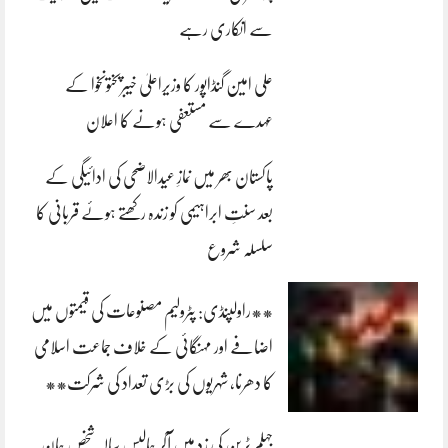
سے انکاری رہے
علی امین گنڈاپور کا وزیراعلیٰ خیبرپختونخوا کے
عہدے سے مستعفی ہونے کا اعلان
پاکستان بھر میں نمازِ عیدالاضحی کی ادائیگی کے
بعد سنتِ ابراہیمی کو زندہ رکھتے ہوئے قربانی کا
سلسلہ شروع
**راولپنڈی: پٹرولیم مصنوعات کی قیمتوں میں
اضافے اور مہنگائی کے خلاف جماعت اسلامی
کا دھرنا، شہریوں کی بڑی تعداد کی شرکت**
جہلم ٹرین کی زد میں آکر چالیس سالہ شخص جان