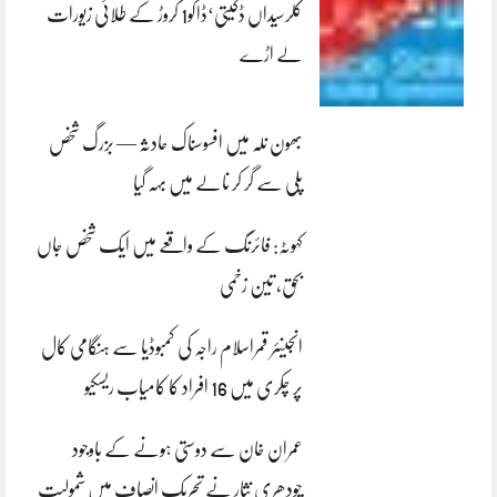
کلرسیداں ڈکیتی‘ڈاکو1 کروڑ کے طلائی زیورات
لے اڑے
بھون نلہ میں افسوسناک حادثہ — بزرگ شخص
پلی سے گر کر نالے میں بہہ گیا
کہوٹہ: فائرنگ کے واقعے میں ایک شخص جاں
بحق، تین زخمی
انجینئر قمراسلام راجہ کی کمبوڈیا سے ہنگامی کال
پر چکری میں 16 افراد کا کامیاب ریسکیو
عمران خان سے دوستی ہونے کے باوجود
چودھری نثار نے تحریک انصاف میں شمولیت