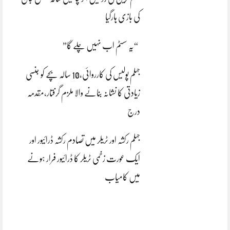
کی بازی ہارگیا
“یہ سسٹم اب نہیں چلے گا”
جہلم پولیس کی کارروائی،10 سالہ بچے کو جنسی
زیادتی کا نشانہ بنانے والا ملزم گرفتار،مقدمہ
درج
جہلم رکشہ اور ٹریلر میں تصادم رکشہ ڈرائیور اور
ایک عورت زخمی ٹریلر کا ڈرائیور فرار ہونے
میں کامیاب