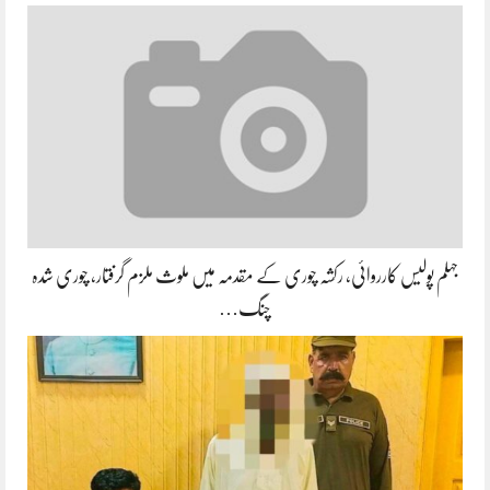
جہلم پولیس کارروائی، رکشہ چوری کے مقدمہ میں ملوث ملزم گرفتار، چوری شدہ
چنگ…