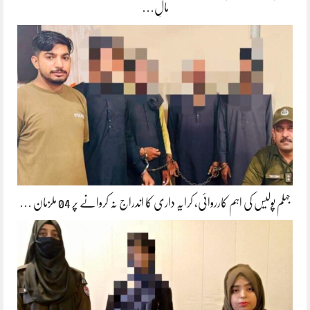
مالِ…
جہلم پولیس کی اہم کارروائی، کرایہ داری کا اندراج نہ کروانے پر 04 ملزمان …