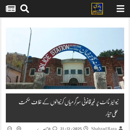
Skip
to
content
نیو ایئر نائٹ پر غیرقانونی سرگرمیاں کرنیوالوں کے خلاف حکمت
عملی تیار
31/12/2025
Shahzad Raza
0 تبصرے