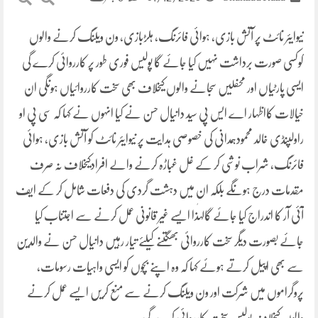
نیوایئر نائٹ پر آتش بازی، ہوائی فائرنگ، ہلڑبازی، ون ویلنگ کرنے والوں
کوکسی صورت برداشت نہیں کیا جائے گا پولیس فوری طور پر کارروائی کرے گی
ایسی پارٹیاں اور محفلیں سجانے والوں کیخلاف بھی سخت کارروائیاں ہونگی ان
خیالات کااظہار اے ایس پی سید دانیال حسن نے کیا انہوں نے کہا کہ سی پی او
راولپنڈی خالد محمودہمدانی کی خصوصی ہدایت پر نیوایئر نائٹ کو آتش بازی، ہوائی
فائرنگ، شراب نوشی کر کے غل غباڑہ کرنے والے افرادکیخلاف نہ صرف
مقدمات درج ہونگے بلکہ ان میں دہشت گردی کی دفعات شامل کر کے ایف
آئی آر کا اندراج کیا جائے گالہٰذا ایسے غیر قانونی عمل کرنے سے اجتناب کیا
جائے بصورت دیگر سخت کارروائی بھگتنے کیلئے تیار رہیں دانیال حسن نے والدین
سے بھی اپیل کرتے ہوئے کہا کہ وہ اپنے بچوں کو ایسی واہیات رسومات،
پروگراموں میں شرکت اور ون ویلنگ کرنے سے منع کریں ایسے عمل کرنے