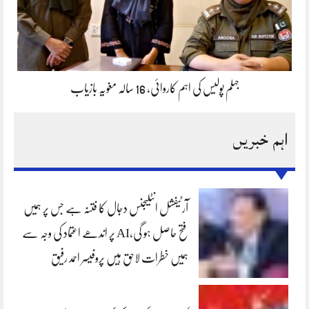
جہلم پولیس کی اہم کاروائی، 16 سالہ مغویہ بازیاب
اہم خبریں
آرٹیفشل انٹلیجنس دجال کا فتنہ ہے جس پر ہمیں
فتح حاصل ہو گی،AI پر اندھے اعتماد کی وجہ سے
ہمیں خطرات لاحق ہیں پروفیسر احمد رفیق