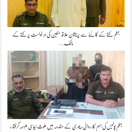
جہلم کتے کے کاٹنے سے پریشان علاقہ مکین کی درخواست پر کتے کے
مالک…
جہلم پولیس کی اہم کارروائی، چوری کے مقدمہ میں ملوث لیڈی ملزمہ گرفتار،