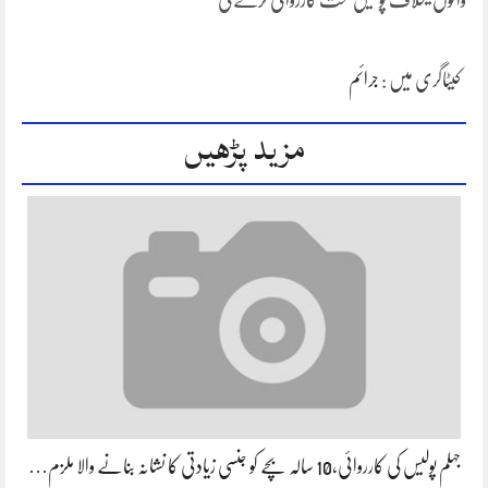
والوں کیخلاف پولیس سخت کارروائی کرے گی
کیٹاگری میں :
جرائم
مزید پڑھیں
جہلم پولیس کی کارروائی،10 سالہ بچے کو جنسی زیادتی کا نشانہ بنانے والا ملزم…