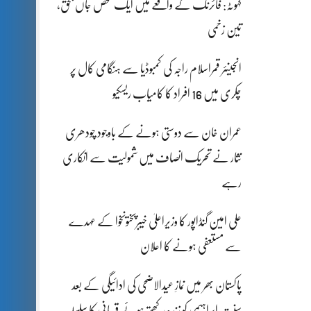
کہوٹہ: فائرنگ کے واقعے میں ایک شخص جاں بحق،
تین زخمی
انجینئر قمراسلام راجہ کی کمبوڈیا سے ہنگامی کال پر
چکری میں 16 افراد کا کامیاب ریسکیو
عمران خان سے دوستی ہونے کے باوجود چودھری
نثار نے تحریک انصاف میں شمولیت سے انکاری
رہے
علی امین گنڈاپور کا وزیراعلیٰ خیبرپختونخوا کے عہدے
سے مستعفی ہونے کا اعلان
پاکستان بھر میں نمازِ عیدالاضحی کی ادائیگی کے بعد
سنتِ ابراہیمی کو زندہ رکھتے ہوئے قربانی کا سلسلہ