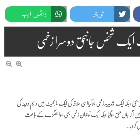
ٹویٹر
واٹس ایپ
نگ ایک شخص جانبحق دوسرا زخمی
حق جبکہ ایک شدیدید زخمی ہو گیااسی علاقہ کی ایک مارکیٹ میں وسیم دوپٹہ کی
ب فائرنگ کی زد میں آکر جاں بحق ہوگیا جبکہ ایک نوجوان زخمی بھی ہوا جھگڑے کے باعث