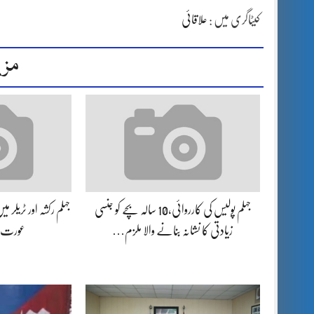
کیٹاگری میں :
علاقائی
مزی
جہلم پولیس کی کارروائی،10 سالہ بچے کو جنسی
جہلم رکشہ اور ٹریلر م
زیادتی کا نشانہ بنانے والا ملزم…
عورت ز