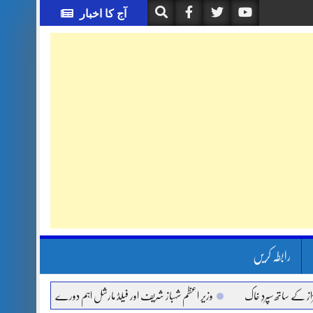
آج کا اخبار
رابطہ کریں
اتھ سپردِ خاک
وزیر اعظم شہباز شریف اور فیلڈ مارشل اہم دورے پر سعودی عرب روانہ