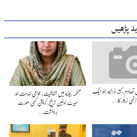
د پڑھیں
یں تصادم رکشہ ڈرائیور اور ایک
محکمہ ریونیو میں شفافیت، عوامی خدمت اور
خمی ٹریلر کا…
میرٹ اولین ترجیح، کرپشن کسی صورت
برداشت…