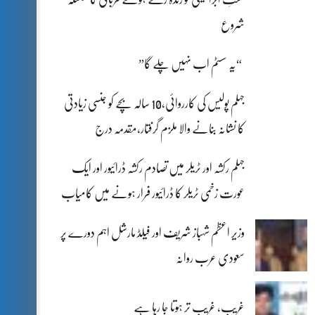
شروع
“یہ سسٹم اب نہیں چلے گا”
جہلم پولیس کی کارروائی،10 سالہ بچے کو جنسی زیادتی
کا نشانہ بنانے والا ملزم گرفتار،مقدمہ درج
جہلم رکشہ اور ٹریلر میں تصادم رکشہ ڈرائیور اور ایک
عورت زخمی ٹریلر کا ڈرائیور فرار ہونے میں کامیاب
وزیر اعظم شہباز شریف اور فیلڈ مارشل اہم دورے پر
سعودی عرب روانہ
غریب، غریب تر ہوتا جا رہا ہے