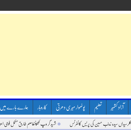
آزاد کشمیر
تعلیم
پوٹھوار میری دھرتی
کاروبار
ہمارے بارے میں
اں سیدہ زینب حسین کی پریس کانفرنس
شہید گر وپ کیپٹنعاصم طارق مکمل فوجی اعزاز کے س