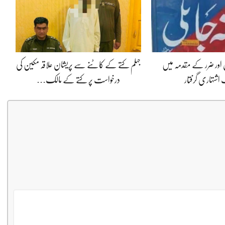
ل اور ضرر کے مقدمہ میں
جہلم کتے کے کاٹنے سے پریشان علاقہ مکین کی
شتہاری گرفتار
درخواست پر کتے کے مالک…