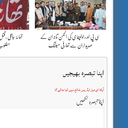
سی پی او،راولپنڈی کی انجمن تاجران کے
تھانہ جاتلی ،قت
عہدیداران سے تعارفی میٹنگ
مطلوب ا
اپنا تبصرہ بھیجیں
آپکا ای میل ایڈریس شائع نہیں کیا جائے گا
اپنا تبصرہ لکھیں