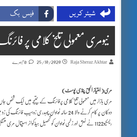
شیئر کریں
فیس بک
نیومری معمولی تلخ کلامی پر فائر
25/10/2020
Raja Sheraz Akhtar
0 تبصرے
مری( امتیاز الحق پنڈی پوسٹ)
مری بازار میں معمولی تلخ کلامی پرفائرنگ کے نتیجے میں ایک شخص جاں ب
دوکان پر کام کرنے والا 24 سالہ نوجوان چوہدری زوہی
ریسکیو1122 نے نعش اور زخمی نوجوان کو تحصیل ہیڈکواٹر ہسپتال مری منتقل کردیا ۔