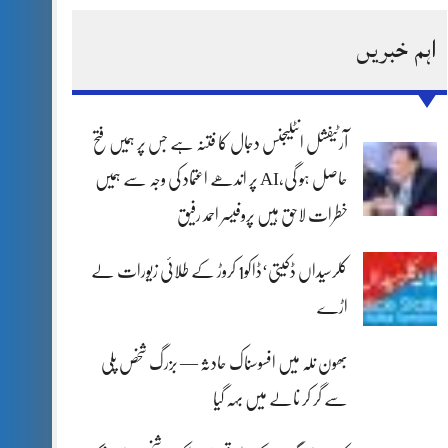
اہم خبریں
آرٹیفشل انٹلیجنس دجال کا فتنہ ہے جس پر ہمیں فتح
حاصل ہو گی،AI پر اندھے اعتماد کی وجہ سے ہمیں
خطرات لاحق ہیں پروفیسر احمد رفیق
کلرسیداں ڈکیتی‘ڈاکو1 کروڑ کے طلائی زیورات لے
اڑے
بھون نلہ میں افسوسناک حادثہ — بزرگ شخص پلی
سے گر کر نالے میں بہہ گیا