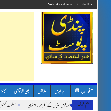
Skip
Submit local news
Contact Us
to
content
صفحہ اول
اہم خبریں
علاقائی
بین الاقوامی
کالمز
اہم خبریں
ون بارشیں، لینڈ سلائیڈنگ اور کوٹلی ستیاں کے نظر انداز متاثرین
اسسٹنٹ کمشنر کلرسید