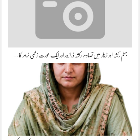
جہلم رکشہ اور ٹریلر میں تصادم رکشہ ڈرائیور اور ایک عورت زخمی ٹریلر کا…