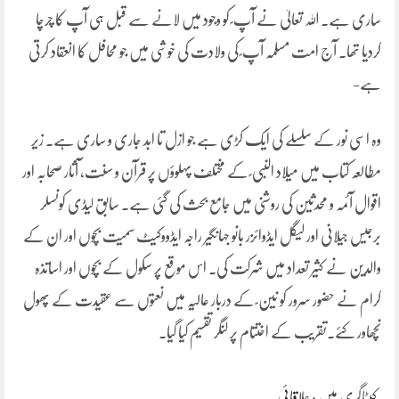
ساری ہے۔ اللہ تعالیٰ نے آپ ؐ کو وجود میں لانے سے قبل ہی آپ کا چرچا
کردیا تھا۔ آج امت مسلمہ آپ ؐ کی ولادت کی خوشی میں جو محافل کا انعقاد کرتی
ہے-
وہ اسی نور کے سلسلے کی ایک کڑی ہے جو ازل تا ابد جاری و ساری ہے۔ زیر
مطالعہ کتاب میں میلاد النبی ؐ کے مختلف پہلوؤں پر قرآن و سنت، آثار صحابہ اور
اقوال آئمہ و محدثین کی روشنی میں جامع بحث کی گئی ہے۔ سابق لیڈی کونسلر
برجیس جیلانی اور لیگل ایڈوائزر بانو جہانگیر راجہ ایڈووکیٹ سمیت بچوں اور ان کے
والدین نے کثیر تعداد میں شرکت کی۔ اس موقع پر سکول کے بچوں اور اساتذہ
کرام نے حضور سرور کو نین ؐ کے دربار عالیہ میں نعتوں سے عقیدت کے پھول
نچھاور کئے۔تقریب کے اختتام پر لنگر تقسیم کیا گیا۔
کیٹاگری میں :
علاقائی