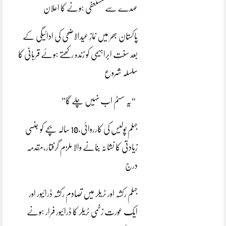
عہدے سے مستعفی ہونے کا اعلان
پاکستان بھر میں نمازِ عیدالاضحی کی ادائیگی کے
بعد سنتِ ابراہیمی کو زندہ رکھتے ہوئے قربانی کا
سلسلہ شروع
“یہ سسٹم اب نہیں چلے گا”
جہلم پولیس کی کارروائی،10 سالہ بچے کو جنسی
زیادتی کا نشانہ بنانے والا ملزم گرفتار،مقدمہ
درج
جہلم رکشہ اور ٹریلر میں تصادم رکشہ ڈرائیور اور
ایک عورت زخمی ٹریلر کا ڈرائیور فرار ہونے