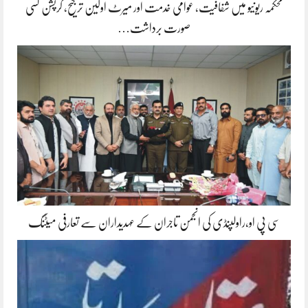
محکمہ ریونیو میں شفافیت، عوامی خدمت اور میرٹ اولین ترجیح، کرپشن کسی
صورت برداشت…
سی پی او،راولپنڈی کی انجمن تاجران کے عہدیداران سے تعارفی میٹنگ