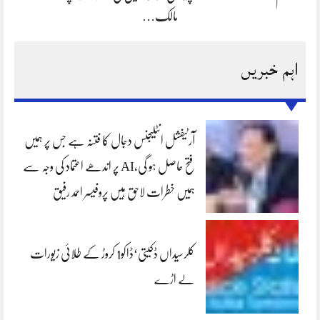
مالک…
اہم خبریں
آرٹیفشل انٹلیجنس دجال کا فتنہ ہے جس پر ہمیں
فتح حاصل ہو گی،AI پر اندھے اعتماد کی وجہ سے
ہمیں خطرات لاحق ہیں پروفیسر احمد رفیق
کلرسیداں ڈکیتی‘ڈاکو1 کروڑ کے طلائی زیورات
لے اڑے