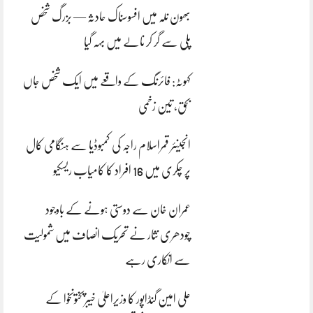
بھون نلہ میں افسوسناک حادثہ — بزرگ شخص
پلی سے گر کر نالے میں بہہ گیا
کہوٹہ: فائرنگ کے واقعے میں ایک شخص جاں
بحق، تین زخمی
انجینئر قمراسلام راجہ کی کمبوڈیا سے ہنگامی کال
پر چکری میں 16 افراد کا کامیاب ریسکیو
عمران خان سے دوستی ہونے کے باوجود
چودھری نثار نے تحریک انصاف میں شمولیت
سے انکاری رہے
علی امین گنڈاپور کا وزیراعلیٰ خیبرپختونخوا کے