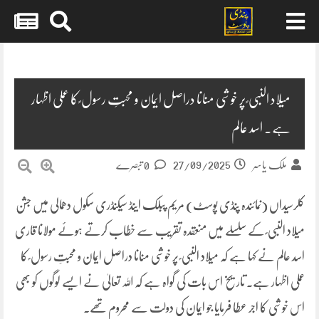
Skip
to
content
میلاد النبی ؐ پر خوشی منانا دراصل ایمان و محبتِ رسول ؐ کا عملی اظہار
ہے۔ اسد عالم
27/09/2025
ملک یاسر
0 تبصرے
کلرسیداں (نمائندہ پنڈی پوسٹ) مریم پبلک اینڈ سیکنڈری سکول دھمالی میں جشن
میلاد النبی ؐ کے سلسلے میں منعقدہ تقریب سے خطاب کرتے ہوئے مولانا قاری
اسد عالم نے کہا ہے کہ میلاد النبی ؐ پر خوشی منانا دراصل ایمان و محبتِ رسول ؐ کا
عملی اظہار ہے۔ تاریخ اس بات کی گواہ ہے کہ اللہ تعالیٰ نے ایسے لوگوں کو بھی
اس خوشی کا اجر عطا فرمایا جو ایمان کی دولت سے محروم تھے۔