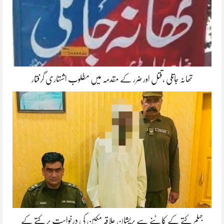
تھانہ جاتلی ،قتل اور ضرر کے مقدمہ میں مطلوب اشتہاری گرفتار
جہلم کتے کے کاٹنے سے پریشان علاقہ مکین کی درخواست پر کتے کے