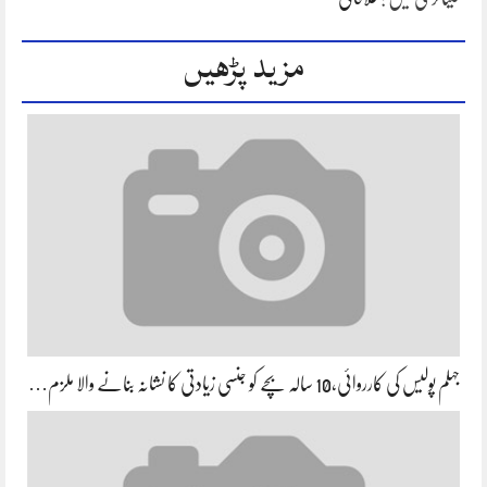
مزید پڑھیں
جہلم پولیس کی کارروائی،10 سالہ بچے کو جنسی زیادتی کا نشانہ بنانے والا ملزم…