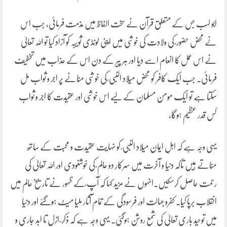
ابو لہب جس کے متعلق قرآن نے سخت الفاظ میں مذمت فرمائی، جب اس
نے محض حضور ؐ کی ولادت کی خوشی میں اپنی لونڈی ثویبہ کو آزاد کیا تو اللہ تعالیٰ
نے اس عمل کا انعام اسے دیا اور ہر پیر کے دن اس کے عذاب میں تخفیف
فرمائی۔ جب ایک کافر کو محض میلاد النبی ؐ کی خوشی منانے پر اجر و ثواب مل
سکتا ہے تو ایک مومن مسلمان کے لیے اس خوشی اور عقیدت کا اجر و ثواب
کس قدر عظیم ہوگا،
یہی وجہ ہے کہ اہلِ ایمان میلاد النبی ؐ کو نہایت عقیدت و محبت کے ساتھ
مناتے ہیں تاکہ دنیا و آخرت میں سرکارِ دو عالم ؐ کی خوشنودی اور اللہ تعالیٰ کی
رحمت حاصل کرسکیں۔انہوں نے مزید کہا کہ آپ ؐکے ظہور نے تاریخ عالم میں
انقلاب برپا کیا۔ کفرو جہالت اور فرسودگی کے تمام آثار ملیا میٹ ہوگئے اور دنیا
میں توحید باری تعالیٰ کی شمع روشن ہوگئی۔ یہی وجہ ہے کہ ذکر ؐ ازل تا ابد جاری و