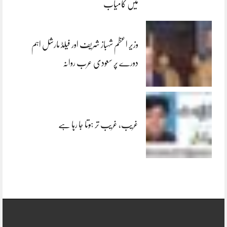
میں کامیاب
وزیر اعظم شہباز شریف اور فیلڈ مارشل اہم
دورے پر سعودی عرب روانہ
غریب، غریب تر ہوتا جا رہا ہے