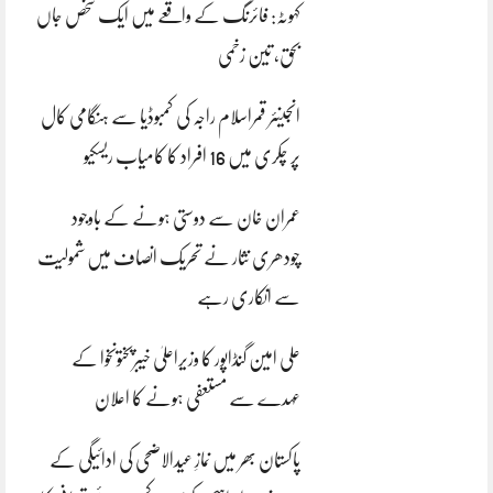
کہوٹہ: فائرنگ کے واقعے میں ایک شخص جاں
بحق، تین زخمی
انجینئر قمراسلام راجہ کی کمبوڈیا سے ہنگامی کال
پر چکری میں 16 افراد کا کامیاب ریسکیو
عمران خان سے دوستی ہونے کے باوجود
چودھری نثار نے تحریک انصاف میں شمولیت
سے انکاری رہے
علی امین گنڈاپور کا وزیراعلیٰ خیبرپختونخوا کے
عہدے سے مستعفی ہونے کا اعلان
پاکستان بھر میں نمازِ عیدالاضحی کی ادائیگی کے