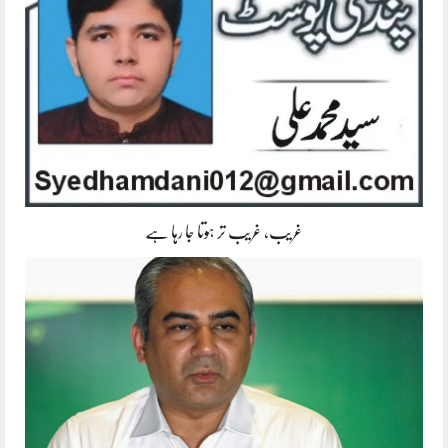
غریب، غریب تر ہوتا جا رہا ہے