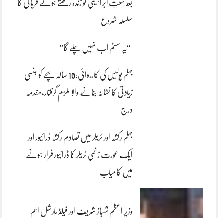
بعد سنتِ ابراہیمی کو زندہ رکھتے ہوئے قربانی کا
سلسلہ شروع
“یہ سسٹم اب نہیں چلے گا”
جہلم پولیس کی کارروائی،10 سالہ بچے کو جنسی
زیادتی کا نشانہ بنانے والا ملزم گرفتار،مقدمہ
درج
جہلم رکشہ اور ٹریلر میں تصادم رکشہ ڈرائیور اور
ایک عورت زخمی ٹریلر کا ڈرائیور فرار ہونے
میں کامیاب
وزیر اعظم شہباز شریف اور فیلڈ مارشل اہم