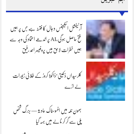
آرٹیفشل انٹلیجنس دجال کا فتنہ ہے جس پر ہمیں
فتح حاصل ہو گی،AI پر اندھے اعتماد کی وجہ سے
ہمیں خطرات لاحق ہیں پروفیسر احمد رفیق
کلرسیداں ڈکیتی‘ڈاکو1 کروڑ کے طلائی زیورات
لے اڑے
بھون نلہ میں افسوسناک حادثہ — بزرگ شخص
پلی سے گر کر نالے میں بہہ گیا