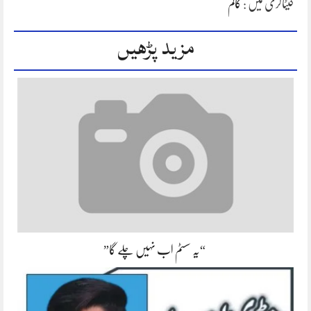
کیٹاگری میں :
کالم
مزید پڑھیں
“یہ سسٹم اب نہیں چلے گا”