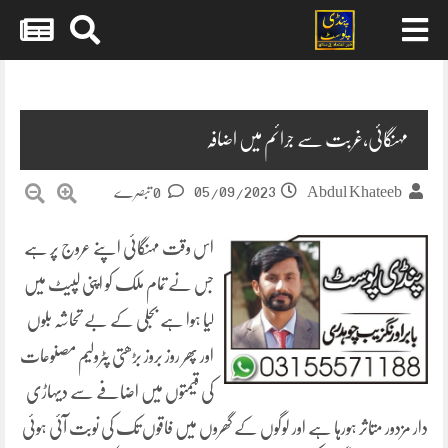
Skip
to
content
مہنگائی،غربت سے جرائم میں اضافہ
05/09/2023
Abdul Khateeb
0 تبصرے
اس وقت مہنگائی اپنے عروج پر ہے
جس نے تمام ملک کو اپنی لپیٹ میں
لیا ہوا ہے بجلی کے بے تحاشہ بلوں
اور پھر روز بروز بڑھتی پٹرولیم مصنوعات
کی قیمتوں میں اضافے سے دیہاڑی
دار مزدور متاثر ہورہا ہے اور لوگوں کے گھروں میں فاقوں تک کی نوبت آئی ہوئی