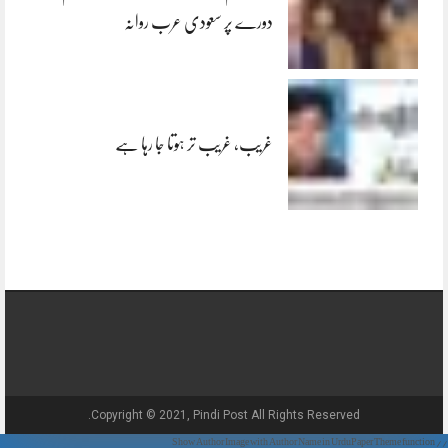
دورے پر سعودی عرب روانہ
غریب، غریب تر ہوتا جا رہا ہے
Copyright © 2021, Pindi Post All Rights Reserved.
// Show Author Image with Author Name in UrduPaper Theme function