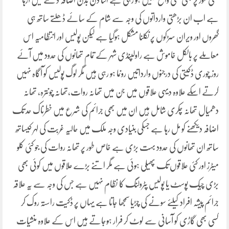
کسی طور پر بھی کمی واقع نہیں ہو رہی ہے الٹا دن بدن اضافہ دیکھنے میں آرہا
ہے اب ان بڑھتی وارداتوں کی وجہ سے شام کے سائے ڈھلتے ساتھ ہی
گھروں اور ویران سڑکوں پر نکلنا مشکل ہوگیا ہے لیکن پولیس اور انتظامیہ اس
معاملے پر بالکل خاموش ہے راولپنڈی شہر کے تمام تھانوں کی حدود میں آئے
روز چوری ڈکیتی کی درجنوں وارداتیں رونما ہو رہی ہیں مگر لوگ پولیس کو آگاہ نہیں
کرتے اسکے علاوہ دیہی علاقوں میں جن میں تھانہ روات،تھانہ چونترہ، تھانہ
دھمیال تھانہ چکری شامل ہیں ان میں بھی جرائم کی شرع میں خطرناک حد تک
اضافہ دیکھنے کو مل رہا ہے جسکی بنیادی وجہ ملک میں حالیہ غربت کی لہر کیساتھ
ساتھ ان تھانوں کی حدود بہت بڑی ہے خاص طور پر تھانہ روات کی جو کئی کلو
میٹرز اور کئی علاقوں تک پھیلی ہوئی ہے مگر اتنے بڑے علاقوں میں کوئی بھی
بڑی چیک پوسٹ یا پولیس پٹرولنگ کا نظام نہیں ہے جس کی وجہ سے یہ علاقہ
جرائم پیشہ افراد کیلئے سونے کی چڑیا سمجھا جاتا ہے یہاں پر ڈکیت راستہ روک کر
کسی بھی گاڑی کو آسانی سے لوٹ کر فرار ہوجاتے ہیں اس کے علاوہ منشیات