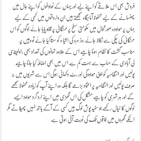
فروش بھی اس علاقے کو اپنے لیے اور یہاں کے نوجوانوں کو اپنے جال میں
پھنسانے کے لیے محفوظ آماجگاہ سمجھتے ہیں ان وارداتوں میں کمی کے لیے
جہاں پر موجودہ صورتحال میں حکومتی سطح پر مہنگائی پر قابو پایا جائے لوگوں کو اس
مہنگائی کی چکی سے نکالا جائے روز مرہ کی اشیاء کو سستا کیا جائے تو وہیں پر
مناسب گشت کا نظام ہونا چاہیے اس کے علاوہ تھانوں کی تعداد بھی راولپنڈی
کی آبادی کے حساب سے بہت کم ہے اس میں بھی اضافہ کیا جانا چاہیے
پولیس اور انتظامیہ کو اپنی موجودگی اور رٹ دکھانی ہوگی اس سے شہریوں میں نہ
صرف پولیس اور انتظامیہ پر اعتماد بڑھے گا بلکہ وہ اپنے آپ کو زیادہ محفوظ سمجھے
گے اور ہر شہری کو چاہیے مشکل کی اس گھڑی میں اپنے ارد گرد موجود ایسے
لوگوں کا خیال رکھے جو سفید پوش لوگ ہیں کسی کے آگے ہاتھ نہیں پھیلاتے مگر
انکے گھروں میں فاقوں تک کی نوبت آئی ہوتی ہے