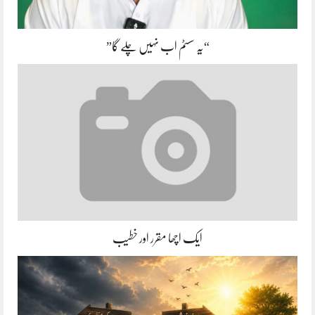
“یہ سسٹم اب نہیں چلے گا”
ایک اچھا مقرر اور خطیب