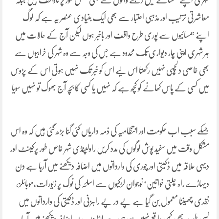
شہری اپنے ہمسائے میں رہنے والوں سے بھی مکمل طور پر ناواقف ہیں جبکہ
معاشرتی ترتیب اور مذہبی اعتبار سے بھی ایک بنیادی عنصر یہ ہے کہ لوگ
اپنے ہمسائیوں سے پوری طرح واقف اور باخبر ہوں لیکن آج کے حالات میں
ہر شہری اپنی چار دیواری تک محدود ہے جس کی وجہ سے وہ شہر کی خرابیوں سے
بھی خاصی دلچسپی نہیں رکھتا اس لیے اس کو خبر تک نہیں ہوتی اس کے پڑوس
میں کسی کے پاس کھانے کو کچھ ہے کہ نہیں یا کسی کا بچہ آج بھوک تو نہیں سویا
جسکے سبب اب حکومت اور انتظامیہ کی ذمہ داریاں کئی گنا بڑھ گئی ہیں کہ وہ اس
مشکل وقت میں سفید پوش لوگوں کی مدد کریں راولپنڈی شہر خاص طور پرکینٹ اور
دیہی علاقہ میں ڈکیتی اور چوری کی وارداتوں میں اضافہ دیکھنے میں آرہا ہے دن
دیہاڑے راہ چلتی خواتین‘ نوجوان لڑکیوں سے اسلحہ کی نوک پر زیورات،موبائلز،
نقدی چھیننا معمول بن گیا ہے پے در پے راہزنی اور ڈکیتی کی وارداتوں میں