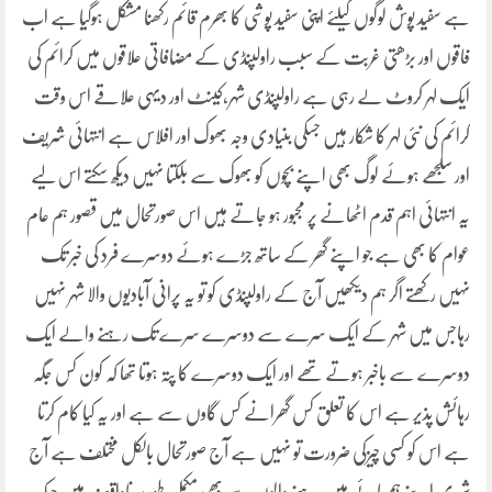
ہے سفید پوش لوگوں کیلئے اپنی سفید پوشی کا بھرم قائم رکھنا مشکل ہوگیا ہے اب
فاقوں اور بڑھتی غربت کے سبب راولپنڈی کے مضافاتی علاقوں میں کرائم کی
ایک لہر کروٹ لے رہی ہے راولپنڈی شہر،کینٹ اور دیہی علاقے اس وقت
کرائم کی نئی لہر کا شکار ہیں جسکی بنیادی وجہ بھوک اور افلاس ہے انتہائی شریف
اور سلجھے ہوئے لوگ بھی اپنے بچوں کو بھوک سے بلکتا نہیں دیکھ سکتے اس لیے
یہ انتہائی اہم قدم اٹھانے پر مجبور ہو جاتے ہیں اس صورتحال میں قصور ہم عام
عوام کا بھی ہے جو اپنے گھر کے ساتھ جڑے ہوئے دوسرے فرد کی خبر تک
نہیں رکھتے اگر ہم دیکھیں آج کے راولپنڈی کو تو یہ پرانی آبادیوں والا شہر نہیں
رہاجس میں شہر کے ایک سرے سے دوسرے سرے تک رہنے والے ایک
دوسرے سے باخبر ہوتے تھے اور ایک دوسرے کا پتہ ہوتا تھا کہ کون کس جگہ
رہائش پذیر ہے اس کا تعلق کس گھرانے کس گاوں سے ہے اور یہ کیا کام کرتا
ہے اس کو کسی چیزکی ضرورت تو نہیں ہے آج صورتحال بالکل مختلف ہے آج