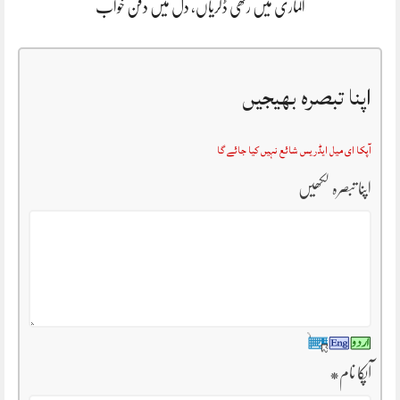
الماری میں رکھی ڈگریاں، دل میں دفن خواب
اپنا تبصرہ بھیجیں
آپکا ای میل ایڈریس شائع نہیں کیا جائے گا
اپنا تبصرہ لکھیں
آپکا نام
*