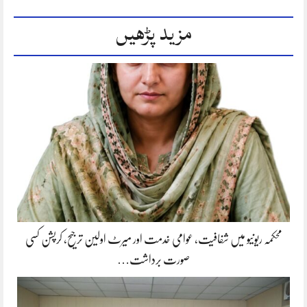
مزید پڑھیں
محکمہ ریونیو میں شفافیت، عوامی خدمت اور میرٹ اولین ترجیح، کرپشن کسی
صورت برداشت…