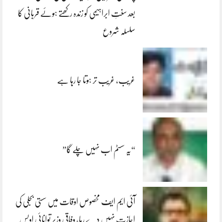
بعد سنتِ ابراہیمی کو زندہ رکھتے ہوئے قربانی کا
سلسلہ شروع
غریب، غریب تر ہوتا جا رہا ہے
“یہ سسٹم اب نہیں چلے گا”
آئی ایم ایف مخصوص اوقات میں سستی بجلی کی
اجازت نہیں دے رہا، وفاقی وزیر توانائی اویس