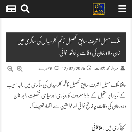
Skip
to
content
ملک سہیل اشرف سابق تحصیل ناظم کلرسیداں کی ساگری میں
خان دلاورخان کی وفات پر فاتحہ خوانی
12/07/2025
سردار محمد بشارت
0 تبصرے
حافظ ملک سہیل اشرف سابق تحصیل ناظم کلرسیداں کی ساگری میں راجہ حسیب
کے تایا راجہ عقیل کے دادا معروف کاروباری اور سیاسی شخصیت راجہ خان
دلاورخان کی وفات پر فاتح خوانی اور لواحقین سے اظہار تعزیت کیا
کیٹاگری میں :
علاقائی