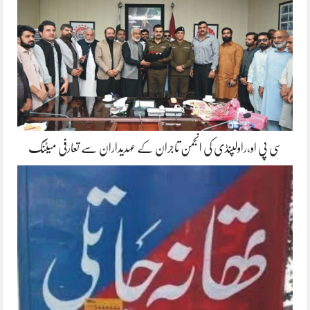
سی پی او،راولپنڈی کی انجمن تاجران کے عہدیداران سے تعارفی میٹنگ