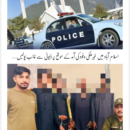
اسلام آباد میں غیرملکی وفود کی آمد کے موقع پر ڈیوٹی سے غائب پولیس…