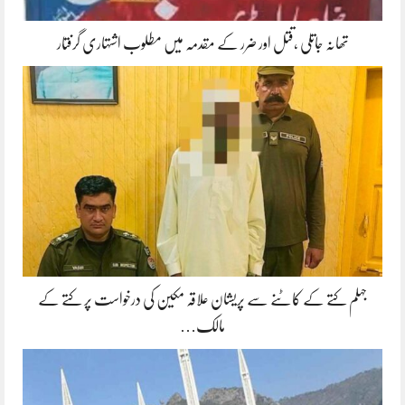
تھانہ جاتلی ،قتل اور ضرر کے مقدمہ میں مطلوب اشتہاری گرفتار
جہلم کتے کے کاٹنے سے پریشان علاقہ مکین کی درخواست پر کتے کے
مالک…