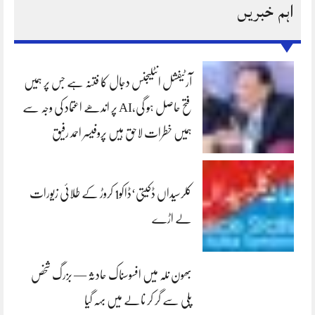
اہم خبریں
آرٹیفشل انٹلیجنس دجال کا فتنہ ہے جس پر ہمیں
فتح حاصل ہو گی،AI پر اندھے اعتماد کی وجہ سے
ہمیں خطرات لاحق ہیں پروفیسر احمد رفیق
کلرسیداں ڈکیتی‘ڈاکو1 کروڑ کے طلائی زیورات
لے اڑے
بھون نلہ میں افسوسناک حادثہ — بزرگ شخص
پلی سے گر کر نالے میں بہہ گیا