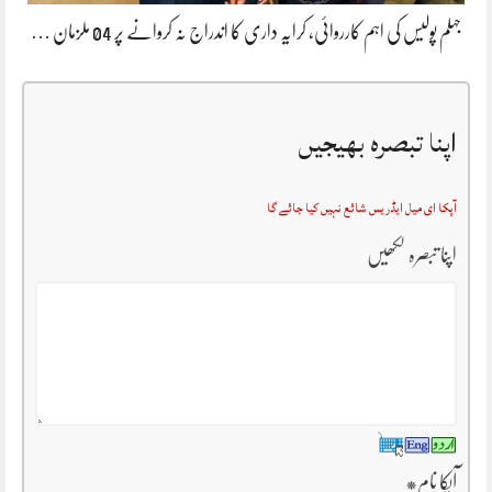
جہلم پولیس کی اہم کارروائی، کرایہ داری کا اندراج نہ کروانے پر 04 ملزمان …
اپنا تبصرہ بھیجیں
آپکا ای میل ایڈریس شائع نہیں کیا جائے گا
اپنا تبصرہ لکھیں
آپکا نام
*