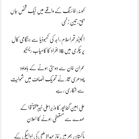
کہوٹہ: فائرنگ کے واقعے میں ایک شخص جاں
بحق، تین زخمی
انجینئر قمراسلام راجہ کی کمبوڈیا سے ہنگامی کال
پر چکری میں 16 افراد کا کامیاب ریسکیو
عمران خان سے دوستی ہونے کے باوجود
چودھری نثار نے تحریک انصاف میں شمولیت
سے انکاری رہے
علی امین گنڈاپور کا وزیراعلیٰ خیبرپختونخوا کے
عہدے سے مستعفی ہونے کا اعلان
پاکستان بھر میں نمازِ عیدالاضحی کی ادائیگی کے