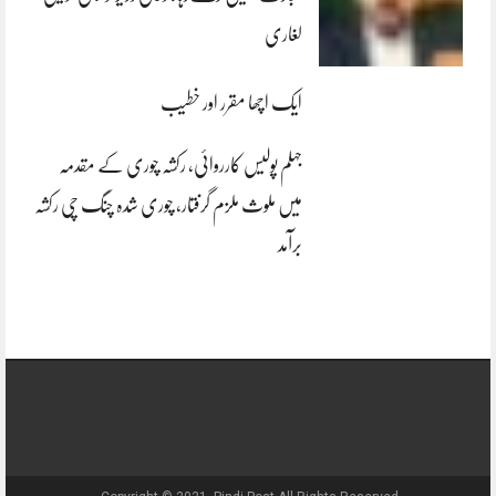
لغاری
ایک اچھا مقرر اور خطیب
جہلم پولیس کارروائی، رکشہ چوری کے مقدمہ
میں ملوث ملزم گرفتار، چوری شدہ چنگ چی رکشہ
برآمد