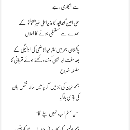
سے انکاری رہے
علی امین گنڈاپور کا وزیراعلیٰ خیبرپختونخوا کے
عہدے سے مستعفی ہونے کا اعلان
پاکستان بھر میں نمازِ عیدالاضحی کی ادائیگی کے
بعد سنتِ ابراہیمی کو زندہ رکھتے ہوئے قربانی کا
سلسلہ شروع
جہلم ٹرین کی زد میں آکر چالیس سالہ شخص جان
کی بازی ہارگیا
“یہ سسٹم اب نہیں چلے گا”
جہلم پولیس کی کارروائی،10 سالہ بچے کو جنسی