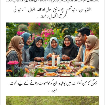
ڈاکٹر ہارون الرشید تبسم سچے عاشق رسول اور قائد و اقبال کے شیدائی
تھے،تفاخرگوندل/ممتاز…
زندگی کا حسن تعلقات میں پوشیدہ, ان کو خوبصورت بنانے کے لیے محبت،
صبر،…