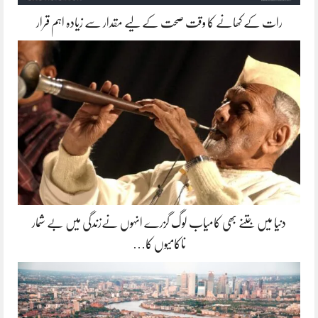
رات کے کھانے کا وقت صحت کے لیے مقدار سے زیادہ اہم قرار
دنیا میں جتنے بھی کامیاب لوگ گزرے انہوں نےزندگی میں بے شمار
ناکامیوں کا…