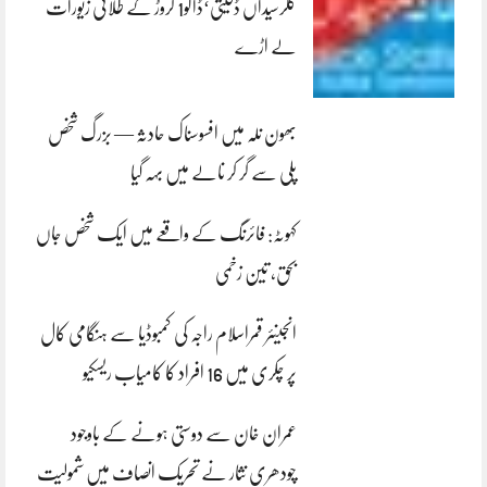
کلرسیداں ڈکیتی‘ڈاکو1 کروڑ کے طلائی زیورات
لے اڑے
بھون نلہ میں افسوسناک حادثہ — بزرگ شخص
پلی سے گر کر نالے میں بہہ گیا
کہوٹہ: فائرنگ کے واقعے میں ایک شخص جاں
بحق، تین زخمی
انجینئر قمراسلام راجہ کی کمبوڈیا سے ہنگامی کال
پر چکری میں 16 افراد کا کامیاب ریسکیو
عمران خان سے دوستی ہونے کے باوجود
چودھری نثار نے تحریک انصاف میں شمولیت