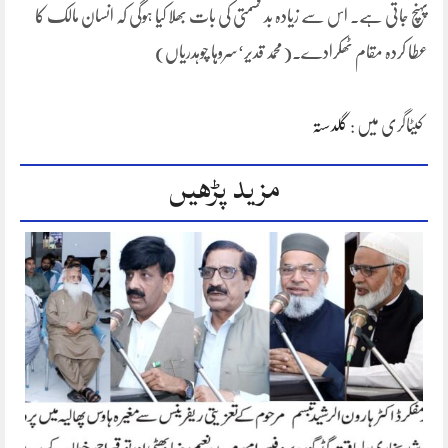
پہنچ جاتی ہے۔ اس سے زیادہ بد قسمتی کی بات بھلا کیا ہوگی کہ انسان مالک کا
عطا کردہ مقام ٹھکرادے۔(محمد قدیر‘سروہا چوہدریاں)
کیٹاگری میں :
گلدستہ
مزید پڑھیں