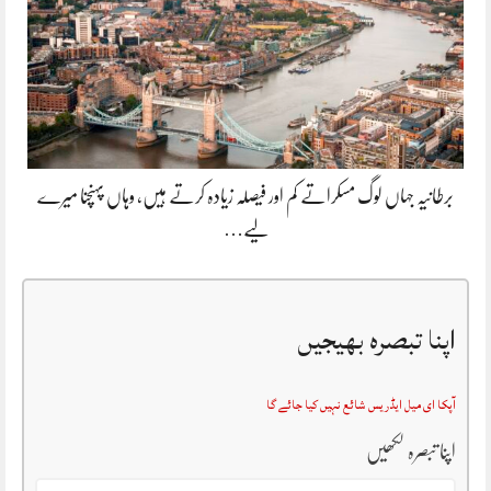
برطانیہ جہاں لوگ مسکراتے کم اور فیصلہ زیادہ کرتے ہیں، وہاں پہنچنا میرے
لیے…
اپنا تبصرہ بھیجیں
آپکا ای میل ایڈریس شائع نہیں کیا جائے گا
اپنا تبصرہ لکھیں