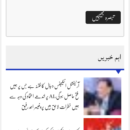
اہم خبریں
آرٹیفشل انٹلیجنس دجال کا فتنہ ہے جس پر ہمیں
فتح حاصل ہو گی،AI پر اندھے اعتماد کی وجہ سے
ہمیں خطرات لاحق ہیں پروفیسر احمد رفیق