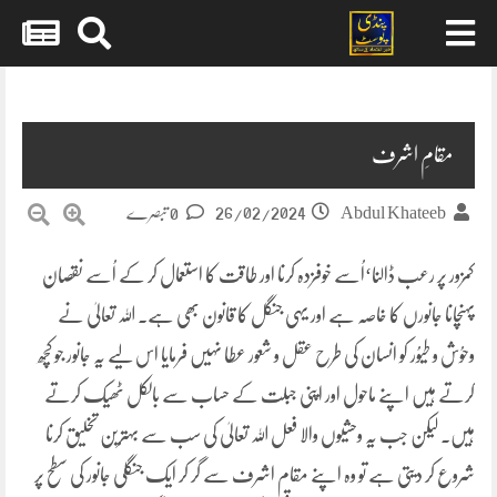
Skip
to
content
مقامِ اشرف
26/02/2024
Abdul Khateeb
0 تبصرے
کمزور پر رعب ڈالنا‘اُسے خوفزدہ کرنا اور طاقت کا استعمال کر کے اُسے نقصان
پہنچانا جانورں کا خاصہ ہے اور یہی جنگل کا قانون بھی ہے۔ اللہ تعالیٰ نے
وحوُش و طیوُر کو انسان کی طرح عقل و شعور عطا نہیں فرمایا اس لیے یہ جانور جو کچھ
کرتے ہیں اپنے ماحول اور اپنی جبلت کے حساب سے بالکل ٹھیک کرتے
ہیں۔ لیکن جب یہ وحشیوں والا فعل اللہ تعالیٰ کی سب سے بہترین تخلیق کرنا
شروع کر دیتی ہے تو وہ اپنے مقام اشرف سے گر کر ایک جنگلی جانور کی سطح پر