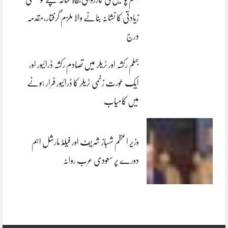
زیادتی کا نشانہ بنانے والا ملزم گرفتار،مقدمہ
درج
جہلم رکشہ اور ٹریلر میں تصادم رکشہ ڈرائیور اور
ایک عورت زخمی ٹریلر کا ڈرائیور فرار ہونے
میں کامیاب
وزیر اعظم شہباز شریف اور فیلڈ مارشل اہم
دورے پر سعودی عرب روانہ