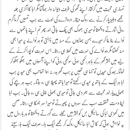
تمہاری محبت میں گرفتار اپنے گھر کی طرف دیوانہ وار بھاگتا مگر ابا کا آخری جملہ
مجھے دہلیز پار کرنے سے روک دیتا۔ دروازے کی اوٹ سے جب تمہیں گرما گرم
روٹی اتارتے دیکھتا تو میری بھوک بھی چمک جاتی اور پھر تم اپنے ہاتھوں سے
نوالے بنا بنا کر میرے بہن بھائیوں کے منہ میں ڈالتی تو ہر نوالے پر میرا بھی
منہ کھلتا مگر وہ نوالے کی حسرت میں کھلا ہی رہتا۔ اس حسرت کو پورا کرنے کے
لیے میں اکثر گھر کے باہر رکھی ہوئی سوکھی روٹی کو اپنے آنسوؤں میں بھگو بھگو کر
کھاتا۔بعد کی عیدیں تو تنہا ہی تھیں پر جب گھر بدر نہ ہوا تھا تب بھی عید پر جب
ابا ہر ایک کے ہاتھ پر عیدی رکھتے تو میرا ہاتھ پھیلا ہی رہ جاتا۔ جب ہر بچے کی
جھولی پیار اور محبت سے بھر دی جاتی تو میری جھولی خالی ہی رہ جاتی۔ جب ابا
اپنا دست شفقت سب کے سروں پر پھیرتے تو میرا سر جھکا ہی رہتا۔صحن
میں کھڑی ابا کی سائیکل جس کو اکثر میں محلے سے گزرتے دیکھتا تو ہر بار دل میں
یہ خواہش ہوتی کہ کاش ابا سائیکل روک کر مجھے ایک بار، صرف ایک بار سینے