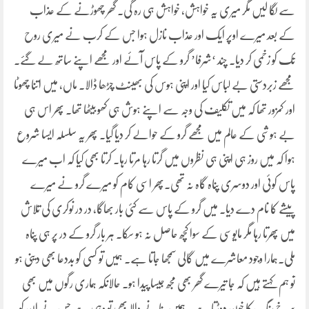
سے لگا لیں مگر میری یہ خواہش، خواہش ہی رہ گی۔ گھر چھوڑنے کے عذاب
کے بعد میرے اوپر ایک اور عذاب نازل ہوا جس کے کرب نے میری روح
تک کو زخمی کر دیا۔ چند ‘شرفا’ گرو کے پاس آئے اور مجھے اپنے ساتھ لے گئے۔
مجھے زبردستی بے لباس کیا اور اپنی ہوس کی بھینٹ چڑھا ڈالا۔ ماں، میں اتنا چھوٹا
اور کمزور تھا کہ میں تکلیف کی وجہ سے اپنے ہوش ہی کھو بیٹھا تھا۔ پھر اس ہی
بے ہوشی کے عالم میں مجھے گرو کے حوالے کر دیا گیا۔ پھر یہ سلسلہ ایسا شروع
ہوا کہ میں روز ہی اپنی ہی نظروں میں گرتا رہا مرتا رہا۔ کرتا بھی کیا کہ اب میرے
پاس کوئی اور دوسری پناہ گاہ نہ تھی۔پھر اسی کام کو میرے گرو نے میرے
پیشے کا نام دے دیا۔ میں گرو کے پاس سے کئی بار بھاگا، در در نوکری کی تلاش
میں پھرتا رہا مگر مایوسی کے سوا کچھ حاصل نہ ہو سکا۔ ہر بار گرو کے در پر ہی پناہ
ملی۔ہمارا وجود معاشرے میں گالی سمجھا جاتا ہے۔ ہمیں تو کسی کو بددعا بھی دینی ہو
تو ہم کہتے ہیں کہ جا تیرے گھر بھی مجھ جیسا پیدا ہو۔ حالانکہ ہماری رگوں میں بھی
سرخ رنگ کا خون دوڑتا ہے۔ ہمیں بنانے والا بھی تو وہی ہے جس نے ان کو