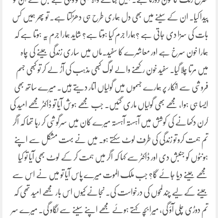
پیدا کیا۔ ان کے سینے میں بھی دل ہماری طرح ہی دھڑکتا ہے۔ تو پھر ہمیں کس
بات کی سزا دی جاتی ہے ؟ہمارا جرم کیا ہوتا ہے؟ شاید ہمارا جرم یہ ہوتا ہے کہ
ہمارا خون سرخ ہے اور معاشرے کا سفید۔ماں میں ساری زندگی جینے کی چاہ
میں مرتا چلا گیا۔ سفید خون رکھنے والے لوگ کبھی مذہب کی آڑ لے کر تو کبھی جسم
فروشی سے انکار پر ہمارے جسموں میں گولیاں اتار دیتے ہیں۔ میرے ساتھ بھی
ایسا ہی ہوا، مجھے بھی گولیاں ماری گئیں۔ جب مجھے ہوش آیا تو ڈاکٹر مجھے امید کی
کرن دکھانے کی کوشش میں آہستہ آہستہ میرے کان میں سرگوشی کر رہا تھا کہ اگر
تم ہمت کرو تو زندگی کی طرف لوٹ سکتے ہو۔ میں نے بہت مشکل سے اپنے
ہونٹوں کو جنبش دی اور ڈاکٹر سے کہا کہ اگر میں ہمت کر کے لوٹ بھی آیا تو کیا
مجھے جینے دیا جائے گا؟ جب ملک الموت میرے پاس آیا تو میں نے اس سے
جینے کے لیے چند لمحوں کی درخواست کی۔ نجانے کیوں اس بار مجھے امید تھی کہ
تم دوڑی چلی آؤ گی، میرا بچہ کہتے ہوئے مجھے اپنے سینے سے لگاو گی۔ میرے سر