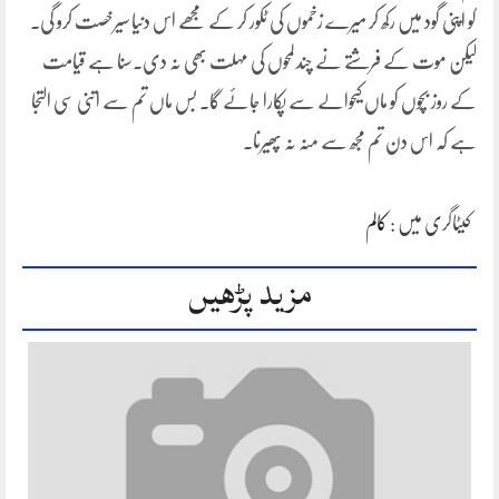
کو اپنی گود میں رکھ کر میرے زخموں کی ٹکور کر کے مجھے اس دنیا سیرخصت کرو گی۔
لیکن موت کے فرشتے نے چند لمحوں کی مہلت بھی نہ دی۔سنا ہے قیامت
کے روز بچوں کو ماں کیحوالے سے پکارا جائے گا۔ بس ماں تم سے اتنی سی التجا
ہے کہ اس دن تم مجھ سے منہ نہ پھیرنا۔
کیٹاگری میں :
کالم
مزید پڑھیں