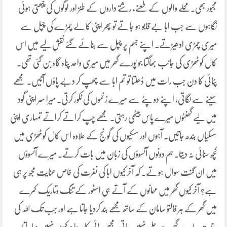
مجبور بھی۔محلے والوں کے طعنے، رشتے داروں کے طنز اور لوگوں کی چبھتی ہوئی
نگاہوں سے جب ابا بے قابو ہو جاتے تو پھر اپنی کالے چمڑے کی چپل سے
میری چمڑی ادھیڑتے۔ اپنے جسم پر چپل سے بنائے گئے نقش لیے میں اس
کال کوٹھڑی کی جانب بھاگتا جو پورے گھر میں میری واحد پناہ گاہ بن گئی تھی۔
پٹائی کا دن جب رات میں ڈھلتا تو تم ابا سے چھپ کر دبے پاؤں آتیں۔ مجھے
سینے سے لگاتی، اپنے دوپٹے سے میرے زخموں کی ٹکور کرتی۔ میرا سر اپنی گود
میں لیے گھنٹوں میرے پاس بیٹھی رہتی۔ مجھے چپ کراتے کراتے تمہاری اپنی
سسکیاں بندھ جاتیں۔ آہوں اور سسکیوں کی گونج کے علاوہ اس کال کوٹھڑی میں
کچھ سنائی نہ دیتا۔ ہم دونوں آنسوؤں کی زبان میں بات کرتے۔ میرے آنسوؤں
میں ان گنت سوال ہوتے۔ کہ آخر کیوں ابا کی نفرت کی خاص عنایت مجھ پر ہی
ہے؟ آخر کیوں گھر میں مہمانوں کے آتے ہی اسٹور کے تنگ وتاریک کمرے
میں گھر کے ہر فالتو سامان کے ساتھ مجھے بند کردیا جاتا ہے اور جب تک اللہ کی