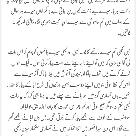
رحمت ہمارے گھر سے چلی نہیں جاتی مجھے رہائی کا پروانہ کیوں نہیں دیا جاتا۔ یہ
رحمت ہر بار میرے لیے زحمت کیوں بن جاتی ہے؟ مگر اماں میرے ہر سوال
کے جواب میں تم خاموشی سے میرے اوپر محبت بھری نگاہ ڈالتی اور کچھ نہ
بولتیں۔
بس کبھی تم میرے ماتھے کا بوسہ لیتی اور کبھی میرے ہاتھوں کو چوم کر اس بات
کی گواہی دیتی کہ میں تو اپنے راجہ بیٹے سے بہت پیار کرتی ہوں۔ ایک سوال
کرتے کرتے میں تھک جاتا اور نیند کی آغوش میں چلا جاتا کہ آخر میرے سے
ایسی کیا خطا ہوئی جو میں اپنے دوسرے بہن بھائیوں کی طرح ابا کے پیار کا حقدار
نہیں۔ہاں تمہاری گود میں سو جانے سے پہلے میں یہ دعا بھی کرتا کہ یہ رات
کبھی ختم نہ ہو مگر صبح ہوتی اور تم پھر اس عورت کا لبادہ اوڑھ لیتی جو ابا اور
معاشرے کے خوف سے مجھے پیار کرتے ڈرتی تھی۔جس دن ابا نے مجھے گھر
سے نکالا اس دن میرا قصور بس اتنا تھا کہ میں نے تمہاری سنگھار میز پر رکھی