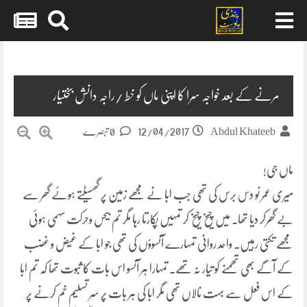
Skip
to
content
مرنے کے بعد خواجہ سرا کا اپنی ماں کو خط /راجہ دانش بختیار
12/04/2017
Abdul Khateeb
0 تبصرے
ماں جی!
میری عمر نو دس برس کی تھی جب ابا نے مجھے زمین پر گھسیٹتے ہوئے گھر سے
بے گھرکر دیا تھا۔ میں چیخ چیخ کر تمہیں پکارتا رہا مگر تم بیحس وحرکت سہمی ہوئی
مجھے تکتی رہیں۔ واحد روانی تمہارے آنسوؤں کی تھی جو ابا کے غیض و غضب
کے آگے بھی تھمنے کو تیار نہ تھے۔ تمہارا ہر آنسو اس بات کا ثبوت تھا کہ تم ابا
کے اس فعل سے بہت نالاں تھی مگر ابا کی ہر بات پر سر تسلیم خم کرنے پر