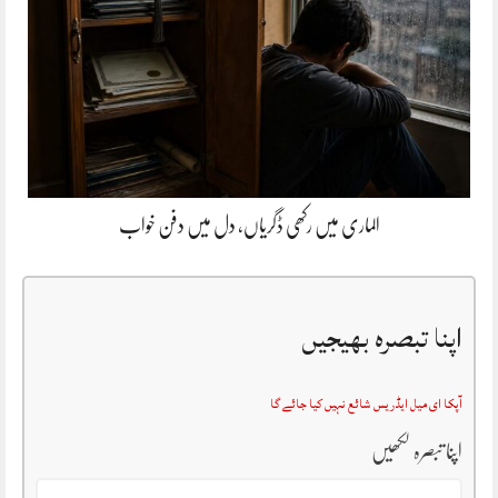
الماری میں رکھی ڈگریاں، دل میں دفن خواب
اپنا تبصرہ بھیجیں
آپکا ای میل ایڈریس شائع نہیں کیا جائے گا
اپنا تبصرہ لکھیں