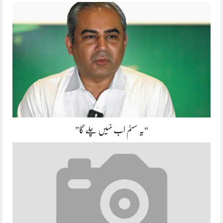
“یہ سسٹم اب نہیں چلے گا”