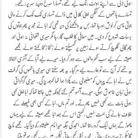
ہوئی لالی سے اپنے ہونٹ رنگ لیے تھے، تمہارا سرخ دوپٹہ سر پر رکھے،
تمہارے ہاتھوں کے کنگن اپنی کلائی میں ڈالے تمہاری ٹک ٹک کرنے والی
جوتی پہن کرخوش ہو رہا تھا، بس یہ دیکھنے کی دیر تھی کہ ابا نے مجھ پر پھر جوتوں کی
برسات شروع کر دی۔ میں معافی کا طلب گار رہا مگر میری شنوائی نہ ہوئی اور
پھرگالی گلوچ کرتے ہوئے زمین پر گھسیٹتے ہوئے زنخا زنخا کہتے ہوئے مجھے
ہمیشہ کے لیے سب گھر والوں سے دور کر دیا۔ میرے لیے آبا کے آخری الفاظ
یہ تھے کہ آج سے تو ہمارے لیے مر گیا۔ یہ جملہ سنتے ہی میری ہاتھوں کی گرفت
جس نے ابا کے پیروں کو مضبوطی سے پکڑا ہوا تھا کمزور پڑ گی۔ میری گڑگڑاتی
ہوئی زبان خاموش ہوگی، میرے آنسو تھم گئے کیونکہ میں جانتا تھا کہ ابا اپنی کہی
ہوئی بات سے کبھی نہیں پھرتے۔ اور تم ماں، ابا کے کسی بھی فیصلے کے
خلاف جانے کی ہمت نہیں رکھتی اس کے بعد ابا مجھے ہمیشہ کے لیے یہاں
چھوڑ گے جہاں ایک گرو رہتا تھا۔ امجد کی جگہ میرا نام علیشاہ رکھ دیا گیا۔ مجھے ناچ
گانیکی تربیت دی جاتی۔ مجھ پر نظر رکھی جاتی لیکن میں جب کبھی موقع ملتا