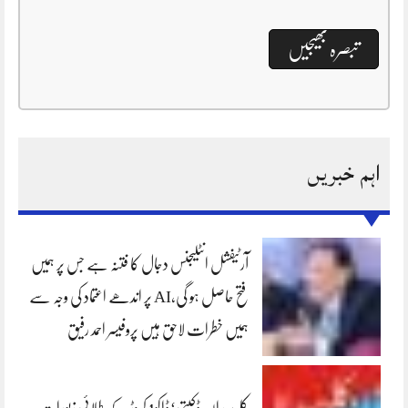
اہم خبریں
آرٹیفشل انٹلیجنس دجال کا فتنہ ہے جس پر ہمیں
فتح حاصل ہو گی،AI پر اندھے اعتماد کی وجہ سے
ہمیں خطرات لاحق ہیں پروفیسر احمد رفیق