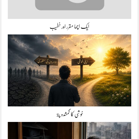
ایک اچھا مقرر اور خطیب
خوشی کا گمشدہ پتہ