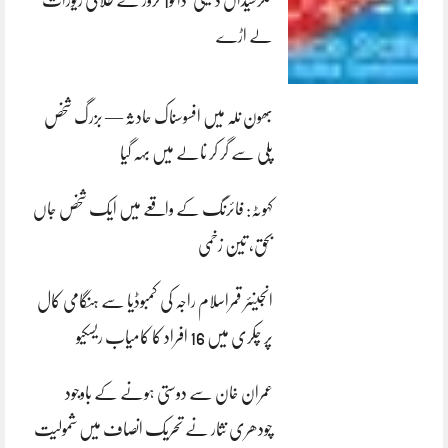
کلرسیداں ڈکیتی‘ڈاکو1 کروڑ کے طلائی زیورات
لے اڑے
بھون نلہ میں افسوسناک حادثہ — بزرگ شخص
پلی سے گر کر نالے میں بہہ گیا
کہوٹہ: فائرنگ کے واقعے میں ایک شخص جاں
بحق، تین زخمی
انجینئر قمراسلام راجہ کی کمبوڈیا سے ہنگامی کال
پر چکری میں 16 افراد کا کامیاب ریسکیو
عمران خان سے دوستی ہونے کے باوجود
چودھری نثار نے تحریک انصاف میں شمولیت