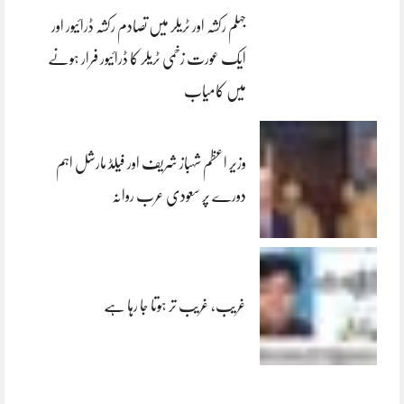
جہلم رکشہ اور ٹریلر میں تصادم رکشہ ڈرائیور اور
ایک عورت زخمی ٹریلر کا ڈرائیور فرار ہونے
میں کامیاب
وزیر اعظم شہباز شریف اور فیلڈ مارشل اہم
دورے پر سعودی عرب روانہ
غریب، غریب تر ہوتا جا رہا ہے