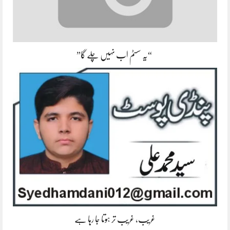
“یہ سسٹم اب نہیں چلے گا”
غریب، غریب تر ہوتا جا رہا ہے