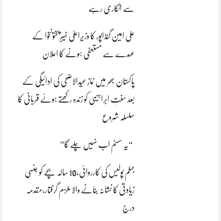
سے انکاری رہے
علی امین گنڈاپور کا وزیراعلیٰ خیبرپختونخوا کے
عہدے سے مستعفی ہونے کا اعلان
پاکستان بھر میں نمازِ عیدالاضحی کی ادائیگی کے
بعد سنتِ ابراہیمی کو زندہ رکھتے ہوئے قربانی کا
سلسلہ شروع
“یہ سسٹم اب نہیں چلے گا”
جہلم پولیس کی کارروائی،10 سالہ بچے کو جنسی
زیادتی کا نشانہ بنانے والا ملزم گرفتار،مقدمہ
درج