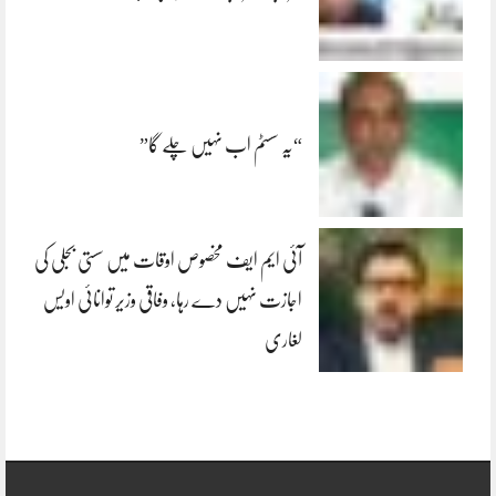
“یہ سسٹم اب نہیں چلے گا”
آئی ایم ایف مخصوص اوقات میں سستی بجلی کی
اجازت نہیں دے رہا، وفاقی وزیر توانائی اویس
لغاری