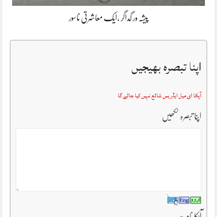
پیشہ ور گداگر ،ایک معاشرتی ناسور
اپنا تبصرہ بھیجیں
آپکا ای میل ایڈریس شائع نہیں کیا جائے گا
اپنا تبصرہ لکھیں
آپکا نام
*