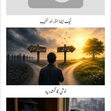
ایک اچھا مقرر اور خطیب
خوشی کا گمشدہ پتہ