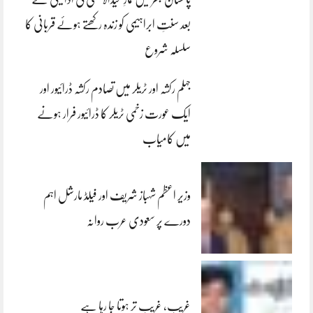
بعد سنتِ ابراہیمی کو زندہ رکھتے ہوئے قربانی کا
سلسلہ شروع
جہلم رکشہ اور ٹریلر میں تصادم رکشہ ڈرائیور اور
ایک عورت زخمی ٹریلر کا ڈرائیور فرار ہونے
میں کامیاب
وزیر اعظم شہباز شریف اور فیلڈ مارشل اہم
دورے پر سعودی عرب روانہ
غریب، غریب تر ہوتا جا رہا ہے