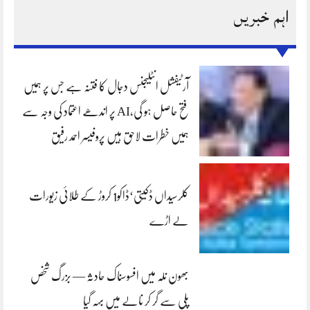
اہم خبریں
آرٹیفشل انٹلیجنس دجال کا فتنہ ہے جس پر ہمیں
فتح حاصل ہو گی،AI پر اندھے اعتماد کی وجہ سے
ہمیں خطرات لاحق ہیں پروفیسر احمد رفیق
کلرسیداں ڈکیتی‘ڈاکو1 کروڑ کے طلائی زیورات
لے اڑے
بھون نلہ میں افسوسناک حادثہ — بزرگ شخص
پلی سے گر کر نالے میں بہہ گیا