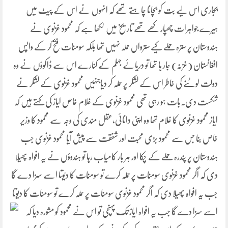
پجاری اس لیے بت کو بچانا چاہتے تھے کہ انہوں نے اس کے پیٹ میں
ہیرے جواہرات چھپار کھے تھے تاریخ میں لکھا ہے کہ محمود غزنوی نے
ہندوستان پر سترہ حملے کیے سترواں حملہ نہیں تھا بلکہ سومنات فتح کر کے واپس
افغانستان (غزنہ) جار ہا تھا تو دریائے جہلم کے کنارے اس سے ڈاکوؤں نے وہ
دولت لوٹنے کی خاطر اس کے لشکر پر حملہ کر دیاجنہیں محمود غزنوی کے لشکر نے
شکست دی۔بات ہو رہی تھی محمود غزنوی کے غلام خاص ایاز کی کہتے ہیں کہ
ایاز محمود غزنوی کا غلام تھا وہ اپنی دانائی،عقل مندی کی وجہ سے محمود کا وزیر
خاص بنا جس سے محمود بڑی محبت اور شفقت سے پیش آیا محمود غزنوی جب
ہندوستان پر پندرہ حملے کے چکا اور ہر بار کامیاب رہا تو ہندوؤں نے یہ افواہ پھیلا
دی کہ اگر محمود غزنوی سومنات پر حملہ کرے تو سومنات کا دیوتا اسے سزا دے گا
جب یہ افواہ پھیلا دی کہ اگر محمود غزنوی سومنات پر حملہ کرے تو سومنات کا دیوتا
اسے سزا دے گا جب یہ افواہ ایاز تک
پہنچی تو اس نے محمود کو مشورہ دیا کہ