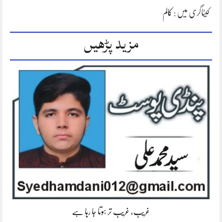
کیٹاگری میں :
کالم
مزید پڑھیں
غریب، غریب تر ہوتا جا رہا ہے