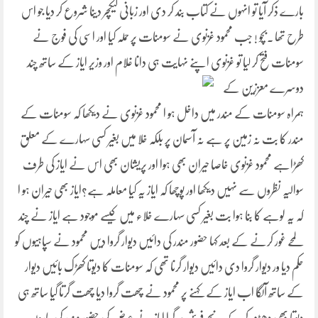
بارے ذکر آیا تو انہوں نے کتاب بند کر دی اور زبانی لیکچر دینا شروع کر دیا جو اس
طرح تھا ۔بچو ! جب محمود غزنوی نے سومنات پر حملہ کیا اور اسی کی فوج نے
سومنات فتح کر لیا تو غزنوی اپنے
نہایت ہی دانا غلام اور وزیر ایاز کے ساتھ چند
دوسرے معززین کے
ہمراہ سومنات کے مندر میں داخل ہو ا محمود غزنوی نے دیکھا کہ سومنات کے
مندر کا بت نہ زمین پر ہے نہ آسمان پر بلکہ خلا میں بغیر کسی سہارے کے معلق
کھڑاہے محمود غزنوی خاصا حیران بھی ہوا اور پریشان بھی اس نے ایاز کی طرف
سوالیہ نظروں سے نہیں دیکھا اور پوچھا کہ ایاز یہ کیا معاملہ ہے؟ایاز بھی حیران ہو ا
کہ یہ لوہے کا بنا ہوا بت بغیر کسی سہارے خلاء میں کیسے موجود ہے ایاز نے چند
لمحے غور کرنے کے بعد کہا حضور مندر کی دائیں دیوار گروا دیں محمود نے سپاہیوں کو
حکم دیا ور دیوار گروا دی دائیں دیوار گرنا تھی کہ سومنات کا دیوتا کھڑک بائیں دیوار
کے ساتھ آلگا اب ایاز کے کہنے پر محمود نے چھت گروا دیا چھت گرتا گیا ساتھ ہی