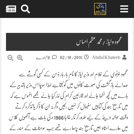
Skip
to
content
محمود و ایاز /محمد عظم احساس
02/10/2016
Abdul Khateeb
0 تبصرے
محمود غزنوی کے غلام اور وزیر ایاز کا نام بار بار ذہن کے کسی گوشے سے
صدائے باز گشت کی صورت کانوں میں گونجتاہے لہذا سوچا اس وزیر باتدبیر کے
بارے میں کچھ لکھا جائے اور قارئین کرام کی نذر کیا جائے مجھے افسوس ہے کہ
میں تاریخ ہند کی کتابیں
سنبھال کر نہیں رکیں وگرنہ ان کا ذکر یا تذکرہ کرتے
وقت حوالہ دینے کے لیے ضرور کر تا۔غالبا 1966ء کی بات ہے آٹھویں کلاس
میں ہمارے استاد ہمیں تاریخ ہند پڑھا رہے تھے جب سومنات کے مندر کے