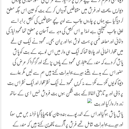
دیوتا بھی دھڑم کر کے نیچے فرش پر گرا ایاز نے عرض کی حضور مندر کی چاروں
دیواریں ،چھت اور فرش میں مقناطیس آویزاں کر کے بت کو عین اس جگہ معلق
کر دیا گیا ہے جہاں پر چاروں جانب سے اوپر نیچے مقناطیس کی کشش برابر اسے
اپنی جانب کھینچتی ہے لہذا یہ اس کشش کی وجہ سے آسمان پر معلق تھامحمود ایاز کی
دانائی اور معاملہ فہمی پر بہت خوش ہوا اور یران بھی۔محمود نے ایک ہی لمحے
میں تلوار اٹھائی اور چاہتا تھا کہ ایک ہی وار میں اس لوہے کے بت کو پاش
پاش کر دے کہ مندر کے پجاری محمود کے پاوں پڑ گئے اور گڑ گڑا کر عر ض کی
حضور اس کے بدلے جتنے ہیرے جواہرات کہتے ہیں ہم سے لیں مگر ہمارے
دیوتا کو یوں ٹکڑ ے ٹکڑ ے نہ کریں محمود نے ایک نظر تلوار اور ایک نظر اس بت
پر ڈالی اور یہ تاریخی الفاظ کہے بت شکن
ہوں بت فروش نہیں اسی کے ساتھ
زور دار وار کیا اور بت
پاش پاش ہو گیااور اس کے اندر پورے ہندوستان کا چھپایا گیا خزانہ جس میں سونا
اور ہیرے جواہرات شامل تھے فرش پر آگرے ناقدین کہتے ہیں کہ مندر کے