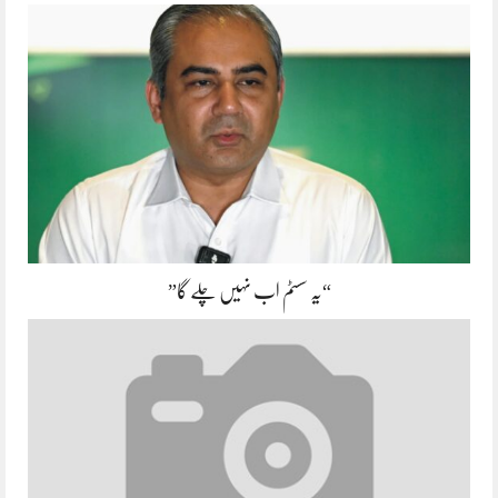
“یہ سسٹم اب نہیں چلے گا”