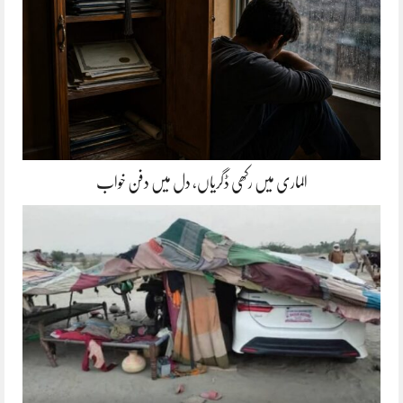
الماری میں رکھی ڈگریاں، دل میں دفن خواب