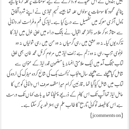
ہمیں ہندؤں کے اس عقیدے کو رد کرنے کے لیے سومنات پر حملہ کرنا چاہیے
چنانچہ محمود کا سومنات پرسولواں حملہ تھا جیسے نسیم حجازی نے اپنے شہرہ آفاق
ناول آخری معرکہ میں تفصیل سے درج کیا ہے۔ایاز کی فہم و فراست اور دانائی
سے متاثر ہو کر علامہ ڈاکٹر محمد اقبال ؒ نے بانگ دراء میں اپنی غزل میں ایاز کا
تذکرہ یوں کیا۔نہ وہ عشق میں رہی گرمیاں نہ وہ حسن میں رہی شوخیاں نہ وہ
غزنوی تڑپ رہی نہ وہ زخم ہے زلف ایاز میں مرحوم کرنل محمد خان بھی اپنی
کتاب بجنگ آمد میں ایک علامتی افسانہ یا مضمون قدر ایاز کے عنوان سے
شامل کیا پچھلے سے پچھلے سال پنجاب ٹیکسٹ بک کی شائع کردہ میٹرک کی اردو کی
کتاب میں شامل کیا گیا تھا ۔قارئین کرام میرا مقصد صرف اس دانائی کو جس کا
حامل ایاز تھا آپ تک اس کالم کے ذریعے پہنچانا تھا یہ بات کہا ں تک درست
ہے اس کا فیصلہ تو کوئی تاریخ کا طالب علم ہی بہتر طور پر کر سکتا ہے۔
{jcomments on}