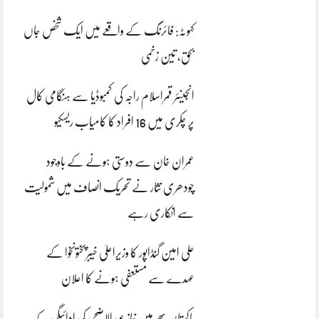
کہوٹہ: فائرنگ کے واقعے میں ایک شخص جاں
بحق، تین زخمی
انجینئر قمراسلام راجہ کی کمبوڈیا سے ہنگامی کال
پر چکری میں 16 افراد کا کامیاب ریسکیو
عمران خان سے دوستی ہونے کے باوجود
چودھری نثار نے تحریک انصاف میں شمولیت
سے انکاری رہے
علی امین گنڈاپور کا وزیراعلیٰ خیبرپختونخوا کے
عہدے سے مستعفی ہونے کا اعلان
پاکستان بھر میں نمازِ عیدالاضحی کی ادائیگی کے