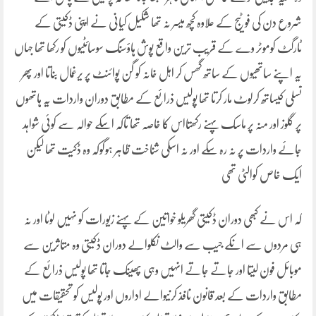
شروع دن کی فوٹیج کے علاوہ کچھ میسر نہ تھا شکیل کیانی نے اپنی ڈکیتی کے
ٹارگٹ کوموٹر وے کے قریب ترین واقع پوش ہاؤسنگ سوسائٹیوں کو رکھا تھا جہاں
یہ اپنے ساتھیوں کے ساتھ گھس کر اہل خانہ کو گن پوائنٹ پر یرغمال بناتا اور پھر
تسلی کیساتھ کرلوٹ مار کرتا تھا پولیس ذرائع کے مطابق دوران واردات یہ ہاتھوں
پر گلوز اور منہ پر ماسک پہنے رکھتااس کا خاصہ تھا تاکہ اسکے حوالہ سے کوئی شواہد
جائے واردات پر نہ رہ سکے اور نہ اسکی شناخت ظاہر ہوگوکہ وہ ڈکیت تھا لیکن
ایک خاص کوالٹی تھی
کہ اس نے کبھی دوران ڈکیتی گھریلو خواتین کے پہنے زیورات کو نہیں لوٹا اور نہ
ہی مردوں سے انکے جیب سے والٹ نکلوالے دوران ڈکیتی وہ متاثرین سے
موبائل فون لیتا اور جاتے جاتے انہیں وہی پھینک جاتا تھا پولیس ذرائع کے
مطابق واردات کے بعد قانون نافذ کرنیوالے اداروں اور پولیس کو تحقیقات میں