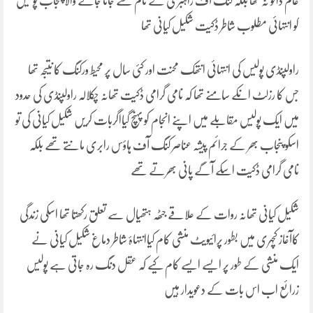
عام ڈاکو نہ تھا بلکہ کنگ آف راہبری کے نام سے جانا جانے والا پنجاب پولیس
کو انتہائی مطلوب شاطر ڈکیت شکیل کیانی تھا
راولپنڈی پولیس کی انتہائی انتھک محنت اور کئی سال پر محیط ورکنگ کا نتیجہ تھا
جس کا رزلٹ انکے سامنے تھا کہ نامی گرامی ڈکیت تھانہ چکلالہ راولپنڈی کی حدود
میں ایک پولیس مقابلے میں اپنے انجام کو پہنچ گیااگربات کریں شکیل کیانی کی تو
اسکو پنجاب بھر کے جرائم پیشہ عناصر کنگ آف ہاؤس رابری مانتے تھے بلکہ
نامی گرامی ڈکیت اسکے آگے پانی بھرتے تھے
شکیل کیانی تھانہ روات کے علاقے جٹھہ ہتھیال سے تعلق رکھتا تھا اسکی زندگی
کاآغاز کچہری میں بطور پرائیویٹ منشی کام کیاانتہاۂ شاطر دماغ شکیل کیانی نے
ایک منشی کے طور پر ایسے ایسے کام کیے کہ عقل دنگ رہ جاتی ہے پولیس
زرائع اب اس بات کے دعویدار ہیں