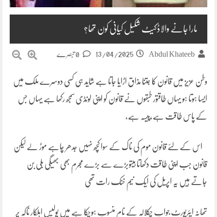
مارا جانے والاڈکیٹ شکیل کیانی کون تھا؟
13/04/2025
Abdul Khateeb
0 تبصرے
وطن عزیز میں قانون کا جتنا مذاق اڑایا جاتا ہے شاید ہی کسی دوسرے ملک میں
ایسا ہوتا ہو یہاں طاقتور طبقوں نے قانون کو اپنی لونڈی سمجھ رکھا ہے یہاں جس
کے پاس طاقت ہے،پیسہ ہے،
اس کے لئے قانون موم کی ناک کے سوا کچھ نہیں جدھر چاہے موڑ لے لیکن
قانون جب اپنی طاقت دکھاتا ہیتوبڑے سے بڑے مجرم بھی بھیگی بلی بن
جاتے ہیں یہ اپریل کی ایک نیم خنک رات تھی
تھانہ ایئرپورٹ جواب چکلالہ کے نام منسوب ہوچکا ہے میں پولیس اہلکار ناکہ پر