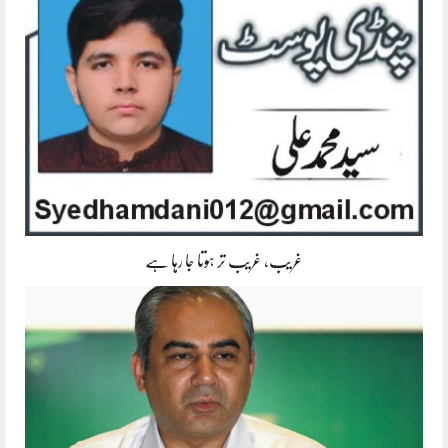
غریب، غریب تر ہوتا جا رہا ہے