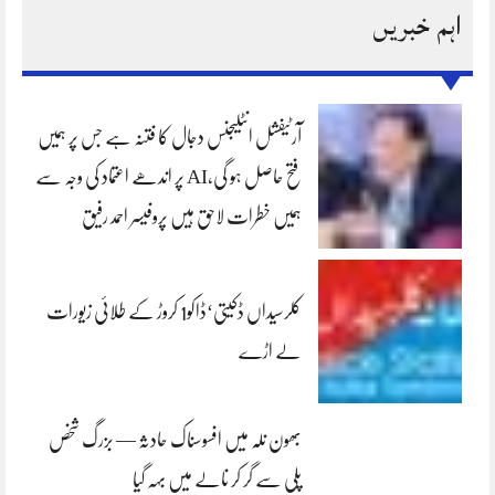
اہم خبریں
آرٹیفشل انٹلیجنس دجال کا فتنہ ہے جس پر ہمیں
فتح حاصل ہو گی،AI پر اندھے اعتماد کی وجہ سے
ہمیں خطرات لاحق ہیں پروفیسر احمد رفیق
کلرسیداں ڈکیتی‘ڈاکو1 کروڑ کے طلائی زیورات
لے اڑے
بھون نلہ میں افسوسناک حادثہ — بزرگ شخص
پلی سے گر کر نالے میں بہہ گیا