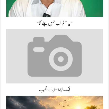
“یہ سسٹم اب نہیں چلے گا”
ایک اچھا مقرر اور خطیب