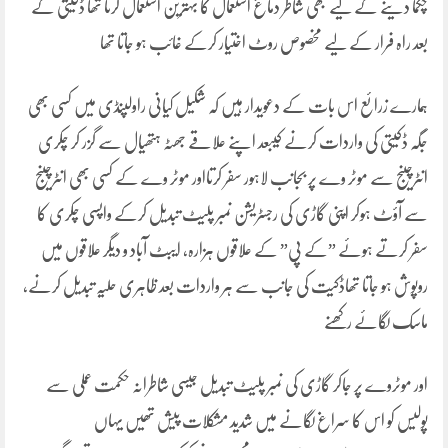
چکما دینے کے لیے بھی شاطر دماغ استعمال کا بہترین استعمال کرتا تھا ڈکیتی کے
بعد راہ فرار کے لیے مخصوص روٹ اختیار کرکے غائب ہو جاتا تھا
ہمارے زرائع اس بات کے دعویدار ہیں کہ شکیل کیانی راولپنڈی میں کسی بھی
جگہ ڈکیتی کی واردات کرنے کیبعد اپنے علاقے جھٹہ ہتھیال سے گزر کر چکری
انٹرچینج سے موٹر وے پر بجانب لاہور سفر کرتااور موٹر وے کے کسی بھی انٹرچینج
سے آؤٹ ہوکر اپنی گاڑی کی رجسٹریشن نمبر پلیٹ تبدیل کرکے واپسی چکری کا
سفر کرتے ہوئے ”کے پی” کے علاقوں ہزارہ، ایبٹ آباد و دیگر علاقوں میں
روپوش ہو جاتا تھاڈکیت کی جانب سے ہر واردات بعد ظاہری حلیہ تبدیل کرنے،
ماسک لگائے رکھنے
اور موٹروے پر جاکر گاڑی کی نمبر پلیٹ تبدیل جیسی شاطرانہ حکمت عملی سے
پولیس کو اس کا سراغ لگانے میں شدید مشکلات پیش تھیں یہاں