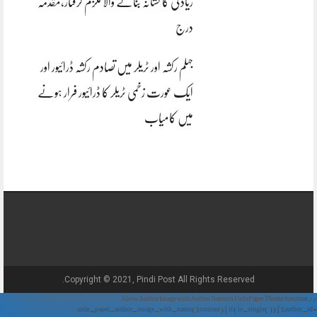
زیادتی کا نشانہ بنانے والا ملزم گرفتار،مقدمہ
درج
جہلم رکشہ اور ٹریلر میں تصادم رکشہ ڈرائیور اور
ایک عورت زخمی ٹریلر کا ڈرائیور فرار ہونے
میں کامیاب
Copyright © 2021, Pindi Post All Rights Reserved.
// Show Author Image with Author Name in UrduPaper Theme function
urdu_paper_author_image_with_name($content) { if (is_single()) { $author_id =