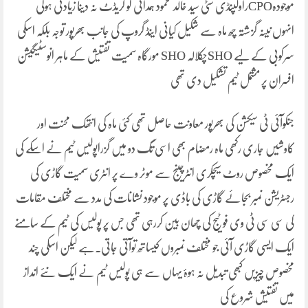
موجودہCPOراولپنڈی سٹی سید خالد محمود ہمدانی کو کریڈٹ نہ دینا زیادتی ہوگی
انہوں نینہ گزشتہ چھ ماہ سے شکیل کیانی اینڈ گروپ کی جانب بھرپور توجہ بلکہ اسکی
سرکوبی کے لیے SHOچکلالہ SHO مورگاہ سمیت تفتیش کے ماہر انوسٹیگیشن
افسران پر مشتمل ٹیم تشکیل دی تھی
جنکوآئی ٹی سیکشن کی بھرپور معاونت حاصل تھی کئی ماہ کی انتھک محنت اور
کاوشیں جاری رکھی ماہ رمضام بھی اسی تگ دو میں گزراپولیس ٹیم نے اسکے کی
ایک مخصوص روٹ سیچکری انٹرچینج سے موٹر وے پر انٹری سمیت گاڑی کی
رجسٹریشن نمبر بجائے گاڑی کی باڈی پر موجود نشانات کی مدد سے مختلف مقامات
کی سی سی ٹی وی فوٹیج کی چھان بین کررہی تھی جس پر پولیس کی ٹیم کے سامنے
ایک ایسی گاڑی آئی جو مختلف نمبروں کیساتھ توآتی جاتی۔ہے لیکن اسکی چند
مخصوص چیزیں کبھی تبدیل نہ ہوۂ یہاں سے ہی پولیس ٹیم نے ایک نئے انداز
میں تفتیش شروع کی