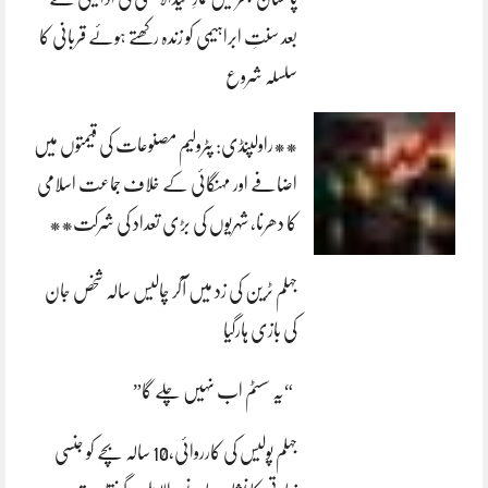
بعد سنتِ ابراہیمی کو زندہ رکھتے ہوئے قربانی کا
سلسلہ شروع
**راولپنڈی: پٹرولیم مصنوعات کی قیمتوں میں
اضافے اور مہنگائی کے خلاف جماعت اسلامی
کا دھرنا، شہریوں کی بڑی تعداد کی شرکت**
جہلم ٹرین کی زد میں آکر چالیس سالہ شخص جان
کی بازی ہارگیا
“یہ سسٹم اب نہیں چلے گا”
جہلم پولیس کی کارروائی،10 سالہ بچے کو جنسی