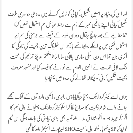
اور اسی کی بنیاد پر انہیں شکیل۔کیانی کو ٹریس کرنے میں مدد ملی دوسری طرف
شکیل کیانی اپنے یا فیملی ممبر کے نام سے رجسٹر موبائل سم استعمال نہیں کرتا
تھامقابلے کے بعد جانچ پڑتال دوران ملزم کے قبضے سے جرمنی کی سم زیر
استعمال نکلی جس پر اسکے روابط تھے بالآخر اس خطرناک ترین ڈکیت کی زندگی کا
آخری دن تھا اس دن اسکی ساری چالاکی ساراساطر پنہختم ہو چکا تھاٹیم کی محنت
رنگ لائی قدرت نے انہیں انعام سے نوازنے کا فیصلہ کیا اور مشہور معروف
ڈکیت شکیل کیانی کو چکلالہ تھانے کی حدود میں پہنچادیا
جہاں اسے کیفر کردار تک پہنچا دیاگیاہاؤس رابری، ڈکیتی وارداتوں کے کنگ سمجھے
جانے والے شاطر ڈکیت کا سراغ لگا کر اسکو کیفر کردار تک پہنچانے والی ٹیم کا
اگر زکر خیرنہ ہو اور انکو شاباش نہ۔ملے تو یہ بھی بڑی زیادتی کی بات ہوگی اس ٹیم
کو لیڈ کیاSPپوٹھوہار طلحہ ولی،سمیتSHOائیرپورٹ انسپکٹر حامد کاظمی