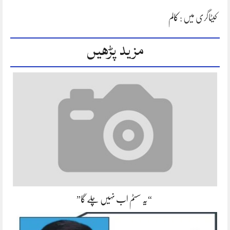
کیٹاگری میں :
کالم
مزید پڑھیں
“یہ سسٹم اب نہیں چلے گا”