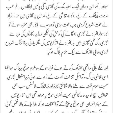
موجود تھے اسی دوران ایک سفید رنگ کی گاڑی آئی پولیس اہلکاروں نے حسب
عادت چیکنگ کے لیے روکااور تلاشی کے لیے کہا جس پر گاڑی میں سوار افراد
نے بحث شروع کردی جب بحث بڑھی تو دوسرے اہلکار بھی متوجہ ہوئے تو
کار سوار افراد نے گاڑی بھگانے کی کوشش کی لیکن روڈ پر رکاوٹوں کی وجہ سے
گاڑی رک گئی گاڑی میں چارافراد نے اتر کرپولیس کی ناکہ پارٹی پر فائرنگ شروع
کردی جوابی فائرنگ سے ایک ملزم ہلاک ہو گیا
اوراسکے باقی ساتھی فائرنگ کرتے ہوئے فرار ہوگے جو ملزم موقع پرہلاک ہوا تھا
اسی تلاشی لی گء تو اسکی شناخت آصف کے نام سے ہوئی زیراستعمال گاڑی
سمیت ملزم قبضہ سے ملنے والا شناختی کارڈ اور ڈرائیونگ لائسنس سب جعلی
تھاایس ایچ او سید حامد کاظمی سمیت نفری موقع پر موجود تھی اس اثناء پولیس
کے سینئر افسران بھی موقع پر پہنچ گے تو انکشاف ہوا کہ مارا جانے والا شخص کوئی