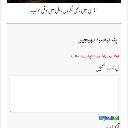
الماری میں رکھی ڈگریاں، دل میں دفن خواب
اپنا تبصرہ بھیجیں
آپکا ای میل ایڈریس شائع نہیں کیا جائے گا
اپنا تبصرہ لکھیں
آپکا نام
*