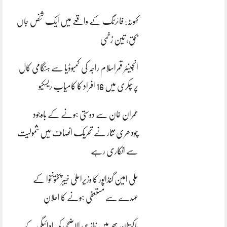
کہوٹہ: فائرنگ کے واقعے میں ایک شخص جاں
بحق، تین زخمی
انجینئر قمراسلام راجہ کی کمبوڈیا سے ہنگامی کال
پر چکری میں 16 افراد کا کامیاب ریسکیو
عمران خان سے دوستی ہونے کے باوجود
چودھری نثار نے تحریک انصاف میں شمولیت
سے انکاری رہے
علی امین گنڈاپور کا وزیراعلیٰ خیبرپختونخوا کے
عہدے سے مستعفی ہونے کا اعلان
پاکستان بھر میں نمازِ عیدالاضحی کی ادائیگی کے