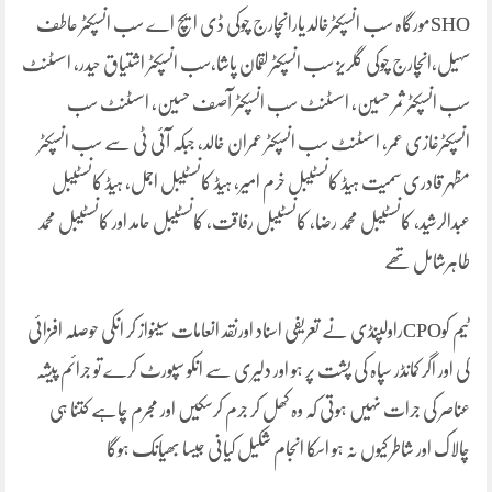
SHOمورگاہ سب انسپکٹرخالد یارانچارج چوکی ڈی ایچ اے سب انسپکٹر عاطف
سہیل،انچارج چوکی گلریز سب انسپکٹر لقمان پاشا،سب انسپکٹر اشتیاق حیدر، اسسٹنٹ
سب انسپکٹر ثمر حسین، اسسٹنٹ سب انسپکٹر آصف حسین، اسسٹنٹ سب
انسپکٹرغازی عمر، اسسٹنٹ سب انسپکٹر عمران خالد، جبکہ آئی ٹی سے سب انسپکٹر
مظہر قادری سمیت ہیڈ کانسٹیبل خرم امیر، ہیڈ کانسٹیبل اجمل، ہیڈ کانسٹیبل
عبدالرشید، کانسٹیبل محمد رضا، کانسٹیبل رفاقت، کانسٹیبل حامد اور کانسٹیبل محمد
طاہرشامل تھے
ٹیم کوCPOراولپنڈی نے تعریفی اسناد اورنقد انعامات سینواز کر انکی حوصلہ افزائی
کی اور اگر کمانڈر سپاہ کی پشت پر ہو اور دلیری سے انکو سپورٹ کرے تو جرائم پیشہ
عناصر کی جرات نہیں ہوتی کہ وہ کھل کر جرم کرسکیں اور مجرم چاہے کتنا ہی
چالاک اور شاطر کیوں نہ ہو اسکا انجام شکیل کیانی جیسا بھیانک ہوگا