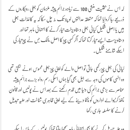
کہ اس نے بحثیت منشی 100 سے زیادہ جرائم پیشہ ملزمان کو جعلی روبکاروں کے
ذریعے رہا کروایا تھا کہ متعلقہ عدالتوں لو پتہ تک نہ چل سکا کہ یہ کاغذات جعلی
ہیں یا اصلی شکیل کیانی جعلی دستاویزات تیار کرنے کا انتہائی ماہر تھا اور
دستاویزست ایسے تیار کرتا تھا کہ اگر کسی چیز کا اصل مالک جس نے چیز تیار کی
اسکے شامنے شکیل۔
کیانی کی جعلی چیز رکھی جاتی تو اصل والے کو اپنی چیز جعلی محسوس ہونے لگتی تھی
وہ انہی کاموں کی وجہ سے جیل بھی گیا جہاں اسکی رسم رواہ بڑے جرائم پیشہ
عناصر سے بڑھی جرائم کی دنیا میں قدم رکھنے کے بعد اس نے پولیس اور قانون
نافذ کرنیوالے اداروں کو چکما دینے کے لیے اپنی ظاہری شناخت اور حلیہ تبدیل
کرنے کا سلسلہ جاری رکھا
وہ حلیہ تبدیل کرنے کا بھی انتہائی ماہر سمجھا جاتا تھا کہ پولیس کے پاس اسکے