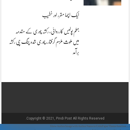
ایک اچھا مقرر اور خطیب
جہلم پولیس کارروائی، رکشہ چوری کے مقدمہ
میں ملوث ملزم گرفتار، چوری شدہ چنگ چی رکشہ
برآمد
Copyright © 2021, Pindi Post All Rights Reserved.
// Show Author Image with Author Name in UrduPaper Theme function