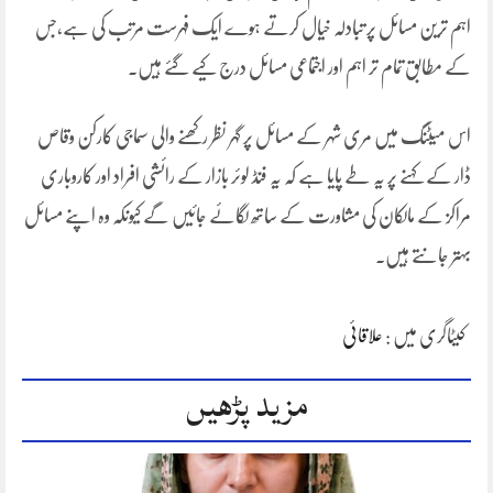
اہم ترین مسائل پر تبادلہ خیال کرتے ہوے ایک فہرست مرتب کی ہے،جس
کے مطابق تمام تر اہم اور اجتماعی مسائل درج کیے گئے ہیں۔
اس میٹنگ میں مری شہر کے مسائل پر گہر نظر رکھنے والی سماجی کارکن وقاص
ڈار کے کہنے پر یہ طے پایا ہے کہ یہ فنڈ لوئر بازار کے رائشی افراد اور کاروباری
مراکز کے مالکان کی مشاورت کے ساتھ لگائے جائیں گے کیونکہ وہ اپنے مسائل
بہتر جانتے ہیں۔
کیٹاگری میں :
علاقائی
مزید پڑھیں