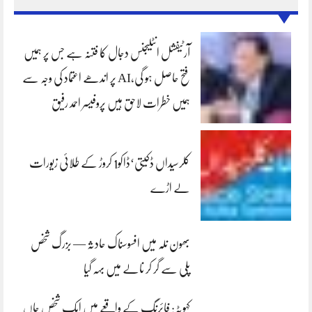
آرٹیفشل انٹلیجنس دجال کا فتنہ ہے جس پر ہمیں
فتح حاصل ہو گی،AI پر اندھے اعتماد کی وجہ سے
ہمیں خطرات لاحق ہیں پروفیسر احمد رفیق
کلرسیداں ڈکیتی‘ڈاکو1 کروڑ کے طلائی زیورات
لے اڑے
بھون نلہ میں افسوسناک حادثہ — بزرگ شخص
پلی سے گر کر نالے میں بہہ گیا
کہوٹہ: فائرنگ کے واقعے میں ایک شخص جاں