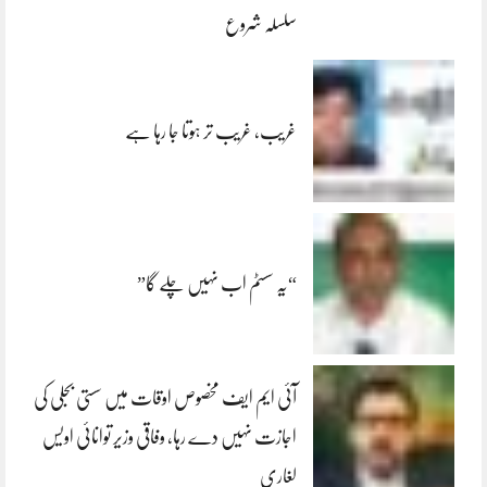
سلسلہ شروع
غریب، غریب تر ہوتا جا رہا ہے
“یہ سسٹم اب نہیں چلے گا”
آئی ایم ایف مخصوص اوقات میں سستی بجلی کی
اجازت نہیں دے رہا، وفاقی وزیر توانائی اویس
لغاری