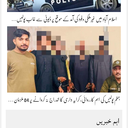
اسلام آباد میں غیرملکی وفود کی آمد کے موقع پر ڈیوٹی سے غائب پولیس…
جہلم پولیس کی اہم کارروائی، کرایہ داری کا اندراج نہ کروانے پر 04 ملزمان …
اہم خبریں