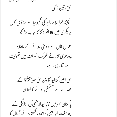
بحق، تین زخمی
انجینئر قمراسلام راجہ کی کمبوڈیا سے ہنگامی کال
پر چکری میں 16 افراد کا کامیاب ریسکیو
عمران خان سے دوستی ہونے کے باوجود
چودھری نثار نے تحریک انصاف میں شمولیت
سے انکاری رہے
علی امین گنڈاپور کا وزیراعلیٰ خیبرپختونخوا کے
عہدے سے مستعفی ہونے کا اعلان
پاکستان بھر میں نمازِ عیدالاضحی کی ادائیگی کے
بعد سنتِ ابراہیمی کو زندہ رکھتے ہوئے قربانی کا