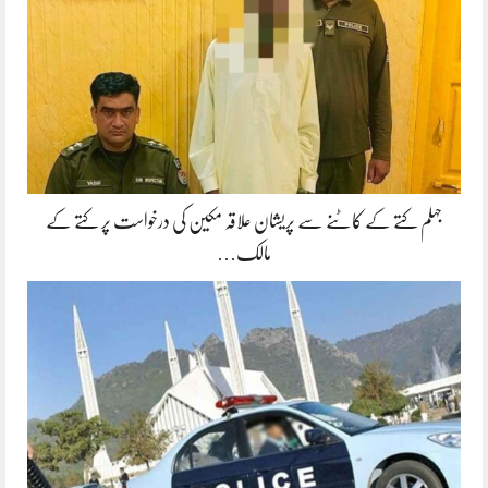
جہلم کتے کے کاٹنے سے پریشان علاقہ مکین کی درخواست پر کتے کے
مالک…