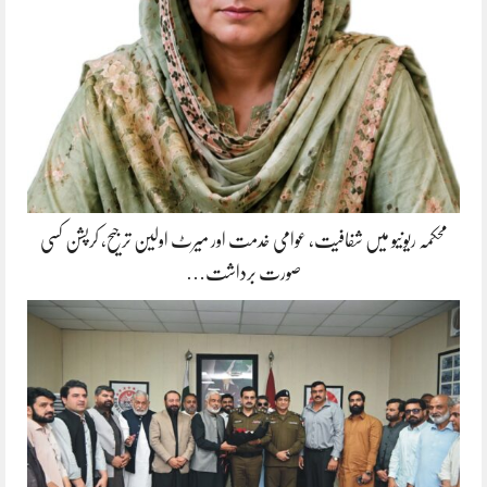
محکمہ ریونیو میں شفافیت، عوامی خدمت اور میرٹ اولین ترجیح، کرپشن کسی
صورت برداشت…