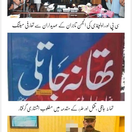
سی پی او،راولپنڈی کی انجمن تاجران کے عہدیداران سے تعارفی میٹنگ
تھانہ جاتلی ،قتل اور ضرر کے مقدمہ میں مطلوب اشتہاری گرفتار