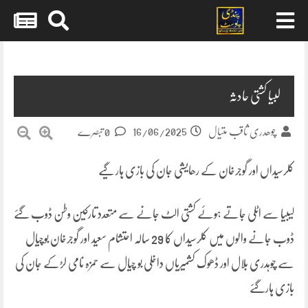
Skip
to
content
لبیا کشتی حادثہ
16/06/2025
چوھدری ثاقب متیال
0 تبصرے
کلرسیداں اور گوجرخان کے رھایشی جان کی بازی ہار گیے
لیبیا سے اٹلی جاتے ہوئے کشتی الٹ جانے سے متعدد تارکین وطن ڈوب گئے
ڈوب جانے والوں میں کلرسیداں کا 29 سالہ احتشام سعید اور گوجرخان بوچیال
سے چوہدری بلال اور ڈھوک کشمیریاں داخلی بو چیال سے حمزہ نامی لڑکے جان کی
بازی ہارگئے