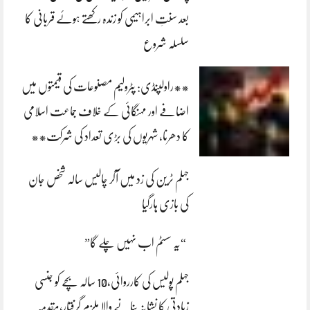
بعد سنتِ ابراہیمی کو زندہ رکھتے ہوئے قربانی کا
سلسلہ شروع
**راولپنڈی: پٹرولیم مصنوعات کی قیمتوں میں
اضافے اور مہنگائی کے خلاف جماعت اسلامی
کا دھرنا، شہریوں کی بڑی تعداد کی شرکت**
جہلم ٹرین کی زد میں آکر چالیس سالہ شخص جان
کی بازی ہارگیا
“یہ سسٹم اب نہیں چلے گا”
جہلم پولیس کی کارروائی،10 سالہ بچے کو جنسی
زیادتی کا نشانہ بنانے والا ملزم گرفتار،مقدمہ