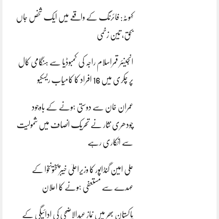
کہوٹہ: فائرنگ کے واقعے میں ایک شخص جاں
بحق، تین زخمی
انجینئر قمراسلام راجہ کی کمبوڈیا سے ہنگامی کال
پر چکری میں 16 افراد کا کامیاب ریسکیو
عمران خان سے دوستی ہونے کے باوجود
چودھری نثار نے تحریک انصاف میں شمولیت
سے انکاری رہے
علی امین گنڈاپور کا وزیراعلیٰ خیبرپختونخوا کے
عہدے سے مستعفی ہونے کا اعلان
پاکستان بھر میں نمازِ عیدالاضحی کی ادائیگی کے