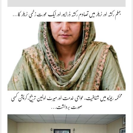
جہلم رکشہ اور ٹریلر میں تصادم رکشہ ڈرائیور اور ایک عورت زخمی ٹریلر کا…
محکمہ ریونیو میں شفافیت، عوامی خدمت اور میرٹ اولین ترجیح، کرپشن کسی
صورت برداشت…