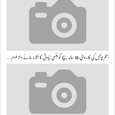
جہلم پولیس کی کارروائی،10 سالہ بچے کو جنسی زیادتی کا نشانہ بنانے والا ملزم…