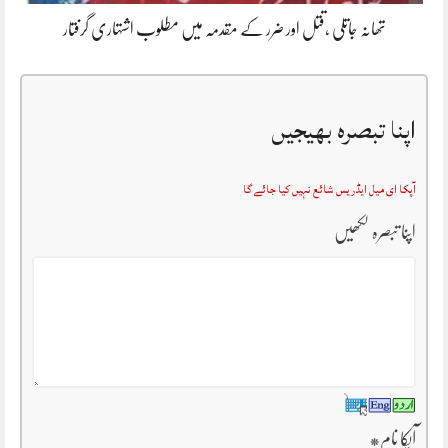
تھانہ جاتلی ،قتل اور ضرر کے مقدمہ میں مطلوب اشتہاری گرفتار
اپنا تبصرہ بھیجیں
آپکا ای میل ایڈریس شائع نہیں کیا جائے گا
اپنا تبصرہ لکھیں
آپکا نام
*