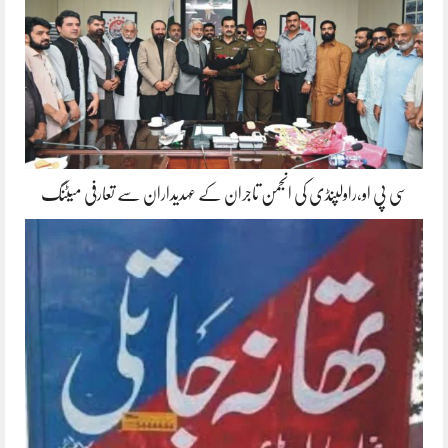
سی پی او،راولپنڈی کی انجمن تاجران کے عہدیداران سے تعارفی میٹنگ