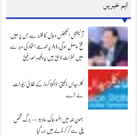
اہم خبریں
آرٹیفشل انٹلیجنس دجال کا فتنہ ہے جس پر ہمیں
فتح حاصل ہو گی،AI پر اندھے اعتماد کی وجہ سے
ہمیں خطرات لاحق ہیں پروفیسر احمد رفیق
کلرسیداں ڈکیتی‘ڈاکو1 کروڑ کے طلائی زیورات
لے اڑے
بھون نلہ میں افسوسناک حادثہ — بزرگ شخص
پلی سے گر کر نالے میں بہہ گیا