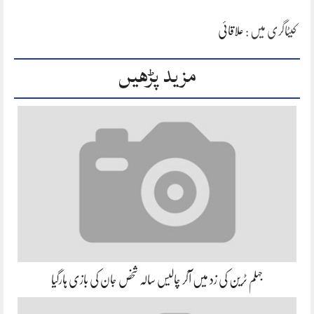
کیٹاگری میں :
علاقائی
مزید پڑھیں
جہلم ٹرین کی زد میں آکر چالیس سالہ شخص جان کی بازی ہارگیا