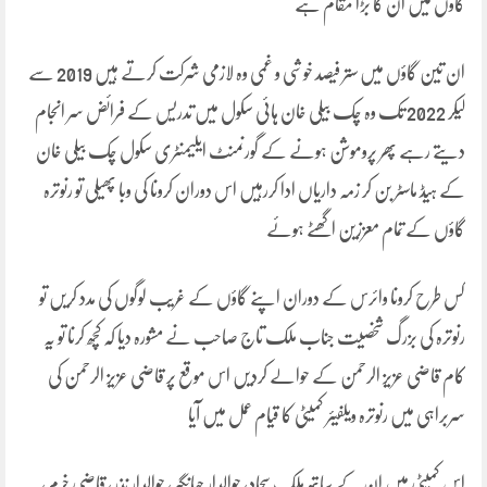
گاؤں میں ان کا بڑا مقام ہے
ان تین گاؤں میں ستر فیصد خوشی و غمی وہ لازمی شرکت کرتے ہیں 2019 سے
لیکر 2022 تک وہ چک بیلی خان ہائی سکول میں تدریس کے فرائض سر انجام
دیتے رہے پھر پروموشن ہونے کے گورنمنٹ ایلیمنٹری سکول چک بیلی خان
کے ہیڈ ماسٹر بن کر زمہ داریاں ادا کررہیں اس دوران کرونا کی وبا پھیلی تو رنوترہ
گاؤں کے تمام معززین اگھٹے ہوئے
کس طرح کرونا وائرس کے دوران اپنے گاؤں کے غریب لوگوں کی مدد کریں تو
رنوترہ کی بزرگ شخصیت جناب ملک تاج صاحب نے مشورہ دیا کہ کچھ کرنا تو یہ
کام قاضی عزیز الرحمن کے حوالے کردیں اس موقع پر قاضی عزیز الرحمن کی
سربراہی میں رنوترہ ویلفیئر کمیٹی کا قیام عمل میں آیا
اس کمیٹی میں ان کے ساتھ ملک سجاد، حوالدار جہانگیر، حوالدار نذر، قاضی خرم،