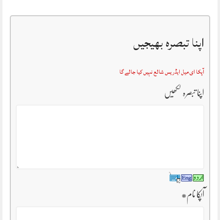
اپنا تبصرہ بھیجیں
آپکا ای میل ایڈریس شائع نہیں کیا جائے گا
اپنا تبصرہ لکھیں
آپکا نام
*