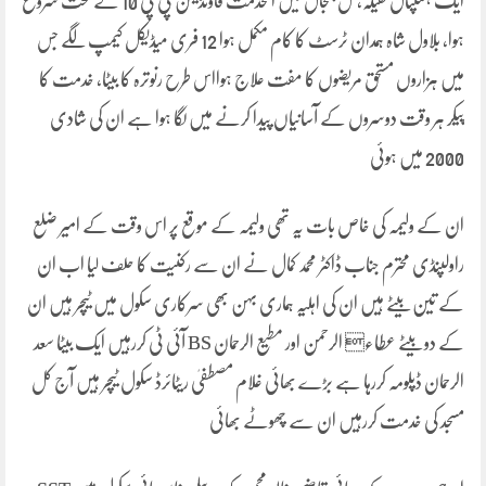
ایک ہسپتال کفیلہ،مل جنجال میں الخدمت فاؤنڈیشن پی پی 10 کے تحت شروع
ہوا، بلاول شاہ ہمدان ٹرسٹ کا کام مکمل ہوا 12 فری میڈیکل کیمپ لگے جس
میں ہزاروں مستحق مریضوں کا مفت علاج ہوااس طرح رنوترہ کا بیٹا، خدمت کا
پیکر ہر وقت دوسروں کے آسانیاں پیدا کرنے میں لگا ہوا ہے ان کی شادی
2000 میں ہوئی
ان کے ولیمہ کی خاص بات یہ تھی ولیمہ کے موقع پر اس وقت کے امیر ضلع
راولپنڈی محترم جناب ڈاکٹر محمد کمال نے ان سے رکنیت کا حلف لیا اب ان
کے تین بیٹے ہیں ان کی اہلیہ ہماری بہن بھی سرکاری سکول میں ٹیچر ہیں ان
کے دو بیٹے عطاء الرحمن اور مطیع الرحمان BS آئی ٹی کررہیں ایک بیٹا سعد
الرحمان ڈپلومہ کررہا ہے بڑے بھائی غلام مصطفیٰ ریٹائرڈ سکول ٹیچر ہیں آج کل
مسجد کی خدمت کررہیں ان سے چھوٹے بھائی