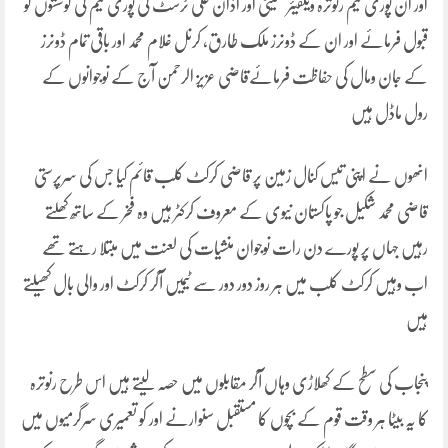
اور ان پوری ٹیم رنوترہ ویلفیئر کمیٹی اور اذان علی ٹرسٹ کی پوری ٹیم کی کوششوں کو
قبول فرمائے اور ان کے ڈونرز ملک طارق، کرنل غلام محمد اور باقی تمام ڈونرز
کے جان ومال کی حفاظت فرمائےقاضی عزیز الرحمن آج کے نوجوانوں کے
رول ماڈل ہیں
انھوں نے اپنی تیس کنال زمین پر قاضی کرکٹ کلب قائم کیا جس کی سرپرستی
قاضی محمد شکیل جو پاکستان نیوی کے معروف کرکٹر ہیں وہ فخر کے ساتھ کھلتے
رہیں جہاں پر پورے دن رات نوجوان منشیات کی لعنت میں مبتلا رہتے تھے
اب وہیں کرکٹ کلب میں ہر روز دور دور سے ٹیمیں آکر کرکٹ اور والی بال کھیلتے
ہیں
پنجاب کی سطح کے کھلاڑی وہاں آکر مقابلوں میں حصہ لیتے ہیں اس طرح رنوترہ
کا یہ بیٹا ہر وقت قوم کے بچوں کا مستقبل سنوارنے اور کو تعمیری سرگرمیوں میں