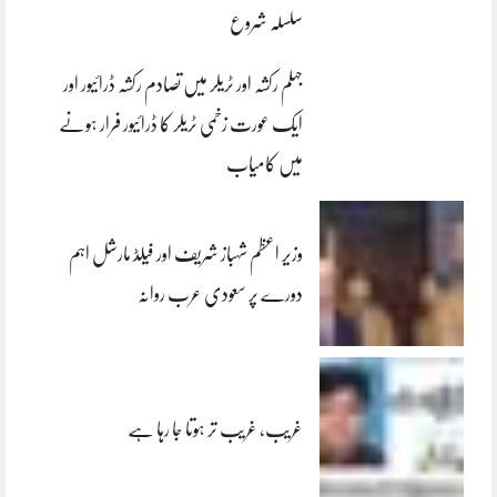
سلسلہ شروع
جہلم رکشہ اور ٹریلر میں تصادم رکشہ ڈرائیور اور
ایک عورت زخمی ٹریلر کا ڈرائیور فرار ہونے
میں کامیاب
وزیر اعظم شہباز شریف اور فیلڈ مارشل اہم
دورے پر سعودی عرب روانہ
غریب، غریب تر ہوتا جا رہا ہے