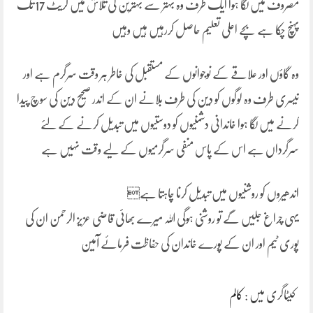
مصروف میں لگا ہوا ایک طرف وہ بہتر سے بہترین کی تلاش میں گریٹ 17 تک
پہنچ چکا ہے بچے اعلی تعلیم حاصل کررہیں ہیں وہیں
وہ گاؤں اور علاقے کے نوجوانوں کے مستقبل کی خاطر ہر وقت سرگرم ہے اور
تیسری طرف وہ لوگوں کو دین کی طرف بلانے ان کے اندر صحیح دین کی سوچ پیدا
کرنے میں لگا ہوا خاندانی دشمنیوں کو دوستیوں میں تبدیل کرنے کے لئے
سرگرداں ہے اس کے پاس منفی سرگرمیوں کے لیے وقت نہیں ہے
اندھیروں کو روشنیوں میں تبدیل کرنا چاہتا ہے
یہی چراغ جلیں گے تو روشنی ہوگی اللہ میرے بھائی قاضی عزیز الرحمن ان کی
پوری ٹیم اور ان کے پورے خاندان کی حفاظت فرمائے آمین
کیٹاگری میں :
کالم