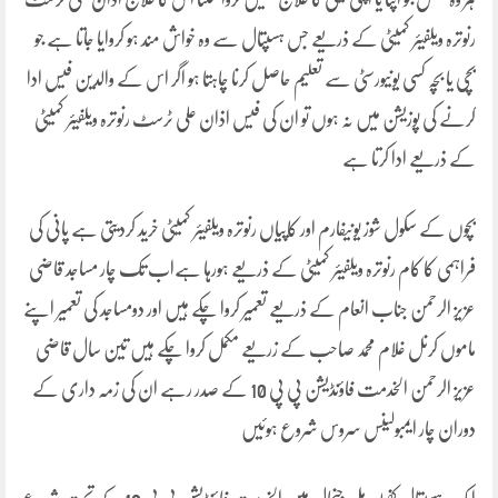
رنوترہ ویلفیئر کمیٹی کے ذریعے جس ہسپتال سے وہ خواش مند ہو کروایا جاتا ہے جو
بچی یا بچہ کسی یونیورسٹی سے تعلیم حاصل کرنا چاہتا ہو اگر اس کے والدین فیس ادا
کرنے کی پوزیشن میں نہ ہوں تو ان کی فیس اذان علی ٹرسٹ رنوترہ ویلفیئر کمیٹی
کے ذریعے ادا کرتا ہے
بچوں کے سکول شوز یونیفارم اور کاپیاں رنوترہ ویلفیئر کمیٹی خرید کردیتی ہے پانی کی
فراہمی کا کام رنوترہ ویلفیئر کمیٹی کے ذریعے ہورہا ہےاب تک چار مساجد قاضی
عزیز الرحمن جناب انعام کے ذریعے تعمیر کروا چکے ہیں اور دومساجد کی تعمیر اپنے
ماموں کرنل غلام محمد صاحب کے زریعے مکمل کروا چکے ہیں تین سال قاضی
عزیز الرحمن الخدمت فاؤنڈیشن پی پی 10 کے صدر رہے ان کی زمہ داری کے
دوران چار ایمبولینس سروس شروع ہوئیں