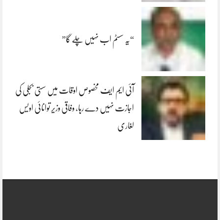
“یہ سسٹم اب نہیں چلے گا”
آئی ایم ایف مخصوص اوقات میں سستی بجلی کی
اجازت نہیں دے رہا، وفاقی وزیر توانائی اویس
لغاری