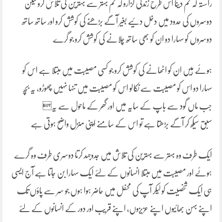
راستہ کہ تم دینا اس طرح زندگی گزارو کہ تم بہتر سے بہترین کی تلاش کرو لیکن
دوسروں کی حدود میں دخل دئیے بغیر آگے بڑھنے کی کوشش کرو اور ساتھ ساتھ
دوسروں کو سہارا دو ان کو بھی ساتھ چلانے کی کوشش کرو جو گرے
ہوئے ہیں ان کو اٹھانے کی کوشش کرو جو کسی مصیبت میں مبتلا ہے اس کو
سہارا دو اس کو مصیبت سے نکالو اس کو مصیبت میں تنہا نہیں چھوڑو، یہ بچہ
جب ماں گود سے باپ کے سایہ میں اور گھر کے ماحول سے یہ
سبق سیکھ کر آگے بڑھتا ہے تو اس کے سامنے اپنی منزل واضح ہوتی ہے
ایک طرف وہ بہتر سے بہترین کی تلاش میں جدوجہد کرتا دوسری طرف وہ گرے
ہوئے اور مصیبت میں مبتلا انسانوں کے لئے ایک سہارا بن جاتا ہے آج ایسی
ہی ایک شخصیت کو لیکر آپ کی محفل میں حاضر ہوا ہوں جو سر سے پاؤں تک
اپنے بہن بھائیوں اپنے عزیزوں، اپنے قریب اور دور کے انسانوں کے لئے