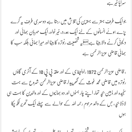
سراپا خیر ہے
جو ایک طرف بہتر سے بہترین کی تلاش میں رہتا ہے دوسری طرف یہ گرے
پڑے ہوئے انسانوں کے لئے ایک ہمدرد، خیر خواہ، ایک مہربان بھائی اور
دلجوئی کرنے والا بیٹا ہےیہ شخصیت رنوترہ کا بیٹا اور میرا بھائی بلکہ سب کا
بھائی قاضی عزیز الرحمن ہے
، قاضی عزیز الرحمن 1972 راولپنڈی کے اور حلقہ پی پی 10 کے آخری گاؤں
رنوترہ میں قاضی محمد غوث کے گھر پیدا، قاضی عزیزالرحمن شروع سے بہت
سنجیدہ اور ذہین بچہ تھا، اپنے چار بہنوں اور دو بھائیوں کے اور والدین کا بہت ہی
لاڈلا بچہ، جس کے والد مرحوم رحمہ اللہ کے حوالے سے پہلے ایک تحریر لکھ چکا
ہوں