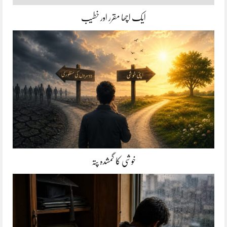
ایک اچھا مقرر اور خطیب
خوشی کا گمشدہ پتہ