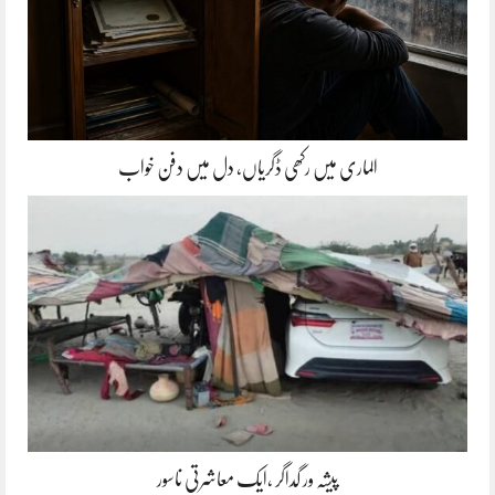
الماری میں رکھی ڈگریاں، دل میں دفن خواب
پیشہ ور گداگر ،ایک معاشرتی ناسور