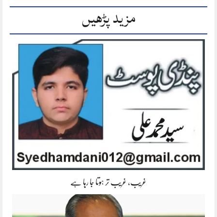
مزید پڑھیں
غریب، غریب تر ہوتا جا رہا ہے