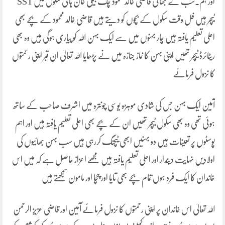
اور ہم۔سب کے بھائی قاضی خالد محمود چک بیلی خان ہائی سکول میں SST
ٹیچر ہیں فل وقت سکول کے بچوں کو دیتے ہیں قاضی خالد محمود کے بچے بھی
اعلی تعلیم یافتہ ہیں چار بہنوں میں سے ایک بہن اللہ کو پیاری ہوگی ہیں وہ بھی
ریٹائرڈ ٹیچر تھیں اپنی بہن کا نماز جنازہ میں نے پڑھایا اللہ تعالیٰ ان قبر اپنی رحمتوں
کا نزول فرمائے
آمین ایک بہن جس کی شادی موہڑہ یوسی چونترہ میں اشرف صاحب کے ساتھ
ہوئی تھی وہ بھی سکول ٹیچر تھیں ان کے بچے بھی اعلی تعلیم یافتہ ہیں اور اہم
پوسٹوں پر تعینات ہیں دو بہنیں ابھی ٹیچنگ کررہی ہیں سب بہن بھائیوں کی
اولادیں نہایت دیندار اور اعلی تعلیم یافتہ ہیں مجھے اعزاز حاصل ہے کہ میں اس
خاندان کا ایک فرد ہوں تمام بچے بھی تایا اور چچا اور مامون سمجھتے ہیں
اللہ تعالیٰ اس خاندان پر اپنی رحمتوں کا نزول فرمائے آمین اور قاضی عزیز الرحمن