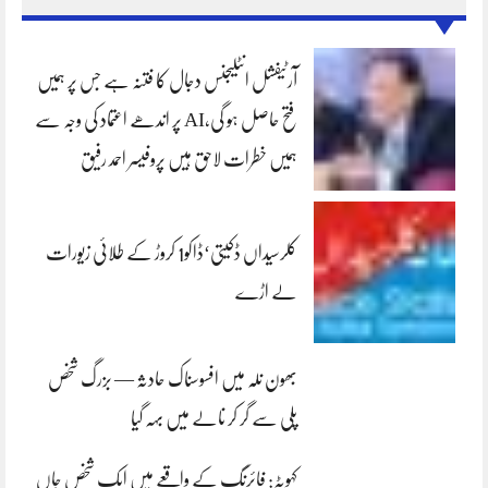
آرٹیفشل انٹلیجنس دجال کا فتنہ ہے جس پر ہمیں
فتح حاصل ہو گی،AI پر اندھے اعتماد کی وجہ سے
ہمیں خطرات لاحق ہیں پروفیسر احمد رفیق
کلرسیداں ڈکیتی‘ڈاکو1 کروڑ کے طلائی زیورات
لے اڑے
بھون نلہ میں افسوسناک حادثہ — بزرگ شخص
پلی سے گر کر نالے میں بہہ گیا
کہوٹہ: فائرنگ کے واقعے میں ایک شخص جاں