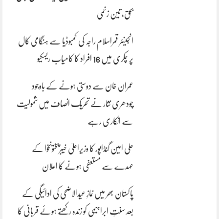
بحق، تین زخمی
انجینئر قمراسلام راجہ کی کمبوڈیا سے ہنگامی کال
پر چکری میں 16 افراد کا کامیاب ریسکیو
عمران خان سے دوستی ہونے کے باوجود
چودھری نثار نے تحریک انصاف میں شمولیت
سے انکاری رہے
علی امین گنڈاپور کا وزیراعلیٰ خیبرپختونخوا کے
عہدے سے مستعفی ہونے کا اعلان
پاکستان بھر میں نمازِ عیدالاضحی کی ادائیگی کے
بعد سنتِ ابراہیمی کو زندہ رکھتے ہوئے قربانی کا