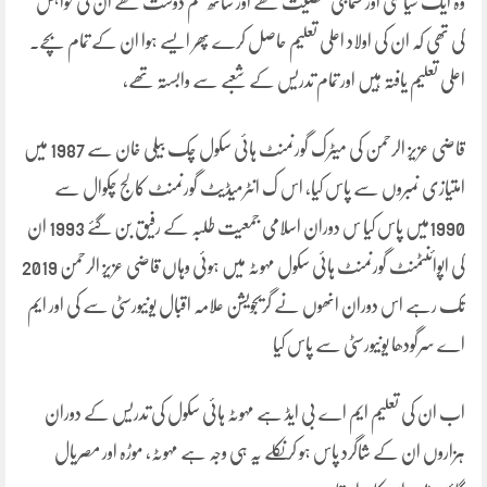
وہ ایک سیاسی اور سماجی شخصیت تھے اور ساتھ علم دوست تھے ان کی خواہش
کی تھی کہ ان کی اولاد اعلی تعلیم حاصل کرے پھر ایسے ہوا ان کے تمام بچے۔
اعلی تعلیم یافتہ ہیں اور تمام تدریس کے شعبے سے وابستہ تھے،
قاضی عزیز الرحمن کی میٹرک گورنمنٹ ہائی سکول چک بیلی خان سے 1987 میں
امتیازی نمبروں سے پاس کیا، اس ک انٹرمیڈیٹ گورنمنٹ کالج چکوال سے
1990میں پاس کیا س دوران اسلامی جمعیت طلبہ کے رفیق بن گئے 1993 ان
کی اپوائنٹمنٹ گورنمنٹ ہائی سکول مہوٹہ میں ہوئی وہاں قاضی عزیز الرحمن 2019
تک رہے اس دوران انھوں نے گریجویشن علامہ اقبال یونیورسٹی سے کی اور ایم
اے سرگودھا یونیورسٹی سے پاس کیا
اب ان کی تعلیم ایم اے بی ایڈ ہے مہوٹہ ہائی سکول کی تدریس کے دوران
ہزاروں ان کے شاگرد پاس ہو کر نکلے یہ ہی وجہ ہے مہوٹہ، موڑہ اور مصریال