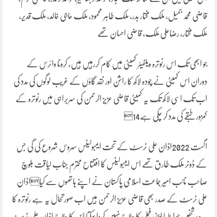
قاضی محمد جمیل، ملک مختار بدر، ملک طاہر محمود، ملک حاجی خالد، ملک قدیر،
ملک مختار، رضاعلی ملک، قاضی احسان تھے
جو ابھی تک اس رنوترہ ویلفیئر کمیٹی میں کام کررہیں ہیں، کرونا وائرس کے
دوران اس کمیٹی نے چودہ لاکھ کا راشن اور نقد گاؤں کے غریب لوگوں کی مدد کی
اب تک اسی لاکھ تک یہ کمیٹی قاضی عزیز الرحمن کی سربراہی میں رنوترہ کے
کمزور طبقے کی مدد کر چکی ہے14
اگست 2022اذان علی ٹرسٹ کے تحت ایمبولینس سروس شروع کی گی جس
کے ڈونر ملک طارق تھے اس ایمبولینس کا افتتاح محترم جناب لیاقت بلوچ
صاحب نائب امیر جماعت اسلامی پاکستان نے اپنے ہاتھوں سے کیااذان
علی ٹرسٹ کے صدر بھی قاضی عزیز الرحمن ہیں اب صورتحال یہ ہے رنوترہ کا
ہر وہ شخص جو اپنا یا اپنی فیملی کا علاج نہیں کروا سکتا اس کا علاج اذان علی ٹرسٹ