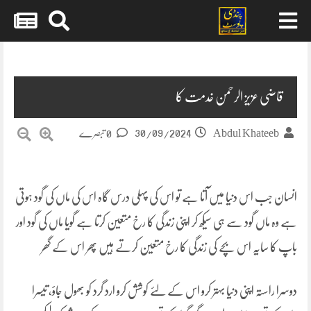
Skip
to
content
قاضی عزیز الرحمن خدمت کا
30/09/2024
Abdul Khateeb
0 تبصرے
انسان جب اس دنیا میں آتا ہے تو اس کی پہلی درس گاہ اس کی ماں کی گود ہوتی
ہے وہ ماں گود سے ہی سیکھ کر اپنی زندگی کا رخ متعین کرتا ہے گویا ماں کی گود اور
باپ کا سایہ اس بچے کی زندگی کا رخ متعین کرتے ہیں پھر اس کے گھر
دوسرا راستہ اپنی دنیا بہتر کرو اس کے لئے کوشش کرو ارد گرد کو بھول جاؤ، تیسرا