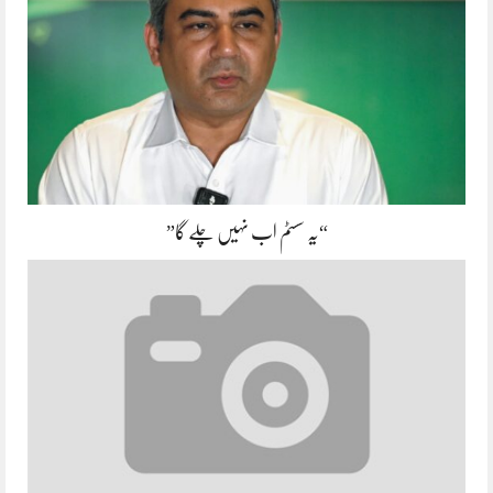
“یہ سسٹم اب نہیں چلے گا”