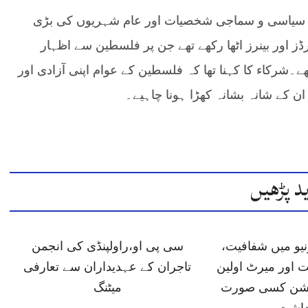
 سیاسی و سماجی شخصیات اور عام شہریوں کی بڑی
ز اور بینرز اٹھا رکھے تھے جن پر فلسطین سے اظہار
۔شرکاء کا کہنا تھا کہ فلسطین کے عوام اپنی آزادی اور
ن کے شانہ بشانہ کھڑا ہونا چاہیے۔
د پڑھیں
یو میں شفافیت،
سی پی او،راولپنڈی کی انجمن
 اور میرٹ اولین
تاجران کے عہدیداران سے تعارفی
پشن کسی صورت
میٹنگ