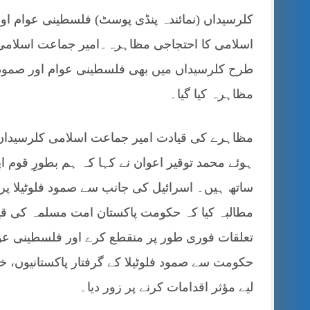
کلرسیداں (نمائندہ پنڈی پوسٹ) فلسطینی عوام او
اسلامی کا احتجاجی مظاہرہ۔امیر جماعت اسلامی 
طرح کلرسیداں میں بھی فلسطینی عوام اور صمود ف
مظاہرہ کیا گیا۔
مظاہرے کی قیادت امیر جماعت اسلامی کلرسیداں
ہوئے محمد توقیر اعوان نے کہا کہ ہم بطورِ قوم اپ
ساتھ ہیں۔ اسرائیل کی جانب سے صمود فلوٹیلا پر ح
مطالبہ کیا کہ حکومت پاکستان امت مسلمہ کی قیا
تعلقات فوری طور پر منقطع کرے اور فلسطینی عوام
حکومت سے صمود فلوٹیلا کے گرفتار پاکستانیوں، خ
لیے مؤثر اقدامات کرنے پر زور دیا۔