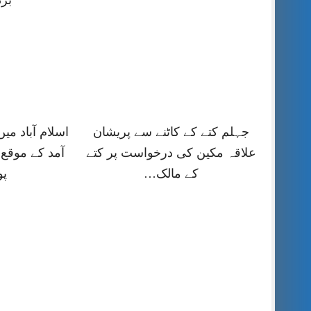
بر
جہلم کتے کے کاٹنے سے پریشان
اسلام آباد می
علاقہ مکین کی درخواست پر کتے
آمد کے موقع 
کے مالک…
پ