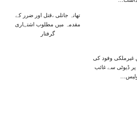
داشت…
تھانہ جاتلی ،قتل اور ضرر کے
مقدمہ میں مطلوب اشتہاری
گرفتار
ں غیرملکی وفود کی
پر ڈیوٹی سے غائب
ولیس…