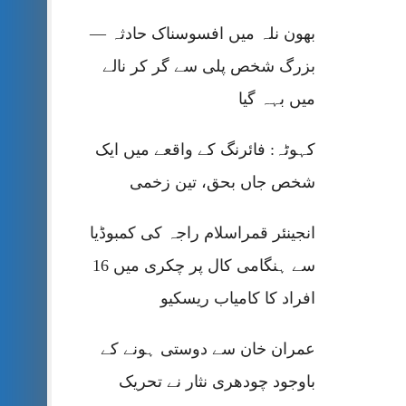
بھون نلہ میں افسوسناک حادثہ —
بزرگ شخص پلی سے گر کر نالے
میں بہہ گیا
کہوٹہ: فائرنگ کے واقعے میں ایک
شخص جاں بحق، تین زخمی
انجینئر قمراسلام راجہ کی کمبوڈیا
سے ہنگامی کال پر چکری میں 16
افراد کا کامیاب ریسکیو
عمران خان سے دوستی ہونے کے
باوجود چودھری نثار نے تحریک