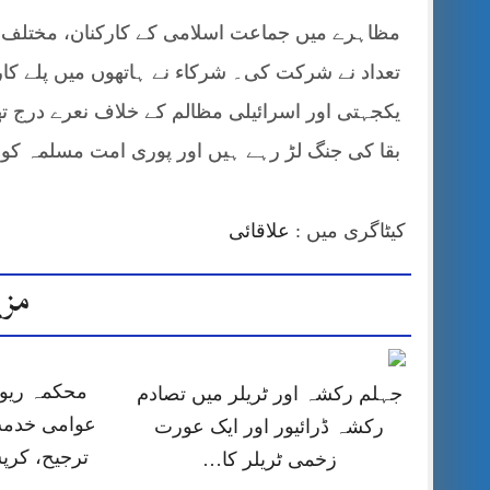
مظاہرے میں جماعت اسلامی کے کارکنان، مختلف
تعداد نے شرکت کی۔ شرکاء نے ہاتھوں میں پلے کارڈ
یکجہتی اور اسرائیلی مظالم کے خلاف نعرے درج تھے
بقا کی جنگ لڑ رہے ہیں اور پوری امت مسلمہ کو ا
کیٹاگری میں :
علاقائی
مزی
محکمہ ریون
جہلم رکشہ اور ٹریلر میں تصادم
عوامی خدمت
رکشہ ڈرائیور اور ایک عورت
ترجیح، کر
زخمی ٹریلر کا…