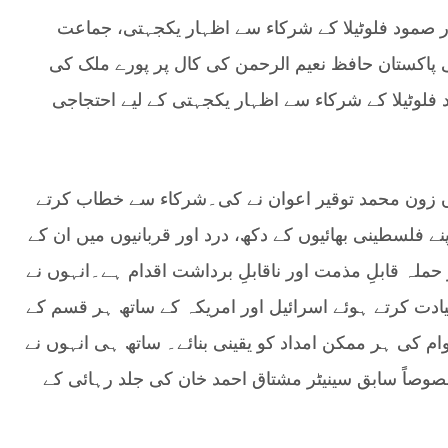
ر صمود فلوٹیلا کے شرکاء سے اظہار یکجہتی، جماعت
پاکستان حافظ نعیم الرحمن کی کال پر پورے ملک کی
لوٹیلا کے شرکاء سے اظہار یکجہتی کے لیے احتجاجی
 زون محمد توقیر اعوان نے کی۔شرکاء سے خطاب کرتے
نے فلسطینی بھائیوں کے دکھ، درد اور قربانیوں میں ان کے
ملہ قابلِ مذمت اور ناقابلِ برداشت اقدام ہے۔انہوں نے
دت کرتے ہوئے اسرائیل اور امریکہ کے ساتھ ہر قسم کے
 کی ہر ممکن امداد کو یقینی بنائے۔ ساتھ ہی انہوں نے
صوصاً سابق سینیٹر مشتاق احمد خان کی جلد رہائی کے