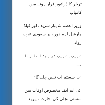
ٹریلر کا ڈرائیور فرار ہونے میں
کامیاب
وزیر اعظم شہباز شریف اور فیلڈ
مارشل اہم دورے پر سعودی عرب
روانہ
غریب، غریب تر ہوتا جا رہا
ہے
“یہ سسٹم اب نہیں چلے گا”
آئی ایم ایف مخصوص اوقات میں
سستی بجلی کی اجازت نہیں دے