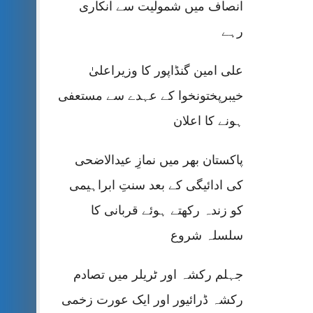
انصاف میں شمولیت سے انکاری
رہے
علی امین گنڈاپور کا وزیراعلیٰ
خیبرپختونخوا کے عہدے سے مستعفی
ہونے کا اعلان
پاکستان بھر میں نمازِ عیدالاضحی
کی ادائیگی کے بعد سنتِ ابراہیمی
کو زندہ رکھتے ہوئے قربانی کا
سلسلہ شروع
جہلم رکشہ اور ٹریلر میں تصادم
رکشہ ڈرائیور اور ایک عورت زخمی