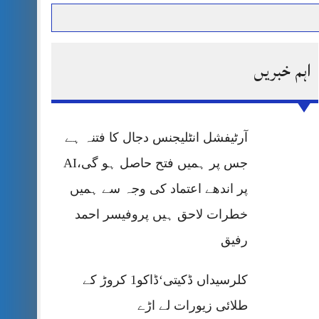
اہم خبریں
حرمت پر قربان
 کی پریس کانفرنس
آرٹیفشل انٹلیجنس دجال کا فتنہ ہے
جس پر ہمیں فتح حاصل ہو گی،AI
پر اندھے اعتماد کی وجہ سے ہمیں
خطرات لاحق ہیں پروفیسر احمد
رفیق
کلرسیداں ڈکیتی‘ڈاکو1 کروڑ کے
طلائی زیورات لے اڑے