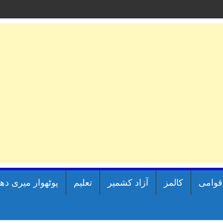
اقوامی
کالمز
آزاد کشمیر
تعلیم
پوٹھوار میری دھ