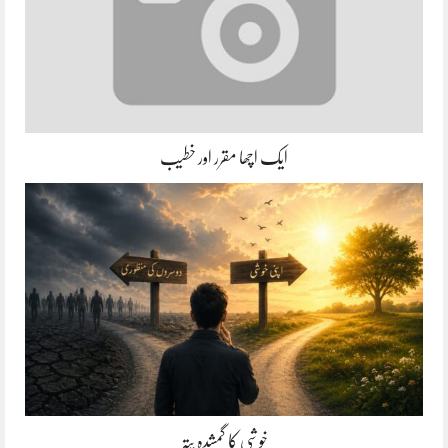
ایک اچھا مقرر اور خطیب
خوشی کا گمشدہ پتہ