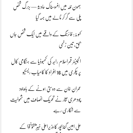
بھون نلہ میں افسوسناک حادثہ — بزرگ شخص
پلی سے گر کر نالے میں بہہ گیا
کہوٹہ: فائرنگ کے واقعے میں ایک شخص جاں
بحق، تین زخمی
انجینئر قمراسلام راجہ کی کمبوڈیا سے ہنگامی کال
پر چکری میں 16 افراد کا کامیاب ریسکیو
عمران خان سے دوستی ہونے کے باوجود
چودھری نثار نے تحریک انصاف میں شمولیت
سے انکاری رہے
علی امین گنڈاپور کا وزیراعلیٰ خیبرپختونخوا کے