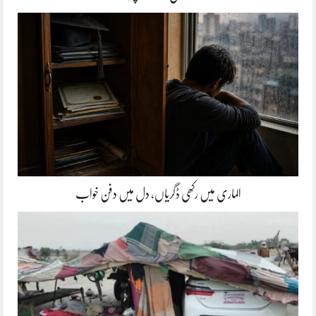
الماری میں رکھی ڈگریاں، دل میں دفن خواب