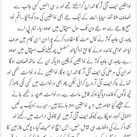
لواحقین ایف آئی آر کا اندراج کراسکتے تھے اور نہ ہی انہیں کسی جانب سے
انصاف ملنا تھا، میڈیا رات کے ایک بجے بھی لواحقین کی مدد کو پہنچا ،راقم خود
صبح 9بجے سے دو بجے دن تک سول ہسپتال میں موجود رہا ، ایم پی اے
چوہدری جاوید کوثر نے کمال ہمت کا مظاہرہ کرکے پورا دن اسی کام میں صرف
کیا اور عوامی نمائندہ ہونے کا حق ادا کیااور مسلسل چھ گھنٹے تک ہسپتال میں موجود
رہے، چوہدری جاوید کوثر نے لواحقین کو یقین دلایاکہ ان کے ساتھ انصاف ہوگا
اور ان کی مرضی کی ایف آئی آر کا اندراج ہوگا، لواحقین نے درخواست لکھی اور
تھانے جاکر ایف آئی آر درج کرائی لیکن پھر بھی درخواست میں کمی کجی چھوڑ کر
کچھ لوگوں کو فائدہ دیا گیا جو کہ قابل مذمت ہے، درخواست بھرپور نہ لکھے جانے
کے پیچھے کیا عناصر ہیں ؟ یہ لواحقین بہتر جانتے ہیں ، میرے نزدیک یہ کیس
انتہائی کمزور ہوچکاہے کیونکہ ایف آئی آر میں غیر قانونی حراست میں رکھنے اور
تشدد کرنے کی دفعات ہی شامل نہیں، ایس ایچ او سمیت گیارہ پولیس ملازمین کا