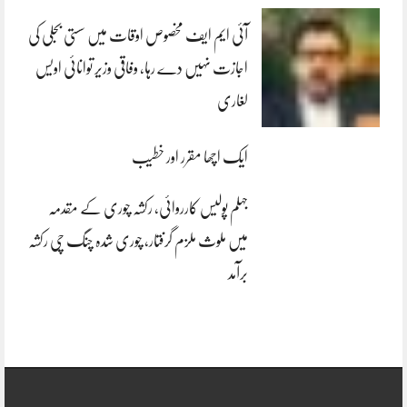
آئی ایم ایف مخصوص اوقات میں سستی بجلی کی
اجازت نہیں دے رہا، وفاقی وزیر توانائی اویس
لغاری
ایک اچھا مقرر اور خطیب
جہلم پولیس کارروائی، رکشہ چوری کے مقدمہ
میں ملوث ملزم گرفتار، چوری شدہ چنگ چی رکشہ
برآمد