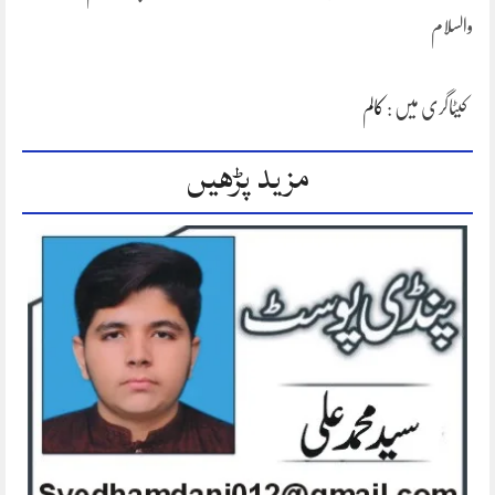
والسلام
کیٹاگری میں :
کالم
مزید پڑھیں