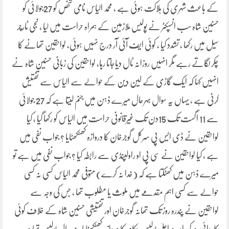
کے باعث شہری کی ہلاکت ہوئی ہے ، محمد الیاس نامی شخص کو 27جولائی کو
حسنین شاہ سب انسپکٹر نے پولیس ملازمین کے ہمراہ حراست میں لیا ، نجی ٹارچر
سیل میں رکھا ، تشدد کیا ، کوئی ایف آئی آر درج نہیں ہوئی، لواحقین تھانے کا
چکر لگاتے رہے مگر انہیں روزانہ ٹال دیاجاتا رہا، لواحقین کی زبانی حسنین شاہ نے
انہیں کہا کہ ایک گاڑی کے لین دین کے حوالے سے الیاس سے تفتیش
کرنی ہے ، یہاں یہ سوال بہرحال میرے ذہن میں جنم لیتا ہے کہ 27 جولائی
سے 11 اگست تک 15دن تک غیرقانونی حراست میں الیاس کو رکھا گیا ، کیا
لواحقین نے ڈی ایس پی سرکل گوجرخان کا دروازہ کھٹکھٹایا ؟ جواب نفی میں
ہے ، کیا لواحقین نے سی پی او راولپنڈی سے رابطہ کیا ؟ جواب نفی میں ہے تو
میرے ذہن میں کھٹکتا ہے کہ (خدا نہ کرے) متوفی محمد الیاس کسی نہ کسی
حوالے سے کسی اہم مقدمے میں ملوث یا مطلوب تھا ، جس کی وجہ سے
لواحقین نے پندرہ روز تک تھانہ گوجرخان اور تفتیشی حسنین شاہ کے خلاف کوئی