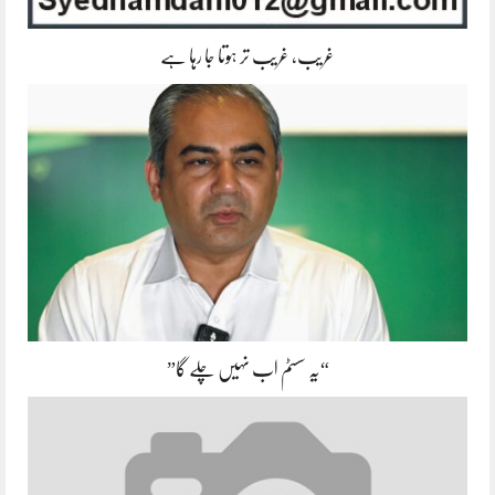
غریب، غریب تر ہوتا جا رہا ہے
“یہ سسٹم اب نہیں چلے گا”