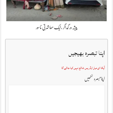
پیشہ ور گداگر ،ایک معاشرتی ناسور
اپنا تبصرہ بھیجیں
آپکا ای میل ایڈریس شائع نہیں کیا جائے گا
اپنا تبصرہ لکھیں