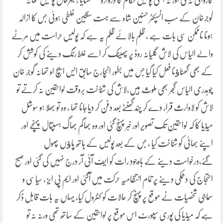
کاروائی نہ کی اور نہ اعلیٰ پولیس حکام کا دروازہ کھٹکھٹایا ، بہرحال پولیس تھانہ
گوجرخان کے سب انسپکٹر حسنین شاہ سے بہت سنگین غلطی ہوئی جس کا ازالہ
ہونا ناممکن سی بات ہے ، ظلم بالائے ظلم یہ ہے کہ پولیس حراست میں مرنے
والے الیاس کی لاش گلیانہ روڈ پر پھینک کر اسے غلط رنگ دینے کی کوشش کر
کے بھی گھناﺅنا فعل کیا گیا جس میں بطور انچارج سابق ایس ایچ او تھانہ گوجر خان
چوہدری الیاس گجر بھی ملوث ہیں،لاش کی شناخت بروقت لواحقین نہ کرتے تو
لاش کو لاوارث قرار دے کر چند گھنٹے بعد دفن کر دیاجانا تھا ، وہ تو بھلا ہو سوشل
میڈیا کا کہ لواحقین تک تصویر اور خبر پہنچ گئی اور وہ بھاگم بھاگ ہسپتال پہنچے اور
اپنے بھائی کو شناخت کیا ، جس کے بعد پولیس کے ہاتھ پاﺅں پھول
گئے،درخواست دینے کے باوجود رات کو ایف آئی آر درج نہیں کی گئی اور صبح
احتجاج کی دھمکی دینے پر تمام انتظامیہ حرکت میں آگئی اور ایم پی ایز ، سیاسی و
سماجی شخصیات نے موقع پر پہنچ کر حالات کو کنٹرول کیا، یہاں یہ بات قابل ذکر
ہے کہ میڈیا کی پوری سپورٹ اس موقع پر لواحقین کے ساتھ تھی ورنہ نہ تو