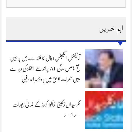
اہم خبریں
آرٹیفشل انٹلیجنس دجال کا فتنہ ہے جس پر ہمیں
فتح حاصل ہو گی،AI پر اندھے اعتماد کی وجہ سے
ہمیں خطرات لاحق ہیں پروفیسر احمد رفیق
کلرسیداں ڈکیتی‘ڈاکو1 کروڑ کے طلائی زیورات
لے اڑے