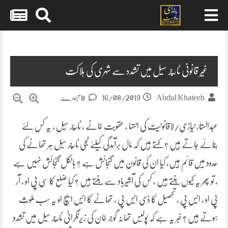
Skip
to
content
غیر قانونی ٹارچر سیل میں تشدد سے شہری کی ہلاکت
16/08/2019
Abdul Khateeb
0 تبصرے
عبدالستار نیازی/لاقانونیت کی انتہا ، عقوبت خانے ، ٹارچر سیل ، یہ کس لئے
بنائے جاتے ہیں ؟ کہتے ہیں کہ مال برآمدگی کیلئے نجی ٹارچر سیل ہر تھانے کی
حدود میں قائم ہیں، کیا ان کی قانون میں گنجائش ہے ؟ بالکل گنجائش نہیں ہے
، تو پھر یہ کیوں بنتے ہیں ، کس کی آشیرباد سے بنتے ہیں ؟ کیا ضلع کا سی پی او ، آر
پی او ، ایس پی ، تحصیل کا ڈی ایس پی ، تھانے کا ایس ایچ او یہ سب ملوث
ہوتے ہیں ؟ خبر یہ ہے کہ پولیس تھانہ گوجر خان کی زیرنگرانی ٹارچر سیل میں تشدد