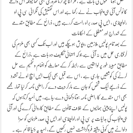
معطل ہونا معمول کی بات ہے ، مگر اتنا کچھ کرنا ضروری بھی تھا کیونکہ اس واقعے
کا نوٹس آئی جی پنجاب نے لے رکھا ہے اور اس تفتیش کی نگرانی سی پی او
راولپنڈی ، ایس پی صدر براہ راست کررہے ہیں، ذرائع کے مطابق مقدمے
کے اندراج اور معطلی کے احکامات
کے بعد تمام پولیس ملازمین روپوش ہوچکے ہیں اور اب تک کسی بھی ملزم کی
گرفتاری عمل میں نہ آئی ہے جو کہ انتہائی تکلیف دہ بات ہے ،ذرائع کے
مطابق مبینہ طور پر لواحقین سے رابطہ کر کے معاملے کو افہام و تفہیم سے حل
کرنے کی کوششیں جاری ہے ، اس سے قبل بھی ایک ایس ایچ او نے تشدد
کے ذریعے ایک شخص کو جان سے مارکر دیت دے کر راضی نامہ کر لیا تھا، مجھے
بھی اس مقدمے کا راضی نامہ ہوتا دکھائی دے رہاہے، میں اُمید کرتاہوں کہ
پولیس اپنے پیٹی بھائیوں کے خلاف قانون کے مطابق کاروائی کرے گی اور آئی
جی پنجاب کی ہدایات پر سی پی او راولپنڈی اور ایس پی صدر ملزمان کو سزا
دلوانے میں کوئی دقیقہ فروگزاشت نہیں رکھیں گے، امید پہ دُنیا قائم ہے ۔