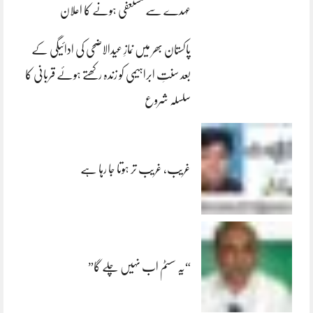
عہدے سے مستعفی ہونے کا اعلان
پاکستان بھر میں نمازِ عیدالاضحی کی ادائیگی کے
بعد سنتِ ابراہیمی کو زندہ رکھتے ہوئے قربانی کا
سلسلہ شروع
غریب، غریب تر ہوتا جا رہا ہے
“یہ سسٹم اب نہیں چلے گا”