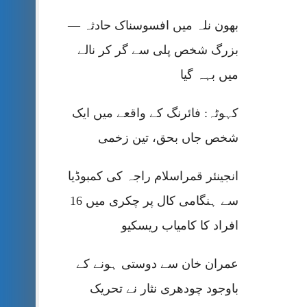
بھون نلہ میں افسوسناک حادثہ —
بزرگ شخص پلی سے گر کر نالے
میں بہہ گیا
کہوٹہ: فائرنگ کے واقعے میں ایک
شخص جاں بحق، تین زخمی
انجینئر قمراسلام راجہ کی کمبوڈیا
سے ہنگامی کال پر چکری میں 16
افراد کا کامیاب ریسکیو
عمران خان سے دوستی ہونے کے
باوجود چودھری نثار نے تحریک