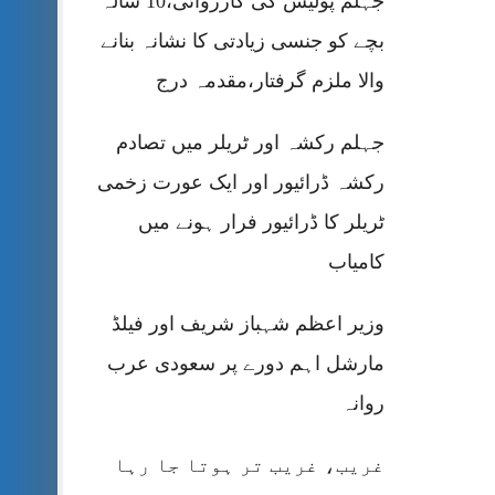
جہلم پولیس کی کارروائی،10 سالہ
بچے کو جنسی زیادتی کا نشانہ بنانے
والا ملزم گرفتار،مقدمہ درج
جہلم رکشہ اور ٹریلر میں تصادم
رکشہ ڈرائیور اور ایک عورت زخمی
ٹریلر کا ڈرائیور فرار ہونے میں
کامیاب
وزیر اعظم شہباز شریف اور فیلڈ
مارشل اہم دورے پر سعودی عرب
روانہ
غریب، غریب تر ہوتا جا رہا