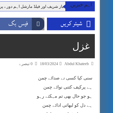
اہم خبریں
وزیر اعظم شہباز شریف اور فیلڈ مارشل اہم دورے پ
آئی ایم ایف مخصوص اوقات میں سستی بجلی کی اجازت 
شیئر کریں
فیس بک
قائداعظم نامی شہری کا شناختی کارڈ بلاک،عدالت کا
ڈپٹی کمشنر راولپنڈی کیپٹن(ر) ندیم ناصر کا دورہء کل
اسلام آباد میں غیرملکی وفود کی آمد کے موقع پر ڈیوٹی سے غائب پولیس اہلکاروں کی
غزل
مون سون بارشیں، لینڈ سلائیڈنگ اور کوٹلی ستیاں کے نظ
شہید گر وپ کیپٹنعاصم طارق مکمل فوجی اعزاز کے س
Abdul Khateeb
18/03/2024
0 تبصرے
سنی کیا کسی نے صدائے چمن
ہے پرکیف کتنی نوائے چمن
ہو جو حال بھی تم مہکتے رہو
ہے دل کو لبھاتی ادائے چمن