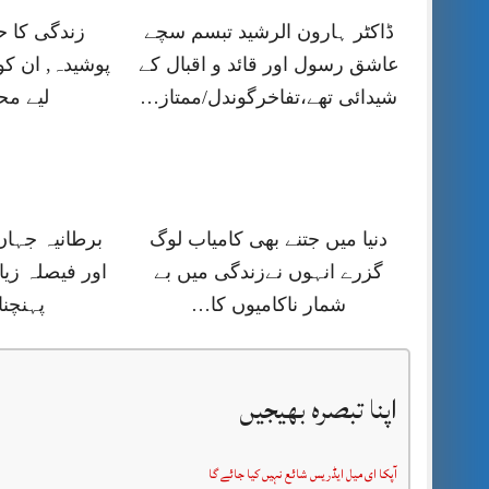
ڈاکٹر ہارون الرشید تبسم سچے
زندگی کا 
عاشق رسول اور قائد و اقبال کے
پوشیدہ, ان کو
شیدائی تھے،تفاخرگوندل/ممتاز…
لیے م
دنیا میں جتنے بھی کامیاب لوگ
برطانیہ جہا
گزرے انہوں نےزندگی میں بے
اور فیصلہ زیا
شمار ناکامیوں کا…
پہنچنا
اپنا تبصرہ بھیجیں
آپکا ای میل ایڈریس شائع نہیں کیا جائے گا