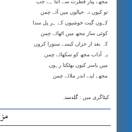
مجھے پیار فطرت سے اتنا ہے جب
تو کیوں نہ خیالوں میں آئے چمن
کہوں گیت خوشیوں کے ہر پل سدا
کوئی ساز مجھ میں اٹھائے چمن
کہ بعد از خزاں کیسے سنورا کروں
یہ آداب مجھ کو سکھائے چمن
میں یاسر کیوں بھٹکتا رہوں
مجھے اپنے اندر ملائے چمن
کیٹاگری میں :
گلدستہ
مزی