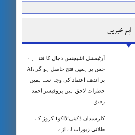
اہم خبریں
حرمت پر قربان
 کی پریس کانفرنس
آرٹیفشل انٹلیجنس دجال کا فتنہ ہے
جس پر ہمیں فتح حاصل ہو گی،AI
پر اندھے اعتماد کی وجہ سے ہمیں
خطرات لاحق ہیں پروفیسر احمد
رفیق
کلرسیداں ڈکیتی‘ڈاکو1 کروڑ کے
طلائی زیورات لے اڑے