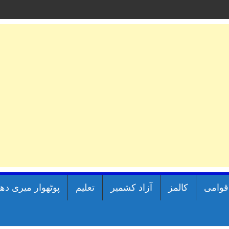
اقوامی
کالمز
آزاد کشمیر
تعلیم
پوٹھوار میری دھ