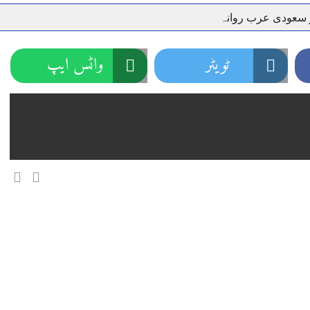
ر سعودی عرب روانہ
نہیں دے رہا، وفاقی وزیر توانائی اویس لغاری
جموں 6 تحریک شاد باد کا عبدالخطیب چودھری کی حمایت کا اعلان
ٹویٹر
واٹس ایپ
 شہری کو پیش ہونے کا حکم
چارسدہ کا بہادر سپوت وطن کی 
رسیداں
خلاف سخت ایکشن، 2 اے ایس آئی سمیت 12 اہلکاروں کو نوکری سے فارغ کردیا گیا۔
ر انداز متاثرین
اسسٹنٹ کمشنر کلرسیداں سیدہ زینب حسین
اتھ سپردِ خاک