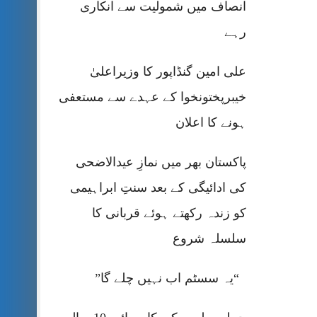
انصاف میں شمولیت سے انکاری
رہے
علی امین گنڈاپور کا وزیراعلیٰ
خیبرپختونخوا کے عہدے سے مستعفی
ہونے کا اعلان
پاکستان بھر میں نمازِ عیدالاضحی
کی ادائیگی کے بعد سنتِ ابراہیمی
کو زندہ رکھتے ہوئے قربانی کا
سلسلہ شروع
“یہ سسٹم اب نہیں چلے گا”