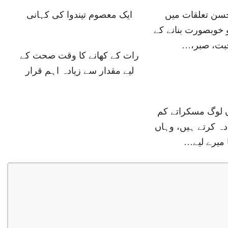
حسن تعلقات میں
ایک معصوم تیندوا کی کہانی
 خوبصورت بنانے کے
حبت، صبر،…
رات کے کھانے کا وقت صحت کے
لیے مقدار سے زیادہ اہم قرار
ں لوگ مسکراتے کم
دہ کرتے ہیں، وہاں
 میرے لیے…