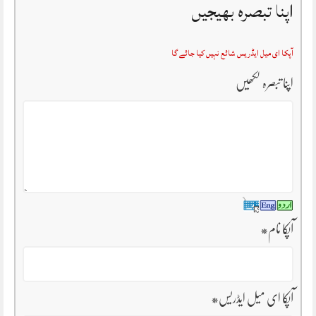
اپنا تبصرہ بھیجیں
آپکا ای میل ایڈریس شائع نہیں کیا جائے گا
اپنا تبصرہ لکھیں
آپکا نام
*
آپکا ای میل ایڈریس
*