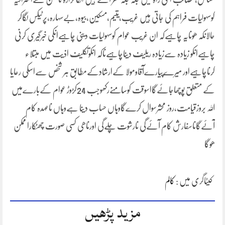
کوسہولیات فراہم کی جاتی ہیں غریب،یتیم،مسکین،بیوہ،بےسہارہ،پرٹیکس لگاکر
حالانکہ ھونایہ چاہیےکہ ان غریب عوام کوسہولیات دینی چاہیےانکی خبرگیری کرنی
چاہیےانکو زیادہ سےزیادہ ریلیف دیناچاہیےناکہ انکوتکلیف اذیت میں مبتلاء
کرناچاہیےاور میرےپیارےآقاومولا کےارشادکےمطابق ہر شخص سےاسکی رعایا
کے متعلق پوچھاجائےگااسوقت کوسامنےرکھوجب 24کڑوڑ عوام کےبارےمیں
اللہ بروزقیامت،روز محشرسوال کرےگاوہاں حساب دینا ہےوہاں ناعہدہ کام
آئےگاناسفارش کام آئےگی نارشوت چلےگی اورناھی کسی صورت چھٹکارا ممکن
ھوگا
کیٹاگری میں :
کالم
مزید پڑھیں