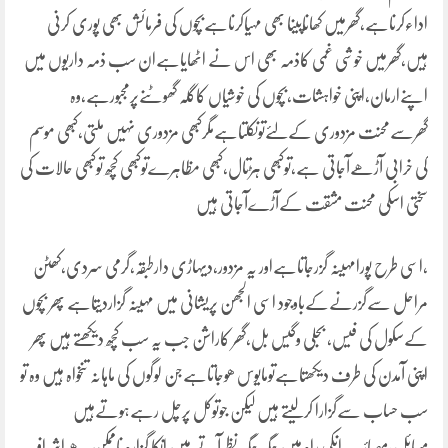
اداءکرناہے،گھرمیں کھاناپینا بھی مہیاکرناہےبچوں کی فرمائش بھی پوری کرنی
ہیں،گھرمیں خوشی غمی کاذمہ بھی اس نے اٹھایاہےان سب ذمہ داریوں میں
اپنےارمان,اپنی خواہشات،بچوں کی خوشیاں کاگلہ گھوٹنےپرمجبورہے،وہ
گھرسےمحنت مزدوری کےلئےتونکلتاہےمگرکبھی مزدوری نہیں ملتی،کبھی موسم
کی خرابی آڑھےآجاتی ہے،توکبھی ہڑتال،کبھی مظاہرےتوکبھی کچھ توکبھی حالات کی
سختی اسکی محنت مشقت کےآڑےآجاتی ہیں
،اسی طرح پورامہینہ گزرجاتاہےاور یہ مزدور،دیہاڑی دارطبقہ،گرمی سردی،کھٹن
مراحل سےگزرنےکےباوجود اسی الجھن پریشانی میں مہینہ گزاردیتاہے پھر بچوں
کےسکول کی فیس، بجلی وگیس بل،گھر کاراشن جب یہ سب کچھ دیکھتے ہیں پھر
اپنی آمدن کی طرف دیکھتاہےتومایوس ھوجاتاہےجن لوگوں کی ماہانہ تنخواہ ہیں وہ تو
سب حساب سےگزارا کرلیتے ہیں لیکن جوتوکل پرچل رہےہوتےہیں
مسائل،مصائب انکی راہ میں جگہ جگہ نظر آتے ہیں انکا گزارہ ناممکن ھےاشرافیہ