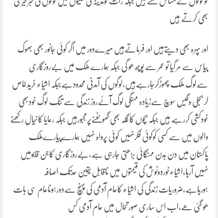
کو لوگوں کےمسائل سنتے ہیں جبکہ رات کومدینہ کی گلیوں میں لوگوں کی خبر گیری
بھی کرتے ہیں
اور پہرہ بھی دیتےہیں اور فرماتےہیں میرےدور میں اگر کوئی جانور بھی بھوک
پیاس سے مر گیا تو عمر سے پوچھ ھو گی جبکہ ہمارے ملک میں بےروزگاری
سےلوگ ملک چھوڑکرجارہےہیں،لوگوں کی آمدنی محدودہےجبکہ اشیاء خریدخاص
کر بجلی وگیس سوچ سےزیادہ مہنگی لوگ آئےروز زندگی سے تنگ لوگ خودبھی
خودکشی کررہے ہیں جبکہ بچوں کاگلہ بھی گھونٹنےپرمجبورہیں جبکہ رعایا کاخیال رکھنے
والوں میں سے کسی کوکوئی فکرنہیں کوئی پرواہ نہیں ہمارےپیارےملک
پاکستان میں دن بدن مہنگائی بڑھتی جارہی ہے،بےروزگاری کاجن قابومیں
نہیں آرہا،اشیاءخوردونوش کی قیمتوں میں ناقابل یقین حدتک اصافہ
ہورہاہے،ضروریات زندگی کی اشیاء کاعام آدمی کی پہنچ سےدورہوناعام سی بات
ھو گئی ھے،اب اس ساری صورتحال میں عام آدمی کس