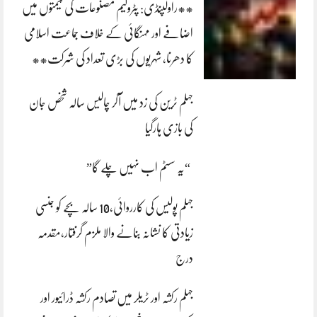
**راولپنڈی: پٹرولیم مصنوعات کی قیمتوں میں
اضافے اور مہنگائی کے خلاف جماعت اسلامی
کا دھرنا، شہریوں کی بڑی تعداد کی شرکت**
جہلم ٹرین کی زد میں آکر چالیس سالہ شخص جان
کی بازی ہارگیا
“یہ سسٹم اب نہیں چلے گا”
جہلم پولیس کی کارروائی،10 سالہ بچے کو جنسی
زیادتی کا نشانہ بنانے والا ملزم گرفتار،مقدمہ
درج
جہلم رکشہ اور ٹریلر میں تصادم رکشہ ڈرائیور اور