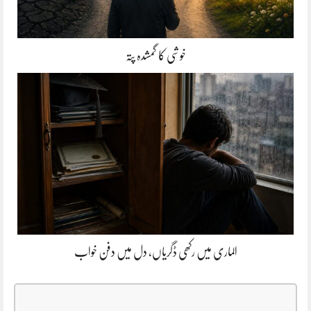
خوشی کا گمشدہ پتہ
الماری میں رکھی ڈگریاں، دل میں دفن خواب