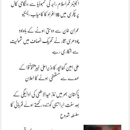
انجینئر قمراسلام راجہ کی کمبوڈیا سے ہنگامی کال
پر چکری میں 16 افراد کا کامیاب ریسکیو
عمران خان سے دوستی ہونے کے باوجود
چودھری نثار نے تحریک انصاف میں شمولیت
سے انکاری رہے
علی امین گنڈاپور کا وزیراعلیٰ خیبرپختونخوا کے
عہدے سے مستعفی ہونے کا اعلان
پاکستان بھر میں نمازِ عیدالاضحی کی ادائیگی کے
بعد سنتِ ابراہیمی کو زندہ رکھتے ہوئے قربانی کا
سلسلہ شروع