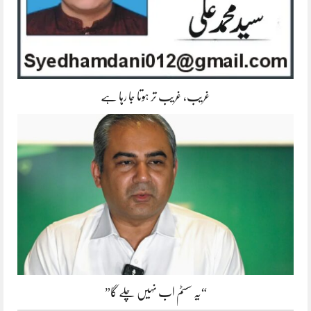
غریب، غریب تر ہوتا جا رہا ہے
“یہ سسٹم اب نہیں چلے گا”