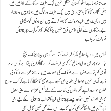
قدرمتاثرہوتاہےاسکوسمجھناکچھ مشکل نہیں ایک طرف سرکار کے ملازمین ہیں
جنکی تنخواہ وقتاًفوقتاًبڑھتی رہتی ہیں،ایک طرف وہ لوگ ہیں جوتاجرہیں دوکاندار
ہیں مارکیٹ میں خریدوفروخت کاکام کرتے ہیں ان دونوں کومہنگائی
بےروزگاری سےکوئی خاص فرق نہیں پڑتا کیونکہ تاجراگرایک چیز 170کی
فروخت کررہاہے
تواس میں وہ اپنامنافع رکھ کرفروخت کرتاہےاگریہی چیز210تک پہنچ
جائےتوپھربھی وہ اپنامنافع رکھ کرہی فروخت کرےگااگرفرق پڑتاہےتواس عام
آدمی کو پڑتاہےجوخریدارہےجوگاہک کی صورت میں سامنے کھڑاہےجسکاکوئی
ذریعہ آمدن نہیں جومعاشی طور پربھی کمزور ہےجوصبح کاانتظارکرتاہےکہ کب سورج
طلوع ھواوروہ اپنے گھر والوں کی کفالت کےلئےنکل کھڑاھو اسےاپنی منزل
کابھی اندازہ نہیں ہوتاوہ پہلےچیز170کی خریدتاتھااب 210کی،اسکےبچےبھی
زیرتعلیم ہیں،اسکاگھربھی کرایہ کاہے،اس نےبجلی گیس کابل بھی