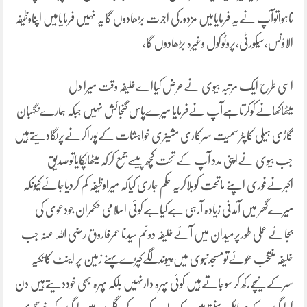
ناہواتوآپ نےیہ فرمایامیں مزدورکی اجرت بڑھادوں گایہ نہیں فرمایامیں اپناوظیفہ
الاؤنس،سیکورٹی،پروٹوکول وغیرہ بڑھادوں گا،
اسی طرح ایک مرتبہ بیوی نےعرض کیااےخلیفہ وقت میرا دل
میٹھاکھانےکوکرتاہےآپ نےفرمایا میرےپاس گنجائش نہیں جبکہ ہمارےنگہبان
گاڑی ہیلی کاپٹر سمیت سرکاری مشینری خواہشات کےپوراکرنےپرلگادیتےہیں
جب بیوی نےاپنی مدد آپ کے تحت کچھ پیسےجمع کرکہ میٹھاپکایاتوصدیق
اکبرنےفوری اپنے ماتحت کوبلاکریہ حکم جاری کیاکہ میراوظیفہ کم کردیاجائےکیونکہ
میرےگھر میں آمدنی زیادہ آرہی ہےکیاہےکوئی اسلامی حکمران جودعوی کی
بجائے عملی طورپرمیدان میں آئےخلیفہ دوئم سیدنا عمرفاروق رضی اللہ عنہ جب
خلیفہ منتخب ھوئےتومسجدنبوی میں پیوندلگےکپڑےپہنے زمین پر اینٹ کاتکیہ
سرکےنیچےرکھ کر سوجاتےہیں کوئی پہرہ دارنہیں بلکہ پہرہ بھی خوددیتےہیں دن