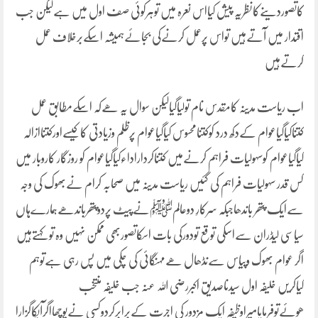
کاتصوردینےکانظریہ پیش کیااس نعرہ میں توہرکوئی صف اول میں ہےلیکن جب
اقتدار میں آتےہیں تواس پرعمل کرنےکی بجائےہمیشہ اسکےبرخلاف عمل
کرتےہیں
اب ریاست مدینہ کامقدس نام تولیاگیالیکن سوال یہ ھےکہ اسکےمطابق عمل
کتناکیاگیاعوام کےدکھ درد کوکتنامحسوس کیاگیاعوام پرظلم وزیادتی کاکیسےاورکتناازالہ
کیاگیاعوام کوسہولیات فراہم کرنےمیں کتناکرداراداءکیاگیاعوام کو روزگار کاروبار میں
کس قدر سہولیات فراہم کی گئیں ریاست مدینہ میں صحابہ کرام نےبھوک کی وجہ
سےایک پتھر باندھاجبکہ سرکارِ دوعالمﷺنےپیٹ پردوپتھرباندھےہمارےہاں
سیاسی لیڈران سےاسکی توقع تودورکی بات اسکاتصوربھی ممکن نہیں وہ تو کہتےہیں
اگر عوام بھوک وپیاس سےنڈھال ھےمہنگائی کی چکی میں پس رہی ہےتوہم
کیاکریں خلیفہ اول سیدناصدیق اکبررضی اللہ عنہ جب خلیفہ منتخب
ھوئےتوفرمایامیراوظیفہ ایک مزدور کی اجرت کےبرابرکردوکسی نےپوچھااگرآپکاگزارا