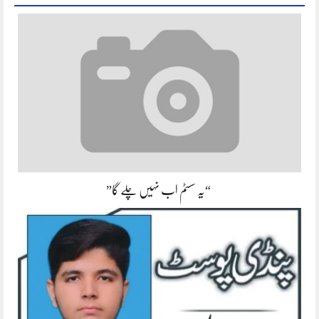
“یہ سسٹم اب نہیں چلے گا”