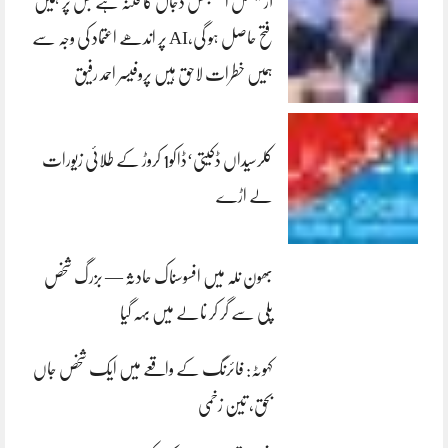
آرٹیفشل انٹلیجنس دجال کا فتنہ ہے جس پر ہمیں
فتح حاصل ہو گی،AI پر اندھے اعتماد کی وجہ سے
ہمیں خطرات لاحق ہیں پروفیسر احمد رفیق
کلرسیداں ڈکیتی‘ڈاکو1 کروڑ کے طلائی زیورات
لے اڑے
بھون نلہ میں افسوسناک حادثہ — بزرگ شخص
پلی سے گر کر نالے میں بہہ گیا
کہوٹہ: فائرنگ کے واقعے میں ایک شخص جاں
بحق، تین زخمی