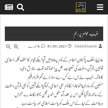
Skip
to
content
غریب عوام پر رحم
01/09/2023
Abdul Khateeb
0 تبصرے
ہماراپیاراملک پاکستان اسلام کےنام پروجودمیں آیااسکےقیام کا مقصدکلمہ،اسلامی
قوانین،قرآن وسنت کی تعلیمات عمل پیرا ھوناتھارشوت سفارش وغیرہ
کاخاتمہ,غریب بےبس،بےکس،بےسہارا،بےگھرافراد،یتیم
مسکین،کوسہارادیناتھاپھراسکانام بھی اسلامی رکھاگیااسکےآئین کوبھی قرآن وسنت
کےساتھ جوڑاگیالیکن اس پر عملدرآمدمکمل طورپرممکن ناھوسکاہمارےحکمراں
ہرجماعت کےلیڈرنےاس ملک کوریاست اسلامی اور ریاست مدینہ