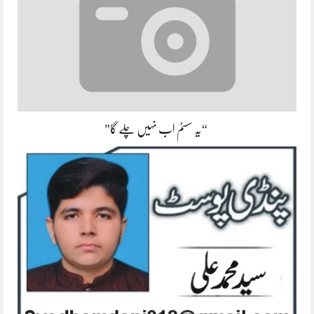
“یہ سسٹم اب نہیں چلے گا”