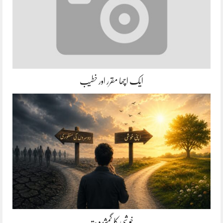
ایک اچھا مقرر اور خطیب
خوشی کا گمشدہ پتہ