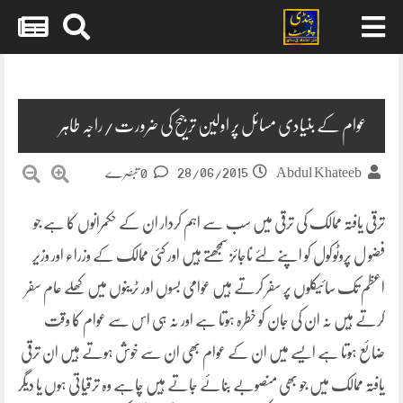
Skip
to
content
عوام کے بنیادی مسائل پر اولین ترجیح کی ضرورت/راجہ طاہر
28/06/2015
Abdul Khateeb
0 تبصرے
ترقی یافتہ ممالک کی ترقی میں سب سے اہم کردار ان کے حکمرانوں کا ہے جو
فضو ل پروٹوکول کو اپنے لئے ناجائز سمجھتے ہیں اور کئی ممالک کے وزراء اور وزیر
اعظم تک سائیکلوں پر سفر کرتے ہیں عوامی بسوں اور ٹرینوں میں کھلے عام سفر
کرتے ہیں نہ ان کی جان کو خطرہ ہوتا ہے اور نہ ہی اس سے عوام کا وقت
ضائع ہوتا ہے ایسے میں ان کے عوام بھی ان سے خوش ہوتے ہیں
ان ترقی
یافتہ ممالک میں جو بھی منصوبے بنائے جاتے ہیں چاہے وہ ترقیاتی ہوں یا دیگر