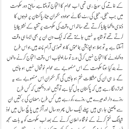
کے خاتمے کی سوچ رہی تھی ا ب عوام کا احتجاج تو بنتاہے سابق دور حکومت
میں جب بجلی، بجلی کی رٹ لگائے موجودہ حکمران مینار پاکستان پر غریبوں کا
ڈنڈی پنکھا چلایا کرتے تھے ساتھ اس وقت کی حکومت پر تنقید کے نشتر چلایا
کرتے تھے تو شاید یہ نہیں جانتے تھے کہ ایک دن ان پر بھی ایسا ہی وقت
آسکتا ہے یہ تو بھلا ہو اپوزیشن جماعتوں کا جو تھوڑی آرام پسند ہیں جو اس طرح
دیکھاوئے کا احتجاج نہیں کرتی ورنہ تو سارا پنجاب اس وقت احتجاج کرنے والوں
نے بند کیا ہوتا حکومت کے اس منصوبے سے عوام خوشحال نہیں ہو جائیں
گے نہ ہی ان کی مشکلات ختم ہو جائیں گی اگر حکمران اس منصوبے سے یہ
اندازہ لگا رہے ہیں کہ پاکستان بدل گیا ہے تو آئیں اور دیکھیں کہ کس طرح
روزے دار اندھیرے میں روزے رکھ رہے ہیں کس طرح رمضان کی برکتیں ان
سے چھینی جا رہی ہیں پہلے ایک سال پھر دو سال اور آخر میں پانچ سال میں لوڈ
شیڈنگ ختم کرنے کے خوشنماء اعلان کرنے کے بعد اب حکومت کو یہ بات سمجھ