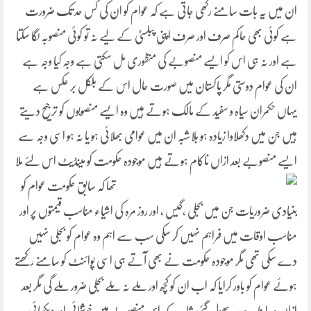
ان میں یہ بات سامنے رکھی جاتی ہے کہ عوام کو ان کی کس حد تک ضرورت
ہے کوئی بھی حاکم صرف اور صرف اپنی پبلسٹی کے لیے نہ تو کوئی منصوبہ لگا سکتا
ہے اور نہ ہی اس کو ایسے منصوبے کی منظوری مل سکتی ہے وجہ کیا وجہ ہے
ان کی عوام دوستی مگر پاکستان میں صورت حال اس کے بلکل بر عکس ہے
یہاں حکمران سیاہ و سفید کے مالک ہوتے ہیں وہ ایسے منصوبوں کو ترجیح دیتے
ہیں جن میں دکھلاوا زیادہ ہو بلاشبہ ان میں عوامی بھلائی ہو یا نہ ہو اسی وجہ سے
ایسے منصوبے بعد ازاں ناکام ہوتے ہیں موجودہ حکومت کو مینڈیٹ اس لئے ملا
تھا کہ سابق حکومت عوام کو
بنیادی ضروریات جن میں بجلی ،گیس ، اور روز مرہ کی اشیاء مناسب قیمتوں پر اور
مناسب اوقات میں فراہم نہیں کر سکی سب سے اہم وہ عوام کو بجلی نہیں
دے سکی تھی مگر موجودہ حکومت نے بھی آتے ہی اسی پوائنٹ کو سامنے رکھتے
ہوئے عوام کو باور کرایا کہ اب ان کو کچھ اور ملے نہ ملے بجلی ضرور ملے گی مگر بعد