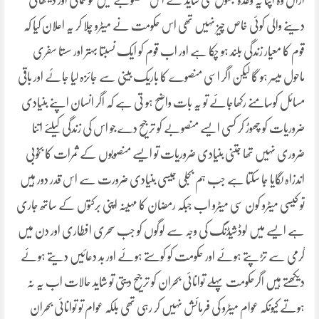
ازاں وہ اپنا یہ وعدہ بھول گئی شاید کے اس منصوبے میں خوشنمائی اور دیکھائی
دینے والی کوئی خاص چیز نہیں تھی اس حکومت نے میٹرو چلا کر یہ اعلان کیا کہ
قوم کا معیار زندگی بلند ہو چکا ہے اور اب قوم کو ایک نسبتا بہتر اور سستا سفری
ماحول میسر ہو گا لیکن اگر اسی منصوے کا باریک بینی سے جائزہ لیا جائے اور باقی
مسائل کوسامنے رکھاجائے تو یہ بات واضح ہو تی ہے کہ اگر انسان اپنے بنیادی
ضروریات کو چھوڑ کر کسی ایسے منصوبے کو ترجیح دے جو اس کی زندگی کیلئے اتنا
ضروری نہیں تھا جتنی بنیادی ضروریات تو ایسے منصوبوں کے ثمرات کا بخوبی
اندزاہ لگایا جا سکتا ہے جب ہم بجلی جیسی بنیادی ضرورت سے اس قدر دور ہیں
تو کیسی میٹرو کون سی میٹرو اب جبکہ رمضان کا مہینہ اپنی برکتوں کے ساتھ جاری
ہے ایسے میں لوڈشیڈنگ کی وجہ سے لوگوں کو جب سحری افطاری اور دن میں
گرمی سے تڑپتے ہوئے اور حکومت کو کوستے ہوئے اور بد دعائیں دیتے ہوئے
دیکھتے ہیں اگرحکومت پہلے توانائی بحران کو ترجیح دیتی تو شاید حالات اب یہ نہ
ہوتے کیونکہ عوام میٹرو کی فرمائش نہیں کر رہی تھی بلکہ عوام تو توانائی بحران