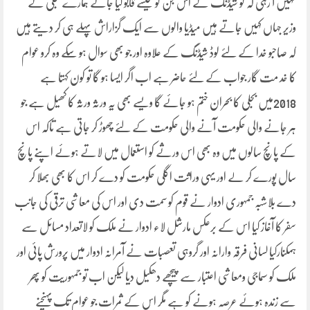
نہیں آ رہی کہ لو شیڈنگ کے اس جن کو کیسے قابو کیا جائے ہمارے بجلی کے
وزیر جہاں کہیں جاتے ہیں میڈیا والوں سے ایک گزاراش پہلے ہی کر دیتے ہیں
کہ صاحبو خدا کے لئے لوڈ شیڈنگ کے علاوہ اور جو بھی سوال ہو سکے وہ کرو عوام
کا خد مت گار جواب کے لئے حاضر ہے اب اگر ایسا ہو گا تو کون کہتا ہے
2018میں بجلی کا بحران ختم ہو جائے گا ویسے بھی یہ ورثہ ورثہ کا کھیل ہے جو
ہر جانے والی حکومت آنے والی حکومت کے لئے چھوڑ کر جاتی ہے تاکہ اس
کے پانچ سالوں میں وہ بھی اس ورثے کو استعمال میں لاتے ہوئے اپنے پانچ
سال پورے کر لے اور یہی وراثت اگلی حکومت کو دے کر اس کا بھی بھلا کر
دے بلاشبہ جمہوری ادوار نے قوم کو سمت دی اور اس کی معاشی ترقی کی جانب
سفر کا آغاز کیا اس کے برعکس مارشل لاء ادوار نے ملک کو لاتعداد مسائل سے
ہمکنارکیا لسانی فرقہ وارانہ اور گروہی تعصبات نے آمرانہ ادوار میں پرورش پائی اور
ملک کو سماجی ومعاشی اعتبار سے پیچھے دھکیل دیا لیکن اب تو جمہوریت کو پھر
سے زندہ ہوئے عرصہ ہونے کو ہے مگر اس کے ثمرات جو عوام تک پہنچنے