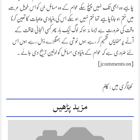
چاہیے وہ ابھی تک نہیں پہنچ سکے عوام کے وہ مسائل جن کو اس طویل عرصے
میں ختم ہو جاناچاہیے تھا ختم نہیں ہو سکے اس کی بنیادی وجوہات کا تعین کرنا
وقت کی ضرورت ہے ایسا نہ ہو کہ لوگ ایک بار پھر کسی انجانی طاقت کے
آنے پر مٹھایاں تقسیم کر رہے ہوں خوشی کے بھنگڑے ڈال رہے ہوں اس
لئے ضروری ہے کہ عوام کے بنیادی مسائل کو اولین ترجیح دی جائے ۔
{jcomments on}
کیٹاگری میں :
کالم
مزید پڑھیں