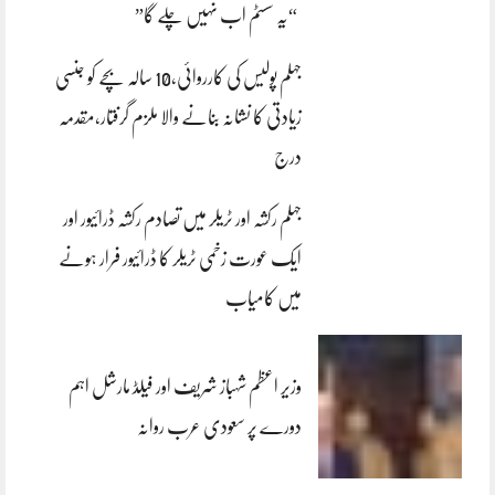
“یہ سسٹم اب نہیں چلے گا”
جہلم پولیس کی کارروائی،10 سالہ بچے کو جنسی
زیادتی کا نشانہ بنانے والا ملزم گرفتار،مقدمہ
درج
جہلم رکشہ اور ٹریلر میں تصادم رکشہ ڈرائیور اور
ایک عورت زخمی ٹریلر کا ڈرائیور فرار ہونے
میں کامیاب
وزیر اعظم شہباز شریف اور فیلڈ مارشل اہم
دورے پر سعودی عرب روانہ