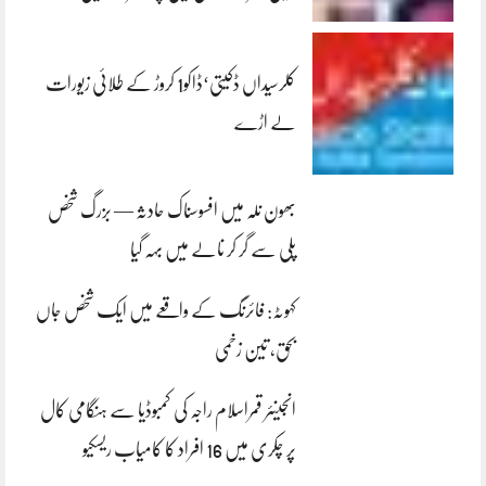
کلرسیداں ڈکیتی‘ڈاکو1 کروڑ کے طلائی زیورات
لے اڑے
بھون نلہ میں افسوسناک حادثہ — بزرگ شخص
پلی سے گر کر نالے میں بہہ گیا
کہوٹہ: فائرنگ کے واقعے میں ایک شخص جاں
بحق، تین زخمی
انجینئر قمراسلام راجہ کی کمبوڈیا سے ہنگامی کال
پر چکری میں 16 افراد کا کامیاب ریسکیو