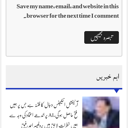
Save my name, email, and website in this
browser for the next time I comment.
اہم خبریں
آرٹیفشل انٹلیجنس دجال کا فتنہ ہے جس پر ہمیں
فتح حاصل ہو گی،AI پر اندھے اعتماد کی وجہ سے
ہمیں خطرات لاحق ہیں پروفیسر احمد رفیق