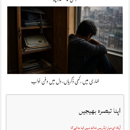
الماری میں رکھی ڈگریاں، دل میں دفن خواب
اپنا تبصرہ بھیجیں
آپکا ای میل ایڈریس شائع نہیں کیا جائے گا