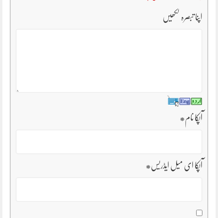
اپنا تبصرہ لکھیں
آپکا نام
*
آپکا ای میل ایڈریس
*