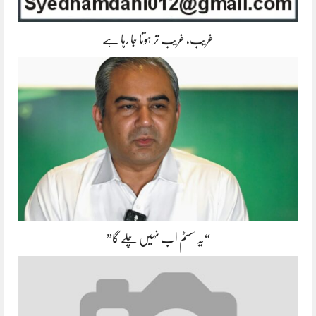
غریب، غریب تر ہوتا جا رہا ہے
“یہ سسٹم اب نہیں چلے گا”