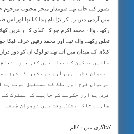
تصور کیے جاتے تھے صوبیدار میجر محبوب مرحوم جو 
میں آرمی میں رہ کر بڑا نام پیدا کیا تھا اور اس 
رکھنے والے محمد اکرم جو کہ کبڈی کہ بہترین کھل
تعلق رکھنے والے تھے اور محمد رفیق عرف فیکا جو
سائیں مسکین کے میلہ میں کئی بار انعام ح
نوجوان نظر نہیں آرہے ہے کیونکہ شوق بھی
نوجوان قوم اور ملک کے مستقبل ہوتے ہے ا
فرض ہے اور حکومت کو چاہیے کہ میٹرک کے 
چاہیے تاکہ مشکل وقت میں نوجوان طبقہ اپنے ملک 
کیٹاگری میں :
کالم