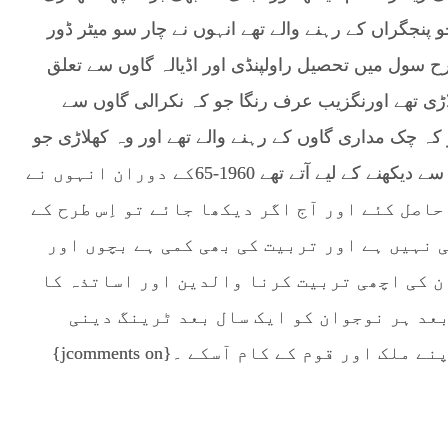
پنجگراں کے رہنے والے تھے انہوں نے چار سو میٹر ڈور
طرح سول میں تحصیل راولپنڈی اور اڈیالہ گاوں سے تعلق
اڑی تھے اورنگزیب عرف رنگا جو کہ نکرالی گاوں سے
 کہ چک مداری گاوں کے رہنے والے تھے اور وہ کھلاڑی جو
کبڈی کے میدان میں آتے تھے تو لوگ ان کو دور دراز سے دیکھنے کے لیے آتے تھے 1960-65کے دوران انہوں نے
اصل کئے اور آج اگر دیکھا جائے تو اِس طرح کے
 نہیں ہے اور تربیت کی بھی کمی ہے بچوں اور
ن کی اچھی تربیت کرنا والدین اور اساتذہ کا
بعد ہر نوجوان کو ایک سال بعد ٹرینگ دینی
اور قوم کے کام آسکے ۔{jcomments on}