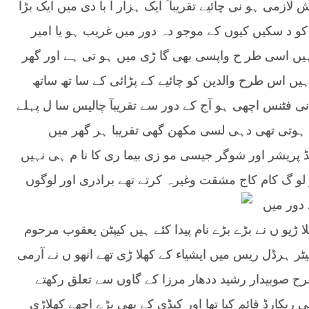
زش
لازمی ہو نی چائیے تقریبآ ؑ ایک ہزار آ با دی میں ایک بڑا
 کو د سکیں کیوں کے موجو دہ دور میں غریب ہو یا امیر
ں اسی طر ح واپسی بھی گا ڑی میں ہو تی ہے اور گھر
 ہیں اس طرح والدین کو چائیے کے پڑائی کے سا تھ ساتھ
انی فٹنس اچھی ہو آج کے دور سے تقریبآ چالیس سا ل پہلے
ہوتی تھی دہی لسی مکھن گھی تقریبا ہر گھر میں
ڈ پریشر اور شوگر جیسی مو زی بیما ری کا نا م ہی نہیں
لو گ کام کاج مشقت وغیرہ کرتے تھے برادری اور لوگوں
دور میں
ڑیو ں نے بڑے بڑے نام پیدا کئے ہیں کیپٹن یعقوب مرحوم
ٹر ہرڈل ریس میں ایشیاء کے کھلا ڑی تھے انھو ں نے آرمی
رح صوبیدار رشید ددھار مرزا کے گاوں سے تعلق رکھتے
 ریکارڈ قائم کیا تھا اور کبڈی کے بھی بڑے اچھے کھلاڑی