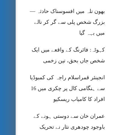
بھون نلہ میں افسوسناک حادثہ —
بزرگ شخص پلی سے گر کر نالے
میں بہہ گیا
کہوٹہ: فائرنگ کے واقعے میں ایک
شخص جاں بحق، تین زخمی
انجینئر قمراسلام راجہ کی کمبوڈیا
سے ہنگامی کال پر چکری میں 16
افراد کا کامیاب ریسکیو
عمران خان سے دوستی ہونے کے
باوجود چودھری نثار نے تحریک