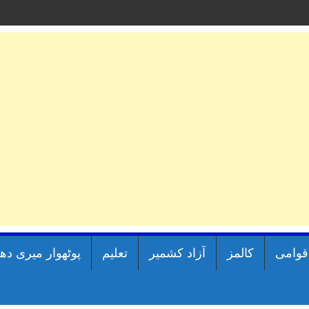
اقوامی
کالمز
آزاد کشمیر
تعلیم
پوٹھوار میری دھ