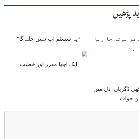
د پڑھیں
تر ہوتا جا رہا
“یہ سسٹم اب نہیں چلے گا”
ہے
ایک اچھا مقرر اور خطیب
ھی ڈگریاں، دل میں
ن خواب