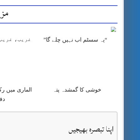
مزی
غریب، غریب 
“یہ سسٹم اب نہیں چلے گا”
خوشی کا گمشدہ پتہ
الماری میں رک
دف
اپنا تبصرہ بھیجیں