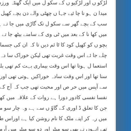
لڑکو ں اور لڑکیو ں کے سکو ل میں ایک گھنٹہ ور
میدا ن ہو نا چا ئیے جہا ں چھٹی والے دن بچے کھیل
سب کے بچے گھر سے سکو ل تک گاڑی میں جا تے ہی
میں کھا نا کے بعد میں ٹی وی کے سامنے بیٹھ جا تے
بچو ں کو کھیل کود کا ٹا ئم دیں تا کہ ان کی جسم
چلے جا ئے اس وقت غربت تھی لیکن خوراک سا دہ 
استعما ل ہوتا تھا اس وقت بیماری بہت کم تھی بل
سنا تھا اور اس وقت سادہ خوراکیں ہوتی تھی اور 
سے آپس میں حر ص
اور محبت تھی جب کہ آج کے 
نفسا نفسی کادور دورا ہے روات کے علاقہ میں کھلا 
جن کا تعلق ڈ اوری کے گاوٗ ں سے ہے وہ چار سو می
میں رہ کر اپنے ملک کا نام روشن کیا ہے اوراس ط
تھے انہوں نے بھی سو میٹر اور دو سو میٹر میں آرمی