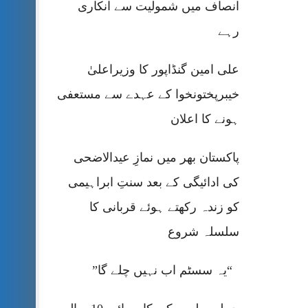
انصاف میں شمولیت سے انکاری
رہے
علی امین گنڈاپور کا وزیراعلیٰ
خیبرپختونخوا کے عہدے سے مستعفی
ہونے کا اعلان
پاکستان بھر میں نمازِ عیدالاضحی
کی ادائیگی کے بعد سنتِ ابراہیمی
کو زندہ رکھتے ہوئے قربانی کا
سلسلہ شروع
“یہ سسٹم اب نہیں چلے گا”