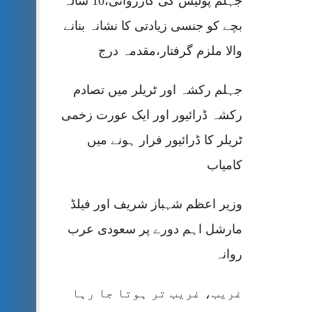
جہلم پولیس کی کارروائی،10 سالہ
بچے کو جنسی زیادتی کا نشانہ بنانے
والا ملزم گرفتار،مقدمہ درج
جہلم رکشہ اور ٹریلر میں تصادم
رکشہ ڈرائیور اور ایک عورت زخمی
ٹریلر کا ڈرائیور فرار ہونے میں
کامیاب
وزیر اعظم شہباز شریف اور فیلڈ
مارشل اہم دورے پر سعودی عرب
روانہ
غریب، غریب تر ہوتا جا رہا