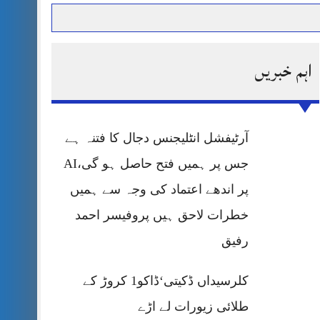
اہم خبریں
حرمت پر قربان
 کی پریس کانفرنس
آرٹیفشل انٹلیجنس دجال کا فتنہ ہے
جس پر ہمیں فتح حاصل ہو گی،AI
پر اندھے اعتماد کی وجہ سے ہمیں
خطرات لاحق ہیں پروفیسر احمد
رفیق
کلرسیداں ڈکیتی‘ڈاکو1 کروڑ کے
طلائی زیورات لے اڑے