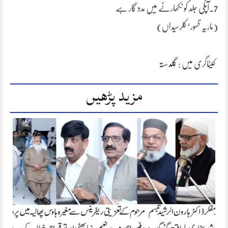
7۔آپکی جلد کو نکھارنے میں مدد گار ہے
(ماریہ ظہور‘کلرسیداں)
کیٹاگری میں :
گلدستہ
مزید پڑھیں