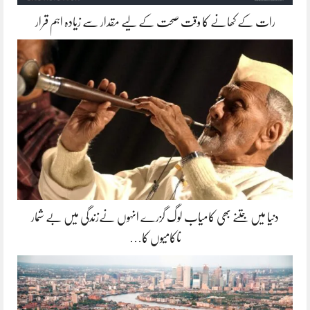
رات کے کھانے کا وقت صحت کے لیے مقدار سے زیادہ اہم قرار
دنیا میں جتنے بھی کامیاب لوگ گزرے انہوں نےزندگی میں بے شمار
ناکامیوں کا…