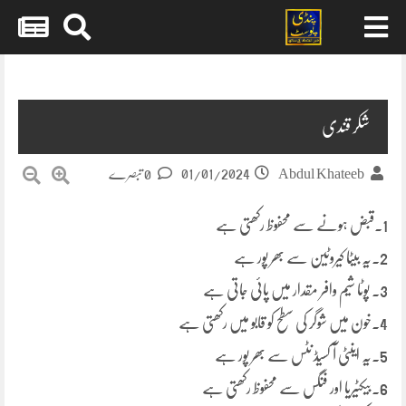
Skip
to
content
شکر قندی
01/01/2024
Abdul Khateeb
0 تبصرے
1۔قبض ہونے سے محفوظ رکھتی ہے
2۔یہ بیٹا کیروٹین سے بھر پور ہے
3۔ پوٹا شیم وافر مقدار میں پائی جاتی ہے
4۔خون میں شوگر کی سطح کو قابو میں رکھتی ہے
5۔یہ اینٹی آ کسیڈ نٹس سے بھر پور ہے
6۔بیکٹیریا اور فنگس سے محفوظ رکھتی ہے