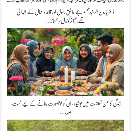
ڈاکٹر ہارون الرشید تبسم سچے عاشق رسول اور قائد و اقبال کے شیدائی
تھے،تفاخرگوندل/ممتاز…
زندگی کا حسن تعلقات میں پوشیدہ, ان کو خوبصورت بنانے کے لیے محبت،
صبر،…