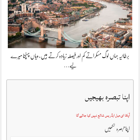
برطانیہ جہاں لوگ مسکراتے کم اور فیصلہ زیادہ کرتے ہیں، وہاں پہنچنا میرے
لیے…
اپنا تبصرہ بھیجیں
آپکا ای میل ایڈریس شائع نہیں کیا جائے گا
اپنا تبصرہ لکھیں