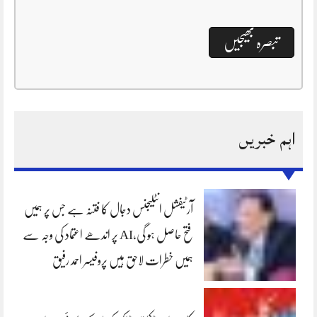
اہم خبریں
آرٹیفشل انٹلیجنس دجال کا فتنہ ہے جس پر ہمیں
فتح حاصل ہو گی،AI پر اندھے اعتماد کی وجہ سے
ہمیں خطرات لاحق ہیں پروفیسر احمد رفیق