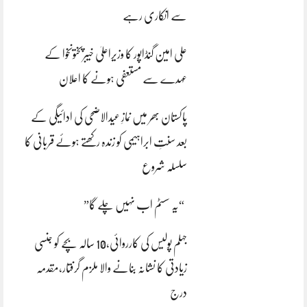
سے انکاری رہے
علی امین گنڈاپور کا وزیراعلیٰ خیبرپختونخوا کے
عہدے سے مستعفی ہونے کا اعلان
پاکستان بھر میں نمازِ عیدالاضحی کی ادائیگی کے
بعد سنتِ ابراہیمی کو زندہ رکھتے ہوئے قربانی کا
سلسلہ شروع
“یہ سسٹم اب نہیں چلے گا”
جہلم پولیس کی کارروائی،10 سالہ بچے کو جنسی
زیادتی کا نشانہ بنانے والا ملزم گرفتار،مقدمہ
درج