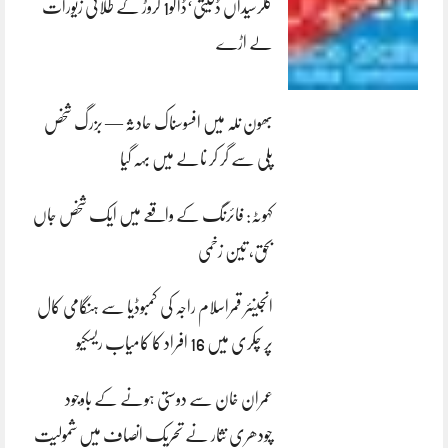
کلرسیداں ڈکیتی‘ڈاکو1 کروڑ کے طلائی زیورات
لے اڑے
بھون نلہ میں افسوسناک حادثہ — بزرگ شخص
پلی سے گر کر نالے میں بہہ گیا
کہوٹہ: فائرنگ کے واقعے میں ایک شخص جاں
بحق، تین زخمی
انجینئر قمراسلام راجہ کی کمبوڈیا سے ہنگامی کال
پر چکری میں 16 افراد کا کامیاب ریسکیو
عمران خان سے دوستی ہونے کے باوجود
چودھری نثار نے تحریک انصاف میں شمولیت