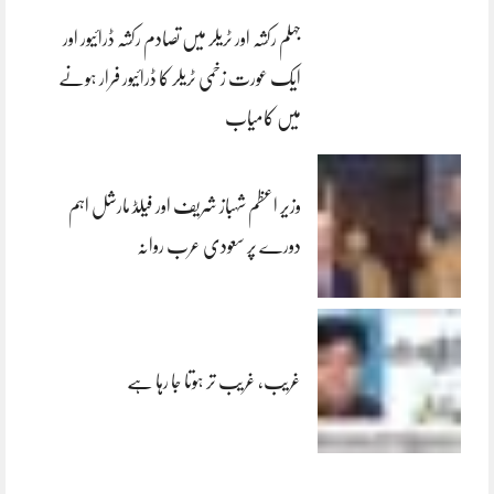
جہلم رکشہ اور ٹریلر میں تصادم رکشہ ڈرائیور اور
ایک عورت زخمی ٹریلر کا ڈرائیور فرار ہونے
میں کامیاب
وزیر اعظم شہباز شریف اور فیلڈ مارشل اہم
دورے پر سعودی عرب روانہ
غریب، غریب تر ہوتا جا رہا ہے