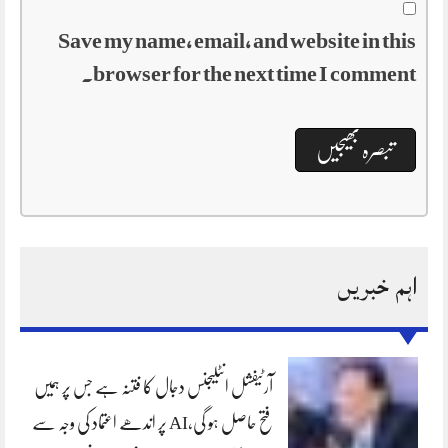
Save my name, email, and website in this
browser for the next time I comment.
اہم خبریں
آرٹیفشل انٹلیجنس دجال کا فتنہ ہے جس پر ہمیں
فتح حاصل ہو گی،AI پر اندھے اعتماد کی وجہ سے