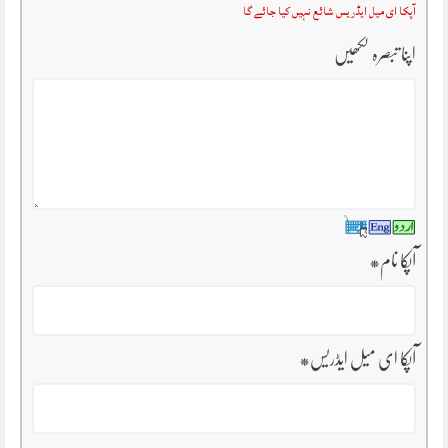
آپکا ای میل ایڈریس شائع نہیں کیا جائے گا
اپنا تبصرہ لکھیں
آپکا نام
*
آپکا ای میل ایڈریس
*