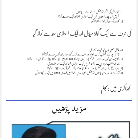
شہزاد افق کی تنظیم انٹرنیشنل رائے ٹرز فورم پاکستان نے
اکیڈمی ادبیات راولپنڈی میں ایک اعزازی شیلڈ اور ایک سند سے نوازا
کارِخیر پاکستان گوجرانوالہ آرگنا?زیشن
کی طرف سے ایک گولڈ میڈل اور ایک اعزازی سند سے نوازا گیا
عاشق حسین خان ایڈوکیٹ میموریل
حاصل پور کے الکتاب کتاب ایوارڈ کی طرف سے ایک گولڈ میڈل اور ایک سند سے نوازا گیا
ڈاکٹر چوہدری تنویر سرور لاہور نے فضیلت جہاں ایوارڈ 2023 الحمرا میں ایک گولڈ میڈل اور تعریفی سند سے نوازا
5.محمد یعقوب فردوسی نے ننکانہ شہر میں ایک اعزازی شیلڈ اور ایک سند عنایت کی
بزم سرخیل ادب انٹرنیشنل لاہور نے الحمرا لاہود میں ایک تعریفی سند اور شیلڈ سے نوازا
کتاب “نماز شب ” پر پاکستان انٹرنیشنل را?یٹر فورم نے انہیں فروری 2024 میں ایک شیلڈ عطا کی
کیٹاگری میں :
کالم
مزید پڑھیں