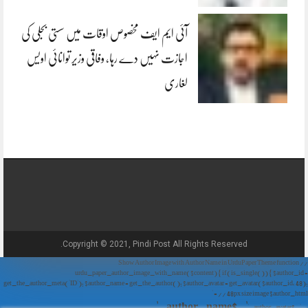
آئی ایم ایف مخصوص اوقات میں سستی بجلی کی
اجازت نہیں دے رہا، وفاقی وزیر توانائی اویس
لغاری
Copyright © 2021, Pindi Post All Rights Reserved.
// Show Author Image with Author Name in UrduPaper Theme function
urdu_paper_author_image_with_name($content) { if (is_single()) { $author_id =
get_the_author_meta('ID'); $author_name = get_the_author(); $author_avatar = get_avatar($author_id, 48);
// 48px size image $author_html = '
' . $author_name . '
' . $author_avatar . '