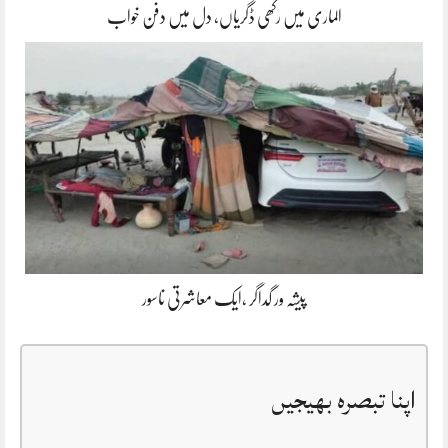
الماری میں رکھی ڈگریاں، دل میں دفن خواب
پیشہ ور گداگر ،ایک معاشرتی ناسور
اپنا تبصرہ بھیجیں