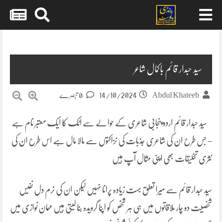
Skip
to
content
سید حبدار قائم باکمال شاعر
14/10/2024
Abdul Khateeb
0 تبصرے
سید حبدار قائم اردو پنجابی شاعری کے حوالے سے اٹک کا ایک معتبر نام ہے
– جس طرح ان کی شاعری جذبات کی نزاکتوں سے مالا مال ہے اس طرح ان کی
نثری تخلیقات بھی اپنی مثال آپ ہیں
سید حبدار قائم سے میرا تعلق بہت زیادہ پرانا نہیں لیکن ان کی نرم دل نفیس
شخصیت دو چار ملاقاتوں میں ہی ہر شخص کو اپنا گرویدہ بنا لیتی ہیں مہمان نوازی میں