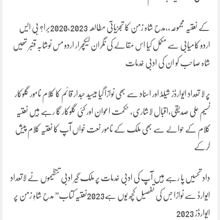
کے نعتیہ مجموعہ،،مدح شاہ زمن کا تجزیاتی مطالعہ 2020,2023برا? بی ایس
اردو کامیابی سے مکمل کیا اس مقالے کی نگران لیکچرار اردو مس نوشابہ قنبر تھیں
شاہ صاحب کو ان کی ادبی خدمات
پر لا تعداد ایوارڈز شیلڈ اور اسناد سے بھی نوازا گیا ہیسید حبدار قائم کا کلام نامور گلوکار
نسیم علی صدیقی،اقبال لاشاری، حکمت اعوان اور کئی گلوکار گا رہے ہیں نعتیہ
کلام کے حوالے سے بھی ملک کے نامور نعت خواں آپ کا نعتیہ کلام پیش
کرکے
داد تحسیں پا رہے ہیں آپ کی ادبی خدمات پر ملک گیر ادبی تنظیموں نے لاتعداد
ایوارڈ سے نوازا جس کی تفصیل کچھ یوں ہے2023نعتیہ کتاب” مدحِ شاہِ زمن پر
ایوارڈز 2023