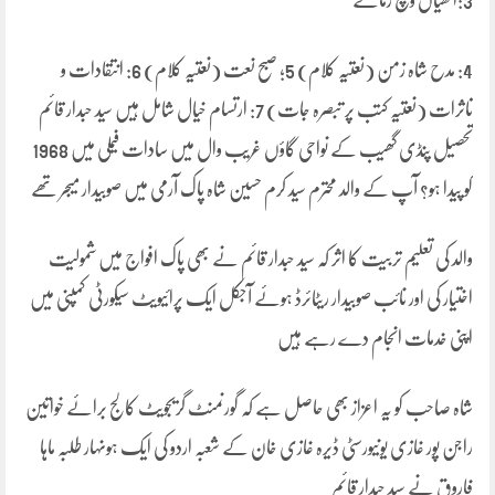
3:اکھیاں وچ زمانے
4: مدح شاہ زمن (نعتیہ کلام) 5؛ صبح نعت (نعتیہ کلام) 6: انتقادات و
تاثرات (نعتیہ کتب پر تبصرہ جات) 7: ارتسام خیال شامل ہیں سید حبدار قائم
تحصیل پنڈی گھیب کے نواحی گاؤں غریب وال میں سادات فیملی میں 1968
کو پیدا ہو? آپ کے والد محترم سید کرم حسین شاہ پاک آرمی میں صوبیدار میجر تھے
والد کی تعلیم تربیت کا اثر کہ سید حبدار قائم نے بھی پاک افواج میں شمولیت
اختیار کی اور نائب صوبیدار ریٹائرڈ ہوئے آجکل ایک پرائیویٹ سیکورٹی کمپنی میں
اپنی خدمات انجام دے رہے ہیں
شاہ صاحب کو یہ اعزاز بھی حاصل ہے کہ گورنمنٹ گریجویٹ کالج برائے خواتین
راجن پور غازی یونیورسٹی ڈیرہ غازی خان کے شعبہ اردو کی ایک ہونہار طلبہ ماہا
فاروق نے سید حبدار قائم