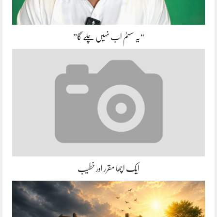
“یہ سسٹم اب نہیں چلے گا”
ایک اچھا مقرر اور خطیب