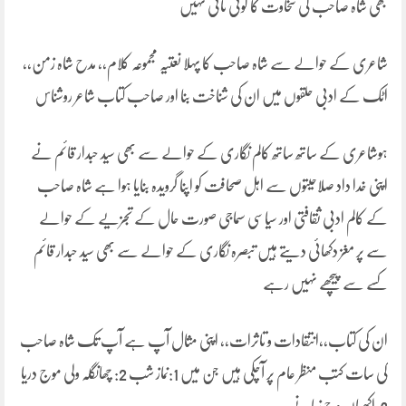
بھی شاہ صاحب کی سخاوت کا کوئی ثانی نہیں
شاعری کے حوالے سے شاہ صاحب کا پہلا نعتیہ مجموعہ کلام،، مدح شاہ زمن،،
اٹک کے ادبی حلقوں میں ان کی شناخت بنا اور صاحب کتاب شاعر روشناس
ہوشاعری کے ساتھ ساتھ کالم نگاری کے حوالے سے بھی سید حبدار قائم نے
اپنی خدا داد صلاحیتوں سے اہل صحافت کو اپنا گرویدہ بنایا ہوا ہے شاہ صاحب
کے کالم ادبی ثقافتی اور سیاسی سماجی صورت حال کے تجزیے کے حوالے
سے پر مغز دکھائی دیتے ہیں تبصرہ نگاری کے حوالے سے بھی سید حبدار قائم
کسے سے پیچھے نہیں رہے
ان کی کتاب،،انتقادات و تاثرات،، اپنی مثال آپ ہے آپ تک شاہ صاحب
کی سات کتب منظر عام پر آچکی ہیں جن میں 1:نماز شب 2: چھانگلہ ولی موج دریا