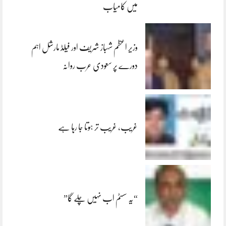
میں کامیاب
وزیر اعظم شہباز شریف اور فیلڈ مارشل اہم
دورے پر سعودی عرب روانہ
غریب، غریب تر ہوتا جا رہا ہے
“یہ سسٹم اب نہیں چلے گا”