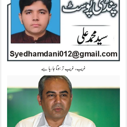
غریب، غریب تر ہوتا جا رہا ہے