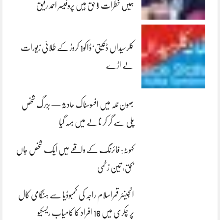
ہمیں خطرات لاحق ہیں پروفیسر احمد رفیق
کلرسیداں ڈکیتی‘ڈاکو1 کروڑ کے طلائی زیورات
لے اڑے
بھون نلہ میں افسوسناک حادثہ — بزرگ شخص
پلی سے گر کر نالے میں بہہ گیا
کہوٹہ: فائرنگ کے واقعے میں ایک شخص جاں
بحق، تین زخمی
انجینئر قمراسلام راجہ کی کمبوڈیا سے ہنگامی کال
پر چکری میں 16 افراد کا کامیاب ریسکیو