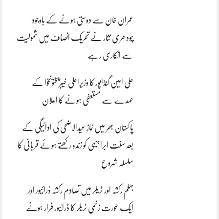
عمران خان سے دوستی ہونے کے باوجود
چودھری نثار نے تحریک انصاف میں شمولیت
سے انکاری رہے
علی امین گنڈاپور کا وزیراعلیٰ خیبرپختونخوا کے
عہدے سے مستعفی ہونے کا اعلان
پاکستان بھر میں نمازِ عیدالاضحی کی ادائیگی کے
بعد سنتِ ابراہیمی کو زندہ رکھتے ہوئے قربانی کا
سلسلہ شروع
جہلم رکشہ اور ٹریلر میں تصادم رکشہ ڈرائیور اور
ایک عورت زخمی ٹریلر کا ڈرائیور فرار ہونے