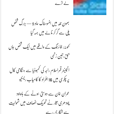
لے اڑے
بھون نلہ میں افسوسناک حادثہ — بزرگ شخص
پلی سے گر کر نالے میں بہہ گیا
کہوٹہ: فائرنگ کے واقعے میں ایک شخص جاں
بحق، تین زخمی
انجینئر قمراسلام راجہ کی کمبوڈیا سے ہنگامی کال
پر چکری میں 16 افراد کا کامیاب ریسکیو
عمران خان سے دوستی ہونے کے باوجود
چودھری نثار نے تحریک انصاف میں شمولیت
سے انکاری رہے