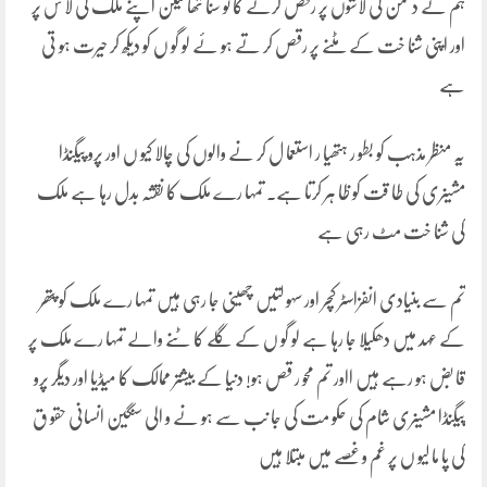
ہم نے دشمن کی لاشوں پر رقص کرنے کا تو سنا تھا لیکن اپنے ملک کی لا ش پر
اور اپنی شنا خت کے مٹنے پر رقص کر تے ہو ئے لو گو ں کو دیکھ کر حیرت ہو تی
ہے
یہ منظر مذہب کو بطو ر ہتھیا ر استعما ل کر نے والوں کی چالا کیو ں اور پرو پیگنڈا
مشینری کی طا قت کو ظا ہر کرتا ہے۔ تمہا رے ملک کا نقشہ بدل رہا ہے ملک
کی شنا خت مٹ رہی ہے
تم سے بنیادی انفزاسٹر کچر اور سہو لتیں چھینی جا رہی ہیں تمہا رے ملک کو پتھر
کے عہد میں دھکیلا جا رہا ہے لو گو ں کے گلے کا ٹنے والے تمہا رے ملک پر
قا بض ہو رہے ہیں ااور تم محو ر قص ہو! دنیا کے بیشتر ممالک کا میڈیا اور دیگر پرو
پیگنڈا مشینری شام کی حکو مت کی جا نب سے ہو نے و الی سنگین انسانی حقو ق
کی پا ما لیو ں پر غم و غصے میں مبتلا ہیں