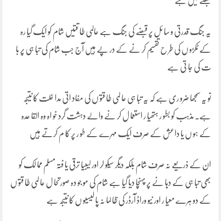
قبضے میں ہے
یہ جنگ قدرتی و سا ئل پر قبضے کی جنگ ہے عالمی طا قتیں شام کو ایک گیا رہ
کے ٹکڑو ں کی طر ح تقسیم کر نے کے در پے ہیں آج جب شام کی تبا ہی پر با
ت کی جا تی ہے
تو یہ سمجھا ضرو ری ہے کہ یہ تبا ہی عا لمی طا قتو ں کی مفاد اتی مدا خلت کا نتیجہ
ہے۔ مذہب کو بطو ر ہتھیا ر استعما ل کر نے والے دہشت گرد خو اہ وہ القا عدہ
کے ہو ں یا داعش کے صرف ایک مہرے کے طو ر پر کا م کرتے ہیں
ان کے ذریعے نہ صرف شام بلکہ دیگر سیکو لر اور لیبیا ترقی یا فتہ مسلم مما لک کو
بھی تبا ہی کے دہا نے پر پہنچا دیا گیا ہے شام کی مو جو دہ صورتحا ل عا لمی طا قتو ں
کے دو ہرے معیا ر اور نیو وراڈ آرڈر کی ظا لما نہ پا لیسیو ں کا نتیجہ ہے