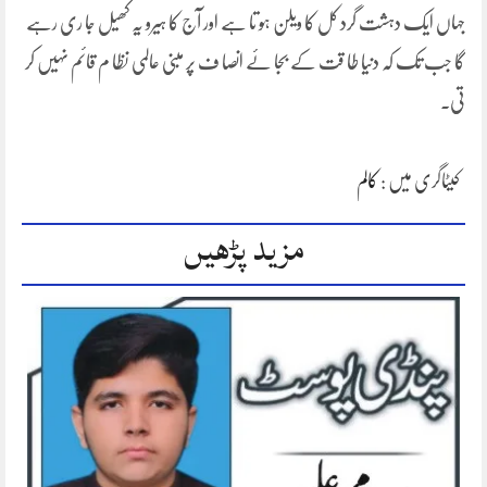
جہاں ایک دہشت گرد کل کا ویلن ہو تا ہے اور آج کا ہیرو یہ کھیل جا ری رہے
گا جب تک کہ دنیا طا قت کے بجا ئے انصا ف پر مبنی عالمی نظا م قائم نہیں کر
تی۔
کیٹاگری میں :
کالم
مزید پڑھیں