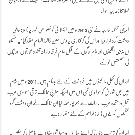
کر نے کو ترجیح دی جس کے نتیجے میں النصرہ اور اسلا مک اسٹیٹ کے درمیا ن
کھلا تنا زعہ پیدا ہو ا۔
امریکی محکمہ خا رجہ نے نئی 2013ء میں الجو لا نی کوخصو صی طو ر پر نا مزد عالمی
دہشت گرد قرار دیا اور اس کی گرفتا ری پر دس ملین ڈالرز انعا م مقرر کیا‘یہ تنظیمو
ں مذہبی اقلیتوں اور عام لو گوں کے قتل عا م فر قہ وار انہ تشدد عو رتو ں اور بچوں
کی عصمتیں لو ٹنے
اور ان کی کھلی ما رکیٹو ں میں فرو خت کے لئے بدنا م ہیں۔ 2011ء میں شام
میں جس شو رش کو ہو ا دی گئی اس میں امریکہ مغربی مما لک تر قی سعو دی عرب
قطر اور متحدہ عرب اما رات نے بھر پو ر حصہ لیا ان مما لک نے ان دہشت گرد
تنظیمو ں کو اربو ں ڈالر ز فراہم کے لئے ہتھیا ر دئیے
اور ان کو تر تیب دی تا کہ اپنے سیا سی اور معا شی مفا دات حاصل کر سکیں۔