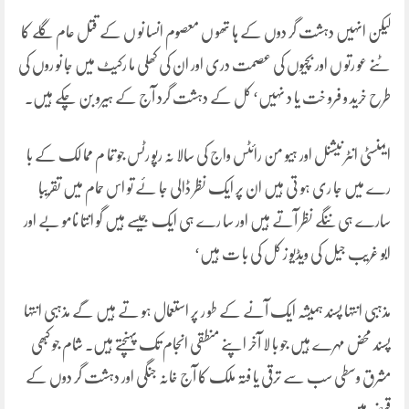
لیکن انہیں دہشت گر دوں کے ہا تھو ں معصوم انسا نو ں کے قتل عام گلے کا
ٹنے عو رتو ں اور بچیوں کی عصمت دری اور ان کی کھلی ما رکیٹ میں جا نو روں کی
طرح خرید و فرو خت یا د نہیں‘ کل کے دہشت گرد آج کے ہیرو بن چکے ہیں۔
ایمنسٹی انٹر نیشنل اور ہیو من رائٹس واج کی سالا نہ رپو رٹس جو تما م مما لک کے با
رے میں جا ری ہو تی ہیں ان پر ایک نظر ڈالی جا ئے تو اس حمام میں تقریبا
سارے ہی ننگے نظر آتے ہیں اور سا رے ہی ایک جیسے ہیں گو انتا نامو بے اور
ابو غریب جیل کی ویڈیو ز کل کی با ت ہیں‘
مذہبی انتہا پسند ہمیشہ ایک آنے کے طو ر پر استعمال ہو تے ہیں گے مذہبی انتہا
پسند محض مہرے ہیں جو با لا آخر اپنے منطقی انجام تک پہنچتے ہیں۔ شام جو کبھی
مشرق وسطی سب سے ترقی یا فتہ ملک کا آج خانہ جنگی اور دہشت گر دوں کے