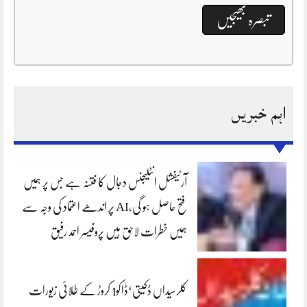
اہم خبریں
آرٹیفشل انٹلیجنس دجال کا فتنہ ہے جس پر ہمیں
فتح حاصل ہو گی،AI پر اندھے اعتماد کی وجہ سے
ہمیں خطرات لاحق ہیں پروفیسر احمد رفیق
کلرسیداں ڈکیتی‘ڈاکو1 کروڑ کے طلائی زیورات