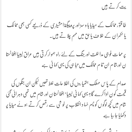
یت کر تے ہیں
طا قتو ر مما لک کے میڈیا ہا و سز اور پرو پیگنڈا مشینری کے ذریعے کسی بھی مما لک
یا حکمرا ن کے خلا ف یا حق میں مہم چلا تے ہیں۔
پر مہما ت فو جی مدا خلت اور جنگ کے لئے راہ ہمو ار کر تی ہیں عراق لیبیا افغا نستا
ن اورشا م ان تما م ممالک میں تبا ہی کی یہی کہا نی ہے
صدام کے پا س مہلک ہتھیا روں کی اطلا عات غلط تھیں لیکن ان جنگوں کی
قیمت کو ن ادا کرے گا؟ یہی کہا نی لیبیا‘ افغا نستا ن اور شام میں تھی دہر ائی گئی
شام میں کچھ لوگو ں کو نام نہا د انقلاب پر خو شی سے رقص کر تے ہو ئے میڈیا پر
دکھایا جا رہا ہے