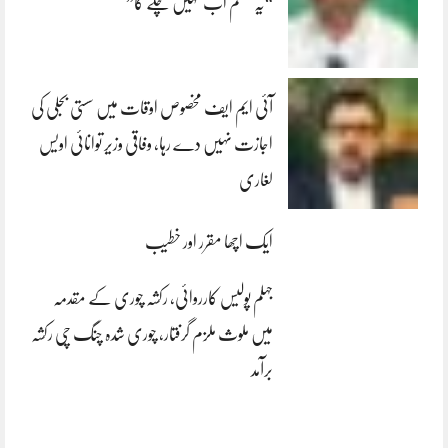
“یہ سسٹم اب نہیں چلے گا”
آئی ایم ایف مخصوص اوقات میں سستی بجلی کی
اجازت نہیں دے رہا، وفاقی وزیر توانائی اویس
لغاری
ایک اچھا مقرر اور خطیب
جہلم پولیس کارروائی، رکشہ چوری کے مقدمہ
میں ملوث ملزم گرفتار، چوری شدہ چنگ چی رکشہ
برآمد