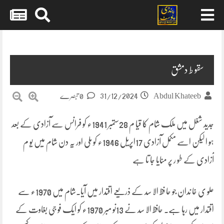
Skip
to
content
سقو ط دمشق
31/12/2024
Abdul Khateeb
0 تبصرے
جدید شغل میں ملک شام کا قیا م 28ستمبر 1941ء کو فرانس سے آزادی کے بعد
ہو ا لیکن اسے مکمل آزادی 17اپریل 1946ء کو ملی اور یہ دن شام میں یو م
آزادی کے طو ر پر منایا جا تا ہے
علو ی خا ندان جو حا فظ الا سد کے ذریعے اقتدار میں آیا۔شام میں 1970ء سے
اقتدار میں رہا ہے۔ حافظ الا سد نے 13نو مبر 1970ء کو ایک فو جی بغاوت کے