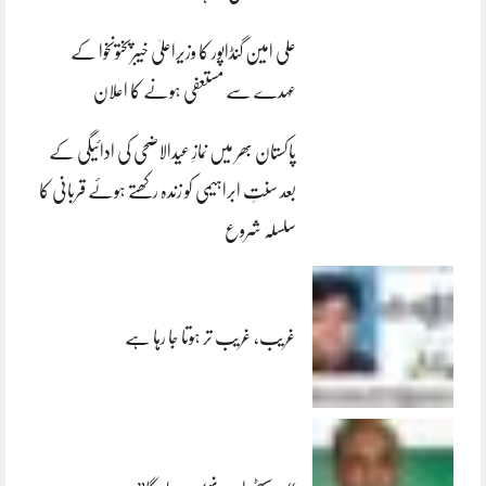
علی امین گنڈاپور کا وزیراعلیٰ خیبرپختونخوا کے
عہدے سے مستعفی ہونے کا اعلان
پاکستان بھر میں نمازِ عیدالاضحی کی ادائیگی کے
بعد سنتِ ابراہیمی کو زندہ رکھتے ہوئے قربانی کا
سلسلہ شروع
غریب، غریب تر ہوتا جا رہا ہے