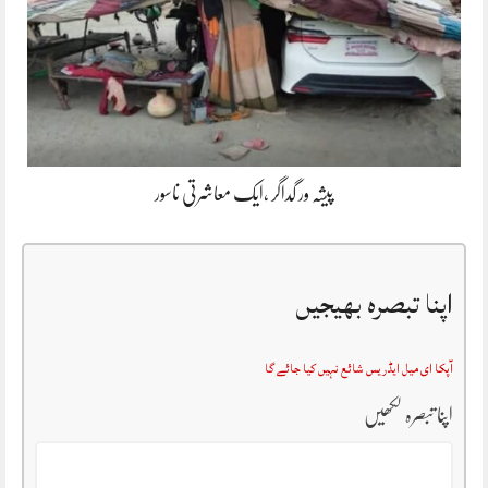
پیشہ ور گداگر ،ایک معاشرتی ناسور
اپنا تبصرہ بھیجیں
آپکا ای میل ایڈریس شائع نہیں کیا جائے گا
اپنا تبصرہ لکھیں