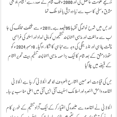
ذریعے حکومت حا صل کی اور 2000ء تک شام کے صدر رہے‘ شام جو کبھی
مشرق وسطی کا سب سے زیا دہ ترقی یا فتہ ملک تھا
اور جس میں شرح خو اندگی تقریبا 95فیصد ہے۔2011ء سے مختلف ممالک کی جا
نب سے مداخلت اور مذہبی انتہا پسند تنظیمو ں کو مالی امداد اور اسلحہ کی فراہمی
پشت پنا ہی اور خانہ جنگی کی وجہ سے تبا ہی کا شکا ر ہو گیا۔ 8دسمبر 2024ء کو
سقوط دمشق کے بعد شام کا ایک بڑا حصہ مذہبی انتہا پسند تنطیم بیت تحریر الشا م
کے قبضے میں چلا گیا
جس کی قیا دت احمد حسین الشا رع المعرو ف ابو محمد الجو لا نی کر رہا ہے الجو لا نی
القاعدہ داعش النصرہ اور اسلا مک اسٹیٹ آئی ایس آئی میں اعلیٰ منا سب پر رہا۔
الجو لا نی نے القاعدہ سے علیحدہ گی اختیا ر کر کے ایک آزاد تنظیم کے طو ر پر کا م