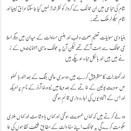
شام کی تبا ہی میں ان مما لک کے کردار کو نظر انداز نہیں کیا جا سکتا عرا ق لیبیا اور
شام سیکو لر ملک تھے۔
بنیا دی سہولیات تعلیم صحت و طب اور جنسی مساوات کے میدان میں دیگر اسلا
می ممالک سے بہت آگے تھے لیکن آج یہ ممالک مذہبی انتہا پسندوں کے نر
غے میں ہیں اور با لکل تبا ہ ہو چکے ہیں
اور کھنڈرات کا منظر پیش کر رہے ہیں دوسری عالمی جنگ کے بعد ااور با لحضو
ص سو و یت یو نین کے خا تمے کے بعد دینا میں نیو ورلڈ آرڈر کے نا م پر امریکہ
اور اس کے اتحاد یو ں کی اجا رہ داری قا ئم ہو گئی
وہ طے کر تے ہیں کہ کہا ں جمہوریت ہو گئی اور کہا ں با دشا ہت اور کہا ں ملٹری
حکو مت کر ے گی یہ مما لک اپنے مفا دات کے مطا بق مختلف نظا مو ں کی حما