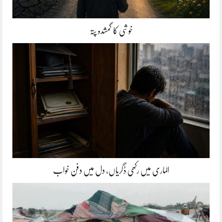
خوشی کا گمشدہ پتہ
الماری میں رکھی ڈگریاں، دل میں دفن خواب