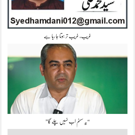
غریب، غریب تر ہوتا جا رہا ہے
“یہ سسٹم اب نہیں چلے گا”