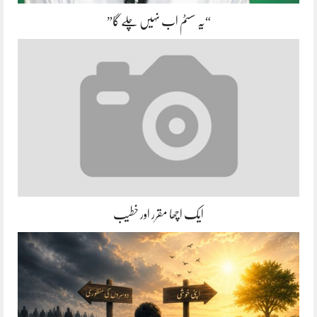
“یہ سسٹم اب نہیں چلے گا”
ایک اچھا مقرر اور خطیب