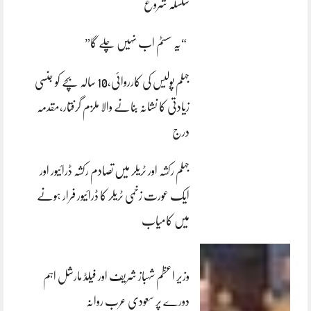
سلسلہ شروع
“یہ سسٹم اب نہیں چلے گا”
جہلم پولیس کی کارروائی،10 سالہ بچے کو جنسی
زیادتی کا نشانہ بنانے والا ملزم گرفتار،مقدمہ
درج
جہلم رکشہ اور ٹریلر میں تصادم رکشہ ڈرائیور اور
ایک عورت زخمی ٹریلر کا ڈرائیور فرار ہونے
میں کامیاب
وزیر اعظم شہباز شریف اور فیلڈ مارشل اہم
دورے پر سعودی عرب روانہ