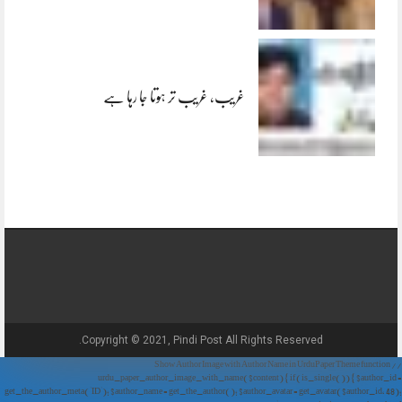
غریب، غریب تر ہوتا جا رہا ہے
Copyright © 2021, Pindi Post All Rights Reserved.
// Show Author Image with Author Name in UrduPaper Theme function
urdu_paper_author_image_with_name($content) { if (is_single()) { $author_id =
get_the_author_meta('ID'); $author_name = get_the_author(); $author_avatar = get_avatar($author_id, 48);