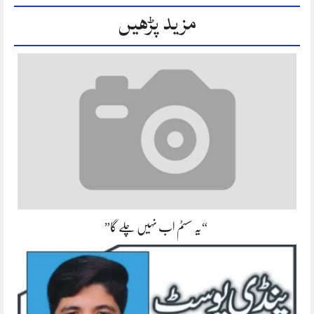
مزید پڑھیں
“یہ سسٹم اب نہیں چلے گا”