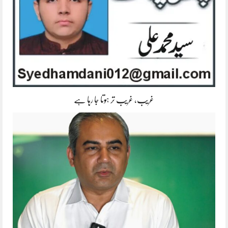
غریب، غریب تر ہوتا جا رہا ہے