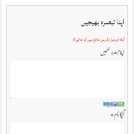
اپنا تبصرہ بھیجیں
آپکا ای میل ایڈریس شائع نہیں کیا جائے گا
اپنا تبصرہ لکھیں
آپکا نام
*