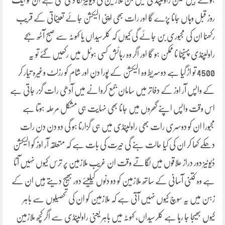
ہونے ہیں لیکن راولپنڈی میں جن ملازمین کی ڈیوٹیز لگا دی گئی ہے ان کو ایک
روز قبل وہاں جانا پڑے گا اور رات بھی اپنی الیکشن جائے تعیناتی کے قریب
رکھنا ان کی مجبوری بن جائے گی کیوں کہ کلرسیداں یا کہوٹہ سے صبح آٹھ بجے
راولپنڈی پہنچنا نا ممکن ہو گا اور اگر وہ رہائش کسی ہوٹل میں رکھیں گئے تو یہ
4500 تو اڑ گیا ہے دوسریط وہ الیکشن کے پورا دن اور شام کو رزلٹ وغیرہ تیار کر
کے واپس آر اوز کے دفاتر میں سامان جمع کروانے میں آدھی رات گزر جاتی ہے
اس وقت واپس اپنے گھروں میں جانا بھی نہایت ہی مشکل مرحلہ ہوتا ہے
مجبورا ان کو دوسری رات بھی راولپنڈی میں ہی گزارنا ہو گی دو دن دن رات
دھکے کھا کر ان کی کیا حالت بنے گی حیرت کی بات ہے کہ متعلقہ آر اوز کو الیکشن
ڈیوٹیز دور دراز علاقوں میں لگاتے وقت ان غریب ملازمین پر ترس کیوں نہیں آتا
ہے وہ کتنی آسانی کے ساتھ ملازمین کو دو دنوں کیلیئے دور بھیج دیتے ہیں ان کے
زہن میں یہ سوچ کیوں نہیں آتی ہے کہ ملازمین کو ان کی تحصیلوں سے باہر
کیوں بھیجا جا رہا ہے کلرسیداں، کہوٹہ میں باہر یعنی راولپنڈی سے اگر کچھ ملازمین