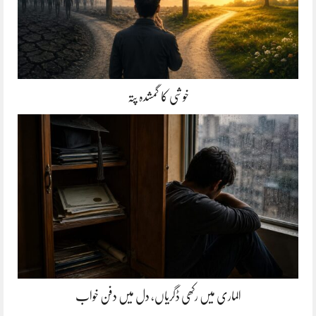
خوشی کا گمشدہ پتہ
الماری میں رکھی ڈگریاں، دل میں دفن خواب