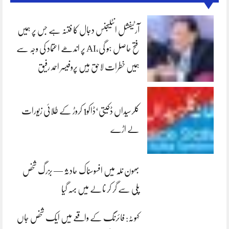
آرٹیفشل انٹلیجنس دجال کا فتنہ ہے جس پر ہمیں
فتح حاصل ہو گی،AI پر اندھے اعتماد کی وجہ سے
ہمیں خطرات لاحق ہیں پروفیسر احمد رفیق
کلرسیداں ڈکیتی‘ڈاکو1 کروڑ کے طلائی زیورات
لے اڑے
بھون نلہ میں افسوسناک حادثہ — بزرگ شخص
پلی سے گر کر نالے میں بہہ گیا
کہوٹہ: فائرنگ کے واقعے میں ایک شخص جاں