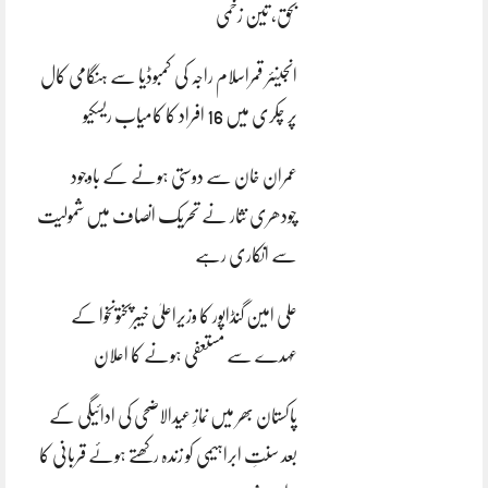
بحق، تین زخمی
انجینئر قمراسلام راجہ کی کمبوڈیا سے ہنگامی کال
پر چکری میں 16 افراد کا کامیاب ریسکیو
عمران خان سے دوستی ہونے کے باوجود
چودھری نثار نے تحریک انصاف میں شمولیت
سے انکاری رہے
علی امین گنڈاپور کا وزیراعلیٰ خیبرپختونخوا کے
عہدے سے مستعفی ہونے کا اعلان
پاکستان بھر میں نمازِ عیدالاضحی کی ادائیگی کے
بعد سنتِ ابراہیمی کو زندہ رکھتے ہوئے قربانی کا