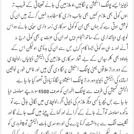
ڈیوٹیز ایسے پولنگ اسٹیشن پر لگائیں جو ملازمین کی جائے تعیناتی کے قریب تر
ہوں کوئی بھی ملازم کہیں بھی جانب داری کا مطاہرہ نہیں کرتے ہیں ان کی
کوشش ہوتی ہے کہ جہاں بھی ان کو کوئی سرکاری زمہ داری سونپی جائے وہ اس
کو پوری دیانتداری کے ساتھ انجام دیں اور ان کی عزت پر بھی کوئی حرج نہ
آئے اور نہ ہی وہ کوئی ایسا کام کریں جس سے ان کی بدنامی ہو لیکن اس کے
باوجود بھی کلرسیداں کے بے شمار سرکاری ملازمین کی الیکشن ڈیوٹیاں راولپنڈی
کے دور دراز علاقوں یعنی پولنگ اسٹیشن پر لگا دی گئی ہیں اور خاص طور پر خواتین
اساتذہ کی الیکشن ڈیوٹیز دور دراز پولنگ اسٹیشنز پر لگانا زیادتی تصور کیا جا رہا ہے
الیکشن کمیشن کی طرف سے پولنگ افسران کو صرف 4500سو روپے معاوضہ دیا
جا رہا ہے جس ٹیچر یا کسی دیگر ملازم کی ڈیوٹی اگر راولپنڈی میں لگائی جاتی ہے تو
مذکورہ معاوضہ تو آنے جانے کے کرائے اور کھانے پینے میں لگ جائے گا اور
تکلیف الگ سے برداشت کرنا پڑے گی اور دوسری بات الیکشن تو 8فروری کو