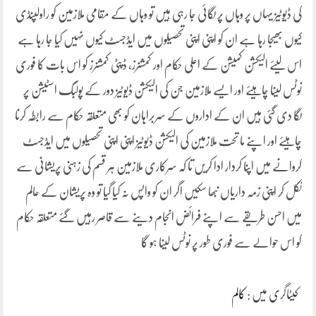
کی ڈیوٹیز یہاں پر وہاں پر لگائی جا رہی ہیں تو وہاں کے مقامی ملازمین کو راولپنڈی
کیوں بھیجا رہا ہے ان کو اپنی اپنی تحصیلوں میں ایڈجسٹ کیوں نہیں کیا جا رہا ہے
اس لیئے الیکشن کمیشن کے اعلی حکام اور کمشنرز، ڈپٹی کمشنرز کو اس بات کا فوری
نوٹس لینا چاہیئے اور ایسے ملازمین جن کی الیکشن ڈیوٹیز دور کے پولبگ اسٹیشن پر
لگا دی گئی ہیں ان کے اداروں کے سربراہان کو بھی متعلقہ حکام سے رابطہ کرنا
چاہیئے اور اپنے ما تحت ملازمین کی الیکشن ڈیوٹیز اپنی اپنی تحصیلوں میں ایڈجسٹ
کروانے میں اپنا کردار ادا کریں تا کہ سرکاری ملازمین ہر قسم کی زہنی پریشانی سے
نکل کر اپنی زمہ داریاں نبھا سکیں اگر ان کو واپس نہ کیا گیا تو وہ پریشان کے عالم
میں احسن طریقے سے اپنے فرائض انجام دینے سے قاصر رہیں گئے متعلقہ حکام
کو اس حوالے سے فوری طور پر نوٹس لینا ہو گا
کیٹاگری میں :
کالم