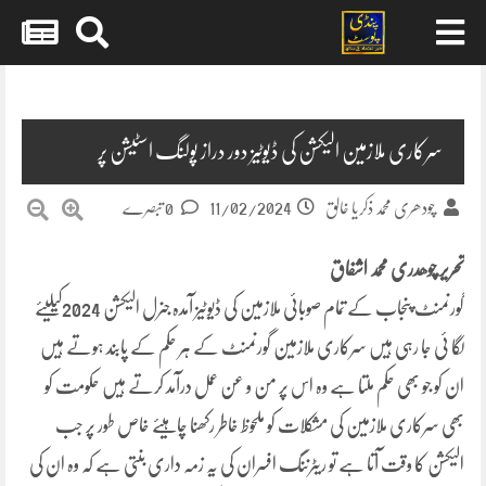
Skip
to
content
سرکاری ملازمین الیکشن کی ڈیوٹیز دور دراز پولنگ اسٹیشن پر
11/02/2024
چودھری محمد ذکریا خالق
0 تبصرے
تحریر چوھدری محمد اشفاق
گورنمنٹ پنجاب کے تمام صوبائی ملازمین کی ڈیوٹیز آمدہ جنرل الیکشن 2024کیلیئے
لگا ئی جا رہی ہیں سرکاری ملازمین گورنمنٹ کے ہر حکم کے پابند ہوتے ہیں
ان کو جو بھی حکم ملتا ہے وہ اس پر من و عن عمل درآمد کرتے ہیں حکومت کو
بھی سرکاری ملازمین کی مشکلات کو ملحوظ خاطر رکھنا چاہیئے خاص طور پر جب
الیکشن کا وقت آتا ہے تو ریٹرننگ افسران کی یہ زمہ داری بنتی ہے کہ وہ ان کی