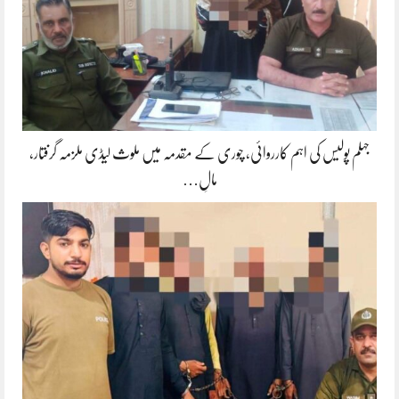
جہلم پولیس کی اہم کارروائی، چوری کے مقدمہ میں ملوث لیڈی ملزمہ گرفتار،
مالِ…