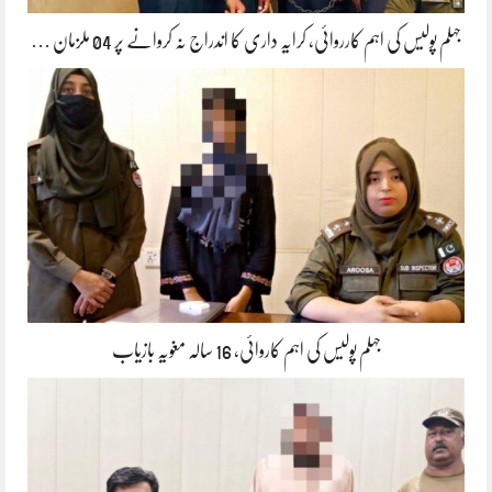
جہلم پولیس کی اہم کارروائی، کرایہ داری کا اندراج نہ کروانے پر 04 ملزمان …
جہلم پولیس کی اہم کاروائی، 16 سالہ مغویہ بازیاب