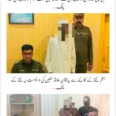
چنگ…
جہلم کتے کے کاٹنے سے پریشان علاقہ مکین کی درخواست پر کتے کے
مالک…