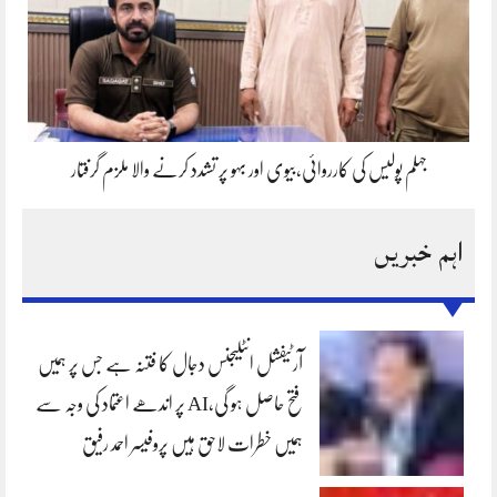
جہلم پولیس کی کارروائی،بیوی اور بہو پر تشدد کرنے والا ملزم گرفتار
اہم خبریں
آرٹیفشل انٹلیجنس دجال کا فتنہ ہے جس پر ہمیں
فتح حاصل ہو گی،AI پر اندھے اعتماد کی وجہ سے
ہمیں خطرات لاحق ہیں پروفیسر احمد رفیق