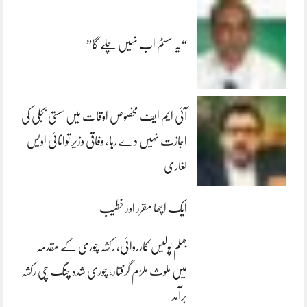
“یہ سسٹم اب نہیں چلے گا”
آئی ایم ایف مخصوص اوقات میں سستی بجلی کی
اجازت نہیں دے رہا، وفاقی وزیر توانائی اویس
لغاری
ایک اچھا مقرر اور خطیب
جہلم پولیس کارروائی، رکشہ چوری کے مقدمہ
میں ملوث ملزم گرفتار، چوری شدہ چنگ چی رکشہ
برآمد