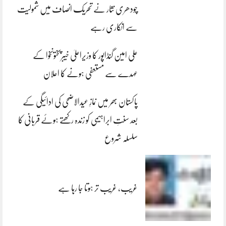
چودھری نثار نے تحریک انصاف میں شمولیت
سے انکاری رہے
علی امین گنڈاپور کا وزیراعلیٰ خیبرپختونخوا کے
عہدے سے مستعفی ہونے کا اعلان
پاکستان بھر میں نمازِ عیدالاضحی کی ادائیگی کے
بعد سنتِ ابراہیمی کو زندہ رکھتے ہوئے قربانی کا
سلسلہ شروع
غریب، غریب تر ہوتا جا رہا ہے