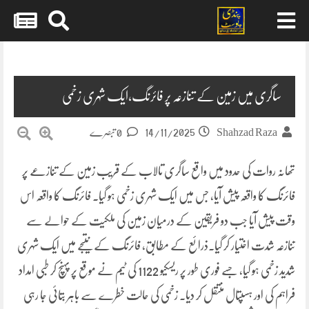
Skip
to
content
ساگری میں زمین کے تنازعہ پر فائرنگ،ایک شہری زخمی
14/11/2025
Shahzad Raza
0 تبصرے
تھانہ روات کی حدود میں واقع ساگری تالاب کے قریب زمین کے تنازعے پر
فائرنگ کا واقعہ پیش آیا، جس میں ایک شہری زخمی ہو گیا۔ فائرنگ کا واقعہ اس
وقت پیش آیا جب دو فریقین کے درمیان زمین کی ملکیت کے حوالے سے
تنازعہ شدت اختیار کر گیا۔ذرائع کے مطابق، فائرنگ کے نتیجے میں ایک شہری
شدید زخمی ہو گیا، جسے فوری طور پر ریسکیو 1122 کی ٹیم نے موقع پر پہنچ کر طبی امداد
فراہم کی اور ہسپتال منتقل کر دیا۔ زخمی کی حالت خطرے سے باہر بتائی جا رہی