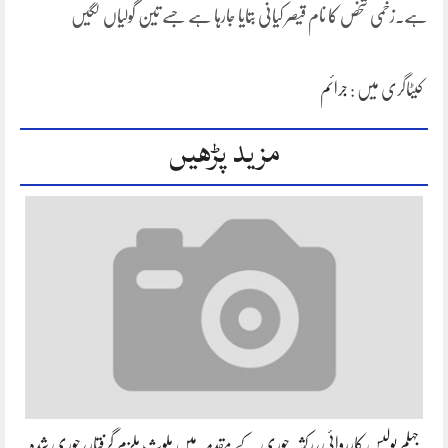
ہے۔زخمی شخص کا نام قیصر کیانی بتایا جارہا ہے جسے تین گولیاں لگیں
کیٹاگری میں :
جرائم
مزید پڑھیں
جہلم پولیس کارروائی، رکشہ چوری کے مقدمہ میں ملوث ملزم گرفتار، چوری شدہ