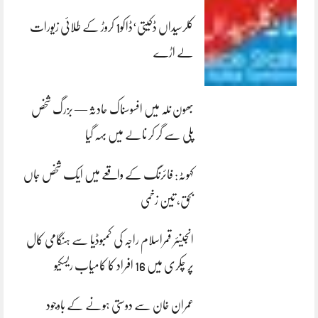
کلرسیداں ڈکیتی‘ڈاکو1 کروڑ کے طلائی زیورات
لے اڑے
بھون نلہ میں افسوسناک حادثہ — بزرگ شخص
پلی سے گر کر نالے میں بہہ گیا
کہوٹہ: فائرنگ کے واقعے میں ایک شخص جاں
بحق، تین زخمی
انجینئر قمراسلام راجہ کی کمبوڈیا سے ہنگامی کال
پر چکری میں 16 افراد کا کامیاب ریسکیو
عمران خان سے دوستی ہونے کے باوجود