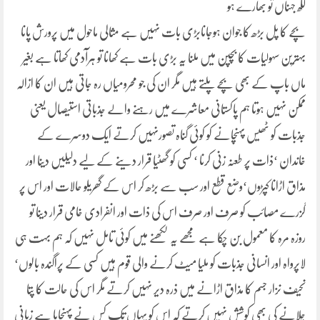
ککھ جہناں تو بھارے ہو
بچے کا پل بڑھ کا جوان ہوجانابڑی بات نہیں ہے مثالی ماحول میں پرورش پانا
بہترین سہولیات کا بچپن میں ملنا یہ بڑی بات ہے کھانا تو ہرآدمی کھاتا ہے بغیر
ماں باپ کے بھی بچے پلتے ہیں مگر ان کی جو محرومیاں رہ جاتی ہیں ان کا ازالہ
ممکن نہیں ہوتا ہم پاکستانی معاشرے میں رہنے والے جذباتی استیصال یعنی
جذبات کو ٹھیس پہنچانے کو کوئی گناہ تصورنہیں کرتے ایک دوسرے کے
خاندان ‘ذات پر طعنہ زنی کرنا ‘ کسی کو گھٹیا قرار دینے کے لیے دلیلیں دینا اور
مذاق اڑانا کپڑوں‘وضع قطع اور سب سے بڑھ کر اس کے گھریلو حالات اور اس پر
گزرے مصائب کو صرف اور صرف اس کی ذات اور انفرادی خامی قرار دینا تو
روزہ مرہ کا معمول بن چکا ہے مجھے یہ لکھنے میں کوئی تامل نہیں کہ ہم بہت ہی
لاپرواہ اور انسانی جذبات کو ملیا میٹ کرنے والی قوم ہیں کسی کے پراگندہ بالوں‘
نحیف نزار جسم کا مذاق اڑانے میں ذرہ دیر نہیں کرتے مگر اس کی حالت کا پتا
چلانے کی بھی کوشش نہیں کرتے کہ اس کو یہاں تک کس نے پہنچایا ہے زبانی