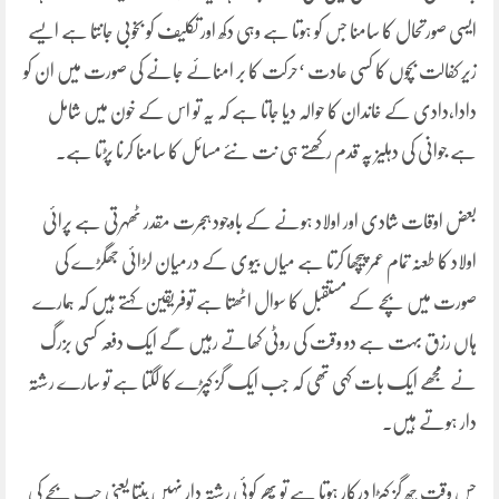
ایسی صورتحال کا سامنا جس کو ہوتا ہے وہی دکھ اور تکلیف کو بخوبی جانتا ہے ایسے
زیر کفالت بچوں کا کسی عادت ‘حرکت کا بر امنائے جانے کی صورت میں ان کو
دادا،دادی کے خاندان کا حوالہ دیا جاتا ہے کہ یہ تو اس کے خون میں شامل
ہے جوانی کی دہلیز پہ قدم رکھتے ہی نت نئے مسائل کا سامنا کرنا پڑتا ہے.
بعض اوقات شادی اور اولاد ہونے کے باوجود ہجرت مقدر ٹھہرتی ہے پرائی
اولاد کا طعنہ تمام عمر پیچھا کرتا ہے میاں بیوی کے درمیان لڑائی جھگڑے کی
صورت میں بچے کے مستقبل کا سوال اٹھتا ہے توفریقین کہتے ہیں کہ ہمارے
ہاں رزق بہت ہے دو وقت کی روٹی کھاتے رہیں گے ایک دفعہ کسی بزرگ
نے مجھے ایک بات کہی تھی کہ جب ایک گز کپڑے کا لگتا ہے تو سارے رشتہ
دار ہوتے ہیں.
جس وقت چھ گز کپڑا درکار ہوتا ہے تو پھر کوئی رشتہ دار نہیں بنتا یعنی جب بچے کی