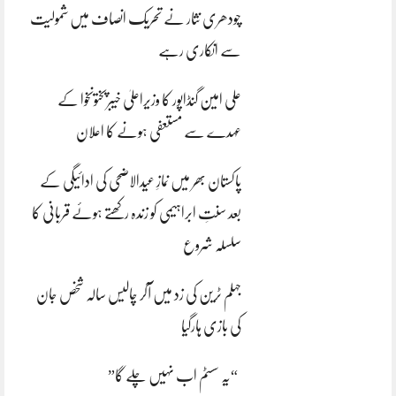
چودھری نثار نے تحریک انصاف میں شمولیت
سے انکاری رہے
علی امین گنڈاپور کا وزیراعلیٰ خیبرپختونخوا کے
عہدے سے مستعفی ہونے کا اعلان
پاکستان بھر میں نمازِ عیدالاضحی کی ادائیگی کے
بعد سنتِ ابراہیمی کو زندہ رکھتے ہوئے قربانی کا
سلسلہ شروع
جہلم ٹرین کی زد میں آکر چالیس سالہ شخص جان
کی بازی ہارگیا
“یہ سسٹم اب نہیں چلے گا”