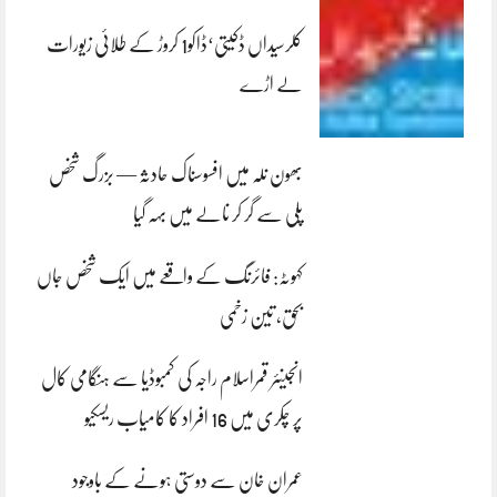
کلرسیداں ڈکیتی‘ڈاکو1 کروڑ کے طلائی زیورات
لے اڑے
بھون نلہ میں افسوسناک حادثہ — بزرگ شخص
پلی سے گر کر نالے میں بہہ گیا
کہوٹہ: فائرنگ کے واقعے میں ایک شخص جاں
بحق، تین زخمی
انجینئر قمراسلام راجہ کی کمبوڈیا سے ہنگامی کال
پر چکری میں 16 افراد کا کامیاب ریسکیو
عمران خان سے دوستی ہونے کے باوجود