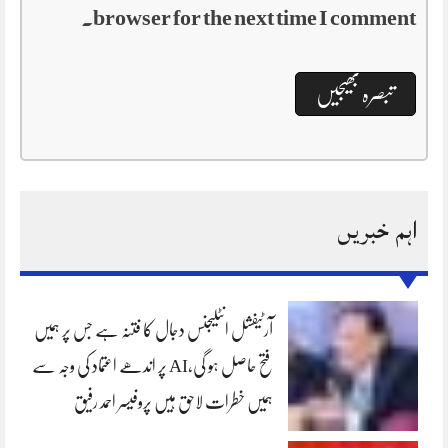
browser for the next time I comment.
اہم خبریں
آرٹیفشل انٹلیجنس دجال کا فتنہ ہے جس پر ہمیں
فتح حاصل ہو گی،AI پر اندھے اعتماد کی وجہ سے
ہمیں خطرات لاحق ہیں پروفیسر احمد رفیق