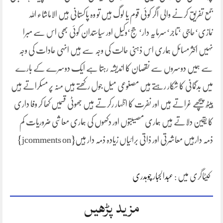
جمع تفریق کرنے والی اگر کوئی قوم یا لوگ ہیں تو وہ پاکستانی ہیں الاماشاء اللہ
نمازی‘حاجی ‘تاجر‘سرمایہ دار‘ جج‘وکیل اور سیاستدان کوئی بھی اس سے مبرا
نہیں اکثر مسائل ہماری اس ذہنی حالت کی وجہ سے ہیں انہی عادات کی وجہ
سے ہمیں دوسروں سے نقصان کا اندیشہ رہتا ہے ایک دوسرے کے بارے
میں بدگمانی کا شکار رہتے ہیں مصنوعی میل جول رکھتے ہیں منہ پر مسکراتے ہیں
پیٹھ پیچھے غراتے ہیں اور نفرت کا اظہار رکرتے ہیں جھوٹی قسمیں کھا کر وفا داری
کا یقین دلاتے ہیں ہماری مصیبتوں اور دکھوں کی ہماری معاشی ضروریات کم
ذمہ دارہیں معاشرتی اور ذاتی برائیاں زیادہ ذمہ دار ہیں{jcomments on}
کیٹاگری میں :
عبدالجبار چوہدری
مزید پڑھیں