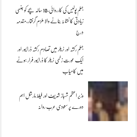
جہلم پولیس کی کارروائی،10 سالہ بچے کو جنسی
زیادتی کا نشانہ بنانے والا ملزم گرفتار،مقدمہ
درج
جہلم رکشہ اور ٹریلر میں تصادم رکشہ ڈرائیور اور
ایک عورت زخمی ٹریلر کا ڈرائیور فرار ہونے
میں کامیاب
وزیر اعظم شہباز شریف اور فیلڈ مارشل اہم
دورے پر سعودی عرب روانہ