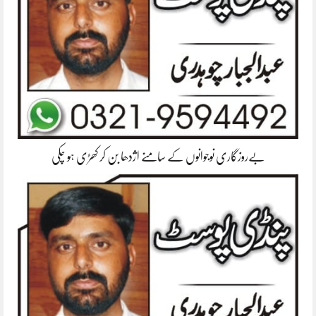
بےروزگاری نوجوانوں کے سامنے اژدھا بن کر کھڑی ہو چکی