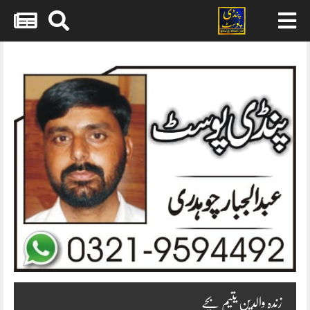
Skip
to
content
زندہ والدین یتیم بچے