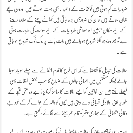
ضروریا ت کم ہوتی ہیں تو کفالت کے دعویدار بھی بہت ہوتے ہیں اوروہی بچے
جوان ہوتے ہیں تو ان کی ضرورتیں بڑھ جاتی ہیں کھانے پینے کے علاوہ رہنے
کے لیے مکان ‘زمین اور معاشی ضروریا ت کے لیے دولت کی ضرورت ہوتی
ہے تو پھر وہ بوجھ لگنا شروع ہوجاتے ہیں بات بات پر روک ٹوک شروع ہوجاتی
ہے .
حالات کی تبدیلی کا تقاضا ہے کہ اس طرح کا قدم اٹھانے سے پہلے سو بار سوچا
جائے کیونکہ مستقبل میں انسانی جانوں کے ضیاع کا سبب بعض اوقات یہی
فیصلے بنتے ہیں جن خواتین کو ایسے حالات کا سامنا کرنا پڑتا ہے وہ حتمی نتیجہ کے
طور پر اپنی اولاد کی قربانی دے دیتی ہیں بچوں کو والد کے حوالے کر کے خود بے
وفائی ‘تنہائی کے بھاری پتھر کو تمام عمر سینے سے لگائے رکھتی ہے.
بہت سی خواتین خاوند کی وفات یا چھوڑ جانے کی صورت میں صرف اس لیے