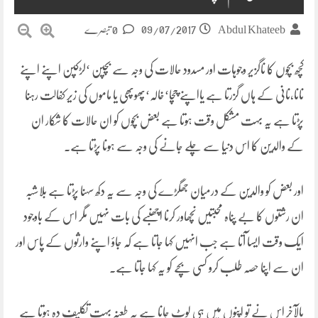
09/07/2017
Abdul Khateeb
0 تبصرے
کچھ بچوں کا ناگزیر وجوہات اور مسدود حالات کی وجہ سے بچپن ‘لڑکپن اپنے اپنے
نانا،نانی کے ہاں گزرتا ہے یااپنے چچا‘خالہ‘پھوپھی یا ماموں کی زیر کفالت رہنا
پڑتا ہے یہ بہت مشکل وقت ہوتا ہے بعض بچوں کو ان حالات کا شکار ان
کے والدین کا اس دنیا سے چلے جانے کی وجہ سے ہونا پڑتا ہے.
اور بعض کو والدین کے درمیان جھگڑے کی وجہ سے یہ دکھ سہنا پڑتا ہے بلاشبہ
ان رشتوں کا بے پناہ محبتیں نچھاور کرنا اچھنبے کی بات نہیں مگر اس کے باوجود
ایک وقت ایسا آتا ہے جب انہیں کہا جاتا ہے کہ جاؤ اپنے وارثوں کے پاس اور
ان سے اپنا حصہ طلب کرو کسی بچے کو یہ کہا جاتا ہے.
بالآخر اس نے تو اپنوں میں ہی لوٹ جانا ہے یہ طعنہ بہت تکلیف دہ ہوتا ہے