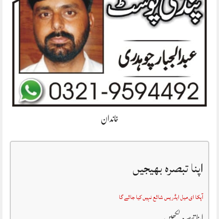
خاندان
اپنا تبصرہ بھیجیں
آپکا ای میل ایڈریس شائع نہیں کیا جائے گا
اپنا تبصرہ لکھیں