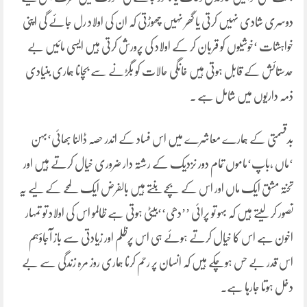
دوسری شادی نہیں کرتی یا گھر نہیں چھوڑتی کہ ان کی اولاد رل جائے گی اپنی
خواہشات ‘خوشیوں کو قربان کر کے اولاد کی پرورش کرتی ہیں ایسی مائیں بے
حدستائش کے قابل ہوتی ہیں خانگی حالات کو بگڑنے سے بچانا ہماری بنیادی
ذمہ داریوں میں شامل ہے .
بدقسمتی کے ہمارے معاشرے میں اس فساد کے اندر حصہ ڈالنا بھائی‘بہن
‘ماں ،باپ‘ماموں تمام دور نزدیک کے رشتہ دار ضروری خیال کرتے ہیں اور
تختہ مشق ایک ماں اور اس کے بچے بنتے ہیں بالفرض ایک لمحے کے لیے یہ
تصور کر لیتے ہیں کہ بہو تو پرائی ’’دھی‘‘بیٹی ہوتی ہے ظالمو اس کی اولاد تو تمہار
اخون ہے اس کا خیال کرتے ہوئے ہی اس پرظلم اور زیادتی سے باز آجاؤہم
اس قدر بے حس ہوچکے ہیں کہ انسان پر رحم کرنا ہماری روز مرہ زندگی سے بے
دخل ہوتا جارہا ہے.