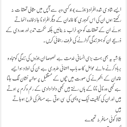
ایسے شاد ی شدہ افراد (جوڑے) جو کسی وجہ سے آپس میں مثالی تعلقا ت نہ
رکھتے ہوں ان کی اس کمزوری کا خاندان کے دیگر افراد نا جائز فائدہ اٹھاتے
ہوئے ان کے تعلقات کو مزید خراب نہ بنائیں بلکہ حکمت‘تدبر اور ہمدردی کے
ذریعے ان کو بہتر زندگی گزارنے کی طرف رہنمائی کریں.
بلاشبہ یہ بھی بہت بڑی انسانی خدمت ہے خصوصا ان جوڑوں کی زندگی کو تباہ و
برباد کرنے والے عوامل کاسد باب انتہائی ضروری ہے جن کی اولاد ہو ایسے
خاندان کے بکھرنے کی صورت میں بچوں کے مستقبل پر سوالیہ نشان لگ جاتا
ہے کبھی وہ نانی نانا کے ہاں رلتے ہیں کبھی دادا دادی کے رحم و کرم پر ہوتے
ہیں اور ان کی کیفیت ایک پردیسی کی سی ہوتی ہے مسافر کی طرح ہوجاتے
ہیں
شالا کوئی مسافر نہ تھیوے