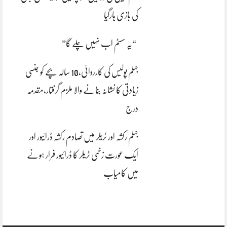
کی بازی ہارگیا
“یہ سسٹم اب نہیں چلے گا”
جہلم پولیس کی کارروائی،10 سالہ بچے کو جنسی
زیادتی کا نشانہ بنانے والا ملزم گرفتار،مقدمہ
درج
جہلم رکشہ اور ٹریلر میں تصادم رکشہ ڈرائیور اور
ایک عورت زخمی ٹریلر کا ڈرائیور فرار ہونے
میں کامیاب