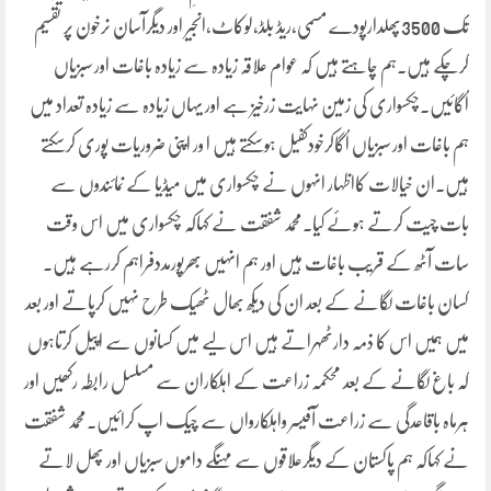
تک 3500پھلدارپودے مسمی،ریڈ بلڈ،لوکاٹ،انجیر اور دیگرآسان نرخون پر تقسیم
کرچکے ہیں۔ہم چاہتے ہیں کہ عوام علاقہ زیادہ سے زیادہ باغات اور سبزیاں
اُگائیں۔چکسواری کی زمین نہایت زرخیز ہے اور یہاں زیادہ سے زیادہ تعداد میں
ہم باغات اور سبزیاں اُگاکرخودکفیل ہوسکتے ہیں ا ور اپنی ضروریات پوری کرسکتے
ہیں۔ان خیالات کااظہار انہوں نے چکسواری میں میڈیا کے نمائندوں سے
بات چیت کرتے ہوئے کیا۔محمد شفقت نے کہاکہ چکسواری میں اس وقت
سات آٹھ کے قریب باغات ہیں اور ہم انہیں بھرپورمددفراہم کررہے ہیں۔
کسان باغات لگانے کے بعد ان کی دیکھ بھال ٹھیک طرح نہیں کرپاتے اور بعد
میں ہمیں اس کا ذمہ دارٹھہراتے ہیں اس لیے میں کسانوں سے اپیل کرتاہوں
کہ باغ لگانے کے بعد محکمہ زراعت کے اہلکاران سے مسلسل رابطہ رکھیں اور
ہرماہ باقاعدگی سے زراعت آفیسر واہلکارواں سے چیک اپ کرائیں۔محمد شفقت
نے کہاکہ ہم پاکستان کے دیگرعلاقوں سے مہنگے داموں سبزیاں اور پھل لاتے