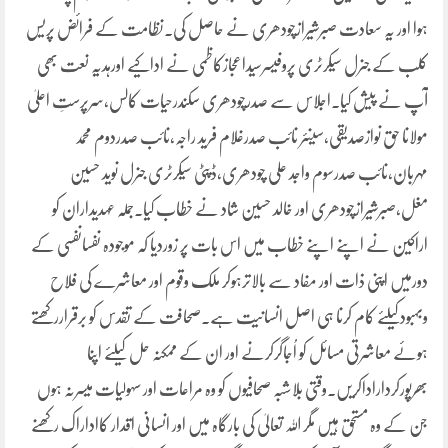
ہوا اور یہ سعادت صبرشیرازچودھری نے حاصل کی۔نظامت کے فرائض پریس
کلب کے جنرل سیکرٹری پروفیسرسیداعجازکاظمی نے اداکیے اورہدیہ نعت بھی
آپ نے پیش کیا۔اجلاس سے صدرچودھری سکندرحیات کالس،سرپرستِ اعلیٰ
مولانا حق نوازصدیقی،سینئر نائب صدرغلام فرید راجہ،نائب صدردوم محمد
مہربان،نائب صدرسوم واجد علی چودھری،ڈپٹی سیکرٹری جنرل نوید حسین
مغل،صبرشیرازچودھری اور خالد حسین شاد نے خطاب کیا۔جملہ عہدیداران کو
اراکین نے اپنے اپنے خطاب میں اس بات پر زوردیا کہ موجودہ نفسانفسی کے
دورمیں اپنی ذات اور مفاد سے بالاترہوکر ملک وقوم اور معاشرے کی فلاح
وبہبودکیلئے کام کرنا ہی اصل انسانیت ہے۔صحافت کے تقدس کو برقراررکھتے
ہوئے معاشرتی مسائل کو اُجاگرکرنے اور ان کے ممکنہ حل کیلئے اپنا
بھرپورکرداراداکریں۔وقتی بلاشبہ صحافیوں کو وہ مراعات اور سہولیات میسرنہ ہوں
جن کے وہ مستحق ہیں مگر اللہ تعالیٰ کی بارگاہ میں اور انسانی اقدار کااداراک رکھنے