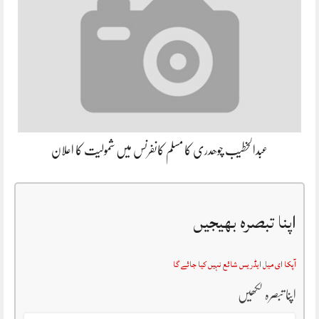
عبدالخطیب چوھدری کا مسلم کانفرنس میں شمولیت کا اعلان
اپنا تبصرہ بھیجیں
آپکا ای میل ایڈریس شائع نہیں کیا جائے گا
اپنا تبصرہ لکھیں