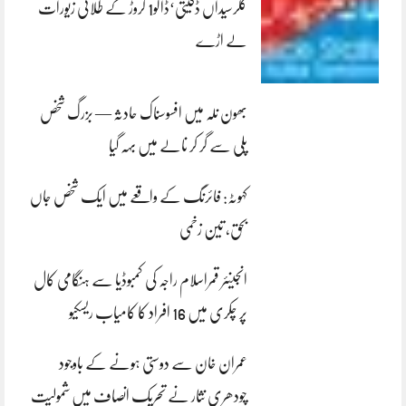
کلرسیداں ڈکیتی‘ڈاکو1 کروڑ کے طلائی زیورات
لے اڑے
بھون نلہ میں افسوسناک حادثہ — بزرگ شخص
پلی سے گر کر نالے میں بہہ گیا
کہوٹہ: فائرنگ کے واقعے میں ایک شخص جاں
بحق، تین زخمی
انجینئر قمراسلام راجہ کی کمبوڈیا سے ہنگامی کال
پر چکری میں 16 افراد کا کامیاب ریسکیو
عمران خان سے دوستی ہونے کے باوجود
چودھری نثار نے تحریک انصاف میں شمولیت