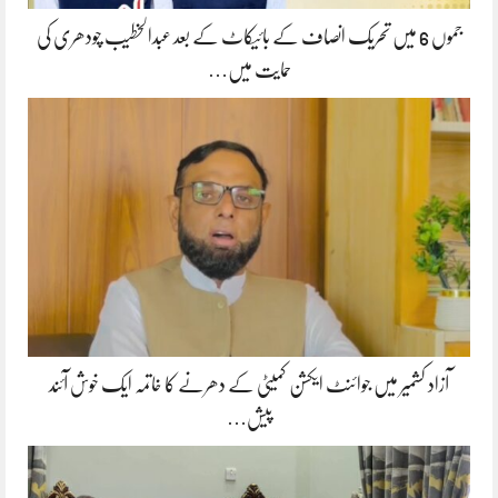
جموں 6 میں تحریک انصاف کے بائیکاٹ کے بعد عبدالخطیب چودھری کی
حمایت میں…
آزاد کشمیر میں جوائنٹ ایکشن کمیٹی کے دھرنے کا خاتمہ ایک خوش آئند
پیش…