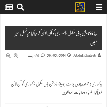
Skip
to
content
ریڈفاؤنڈیشن ہائی سکول چکسواری کو آن لائن کردیاگیا ‘پرنسل منیر
حسین
25/02/2014
Abdul Khateeb
0 تبصرے
چ
کسواری( نمائندہ پنڈی پوست )ریڈفاؤنڈیشن ہائی سکول چکسواری کو آن لائن
کردیاگیا۔طلباء وطالبات اوروالدین