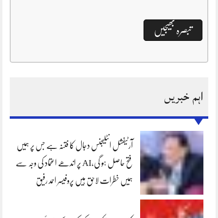
اہم خبریں
آرٹیفشل انٹلیجنس دجال کا فتنہ ہے جس پر ہمیں
فتح حاصل ہو گی،AI پر اندھے اعتماد کی وجہ سے
ہمیں خطرات لاحق ہیں پروفیسر احمد رفیق