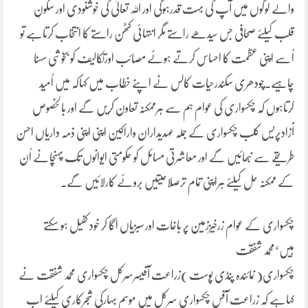
والے لوگوں میں آپ کی بہت قدرہوگی اور اللہ تعالیٰ کی خوشنودی اور سکونِ
قلب کیلئے صحافی جس سیدھے راستے مگر انتہائی کٹھن راستے کا انتخاب کرتاہے تو
اُسے اپنی عظمت کا احساس کرتے ہوئے مصائب اورتکالیف کو بخوشی سہنا
چاہیے۔چودھری سکندرحیات کالس نے اپنے خطاب میں کہاکہ میں اُمید
کرتاہوں کہ چکسواری کی عوام ہم سے ہرممکنہ تعاون کریں گے اور بالخصوص
آزادپریس کلب چکسواری کے جملہ عہدیداران واراکین اپنی اپنی ذمہ داریاں احسن
طریقے سے نبھائیں گے اور معاشرتی مسائل کو حکومتی ایوانوں تک پہنچانے اُن
کے ممکنہ حل کیلئے ہراپنی تمام ترصلاحیتیں بروئے کارلائیں گے۔
چکسواری کے عوام زرخیززمین پر باغات اور سبزیاں اگا کر خود کفیل ہو سکتے
ہیں‘محمد شفقت
چکسواری( نمائندہ پنڈی پوست )زراعت آفیسرسرکل چکسواری محمد شفقت نے
کہاہے کہ زراعت آفس چکسواری سرکل میں موسمِ بہارکی شجرکاری کیلئے اب