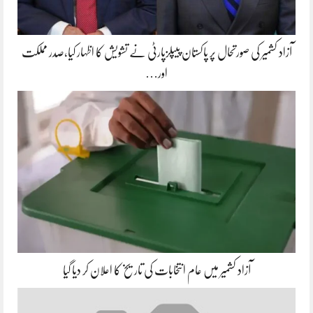
آزاد کشمیر کی صورتحال پر پاکستان پیپلزپارٹی نے تشویش کا اظہار کیا،صدر مملکت
اور…
آزاد کشمیر میں عام انتخابات کی تاریخ کا اعلان کر دیا گیا