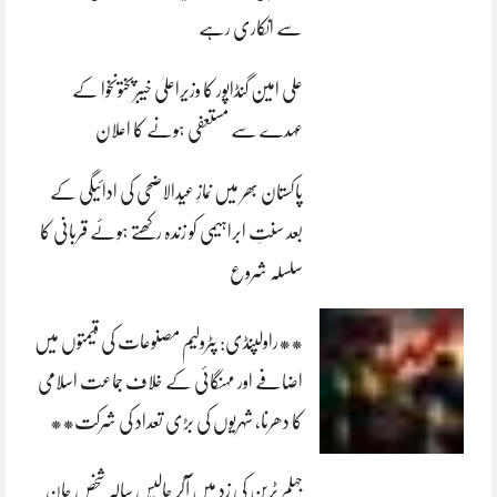
سے انکاری رہے
علی امین گنڈاپور کا وزیراعلیٰ خیبرپختونخوا کے
عہدے سے مستعفی ہونے کا اعلان
پاکستان بھر میں نمازِ عیدالاضحی کی ادائیگی کے
بعد سنتِ ابراہیمی کو زندہ رکھتے ہوئے قربانی کا
سلسلہ شروع
**راولپنڈی: پٹرولیم مصنوعات کی قیمتوں میں
اضافے اور مہنگائی کے خلاف جماعت اسلامی
کا دھرنا، شہریوں کی بڑی تعداد کی شرکت**
جہلم ٹرین کی زد میں آکر چالیس سالہ شخص جان