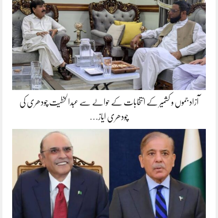
آزاد جموں و کشمیر کے انتخابات کے حوالے سے عبدالخطیت چودھری کی
چودھری ایاز…