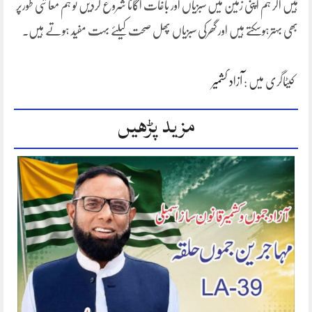
ہیں اگر ہم اپنی زمین میں سبزیاں اور باغات اگانا شروع کردیں تو ہم معاشی طورپر
بھی بہترہوسکتے ہیں اور گھرکی سبزیاں پھل صحت کیلئے بہت مفید ہوتے ہیں۔
کیٹاگری میں :
آزاد کشمیر
مزید پڑھیں