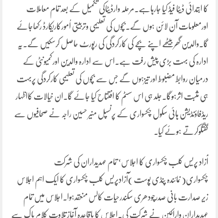
کا ابتدائی ڈیٹا فیڈ کیا جارہاہے۔مرحلہ وارڈیٹاکی تکمیل کے بعد تمام معاملات
اورمعلومات آن لائن ہوں گے۔بچوں کی تعلیمی وتربیتی اُمورکاریکارڈ رکھاجائے
گا۔والدین گھربیٹھے اپنے بچے کی کارکردگی کی رپورٹ حاصل کرسکیں گے۔یہ
ادارہ کی بہت بڑی پیش رفت ہے۔اس سے ادارہ والدین اورکمیونٹی کے
درمیان روابط مضبوط اور تیزہوں گے جس سے بچوں کی تعلیمی کارکردگی پربہت
ہی مثبت اثرہوگا۔جلد ہی اس سسٹم کا افتتاح کیا جائے گا۔ان خیالات کااظہار
ریڈفاؤنڈیشن ہائی سکول چکسواری کے پرنسپل منیر حسین راجہ نے صحافیوں سے
گفتگوکرتے ہوئے کیا۔
آزاد پریس کلب چکسواری کا اجلاس‘ تمام عہدیداران کی شرکت
چکسواری( نمائندہ پنڈی پوست )آزادپریس کلب چکسواری کا ایک اہم اجلاس
زیرِ صدارت بانی صدرچودھری سکندرحیات کالس منعقدہوا۔اجلاس میں تمام
عہدیداران واراکین نے شرکت کی۔اجلاس کا باقاعدہ آغاز تلاوت کلام پاک سے