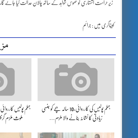
زیر حراست اشتہاری کو ٹھوس شواہد کے ساتھ چالان عدالت کیا جائے گا،ا
کیٹاگری میں :
جرائم
مزی
جہلم پولیس کی کارروائی،10 سالہ بچے کو جنسی
جہلم پولیس کارروائ
زیادتی کا نشانہ بنانے والا ملزم…
ملوث ملزم گر