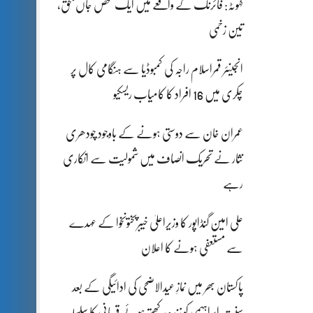
کہوٹہ: فائرنگ کے واقعے میں ایک شخص جاں بحق،
تین زخمی
انجینئر قمراسلام راجہ کی کمبوڈیا سے ہنگامی کال پر
چکری میں 16 افراد کا کامیاب ریسکیو
عمران خان سے دوستی ہونے کے باوجود چودھری
نثار نے تحریک انصاف میں شمولیت سے انکاری
رہے
علی امین گنڈاپور کا وزیراعلیٰ خیبرپختونخوا کے عہدے
سے مستعفی ہونے کا اعلان
پاکستان بھر میں نمازِ عیدالاضحی کی ادائیگی کے بعد
سنتِ ابراہیمی کو زندہ رکھتے ہوئے قربانی کا سلسلہ