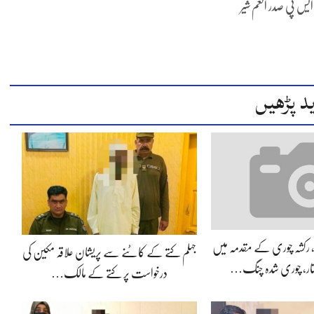
یس پی صدر انعم شیر
د پڑھیں
ی، رکشہ چوری کے مقدمہ میں
جہلم کتے کے کاٹنے سے پریشان علاقہ مکین کی
فتار، چوری شدہ چنگ…
درخواست پر کتے کے مالک…