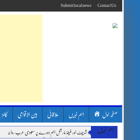
Skip
Submit local news
Contact Us
to
content
صفحہ اول
اہم خبریں
علاقائی
بین الاقوامی
کالمز
اہم خبریں
وزیر اعظم شہباز شریف اور فیلڈ مارشل اہم دورے پر سعودی عرب روانہ