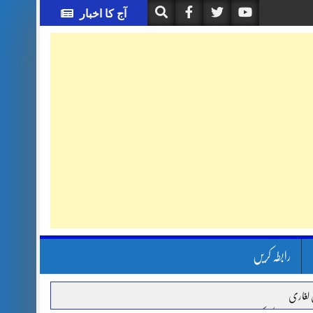
آج کا اخبار
رابطہ کریں
 لغاری