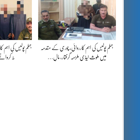
جہلم پولیس کی اہم کارروائی، چوری کے مقدمہ
جہلم پولیس کی اہم کا
میں ملوث لیڈی ملزمہ گرفتار، مالِ…
نہ کروانے پر 04 مل