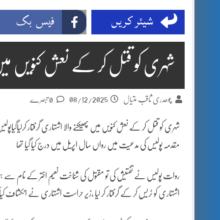
جموں 6 تحریک شاد باد کا عبدالخطیب چودھری کی حمایت کا اعلان
قا
شیئر کریں
فیس بک
ڈپٹی کمشنر راولپنڈی کیپٹن(ر) ندیم ناصر کا دورہء کلرسیداں
اسلام آباد
مون سون بارشیں، لینڈ سلائیڈنگ اور کوٹلی ستیاں کے نظر انداز متاثرین
شہری کو قتل کر کے نعش کنویں میں پ
08/12/2025
چوھدری ثاقب متیال
0 تبصرے
شہری کو قتل کر کے نعش کنویں میں پھینکنے والا اشتہاری گرفتار کرلیاگیاپول
مقدمہ پولیس کی مدعیت میں رواں سال اپریل میں درج کیا گیا تھا
روات پولیس نے تفتیش کی تو مقتول کی شناخت نعیم اختر کے نام سے ہ
اشتہاری کو ٹریس کر کے گرفتار کر لیا ،زیر حراست اشتہاری نے انکشاف کیا