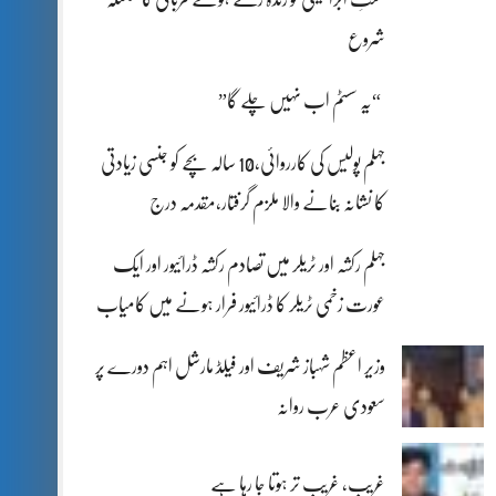
شروع
“یہ سسٹم اب نہیں چلے گا”
جہلم پولیس کی کارروائی،10 سالہ بچے کو جنسی زیادتی
کا نشانہ بنانے والا ملزم گرفتار،مقدمہ درج
جہلم رکشہ اور ٹریلر میں تصادم رکشہ ڈرائیور اور ایک
عورت زخمی ٹریلر کا ڈرائیور فرار ہونے میں کامیاب
وزیر اعظم شہباز شریف اور فیلڈ مارشل اہم دورے پر
سعودی عرب روانہ
غریب، غریب تر ہوتا جا رہا ہے