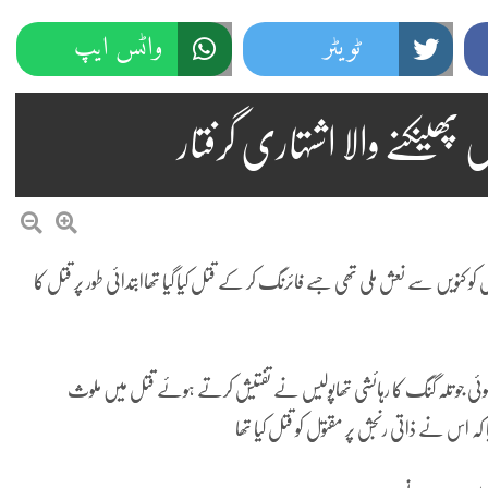
ئداعظم نامی شہری کا شناختی کارڈ بلاک،عدالت کا شہری کو پیش ہونے کا حکم
چارسدہ کا ب
ٹویٹر
واٹس ایپ
 میں غیرملکی وفود کی آمد کے موقع پر ڈیوٹی سے غائب پولیس اہلکاروں کیخلاف سخت ایکشن، 2 اے ایس آئی سمیت 12 اہلکاروں کو نوکری سے فارغ کردیا گیا۔
اسسٹنٹ کمشنر کلرسیداں سیدہ زینب حسین کی پریس کانفرنس
شہید گر وپ کیپٹنعاصم 
ھینکنے والا اشتہاری گرفتار
یس کو کنویں سے نعش ملی تھی جسے فائرنگ کر کے قتل کیا گیا تھاابتدائی طور پر قتل کا
وئی جو تلہ گنگ کا رہائشی تھاپولیس نے تفتیش کرتے ہوئے قتل میں ملوث
 کہ اس نے ذاتی رنجش پر مقتول کو قتل کیا تھا