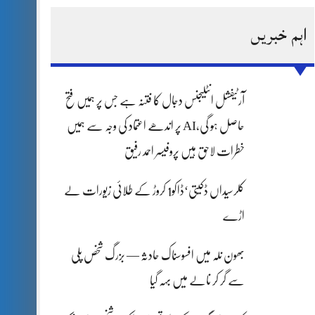
ہادر سپوت وطن کی حرمت پر قربان
اہم خبریں
طارق مکمل فوجی اعزاز کے ساتھ سپردِ خاک
آرٹیفشل انٹلیجنس دجال کا فتنہ ہے جس پر ہمیں فتح
حاصل ہو گی،AI پر اندھے اعتماد کی وجہ سے ہمیں
خطرات لاحق ہیں پروفیسر احمد رفیق
کلرسیداں ڈکیتی‘ڈاکو1 کروڑ کے طلائی زیورات لے
اڑے
بھون نلہ میں افسوسناک حادثہ — بزرگ شخص پلی
سے گر کر نالے میں بہہ گیا