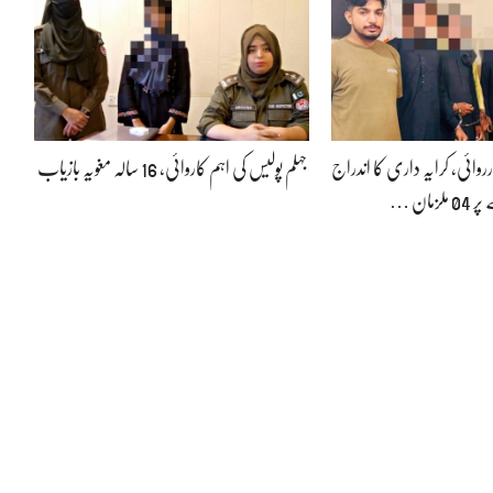
رروائی، کرایہ داری کا اندراج
جہلم پولیس کی اہم کاروائی، 16 سالہ مغویہ بازیاب
زمان …