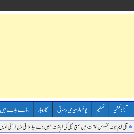
آزاد کشمیر
تعلیم
پوٹھوار میری دھرتی
کاروبار
ہمارے بارے میں
آئی ایم ایف مخصوص اوقات میں سستی بجلی کی اجازت نہیں دے رہا، وفاقی وزیر توانائی اویس