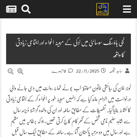
Skip
to
content
نجی ہاؤسنگ سوسائٹی میں لڑکی کے مبینہ اغواء اور اجتماعی زیادتی
کا واقعہ
22/11/2025
ساجد جنجوعہ
0 تبصرے
گوجر خان کی رہائشی خاتون مسماۃ( اب ) نے تھانہ روات میں دی جانے والی
درخواست میں الزام عائد کیا ہے کہ انہیں مبینہ طور پر اغواء کر کے اجتماعی زیادتی
کا نشانہ بنایا گیا۔ تفصیلات کے مطابق سائلہ اور ان کی والدہ گزشتہ ڈیڑھ سال
سے شاہد سلیم نامی شخص کے گھر کام کاج کرتی تھیں، جو کہ برطانیہ میں مقیم
ہے اور سال میں دو مرتبہ پاکستان آتا ہے۔سائلہ کے مطابق ایک سال قبل