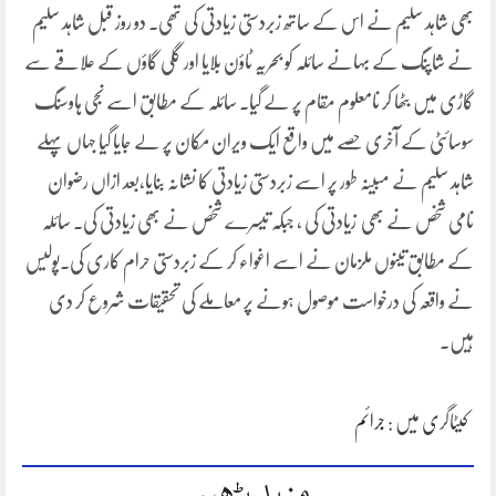
بھی شاہد سلیم نے اس کے ساتھ زبردستی زیادتی کی تھی۔ دو روز قبل شاہد سلیم
نے شاپنگ کے بہانے سائلہ کو بحریہ ٹاؤن بلایا اور گلی گاؤں کے علاقے سے
گاڑی میں بٹھا کر نامعلوم مقام پر لے گیا۔ سائلہ کے مطابق اسے نجی ہاوسنگ
سوسائٹی کے آخری حصے میں واقع ایک ویران مکان پر لے جایا گیا جہاں پہلے
شاہد سلیم نے مبینہ طور پر اسے زبردستی زیادتی کا نشانہ بنایا،بعد ازاں رضوان
نامی شخص نے بھی زیادتی کی ، جبکہ تیسرے شخص نے بھی زیادتی کی۔ سائلہ
کے مطابق تینوں ملزمان نے اسے اغواء کر کے زبردستی حرام کاری کی۔پولیس
نے واقعہ کی درخواست موصول ہونے پر معاملے کی تحقیقات شروع کر دی
ہیں۔
کیٹاگری میں :
جرائم
مزید پڑھیں