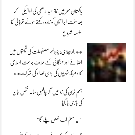
پاکستان بھر میں نمازِ عیدالاضحی کی ادائیگی کے
بعد سنتِ ابراہیمی کو زندہ رکھتے ہوئے قربانی کا
سلسلہ شروع
**راولپنڈی: پٹرولیم مصنوعات کی قیمتوں میں
اضافے اور مہنگائی کے خلاف جماعت اسلامی
کا دھرنا، شہریوں کی بڑی تعداد کی شرکت**
جہلم ٹرین کی زد میں آکر چالیس سالہ شخص جان
کی بازی ہارگیا
“یہ سسٹم اب نہیں چلے گا”