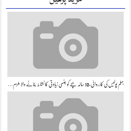
جہلم پولیس کی کارروائی،10 سالہ بچے کو جنسی زیادتی کا نشانہ بنانے والا ملزم…