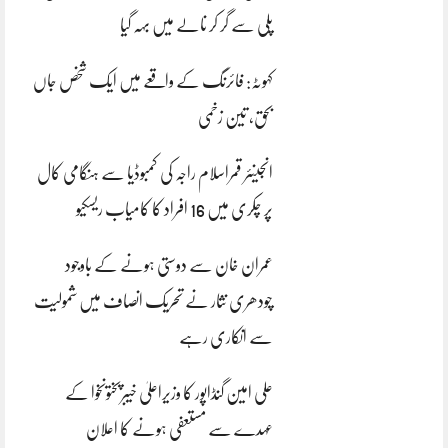
پلی سے گر کر نالے میں بہہ گیا
کہوٹہ: فائرنگ کے واقعے میں ایک شخص جاں
بحق، تین زخمی
انجینئر قمراسلام راجہ کی کمبوڈیا سے ہنگامی کال
پر چکری میں 16 افراد کا کامیاب ریسکیو
عمران خان سے دوستی ہونے کے باوجود
چودھری نثار نے تحریک انصاف میں شمولیت
سے انکاری رہے
علی امین گنڈاپور کا وزیراعلیٰ خیبرپختونخوا کے
عہدے سے مستعفی ہونے کا اعلان