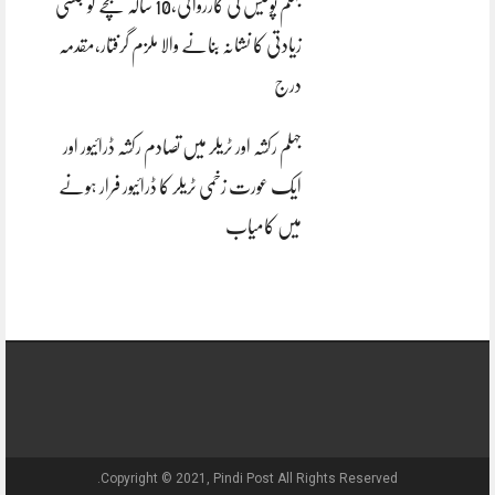
جہلم پولیس کی کارروائی،10 سالہ بچے کو جنسی
زیادتی کا نشانہ بنانے والا ملزم گرفتار،مقدمہ
درج
جہلم رکشہ اور ٹریلر میں تصادم رکشہ ڈرائیور اور
ایک عورت زخمی ٹریلر کا ڈرائیور فرار ہونے
میں کامیاب
Copyright © 2021, Pindi Post All Rights Reserved.