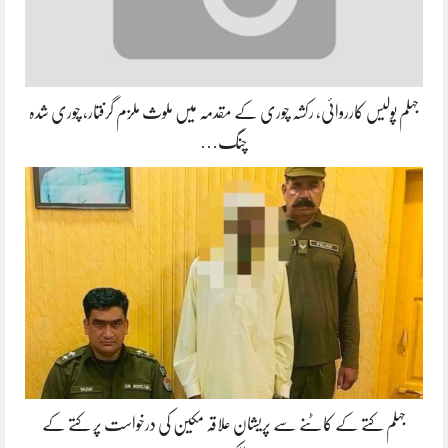
جہلم پولیس کارروائی، رکشہ چوری کے مقدمہ میں ملوث ملزم گرفتار، چوری شدہ
چنگ…
جہلم کتے کے کاٹنے سے پریشان علاقہ مکین کی درخواست پر کتے کے