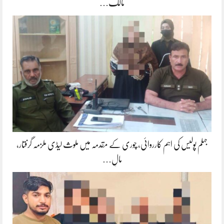
مالک…
جہلم پولیس کی اہم کارروائی، چوری کے مقدمہ میں ملوث لیڈی ملزمہ گرفتار،
مالِ…