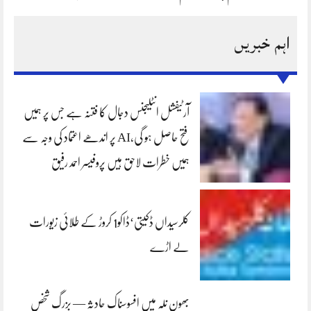
اہم خبریں
آرٹیفشل انٹلیجنس دجال کا فتنہ ہے جس پر ہمیں
فتح حاصل ہو گی،AI پر اندھے اعتماد کی وجہ سے
ہمیں خطرات لاحق ہیں پروفیسر احمد رفیق
کلرسیداں ڈکیتی‘ڈاکو1 کروڑ کے طلائی زیورات
لے اڑے
بھون نلہ میں افسوسناک حادثہ — بزرگ شخص