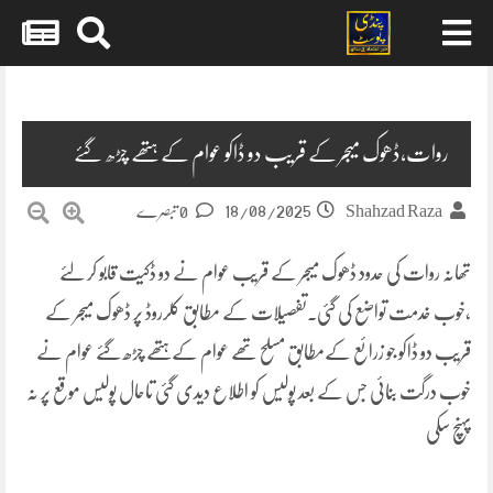
Skip
to
content
روات،ڈھوک میجر کے قریب دو ڈاکو عوام کے ہتھے چڑھ گئے
18/08/2025
Shahzad Raza
0 تبصرے
تھانہ روات کی حدود ڈھوک میجر کے قریب عوام نے دو ڈکیت قابو کر لئے
،خوب خدمت تواضع کی گئی۔تفصیلات کے مطابق کلرروڈ پر ڈھوک میجر کے
قریب دو ڈاکو جو زرائع کےمطابق مسلح تھے عوام کے ہتھے چڑھ گئے عوام نے
خوب درگت بنائی جس کے بعد پولیس کو اطلاع دیدی گئی تاحال پولیس موقع پر نہ
پہنچ سکی