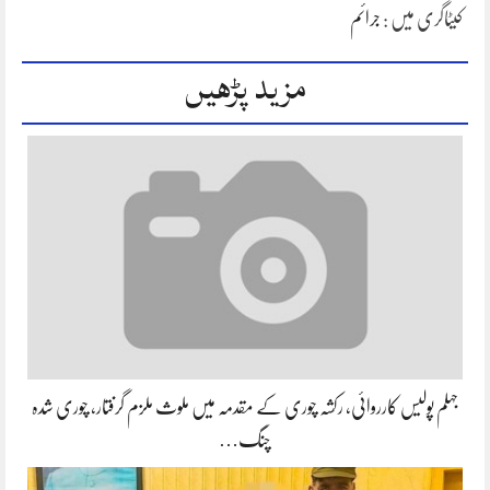
کیٹاگری میں :
جرائم
مزید پڑھیں
جہلم پولیس کارروائی، رکشہ چوری کے مقدمہ میں ملوث ملزم گرفتار، چوری شدہ
چنگ…