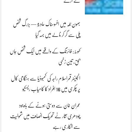
لے اڑے
بھون نلہ میں افسوسناک حادثہ — بزرگ شخص
پلی سے گر کر نالے میں بہہ گیا
کہوٹہ: فائرنگ کے واقعے میں ایک شخص جاں
بحق، تین زخمی
انجینئر قمراسلام راجہ کی کمبوڈیا سے ہنگامی کال
پر چکری میں 16 افراد کا کامیاب ریسکیو
عمران خان سے دوستی ہونے کے باوجود
چودھری نثار نے تحریک انصاف میں شمولیت
سے انکاری رہے