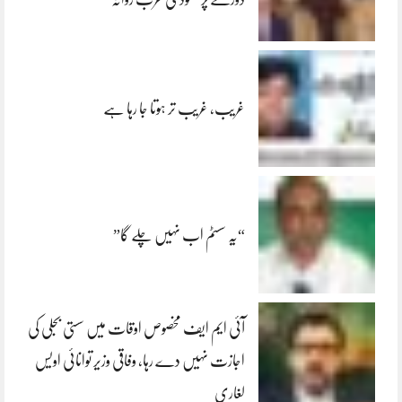
غریب، غریب تر ہوتا جا رہا ہے
“یہ سسٹم اب نہیں چلے گا”
آئی ایم ایف مخصوص اوقات میں سستی بجلی کی
اجازت نہیں دے رہا، وفاقی وزیر توانائی اویس
لغاری