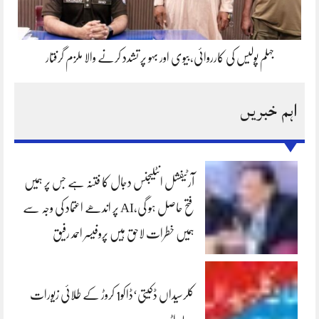
جہلم پولیس کی کارروائی،بیوی اور بہو پر تشدد کرنے والا ملزم گرفتار
اہم خبریں
آرٹیفشل انٹلیجنس دجال کا فتنہ ہے جس پر ہمیں
فتح حاصل ہو گی،AI پر اندھے اعتماد کی وجہ سے
ہمیں خطرات لاحق ہیں پروفیسر احمد رفیق
کلرسیداں ڈکیتی‘ڈاکو1 کروڑ کے طلائی زیورات