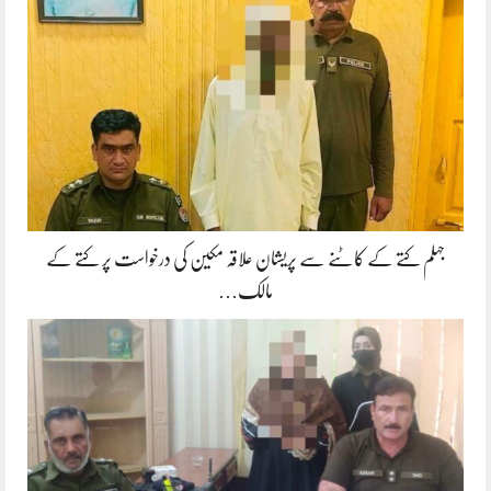
جہلم کتے کے کاٹنے سے پریشان علاقہ مکین کی درخواست پر کتے کے
مالک…