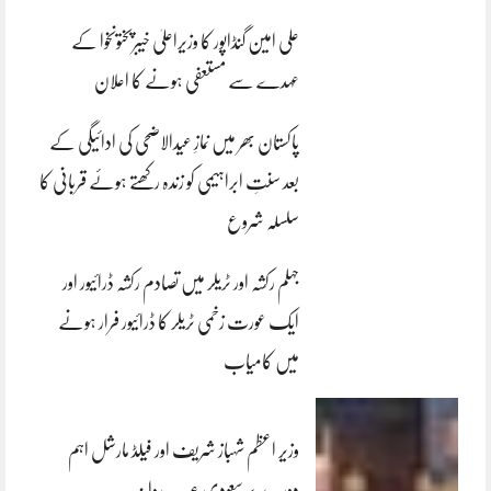
علی امین گنڈاپور کا وزیراعلیٰ خیبرپختونخوا کے
عہدے سے مستعفی ہونے کا اعلان
پاکستان بھر میں نمازِ عیدالاضحی کی ادائیگی کے
بعد سنتِ ابراہیمی کو زندہ رکھتے ہوئے قربانی کا
سلسلہ شروع
جہلم رکشہ اور ٹریلر میں تصادم رکشہ ڈرائیور اور
ایک عورت زخمی ٹریلر کا ڈرائیور فرار ہونے
میں کامیاب
وزیر اعظم شہباز شریف اور فیلڈ مارشل اہم
دورے پر سعودی عرب روانہ