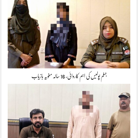
جہلم پولیس کی اہم کاروائی، 16 سالہ مغویہ بازیاب