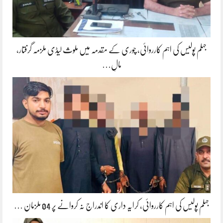
جہلم پولیس کی اہم کارروائی، چوری کے مقدمہ میں ملوث لیڈی ملزمہ گرفتار،
مالِ…
جہلم پولیس کی اہم کارروائی، کرایہ داری کا اندراج نہ کروانے پر 04 ملزمان …