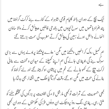
ہے
ایک میچ کے دوران بانٹھ کلیام قومی شاہراہ کے کنارے بنے کرکٹ گراونڈ میں
چند افراد ہاتھوں میں سرخ کپڑوں میں باندھی فائلیں و پیمائش کرنے والا سامان
اٹھائے داخل ہوئے زمین کی پیمائش کرتے مغرب کی سمت بڑھتے گئے
ہم کھیل روک کر انھیں دیکھنے میں مگن‘ ہمارے پوچھنے پر بولے یہاں سے بڑی
سڑک بنے گی جو پنڈی جائے گی ہم اپنے کھیلنے کے میدان و محنت سے بنائی
کرکٹ پیچ کے کھو جانے کے غم میں پریشان ہو کر بیٹھ گئے اور نئے گراونڈ کو
بنانے کی بحث میں مگن ہو گئے وقت گزرتا گیا ملک میں اقتدار بھی بدلتا رہا
کبھی جمہوریت کے ثمرات تو کبھی مارشل لاء کی افادیت پر بزرگوں کی گفتگو سننے کو
ملتی رہی۔ پنڈی رنگ روڈ پروجیکٹ ان دونوں طرز کی حکومتوں کے دوران کبھی