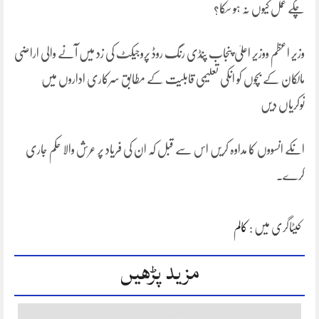
چکے عمل کیوں نہ ہو سکا؟
وزیر اعظم ووزیر اعلیٰ پنجاب پنڈی رنگ روڈ پروجیکٹ کی زد میں آنے والی اراضی
مالکان کے بچوں کو انکی تعلیمی قابلیت کے مطابق سرکاری اداروں میں
نوکریاں دیں
انکے انسووں کا مداوہ کریں اس سے قبل کہ ان کی فریاد پر عرش والا حکم جاری
کرے۔
کیٹاگری میں :
کالم
مزید پڑھیں