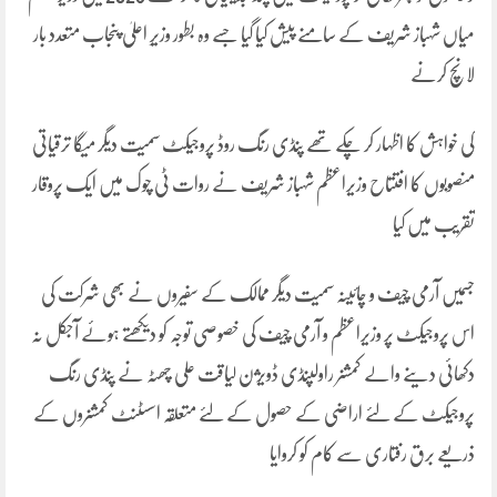
میاں شہباز شریف کے سامنے پیش کیا گیا جسے وہ بطور وزیرِ اعلیٰ پنجاب متعدد بار
لانچ کرنے
کی خواہش کا اظہار کر چکے تھے پنڈی رنگ روڈ پروجیکٹ سمیت دیگر میگا ترقیاتی
منصوبوں کا افتتاح وزیراعظم شہباز شریف نے روات ٹی چوک میں ایک پروقار
تقریب میں کیا
جسمیں آرمی چیف و چائینہ سمیت دیگر ممالک کے سفیروں نے بھی شرکت کی
اس پروجیکٹ پر وزیراعظم و آرمی چیف کی خصوصی توجہ کو دیکھتے ہوئے آجکل نہ
دکھائی دینے والے کمشنر راولپنڈی ڈویژن لیاقت علی چھٹہ نے پنڈی رنگ
پروجیکٹ کے لئے اراضی کے حصول کے لئے متعلقہ اسسٹنٹ کمشنروں کے
ذریعے برق رفتاری سے کام کو کروایا