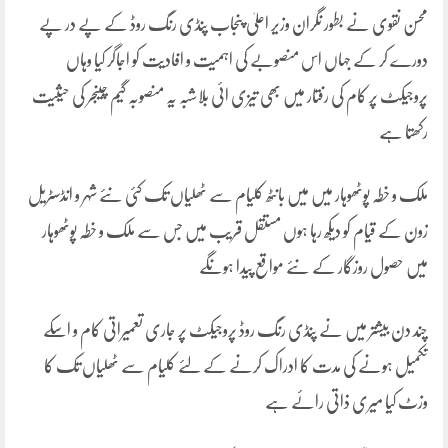
محسن نقوی نے بطور نگران وزیر اعلیٰ پنجاب پنڈی رنگ روڈ کے پے در پے
دورے کر کے جہاں اس منصوبے کی اہمیت و افادیت کو اجاگر کیا وہاں
پروجیکٹ پر کام کی رفتار میں بھی تیزی ائی بلاشبہ یہ منصوبہ گیم چینجر کی حیثیت
رکھتا ہے
ملک و خطہ پوٹھوہار میں میں بانٹھ کلیام سے ٹھلیاں تک کئی نئے شہر و انڈسٹریل
زون کے قیام کو دیکھ رہا ہوں مستقل قریب میں جس سے ملک و خطہ پوٹھوہار
میں حصول روزگار کے نئے مواقع پیدا ہونگے
چند دن بیشتر میں نے پنڈی رنگ روڈ پروجیکٹ پر جاری تعمیراتی کام و اسکے
تکمیل ہونے کی مدت کا ادراک کرنے کے لئے کلیام سے ٹھلیاں تک کا
وزٹ کیا میری ذاتی رائے ہے