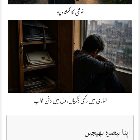
خوشی کا گمشدہ پتہ
الماری میں رکھی ڈگریاں، دل میں دفن خواب
اپنا تبصرہ بھیجیں