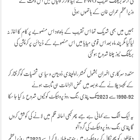
کی ارتھ بریکنگ تقریب FWO کے ہیڈکوارٹر ٹولیاں میں اس وقت کے
وزیراعظم عمران خان کے ہاتھوں ہوئی
جسمیں میں بھی شریک تھا اس تقریب کے باوجود اس منصوبے پر کام کا اغاز نہ
کیا گیا مگر چند ماہ بعد اس قومی میڈیا میں اس منصوبے کے ڈیزائن پر کرپشن کی
بریکنگ نیوز چلنا شروع ہو گئی
متعدد سرکاری افسران بشمول کمشنر راولپنڈی ڈویژن و سیاسی شخصیات کو گرفتار کر
کے کیسز چلائے گے جو بعد میں محض الزامات ہی ثابت ہوئے
1990,92سے 2023تک پنڈی رنگ روڈ پروجیکٹ کو کیوں شروع نہ کیا جا سکا
یہ ایک الگ سے کہانی ہے جسے پھر کبھی احاطہ قلم میں لانے کی کوشش کروں
گا پنڈی رنگ روڈ پروجیکٹ کی گرد آلو
د فائلوں کو پھر نکال کر پروجیکٹ میں چند تبدیلیاں لا کر اسے 2023میں وزیراعظم