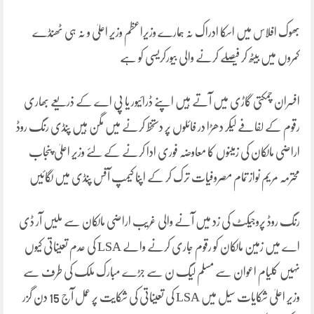
بھوک افلاس میں اسکا ادراک نہ ہمارے وزیراعظم وزیرِ اعلیٰ و نہ ہی ٹھنڈے
کمروں میں بیٹھ کر فیصلے کرنے والی بیورکریسی کو ہے
افسران چمکتی گاڑی میں آتے ہیں اپنے ڈرائیور یا پی اے کے ذریعے بھاری
رقوم کے لفافے لیکر دھڑا در فائلوں پر دستخط کرنے میں مگن ہیں پنڈی رنگ روڈ
اراضی مالکان کی زمینوں کا معاوضہ فوری ادا کرنے کے لئے وزیر اعلیٰ پنجاب
محترمہ مریم نواز تمام مصروفیات ترک کر کے اپنا کیمپ آفس پنڈی میں لگائیں
رنگ روڈ پروجیکٹ کی زد میں آنے والی غریب اراضی مالکان سے ملیں آر ڈی
اے میں زمین مالکان کو رقوم جاری کرنے والے LSA کی عدم تعیناتی کیوں
نہیں کلیام اعوان سے مسلم لیگ ن سے جڑے مبارک ملک کی طرف سے
وزیر اعلیٰ شکایات سیل میں LSA کی تعیناتی کی شکایت پر عمل آج 15 دن گزر