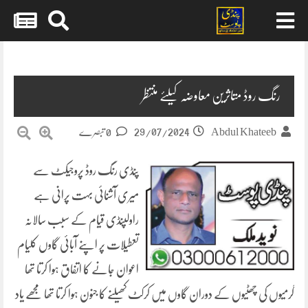
Skip
to
content
رنگ روڈ متاثرین معاوضہ کیلئے منتظر
29/07/2024
Abdul Khateeb
0 تبصرے
پنڈی رنگ روڈ پروجیکٹ سے
میری آشنائی بہت پرانی ہے
راولپنڈی قیام کے سبب سالانہ
تعطیلات پر اپنے آبائی گاوں کلیام
اعوان جانے کا اتفاق ہوا کرتا تھا
گرمیوں کی چھٹیوں کے دوران گاوں میں کرکٹ کھیلنے کا جنون ہوا کرتا تھا مجھے یاد