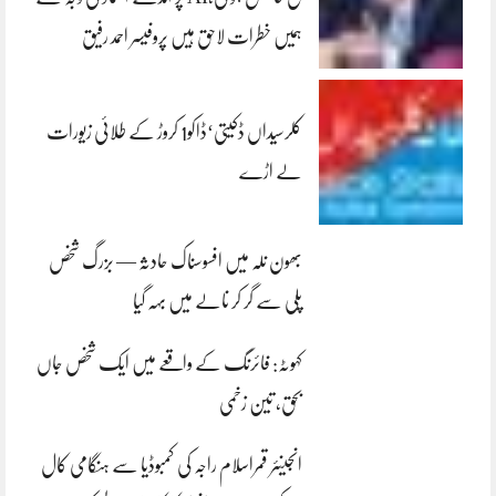
ہمیں خطرات لاحق ہیں پروفیسر احمد رفیق
کلرسیداں ڈکیتی‘ڈاکو1 کروڑ کے طلائی زیورات
لے اڑے
بھون نلہ میں افسوسناک حادثہ — بزرگ شخص
پلی سے گر کر نالے میں بہہ گیا
کہوٹہ: فائرنگ کے واقعے میں ایک شخص جاں
بحق، تین زخمی
انجینئر قمراسلام راجہ کی کمبوڈیا سے ہنگامی کال