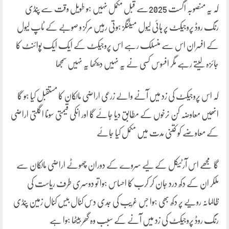
کہ یہ منصوبہ اگست 2025سے قبل مکمل نہیں ہو طویل وقت سے پنڈی
رنگ روڈ پروجیکٹ پر ہائی لیول میٹنگز ہوتی رہیں مرکز و صوبے کے ٹاپ لیول
کے افسران اس سے منسلک رہے اس پروجیکٹ کے ایک ایک پوائنٹ کا
جائزہ لیتے رہے مگر افسوس کسی نے یہ نہیں دیکھا یہ نہیں سمجھا
کہ اس پروجیکٹ کی زد میں آنے والے زرعی اراضی مالکان کا مستقبل کیا ہو گا
انھیں معاوضہ کن نرخوں کے مطابق دیا جائے گا اور انکی قیمتی سونا اگلتی اراضی
کے معاوضے کو کتنی مدت میں مکمل کیا جائے
گا مجھے اس آرٹیکل کے لیے سروے کے دوران چھوٹے اراضی مالکان سے
ملکر ان کے دکھ درد جان کر کرب کا احساس ہوا تو دوسری طرف ریاست کی
ظالمانہ رویے پر دکھ بھی ہوا جس غریب کی جدی دس کنال بیس کنال زمین پنڈی
رنگ روڈ پروجیکٹ کی زد میں آنے کے سبب وہ گھر بیٹھا ہوا ہے