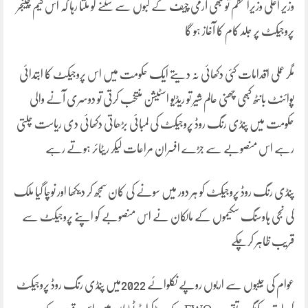
وزیر اعلیٰ وزیراعظم تو کبھی آرمی چیف کے لبوں سے سننے کو ملتا رہا کہ اس گیم چینجر
پروجیکٹ پر جلد کام کا آغاز ہو گا
مگر عملی اقدامات کئی دکھائی نہ دیتے ایک حکومت میں اس پروجیکٹ کا ابتدائی
پوائنٹ بانٹھ کبھی چھنی عالم شیر تو ریڈیو اسٹیشن منتخب کرتی تو دوسری آنے والی
حکومت میں پنڈی رنگ روڈ پروجیکٹ کی لمبائی بڑھاتی دکھائی دی ریاست چلتی
رہے اس منصوبے سے جڑے افسران مراعات لیکر ریٹائر ہوتے رہے
پنڈی رنگ روڈ پروجیکٹ کو ہر دور میں سونے کی کان سمجھ کر دیکھا اور نوچا گیا ملک
کی نجی ہاوسنگ سکیموں کے مالکان نے اس منصوبے کو اپنے پروجیکٹ سے
قریب ظاہر کرچکے
عوام کی جیبوں سے اربوں روپے نکلوائے 2022میں پنڈی رنگ روڈ پروجیکٹ