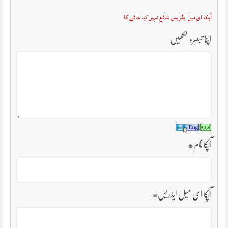
آپکا ای میل ایڈریس شائع نہیں کیا جائے گا
اپنا تبصرہ لکھیں
آپکا نام
*
آپکا ای میل ایڈریس
*