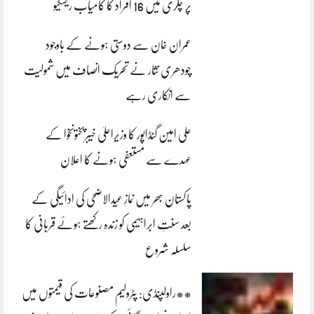
پر چکری میں 16 افراد کا کامیاب ریسکیو
عمران خان سے دوستی ہونے کے باوجود
چودھری نثار نے تحریک انصاف میں شمولیت
سے انکاری رہے
علی امین گنڈاپور کا وزیراعلیٰ خیبرپختونخوا کے
عہدے سے مستعفی ہونے کا اعلان
پاکستان بھر میں نمازِ عیدالاضحی کی ادائیگی کے
بعد سنتِ ابراہیمی کو زندہ رکھتے ہوئے قربانی کا
سلسلہ شروع
**راولپنڈی: پٹرولیم مصنوعات کی قیمتوں میں