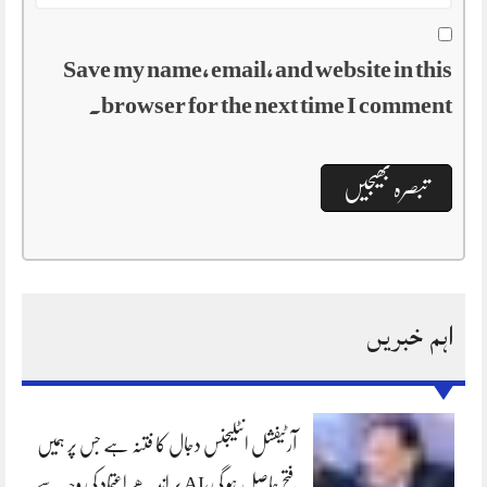
Save my name, email, and website in this
browser for the next time I comment.
اہم خبریں
آرٹیفشل انٹلیجنس دجال کا فتنہ ہے جس پر ہمیں
فتح حاصل ہو گی،AI پر اندھے اعتماد کی وجہ سے