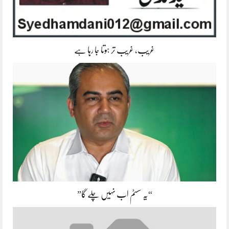
غریب، غریب تر ہوتا جا رہا ہے
“یہ سسٹم اب نہیں چلے گا”