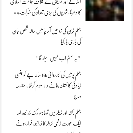
اضافے اور مہنگائی کے خلاف جماعت اسلامی
کا دھرنا، شہریوں کی بڑی تعداد کی شرکت**
جہلم ٹرین کی زد میں آکر چالیس سالہ شخص جان
کی بازی ہارگیا
“یہ سسٹم اب نہیں چلے گا”
جہلم پولیس کی کارروائی،10 سالہ بچے کو جنسی
زیادتی کا نشانہ بنانے والا ملزم گرفتار،مقدمہ
درج
جہلم رکشہ اور ٹریلر میں تصادم رکشہ ڈرائیور اور
ایک عورت زخمی ٹریلر کا ڈرائیور فرار ہونے