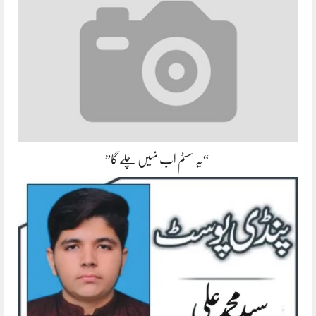
“یہ سسٹم اب نہیں چلے گا”