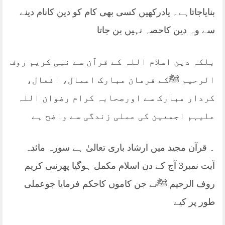
بنایاجاتاہے۔ یادرکھیں کسی بھی کام کو دین کانام دینے
سے وہ دین کاحصہ نہیں بن جاتا
بلکہ دین اسلام اللہ کے قرآن سے نبی کریم روف
الرحیم ﷺکے فرمان مبارک اعمال، افعال،
کردار مبارک سے اورصحابہ کرام رضوان اللہ
علیہم اجمعین کی عملی زندگی سے واضح ہے
۔ قرآن مجید میں ارشاد باری تعالیٰ ہے سورہ مائدہ
آیت نمبر3 آج کے دن اسلام مکمل ہوگیا پھرنبی کریم
روف الرحیم ﷺنے جن کاموں کاحکم فرمایا جوعملی
طور پر کیے