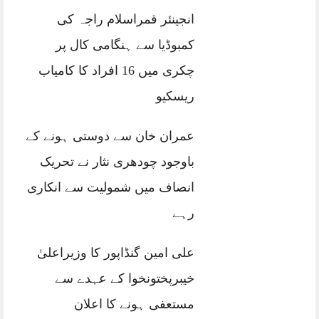
انجینئر قمراسلام راجہ کی
کمبوڈیا سے ہنگامی کال پر
چکری میں 16 افراد کا کامیاب
ریسکیو
عمران خان سے دوستی ہونے کے
باوجود چودھری نثار نے تحریک
انصاف میں شمولیت سے انکاری
رہے
علی امین گنڈاپور کا وزیراعلیٰ
خیبرپختونخوا کے عہدے سے
مستعفی ہونے کا اعلان