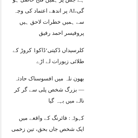
گی،AI پر اندھے اعتماد کی وجہ
سے ہمیں خطرات لاحق ہیں
پروفیسر احمد رفیق
کلرسیداں ڈکیتی‘ڈاکو1 کروڑ کے
طلائی زیورات لے اڑے
بھون نلہ میں افسوسناک حادثہ
— بزرگ شخص پلی سے گر کر
نالے میں بہہ گیا
کہوٹہ: فائرنگ کے واقعے میں
ایک شخص جاں بحق، تین زخمی