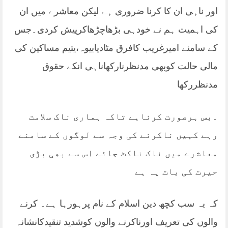
اور ناہی ان کا کرنا ضروری ہے لیکن معاشرے میں ان
کی اہمیت ہم نے خودہی بڑھاچڑھاکرپیش کردی۔جس
کے سامنے امیرغریب کافرق مٹادیابیوہ،یتیم مساکین کی
مالی حالت کوبھی مدنظرنارکھاناہی انکے حقوق
مدنظررکھا
۔بس ہرصورت کرناہے تاکہ ہماری ناک سلامت
رہے کہیں ناکرنے کی وجہ سے لوگوں کے سامنے
معاشرے میں ناک ناکٹ جائے اس سے بھی بڑی
حیرت کی بات یہ ہے
کہ یہ سب کچھ دین اسلام کے نام پرہورہا ہے۔ کرنے
والوں کی تعریف اورناکرنے والوں کوشدید تنقیدکانشانہ