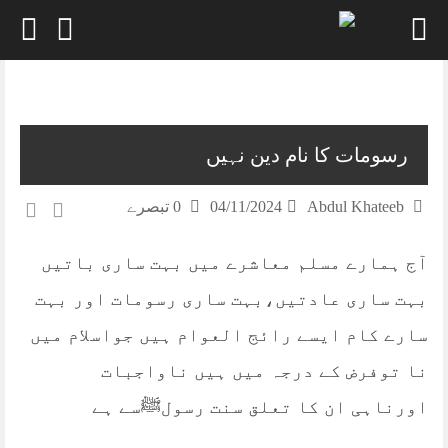
Skip
to
content
رسومات کا نام دین نہیں
Abdul Khateeb
04/11/2024
0 تبصرے
آج ہمارے مسلم معاشرے میں بہت ساری باتیں
بہت ساری عادتیں،بہت ساری رسومات اور بہت
سارے کام ایسے رائج العوام ہیں جواسلام میں
نا توفرض کے درجہ میں ہیں ناواجبات
اورناہی ان کا تعلق سنت رسولﷺسے ہے