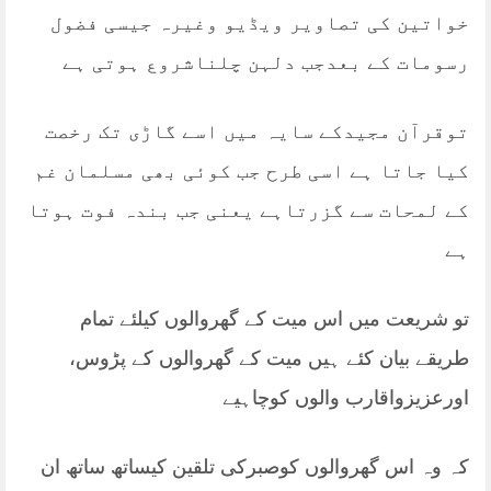
خواتین کی تصاویر ویڈیو وغیرہ جیسی فضول
رسومات کے بعدجب دلہن چلناشروع ہوتی ہے
توقرآن مجیدکے سایہ میں اسے گاڑی تک رخصت
کیا جاتا ہے اسی طرح جب کوئی بھی مسلمان غم
کے لمحات سے گزرتاہے یعنی جب بندہ فوت ہوتا
ہے
تو شریعت میں اس میت کے گھروالوں کیلئے تمام
طریقے بیان کئے ہیں میت کے گھروالوں کے پڑوس،
اورعزیزواقارب والوں کوچاہیے
کہ وہ اس گھروالوں کوصبرکی تلقین کیساتھ ساتھ ان