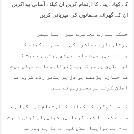
کے کھانے پینے کا اہتمام کریں ان کیلئے آسانی پیداکریں
ان کے گھرآئے مہمانوں کی میزبانی کریں
جبکہ ہمارے معاشرے میں ایسانہیں
ہوتاہمارے معاشرے کی بے حسی دیکھئے کہ
جنازہ میں میت سامنے پڑی ہوتی ہے میت کے
لواحقین پرغم کاپہاڑٹوٹاہوتاہے لیکن میت
کا جنازہ پڑھتے ہی دل پر پتھر رکھ کروہ یہ
اعلان کرنے پرمجبورہوتے ہیں
کہ سب لوگوں کے کھانے کااہتمام کیا گیا ہے
سارے کھانا کھا کرجائیں کیایہاں کوئی دعوت
عام ہے جوایسااعلان کیا جاتا ہے پھرجب