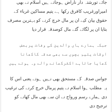
جائے تورشتہ دار ناراض ہوجاتے ہیں اسلام نے بھی
امیراورغریب کافرق رکھا ہے یتیم مساکین غرباء کے
حقوق بیان کیے ان پر مال خرچ کرنے کو بہترین مصرف
بتایا ان پر لگائے گئے مال کوصدقہ قرار دیا
جبکہ ہمارے ہاں والدین کی وفات پربعض
اوقات یتیم بچوں سے بھی صدقہ کاکھانا
کھایا جاتاہے اکثرکھانے والے وہ ہوتے ہیں
جواس صدقہ کے مستحق بھی نہیں ہوتے یعنی اس کا
یہ مطلب ہوا اسلام نے یتیم پرمال خرچ کرنے کی ترغیب
دی ہمارے رسم ورواج نے ان سے بھی مال کھانے کو
ترجیح دی