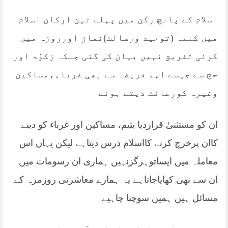
اسلام کے پانچ رکن میں پہلے تین ارکان اسلام
میں کلمہ (توحید ورسالت)نماز اورروزہ میں
کوئی تفریق نہیں بیان کی گئی جبکہ زکوٰۃ اور
حج سے جیسے اہم فریضہ سے بھی غرباء،مساکین
وغیرہ کورعائت دیتے ہوئے
ان کو مستثنیٰ قراردیا یتیم، مساکین اور غرباء کو دینے
کاان پرخرچ کرنے کااسلام درس دیتاہے لیکن یہاں اس
معاملہ میں ایساتوہرگزنہیں ہماری ان رسومات میں
ان سے بھی کھایاجاتاہے یہ ہمارے معاشرتی روزمرہ کے
مسائل ہیں ہمیں سوچنا چاہیے