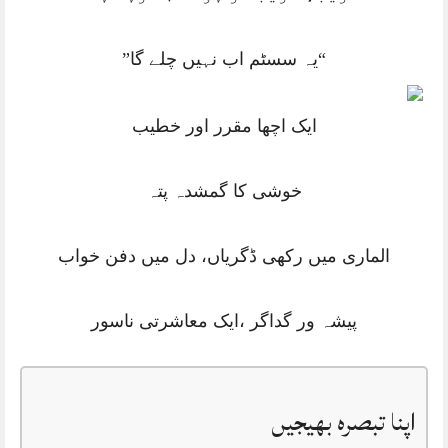
“یہ سسٹم اب نہیں چلے گا”
ایک اچھا مقرر اور خطیب
خوشی کا گمشدہ پتہ
الماری میں رکھی ڈگریاں، دل میں دفن خواب
پیشہ ور گداگر ،ایک معاشرتی ناسور
اپنا تبصرہ بھیجیں