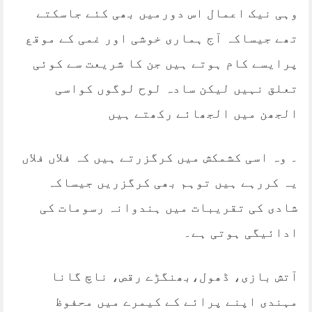
وہی نیک اعمال اس دورمیں بھی کئے جاسکتے
تھے جیساکہ آج ہماری خوشی اور غمی کے موقع
پرایسے کام ہوتے ہیں جن کا شریعت سے کوئی
تعلق نہیں لیکن سادہ لوح لوگوں کواسی
الجھن میں الجھائے رکھتے ہیں
۔ وہ اسی کشمکش میں کرگزرتے ہیں کہ فلاں فلاں
یہ کررہے ہیں توہم بھی کرگزریں جیساکہ
شادی کی تقریبات میں ہندوانہ رسومات کی
ادائیگی ہوتی ہے۔
آتش بازی، ڈھول،بھنگڑے رقص، ناچ گانا
مہندی اپنے پرائے کے کیمرے میں محفوظ