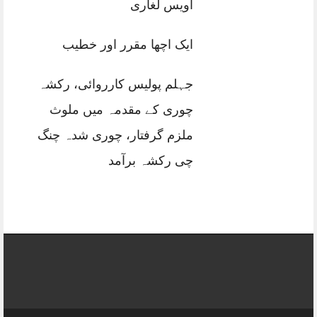
اویس لغاری
ایک اچھا مقرر اور خطیب
جہلم پولیس کارروائی، رکشہ
چوری کے مقدمہ میں ملوث
ملزم گرفتار، چوری شدہ چنگ
چی رکشہ برآمد