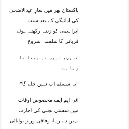
پاکستان بھر میں نمازِ عیدالاضحی
کی ادائیگی کے بعد سنتِ
ابراہیمی کو زندہ رکھتے ہوئے
قربانی کا سلسلہ شروع
غریب، غریب تر ہوتا جا
رہا ہے
“یہ سسٹم اب نہیں چلے گا”
آئی ایم ایف مخصوص اوقات
میں سستی بجلی کی اجازت
نہیں دے رہا، وفاقی وزیر توانائی