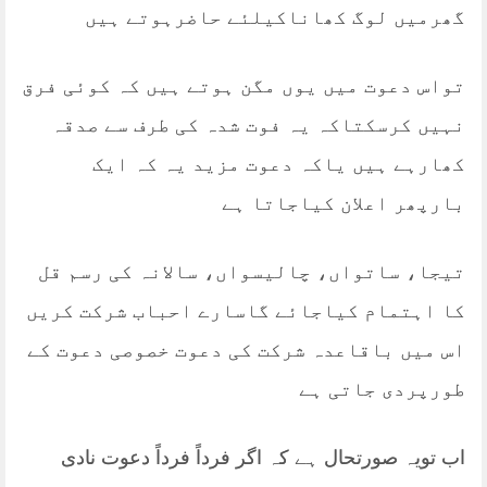
گھرمیں لوگ کھاناکیلئے حاضرہوتے ہیں
تواس دعوت میں یوں مگن ہوتے ہیں کہ کوئی فرق
نہیں کرسکتاکہ یہ فوت شدہ کی طرف سے صدقہ
کھارہے ہیں یاکہ دعوت مزید یہ کہ ایک
بارپھر اعلان کیاجاتا ہے
تیجا، ساتواں، چالیسواں، سالانہ کی رسم قل
کا اہتمام کیاجائے گاسارے احباب شرکت کریں
اس میں باقاعدہ شرکت کی دعوت خصوصی دعوت کے
طورپردی جاتی ہے
اب تویہ صورتحال ہے کہ اگر فرداً فرداً دعوت نادی