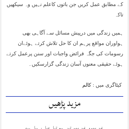
کے مطابق عمل کریں جن باتوں کاعلم نہیں وہ سیکھیں
تاکہ
ہمیں زندگی میں درپیش مسائل سے آگاہی بھی
ہواوران مواقع پرہم ان کا حل تلاش کرتے ہوئےان
رسومات کی جگہ فرائض واجبات اور سنن پرعمل کرتے
ہوئے حقیقی معنوں آسان زندگی گزارسکیں۔
کیٹاگری میں :
کالم
مزید پڑھیں
غریب، غریب تر ہوتا جا رہا ہے