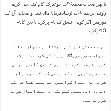
یا پھراصحاب محمدﷺنے جوخیرکے کام کئے۔نبی کریم
روف الرحیم ﷺنے ارشادفرمایا مااناعلیہ واصحابی آج کے
دورمیں اگر کوئی عشق کے نام پرکرے یا دین کانام
لگاکرکرے
اس سے کوئی فرق نہیں پڑتا۔ ہم قرآن وسنت
اوراصحاب رسولﷺ کی زندگی کوسامنے رکھ
کریہ فیصلہ کرسکتے ہیں کہ جن کاموں کو ان
مقدس ہستیوں نے کیایاجن کاحکم فرمایاوہ
کریں جن اعمال کوانہوں نے نہیں کیا ناحکم
دیاوہ دین نہیں کیونکہ جن نیک اعمال کوہم
کررہے ہیں