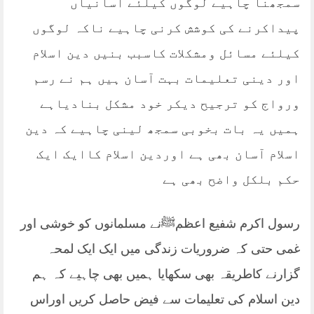
سمجھنا چاہیے لوگوں کیلئے آسانیاں
پیداکرنے کی کوشش کرنی چاہیے ناکہ لوگوں
کیلئے مسائل ومشکلات کاسبب بنیں دین اسلام
اور دینی تعلیمات بہت آسان ہیں ہم نے رسم
ورواج کو ترجیح دیکر خود مشکل بنادیاہے
ہمیں یہ بات بخوبی سمجھ لینی چاہیے کہ دین
اسلام آسان بھی ہے اوردین اسلام کاایک ایک
حکم بلکل واضح بھی ہے
رسول اکرم شفیع اعظمﷺنے مسلمانوں کو خوشی اور
غمی حتی کہ ضروریات زندگی میں ایک ایک لمحہ
گزارنے کاطریقہ بھی سکھایا ہمیں بھی چاہیے کہ ہم
دین اسلام کی تعلیمات سے فیض حاصل کریں اوراس