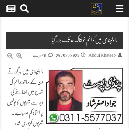
Skip
to
content
راولپنڈی میں کرائم خوفناک حد تک بڑھ گیا
28/02/2023
Abdul Khateeb
0 تبصرے
راولپنڈی میں ہر گزرتے
دن کے ساتھ جرائم کی
شرح میں اضافے کی
وجہ سے شہریوں کا پولیس
پر اعتماد کم ہو رہاہے۔
شہریوں کوچوری شدہ