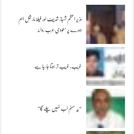
وزیر اعظم شہباز شریف اور فیلڈ مارشل اہم
دورے پر سعودی عرب روانہ
غریب، غریب تر ہوتا جا رہا ہے
“یہ سسٹم اب نہیں چلے گا”