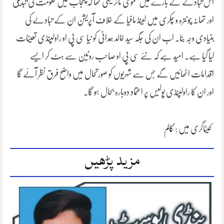
اس تبادلے کے بارے میں عمومی تاثر یہی تھا کہ پنجاب میں حکومت کی تبدیلی
اور تھانہ چونترہ و چکری میں لینڈ مافیا کے خلاف آپریشن ان کے تبادلے کی
بنیادی وجہ بنا۔ اب ان کی جگہ سید خالد ہمدانی کو نیا سی پی او راولپنڈی تعینات
کیا گیا ہے۔ امید ہے کہ نئے سی پی او صاحب روٹین سے ہٹ کر ایسے
اقدامات اٹھائیں گے جس سے شہریوں کو صورتحال میں واضح فرق نظر آئے گا
اور ان کا راولپنڈی پولیس پر اعتماد دوبارہ بحال ہو گا۔
کیٹاگری میں :
کالم
مزید پڑھیں