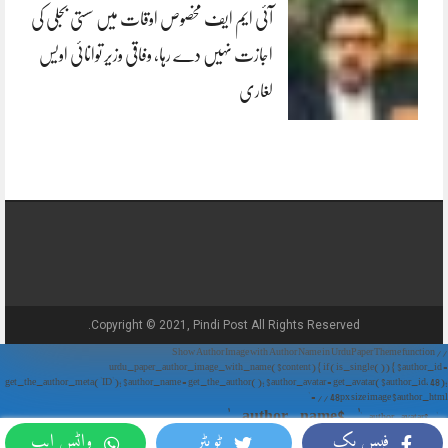
آئی ایم ایف مخصوص اوقات میں سستی بجلی کی
اجازت نہیں دے رہا، وفاقی وزیر توانائی اویس
لغاری
Copyright © 2021, Pindi Post All Rights Reserved.
// Show Author Image with Author Name in UrduPaper Theme function
urdu_paper_author_image_with_name($content) { if (is_single()) { $author_id =
get_the_author_meta('ID'); $author_name = get_the_author(); $author_avatar = get_avatar($author_id, 48);
// 48px size image $author_html = '
' . $author_name . '
' . $author_avatar . '
فیس بک
ٹویٹر
واٹس ایپ
'; return $author_html . $content; } return $content; } add_filter('the_content',