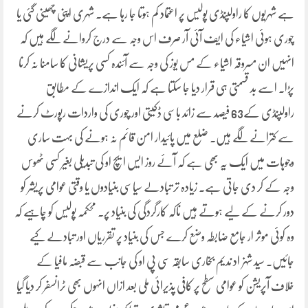
ہے شہریوں کا راولپنڈی پولیس پر اعتماد کم ہوتا جا رہا ہے۔ شہری اپنی چھینی گئی یا
چوری ہوئی اشیاء کی ایف آئی آر صرف اس وجہ سے درج کروانے لگے ہیں کہ
انہیں ان مسروقہ اشیاء کے مس یوز کی وجہ سے آئندہ کسی پریشانی کا سامنا نہ کرنا
پڑا۔ اسے بد قسمتی ہی قرار دیا جا سکتا ہے کہ ایک اندازے کے مطابق
راولپنڈی کے63 فیصد سے زائد باسی ڈکیتی اور چوری کی واردات رپورٹ کرنے
سے کترانے لگے ہیں۔ ضلع میں پائیدار امن قائم نہ ہونے کی بہت ساری
وجوہات میں ایک یہ بھی ہے کہ آئے روز ایس ایچ او کی تبدیلی بغیر کسی ٹھوس
وجہ کے کر دی جاتی ہے۔ زیادہ تر تبادلے سیاسی بنیادوں یا وقتی عوامی پریشر کو
دور کرنے کے لیے ہوتے ہیں ناکہ کارگردگی کی بنیاد پر۔ محکمہ پولیس کو چاہیے کہ
وہ کوئی موثر ار جامع ضابطہ وضع کرے جسں کی بنیاد پر تقرریاں اور تبادلے کیے
جائیں۔ سید شہزاد ندیم بخاری سابقہ سی پی او کی جانب سے قبضہ مافیا کے
خلاف آپریشن کو عوامی سطح پر کافی پذیرائی ملی بعد ازاں انہوں بھی ٹرانسفر کر دیا گیا