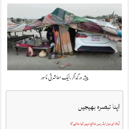
پیشہ ور گداگر ،ایک معاشرتی ناسور
اپنا تبصرہ بھیجیں
آپکا ای میل ایڈریس شائع نہیں کیا جائے گا