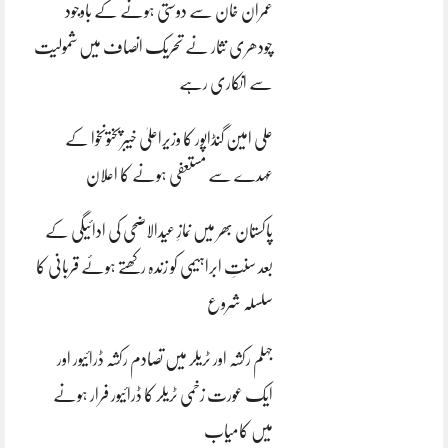
عمران خان سے دوستی ہونے کے باوجود
چودھری نثار نے تحریک انصاف میں شمولیت
سے انکاری رہے
علی امین گنڈاپور کا وزیراعلیٰ خیبرپختونخوا کے
عہدے سے مستعفی ہونے کا اعلان
پاکستان بھر میں نمازِ عیدالاضحی کی ادائیگی کے
بعد سنتِ ابراہیمی کو زندہ رکھتے ہوئے قربانی کا
سلسلہ شروع
جہلم رکشہ اور ٹریلر میں تصادم رکشہ ڈرائیور اور
ایک عورت زخمی ٹریلر کا ڈرائیور فرار ہونے
میں کامیاب