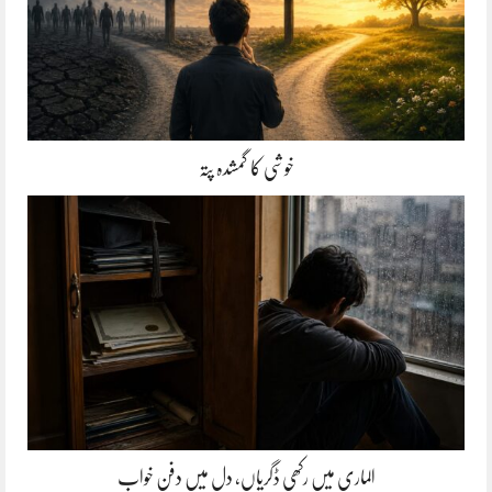
خوشی کا گمشدہ پتہ
الماری میں رکھی ڈگریاں، دل میں دفن خواب