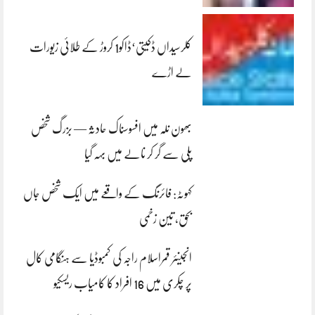
کلرسیداں ڈکیتی‘ڈاکو1 کروڑ کے طلائی زیورات
لے اڑے
بھون نلہ میں افسوسناک حادثہ — بزرگ شخص
پلی سے گر کر نالے میں بہہ گیا
کہوٹہ: فائرنگ کے واقعے میں ایک شخص جاں
بحق، تین زخمی
انجینئر قمراسلام راجہ کی کمبوڈیا سے ہنگامی کال
پر چکری میں 16 افراد کا کامیاب ریسکیو