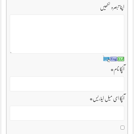
اپنا تبصرہ لکھیں
آپکا نام
*
آپکا ای میل ایڈریس
*