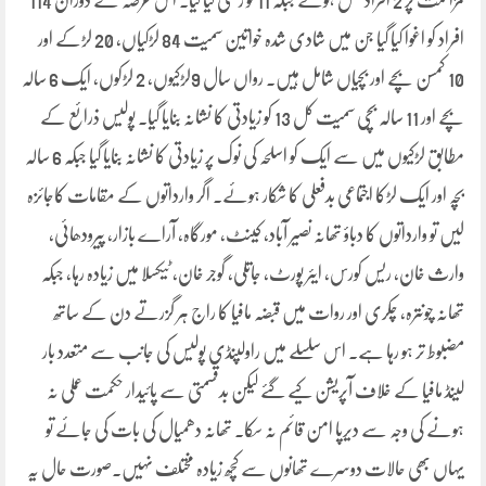
مزاحمت پر 2 افراد قتل ہوئے جبکہ 11 کو زخمی کیا گیا۔ اس عرصہ کے دوران 114
افراد کو اغوا کیا گیا جن میں شادی شدہ خواتین سمیت 84 لڑکیاں، 20 لڑکے اور
10 کمسن بچے اور بچیاں شامل ہیں۔ رواں سال 9لڑکیوں، 2 لڑکوں، ایک 6 سالہ
بچے اور 11 سالہ بچی سمیت کل 13 کو زیادتی کا نشانہ بنایا گیا۔ پولیس ذرائع کے
مطابق لڑکیوں میں سے ایک کو اسلحہ کی نوک پر زیادتی کا نشانہ بنایا گیا جبکہ 6 سالہ
بچہ اور ایک لڑکا اجتماعی بدفعلی کا شکار ہوئے۔ اگر وارداتوں کے مقامات کاجائزہ
لیں تو وارداتوں کا دباؤ تھانہ نصیر آباد، کینٹ، مورگاہ، آراے بازار، پیرودھائی،
وارث خان، ریس کورس، ایئر پورٹ، جاتلی، گوجر خان، ٹیکسلا میں زیادہ رہا، جبکہ
تھانہ چونترہ، چکری اور روات میں قبضہ مافیا کا راج ہر گزرتے دن کے ساتھ
مضبوط تر ہو رہا ہے۔ اس سلسلے میں راولپنڈی پولیس کی جانب سے متعدد بار
لینڈ مافیا کے خلاف آپریشن کیے گئے لیکن بدقسمتی سے پائیدار حکمت عملی نہ
ہونے کی وجہ سے دیرپا امن قائم نہ سکا۔ تھانہ دھمیال کی بات کی جائے تو
یہاں بھی حالات دوسرے تھانوں سے کچھ زیادہ مختلف نہیں۔صورت حال یہ