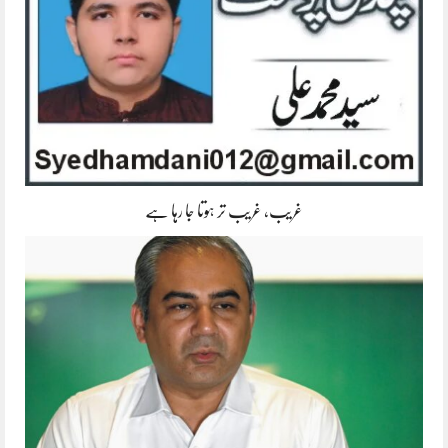
غریب، غریب تر ہوتا جا رہا ہے