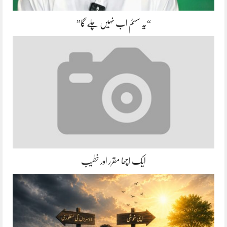
“یہ سسٹم اب نہیں چلے گا”
ایک اچھا مقرر اور خطیب