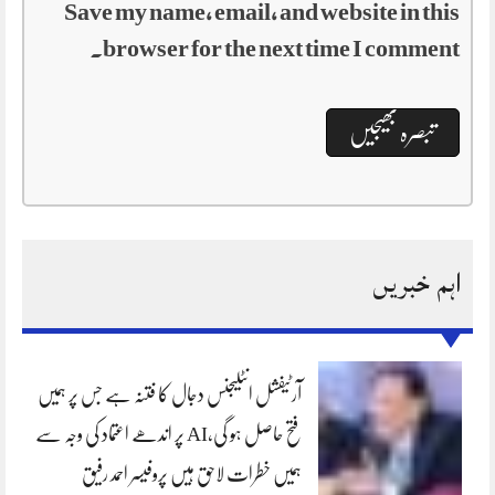
Save my name, email, and website in this
browser for the next time I comment.
اہم خبریں
آرٹیفشل انٹلیجنس دجال کا فتنہ ہے جس پر ہمیں
فتح حاصل ہو گی،AI پر اندھے اعتماد کی وجہ سے
ہمیں خطرات لاحق ہیں پروفیسر احمد رفیق