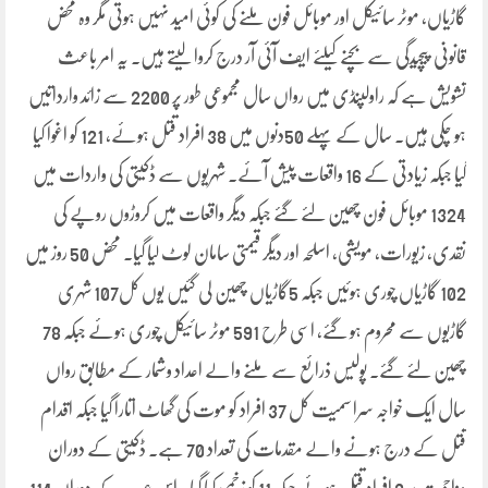
گاڑیاں، موٹر سائیکل اور موبائل فون ملنے کی کوئی امید نہیں ہوتی مگر وہ محض
قانونی پیچیدگی سے بچنے کیلئے ایف آئی آر درج کروا لیتے ہیں۔ یہ امر باعث
تشویش ہے کہ راولپنڈی میں رواں سال مجموعی طور پر 2200 سے زائد وارداتیں
ہو چکی ہیں۔ سال کے پہلے 50دنوں میں 38 افراد قتل ہوئے، 121 کو اغوا کیا
گیا جبکہ زیادتی کے 16 واقعات پیش آئے۔ شہریوں سے ڈکیتی کی واردات میں
1324 موبائل فون چھین لئے گئے جبکہ دیگر واقعات میں کروڑوں روپے کی
نقدی، زیورات، مویشی، اسلحہ اور دیگر قیمتی سامان لوٹ لیا گیا۔ محض 50 روز میں
102 گاڑیاں چوری ہوئیں جبکہ 5گاڑیاں چھین لی گئیں یوں کل107 شہری
گاڑیوں سے محروم ہو گئے، اسی طرح 591 موٹر سائیکل چوری ہوئے جبکہ 78
چھین لئے گئے۔ پولیس ذرائع سے ملنے والے اعداد وشمار کے مطابق رواں
سال ایک خواجہ سرا سمیت کل 37 افراد کو موت کی گھاٹ اتارا گیا جبکہ اقدام
قتل کے درج ہونے والے مقدمات کی تعداد 70 ہے۔ ڈکیتی کے دوران