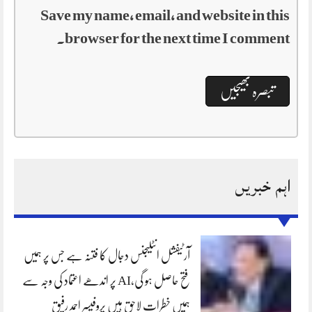
Save my name, email, and website in this
browser for the next time I comment.
اہم خبریں
آرٹیفشل انٹلیجنس دجال کا فتنہ ہے جس پر ہمیں
فتح حاصل ہو گی،AI پر اندھے اعتماد کی وجہ سے
ہمیں خطرات لاحق ہیں پروفیسر احمد رفیق