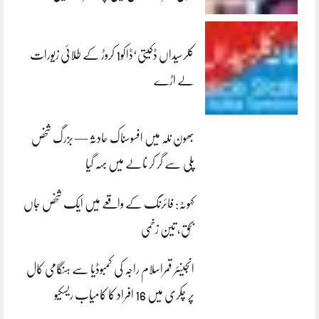
کلرسیداں ڈکیتی‘ڈاکو1 کروڑ کے طلائی زیورات
لے اڑے
بھون نلہ میں افسوسناک حادثہ — بزرگ شخص
پلی سے گر کر نالے میں بہہ گیا
کہوٹہ: فائرنگ کے واقعے میں ایک شخص جاں
بحق، تین زخمی
انجینئر قمراسلام راجہ کی کمبوڈیا سے ہنگامی کال
پر چکری میں 16 افراد کا کامیاب ریسکیو