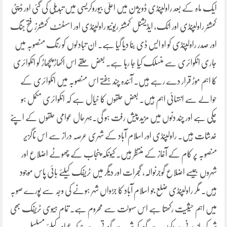
ایک ماہ کے بعد راولپنڈی ڈویژن میں اعلیٰ بیوروکریسی میں تبدیلی کی گئی اور ڈپٹی
کمشنر راولپنڈی اور اٹک، ایڈیشنل کمشنر ریونیو راولپنڈی اور اسسٹنٹ کمشنرز فتح جنگ
اور صدر راولپنڈی کو او ایس ڈی بنا دیا گیا ہے۔ ان تبادلوں کو رنگ منصوبہ میں
جاری انکوائری سے منسلک کیا جا رہا ہے۔ بعض حلقے اس اکھاڑ پچھاڑ کو انکوائری
کا اہم موڑ قرار دے رہے ہیں۔ آئندہ چند ہفتے اس منصوبہ میں انکوائری کے
حوالے سے انتہائی اہم ہیں۔ بعض حلقوں کا خیال ہے کہ انکوائری مکمل ہو
چکی ہے اور چند دنوں میں مزید پیش رفت ہو گی۔بہرحال عوامی حلقوں کے اپنے
خدشات ہیں۔ راولپنڈی اور اسلام آباد کے شہری عرصہ دراز سے اس ناگزیر
منصوبہ پر کام کے آغاز کے منتظر ہیں۔ کیونکہ پنجاب کے چھوٹے اضلاع اور
شہروں جیسے اضلاع گوجرنوالہ، گجرات اور دیگر میں ٹریفک کیلئے بائی پاس موجود
ہیں۔ مگر راولپنڈی ضلع جو اسلام آباد کا جڑواں شہر ہونے کی وجہ سے پورے صوبہ
میں اہم حیثیت رکھتا ہے اس سہولت سے محروم ہے۔ تمام ہیوی ٹریفک بھی