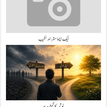
ایک اچھا مقرر اور خطیب
خوشی کا گمشدہ پتہ