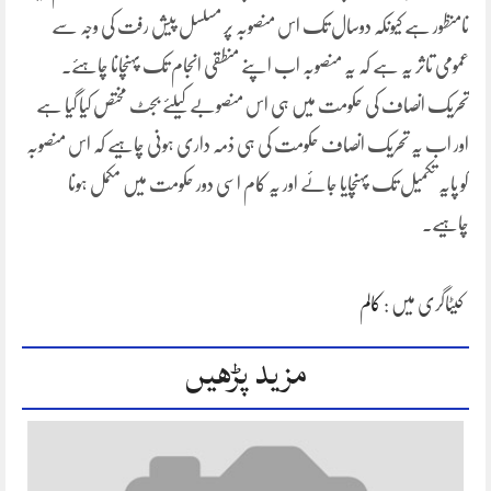
نامنظور ہے کیونکہ دوسال تک اس منصوبہ پر مسلسل پیش رفت کی وجہ سے
عمومی تاثر یہ ہے کہ یہ منصوبہ اب اپنے منطقی انجام تک پہنچانا چاہئے۔
تحریک انصاف کی حکومت میں ہی اس منصوبے کیلئے بجٹ مختص کیا گیا ہے
اور اب یہ تحریک انصاف حکومت کی ہی ذمہ داری ہونی چاہیے کہ اس منصوبہ
کو پایہ تکمیل تک پہنچایا جائے اور یہ کام اسی دور حکومت میں مکمل ہونا
چاہیے۔
کیٹاگری میں :
کالم
مزید پڑھیں