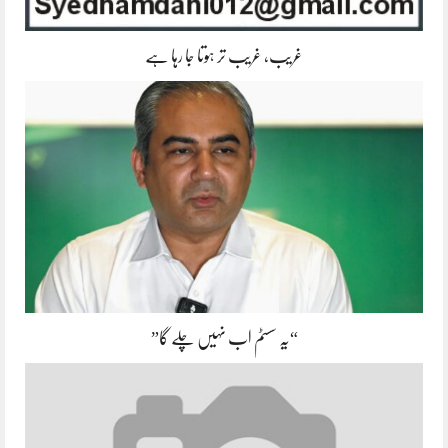
غریب، غریب تر ہوتا جا رہا ہے
“یہ سسٹم اب نہیں چلے گا”