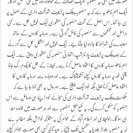
صورت میں بھی یہ منصوبہ تحریک انصاف کے موجودہ دور میں ہی مکمل ہو گا۔
ایک اہم پہلو یہ ہے کہ یہ منصوبہ پبلک پرائیویٹ شراکت داری کے اصول پر
بن رہا تھا۔ اس اصل کے تحت منصوبہ کی منظوری ایک طویل عمل ہے۔ کئی
مراحل اور محکموں سے منصوبہ کی فائل گزرتی ہے۔سرمایہ کاروں کے ساتھ
معاہدے کی شرائط کا جائزہ لیا جاتا یے۔ ایک طویل اور مشکل عمل سے گزرنے
کے بعد پبلک پرائیویٹ پارٹنرشپ اتھارٹی منصوبہ کی منظوری دیتی ہے۔ ایک
اہم پہلو سرمایہ کاروں کا اعتماد حاصل کرنا ہے۔ ٹینڈرز کے عمل کا یکدم رک جانا
یقنی طور پر سرمایہ کاروں کیلئے تشویشناک ہے۔ اور دوبارہ سے سرمایہ کاروں کا
اعتماد حاصل کرنا اپنی جگہ خود ایک چیلنج ہے۔ بہرحال یہ بھی کہا جا رہا ہے کہ
حکومت پبلک پرائیویٹ شراکت داری کی بجائے خود اپنے ہی وسائل سے اس
منصوبہ کو مکمل کرے گی۔ یہ نفع بخش منصوبہ ہے اور ہر صورت میں فائدہ مند
ہی ہو گا۔راولپنڈی اور اسلام آباد کے عوام کی یہ مشترکہ خواہش بلکہ مطالبہ ہے
کہ یہ منصوبہ جلداز جلد پایہ تکمیل تک پہنچے۔ مزید تاخیر کسی بھی صورت عوام کیلئے