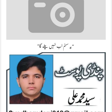
“یہ سسٹم اب نہیں چلے گا”