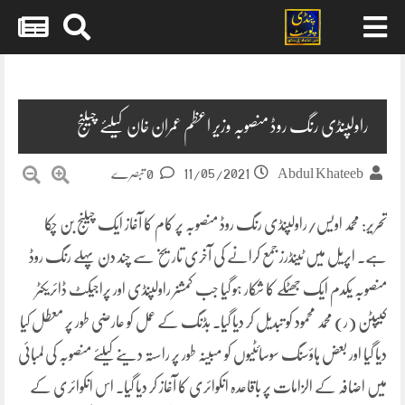
Skip
to
content
راولپنڈی رنگ روڈ منصوبہ وزیر اعظم عمران خان کیلئے چیلنج
11/05/2021
Abdul Khateeb
0 تبصرے
تحریر: محمد اویس/راولپنڈی رنگ روڈ منصوبہ پر کام کا آغاز ایک چیلنج بن چکا
ہے۔ اپریل میں ٹینڈرز جمع کرانے کی آخری تاریخ سے چند دن پہلے رنگ روڈ
منصوبہ یکدم ایک جھٹکے کا شکار ہو گیا جب کمشنر راولپنڈی اور پراجیکٹ ڈائریکٹر
کیپٹن (ر) محمد محمود کو تبدیل کر دیا گیا۔ بڈنگ کے عمل کو عارضی طور پر معطل کیا
دیا گیا اور بعض ہاؤسنگ سوسائٹیوں کو مبینہ طور پر راستہ دینے کیلئے منصوبہ کی لمبائی
میں اضافہ کے الزامات پر باقاعدہ انکوائری کا آغاز کر دیا گیا۔ اس انکوائری کے