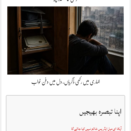
الماری میں رکھی ڈگریاں، دل میں دفن خواب
اپنا تبصرہ بھیجیں
آپکا ای میل ایڈریس شائع نہیں کیا جائے گا