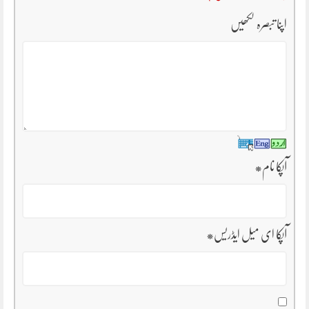
اپنا تبصرہ لکھیں
آپکا نام
*
آپکا ای میل ایڈریس
*