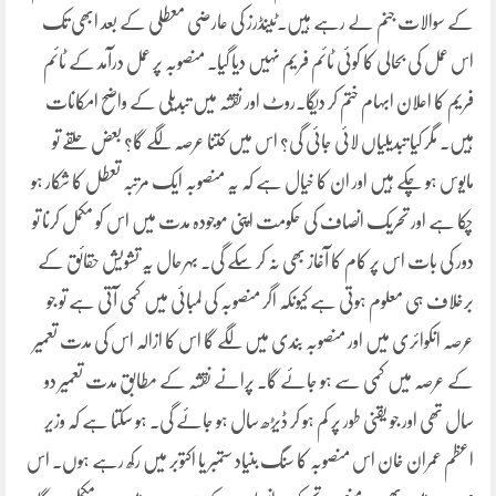
کے سوالات جنم لے رہے ہیں۔ٹینڈرز کی عارضی معطلی کے بعد ابھی تک
اس عمل کی بحالی کا کوئی ٹائم فریم نہیں دیا گیا۔ منصوبہ پر عمل درآمد کے ٹائم
فریم کا اعلان ابہام ختم کر دیگا۔روٹ اور نقشہ میں تبدیلی کے واضح امکانات
ہیں۔ مگر کیا تبدیلیاں لائی جائی گی؟ اس میں کتنا عرصہ لگے گا؟ بعض حلقے تو
مایوس ہو چکے ہیں اور ان کا خیال ہے کہ یہ منصوبہ ایک مرتبہ تعطل کا شکار ہو
چکا ہے اور تحریک انصاف کی حکومت اپنی موجودہ مدت میں اس کو مکمل کرنا تو
دور کی بات اس پر کام کا آغاز بھی نہ کر سکے گی۔ بہرحال یہ تشویش حقائق کے
برخلاف ہی معلوم ہوتی ہے کیونکہ اگر منصوبہ کی لمبائی میں کمی آتی ہے تو جو
عرصہ انکوائری میں اور منصوبہ بندی میں لگے گا اس کا ازالہ اس کی مدت تعمیر
کے عرصہ میں کمی سے ہو جائے گا۔ پرانے نقشہ کے مطابق مدت تعمیر دو
سال تھی اور جو یقنی طور پر کم ہو کر ڈیڑھ سال ہو جائے گی۔ ہو سکتا ہے کہ وزیر
اعظم عمران خان اس منصوبہ کا سنگ بنیاد ستمبر یا اکتوبر میں رکھ رہے ہوں۔ اس