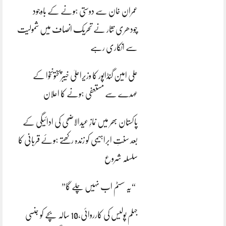
عمران خان سے دوستی ہونے کے باوجود
چودھری نثار نے تحریک انصاف میں شمولیت
سے انکاری رہے
علی امین گنڈاپور کا وزیراعلیٰ خیبرپختونخوا کے
عہدے سے مستعفی ہونے کا اعلان
پاکستان بھر میں نمازِ عیدالاضحی کی ادائیگی کے
بعد سنتِ ابراہیمی کو زندہ رکھتے ہوئے قربانی کا
سلسلہ شروع
“یہ سسٹم اب نہیں چلے گا”
جہلم پولیس کی کارروائی،10 سالہ بچے کو جنسی