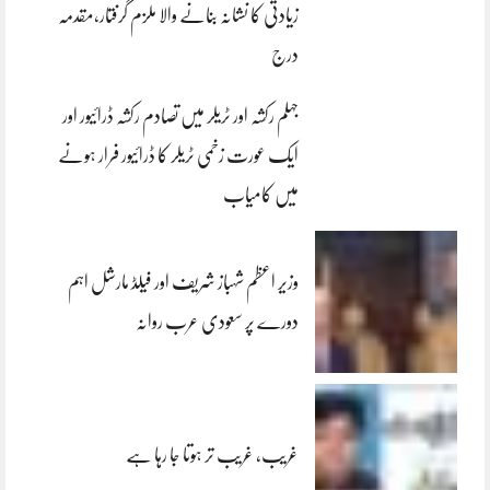
زیادتی کا نشانہ بنانے والا ملزم گرفتار،مقدمہ
درج
جہلم رکشہ اور ٹریلر میں تصادم رکشہ ڈرائیور اور
ایک عورت زخمی ٹریلر کا ڈرائیور فرار ہونے
میں کامیاب
وزیر اعظم شہباز شریف اور فیلڈ مارشل اہم
دورے پر سعودی عرب روانہ
غریب، غریب تر ہوتا جا رہا ہے