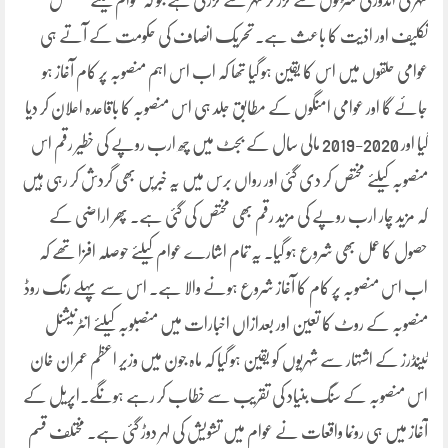
شہر کی اندورنی سڑکوں سے گزر کر شہر سے گزرتی ہے جو کہ عوام کیلئے مسلسل
تکلیف اور اذیت کا باعث ہے۔ تحریک انصاف کی حکومت کے آتے ہی
عوامی حلقوں میں اس کا یقین ہو گیا تھا کہ اب اس اہم منصوبہ پر کام آغاز ہو
جائے گا اور عوامی امنگوں کے مطابق جلد ہی اس منصوبہ کا باقاعدہ اعلان کر دیا
گیا اور 2020-2019 مالی سال کے بجٹ میں چھ ارب روپے کی خطیر رقم اس
منصوبہ کیلئے مختص کر دی گئی اور رواں برس میں یہ خبریں بھی گردش کر رہی ہیں
کہ مزید چار ارب روپے کی مزید رقم بھی مختص کی گئی ہے۔ پھر اراضی کے
حصول کا عمل بھی شروع ہو گیا۔ یہ تمام اشارے عوام کیلئے حوصلہ افزا تھے کہ
اب اس منصوبہ پر کام کا آغاز شروع ہونے والا ہے۔ اس سے پہلے رنگ روڈ
منصوبہ کے روٹ کا تعین اور بعدازاں اخبارات میں منصبوبہ کیلئے انٹرنیشنل
ٹینڈرز کے اشتہار سے شہریوں کو یقین ہو گیا کہ ماہ جون میں وزیر اعظم عمران خان
اس منصوبہ کے سنگ بنیاد کی تقریب سے خطاب کر رہے ہونگے۔اپریل کے
آغاز میں ہی رونما واقعات نے عوام میں تشویش کی لہر دوڑ گئی ہے۔ مختلف قسم