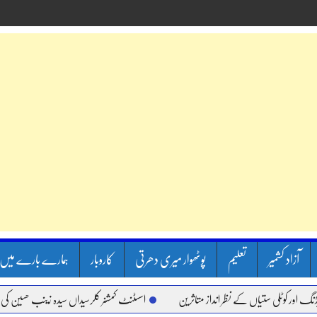
آزاد کشمیر
تعلیم
پوٹھوار میری دھرتی
کاروبار
ہمارے بارے میں
ٹلی ستیاں کے نظر انداز متاثرین
اسسٹنٹ کمشنر کلرسیداں سیدہ زینب حسین کی پریس کان