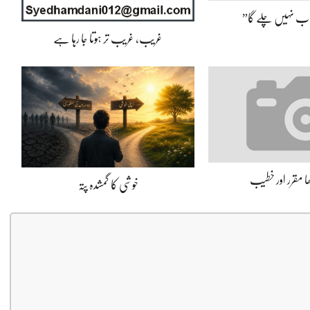
اب نہیں چلے گا”
غریب، غریب تر ہوتا جا رہا ہے
 مقرر اور خطیب
خوشی کا گمشدہ پتہ