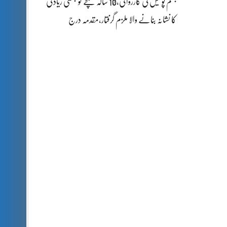
جہلم پولیس کی کارروائی،10 سالہ بچے کو جنسی زیادتی
کا نشانہ بنانے والا ملزم گرفتار،مقدمہ درج