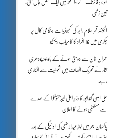
کہوٹہ: فائرنگ کے واقعے میں ایک شخص جاں بحق،
تین زخمی
انجینئر قمراسلام راجہ کی کمبوڈیا سے ہنگامی کال پر
چکری میں 16 افراد کا کامیاب ریسکیو
عمران خان سے دوستی ہونے کے باوجود چودھری
نثار نے تحریک انصاف میں شمولیت سے انکاری
رہے
علی امین گنڈاپور کا وزیراعلیٰ خیبرپختونخوا کے عہدے
سے مستعفی ہونے کا اعلان
پاکستان بھر میں نمازِ عیدالاضحی کی ادائیگی کے بعد
سنتِ ابراہیمی کو زندہ رکھتے ہوئے قربانی کا سلسلہ