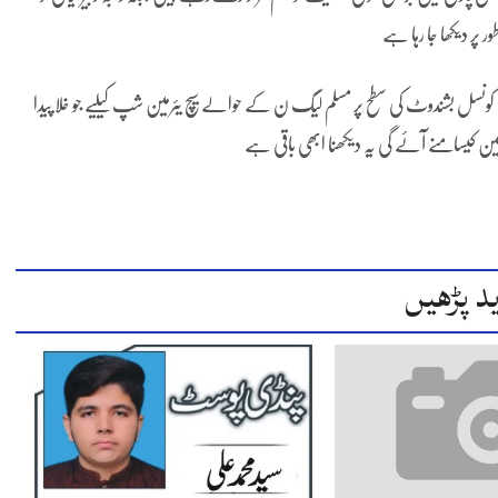
 پر دیکھا جا رہا ہے
ونسل بشندوٹ کی سطح پر مسلم لیگ ن کے حوالے سیچ یئرمین شپ کیلیے جو خلا پیدا
رمین کیسامنے آئے گی یہ دیکھنا ابھی باقی ہے
د پڑھیں