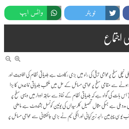
ٹویٹر
واٹس ایپ
ی اجتماع
لی نچلی سطح پرعوامی ترقی کی راہ میں بڑی رکاوٹ ہے بلدیاتی نظام کی افادیت اور
ونے سے مقامی سطح پر عوامی مسائل کے حل میں منتخب بلدیاتی نمائندوں کا بڑا
 اس بات کی گواہ ہے کہ بلدیاتی نظام کے نفاذ سے سابقہ ادوار میں دیہی سطح پر
 مدد ملی ہے جسکی مثال تحصیل کلرسیداں کی یونین کونسل بشندوٹ ہے ماضی
یوسی چیئرمین راجہ زبیر کیانی اور انکی ٹیم نے بڑی جانفشانی سے عوامی مسائل پر