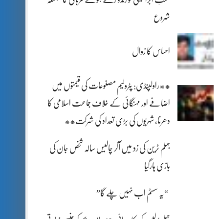
شروع
احساس کا زوال
**راولپنڈی: پٹرولیم مصنوعات کی قیمتوں میں
اضافے اور مہنگائی کے خلاف جماعت اسلامی کا
دھرنا، شہریوں کی بڑی تعداد کی شرکت**
جہلم ٹرین کی زد میں آکر چالیس سالہ شخص جان کی
بازی ہارگیا
“یہ سسٹم اب نہیں چلے گا”