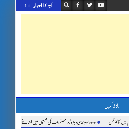
آج کا اخبار
رابطہ کریں
فرنس
**راولپنڈی: پٹرولیم مصنوعات کی قیمتوں میں اضافے اور مہنگائی کے خلاف جما