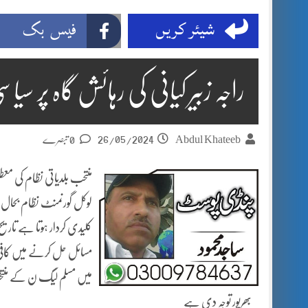
شیئر کریں
فیس بک
راجہ زبیر کیانی کی رہائش گاہ پر سیاس
26/05/2024
Abdul Khateeb
0 تبصرے
منتحب بلدیاتی نظام کی معط
لوکل گورنمنٹ نظام بحال ہ
کلیدی کردار ہوتا ہے تاریخ
مسائل حل کرنے میں کافی
میں مسلم لیگ ن کے منتخب 
بھرپور توجہ دی ہے