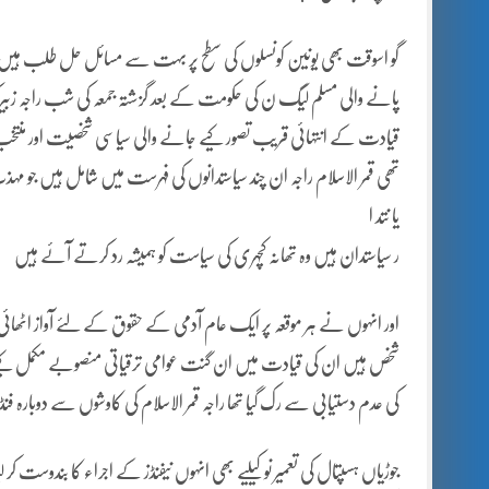
گو اسوقت بھی یونین کونسلوں کی سطح پر بہت سے مسائل حل طلب ہیں م
پانے والی مسلم لیگ ن کی حکومت کے بعد گزشتہ جمعہ کی شب راجہ زبیر ک
تھی قمر الاسلام راجہ ان چند سیاستدانوں کی فہرست میں شامل ہیں جو مہذب
یا نتد ا
ر سیاستدان ہیں وہ تھانہ کچہری کی سیاست کو ہمیشہ رد کرتے آئے ہیں
اور انہوں نے ہر موقعہ پر ایک عام آدمی کے حقوق کے لئے آواز اٹھائی
شخص ہیں ان کی قیادت میں ان گنت عوامی ترقیاتی منصوبے مکمل کیے گ
کی عدم دستیابی سے رک گیا تھا راجہ قمر الاسلام کی کاوشوں سے دوبارہ فنڈ
جوڑیاں ہسپتال کی تعمیر نو کیلیے بھی انہوں نیفنڈز کے اجراء کا بندوست کر لیا