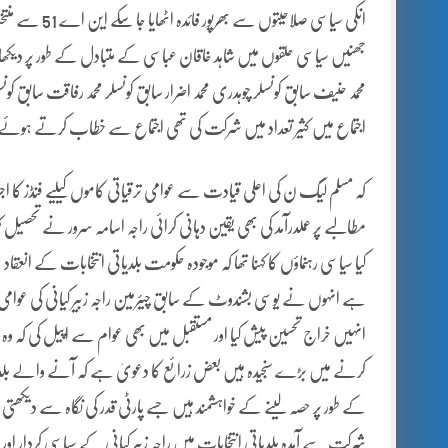
انکی سیاسی صلاحیتوں سے بھرپور فائدہ اٹھایا جا سکے این اے 51 سے منتخب ممبر قومی اسمبلی راجہ اسامہ سرور بھی اس منعقدہ اجتماع میں شریک تھے
جھنیں سیاسی حلقوں میں شاہد خاقان عباسی کے متبادل کے طور پر دیکھا
محمد حنیف سابق کونسلر چوہدری محمد اضرار سابق کونسلر محمد رفاقت سابق
اجتماع میں کثیر تعداد میں شرکت کی تھی اجتماع سے خطاب کرتے ہوئے راجہ 
کہ مسلم لیگ ن کی اعلی قیادت سے عوامی ترقیاتی کاموں کیلیے فنڈز کا 
مطالبے پر عملدرآمد کی بھی یقین دہانی کرائی راجہ اسامہ سرور نے تحصیل کہ
کیا سیاسی رہنماؤں کا کہنا تھا کہ موجودہ حکومت بلدیاتی انتخابات کے انعق
ہے انہوں نے یوسی بشندوٹ کے سابق چیئرمین راجہ زبیر کیانی کی عوام
انہیں خراج تحسین پیش کیا اور مستقبل میں بھی عوام سے اپیل کی کہ وہ ر
کرنے میں بڑے سنجیدہ ہیں بعض زرائع کا دعویٰ ہے کہ آنے والے بلدیاتی
کے طور پر حصہ لینے کے خواہشمند ہیں جسے پارٹی قدر کی نگاہ سے دیکھتی ہے 
شرکت سے آمدہ بلدیاتی انتخابات میں راجہ زبیر کیانی کے سیاسی کردار اور ا