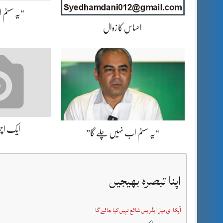
“یہ سسٹم 
احساس کا زوال
ایک اچھا
“یہ سسٹم اب نہیں چلے گا”
اپنا تبصرہ بھیجیں
آپکا ای میل ایڈریس شائع نہیں کیا جائے گا