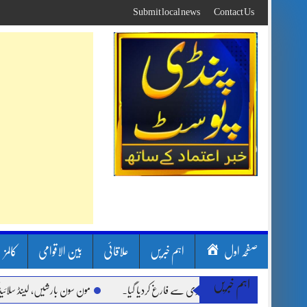
Skip
Submit local news
Contact Us
to
content
صفحہ اول
اہم خبریں
علاقائی
بین الاقوامی
کالمز
اہم خبریں
مون سون بارشیں، لینڈ سلائیڈنگ اور کو