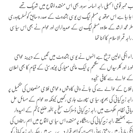
 جا رہا ہے اس موقعہ پر مسلم لیگ ن یوسی بشندوٹ کے صدر و سابق کونسلر چوہدری
 کونسلر محمد ارشد کے علاوہ مسلم لیگ ن کے عہدیداران اور عوام نے بھی اس سیاسی
قمر الاسلام کا کہنا تھا
اجراء انکی اولین ترجیح ہے انہوں نے یوسی بشندوٹ میں گیس کے دیرینہ عوامی
وٹہ اور کلرسیداں کے سنگھم پر ایک عالمی معیار کی یونیورسٹی کے قیام کا بھی اعلان
اد کے حوالے سے کافی سنجیدہ
ی فلاح کے حوالے سے کی جانے والی کاوشوں و عوامی فلاحی منصوبوں کی تکمیل پر
اجہ زبیر کیانی کی بھرپور سیاسی سپورٹ جاری رکھیں کیونکہ وہ عوام کے مسائل حل
 نظام حکومت میں راجہ زبیر کیانی ڈسٹرکٹ سطح پر بطور ضلع ناظم کے امیدوار
بعضحلقے راجہ زبیر کیانی کی رہشگاہ پر منعقدہ اس سیاسی اجتماع میں اہم رہنماوں کی
نکی پارٹی میں بڑھتی ہوئی اہمیت کو اہم قرار دے رہے ہیں جبکہ راجہ زبیر کیانی کو