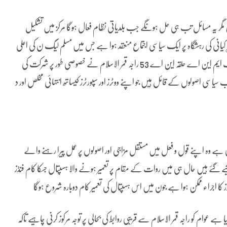
گر یہ مسائل تب ہی حل ہونگے جب بلدیاتی نظام فعال ہوگا مرکز میں تشکیل
یانی کی رہشگاہ پر ایک سیاسی اجتماع منعقد ہوا ہے جس میں مسلم لیگ ن کی اعلی
قیادت کے انتہائی قریب تصور کیے جانے والی سیاسی شخصیت اور منتخب ایم این اے حلقہ این اے 53 راجہ قمر الاسلام نے خصوصی طور پر شرکت کی
 سیاسی اصولوں کے قائل ہیں جو اپنے ووٹرز اور سپورٹرز کیساتھ انتہائی مخلص اور د
 ہے وہ اپنے قول و فعل میں مستقل مزاجی اور اصولوں پر عمل پیرا رہنے والے
ئے ہیں حال ہی میں روات کے مقام پر تعمیر ہونے والا ہسپتال جسکا کام فنڈز
ز کا اجراء ممکن ہوا ہے جون میں اس ہسپتال کی تعمیر کام دوبارہ شروع ہوگا
 ہے عوام کو راجہ قمر الاسلام سے قریبی روابط کی بحالی پر توجہ مرکوز کرنی چاہیے تاکہ