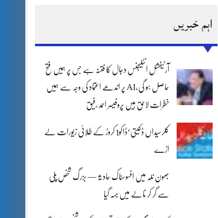
اہم خبریں
آرٹیفشل انٹلیجنس دجال کا فتنہ ہے جس پر ہمیں فتح
حاصل ہو گی،AI پر اندھے اعتماد کی وجہ سے ہمیں
خطرات لاحق ہیں پروفیسر احمد رفیق
کلرسیداں ڈکیتی‘ڈاکو1 کروڑ کے طلائی زیورات لے
اڑے
بھون نلہ میں افسوسناک حادثہ — بزرگ شخص پلی
سے گر کر نالے میں بہہ گیا