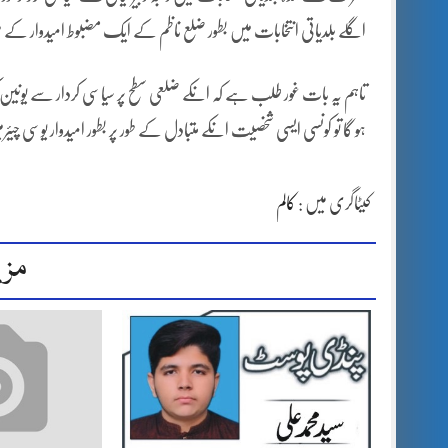
اگلے بلدیاتی انتخابات میں بطور ضلع ناظم کے ایک مضبوط امیدوار کے طور
تاہم یہ بات غور طلب ہے کہ انکے ضلعی سطح پر سیاسی کردار سے یونین ک
ہو گا تو کونسی ایسی شخصیت انکے متبادل کے طور پر بطور امیدوار یوسی چیئ
کیٹاگری میں :
کالم
مزی