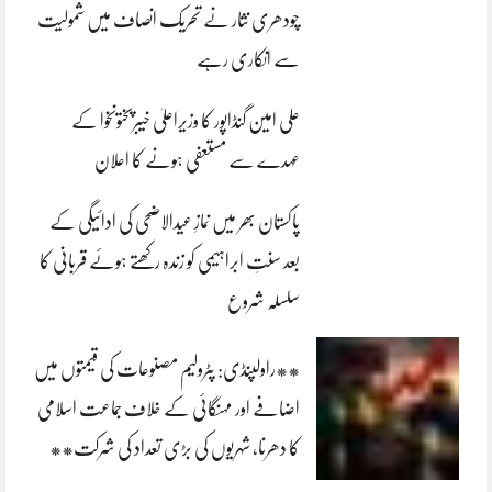
چودھری نثار نے تحریک انصاف میں شمولیت
سے انکاری رہے
علی امین گنڈاپور کا وزیراعلیٰ خیبرپختونخوا کے
عہدے سے مستعفی ہونے کا اعلان
پاکستان بھر میں نمازِ عیدالاضحی کی ادائیگی کے
بعد سنتِ ابراہیمی کو زندہ رکھتے ہوئے قربانی کا
سلسلہ شروع
**راولپنڈی: پٹرولیم مصنوعات کی قیمتوں میں
اضافے اور مہنگائی کے خلاف جماعت اسلامی
کا دھرنا، شہریوں کی بڑی تعداد کی شرکت**