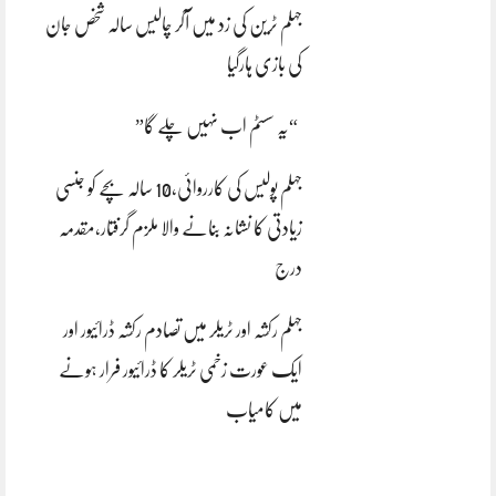
جہلم ٹرین کی زد میں آکر چالیس سالہ شخص جان
کی بازی ہارگیا
“یہ سسٹم اب نہیں چلے گا”
جہلم پولیس کی کارروائی،10 سالہ بچے کو جنسی
زیادتی کا نشانہ بنانے والا ملزم گرفتار،مقدمہ
درج
جہلم رکشہ اور ٹریلر میں تصادم رکشہ ڈرائیور اور
ایک عورت زخمی ٹریلر کا ڈرائیور فرار ہونے
میں کامیاب