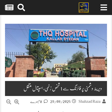
Skip
to
content
دیرینہ دشمنی پر فائرنگ سے 1 شخص زخمی،ہسپتال منتقل
29/08/2025
Shahzad Raza
0 تبصرے