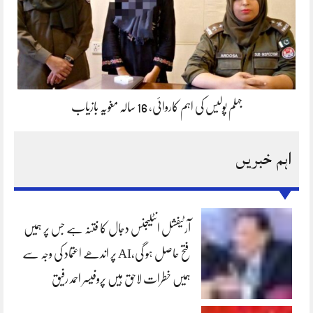
جہلم پولیس کی اہم کاروائی، 16 سالہ مغویہ بازیاب
اہم خبریں
آرٹیفشل انٹلیجنس دجال کا فتنہ ہے جس پر ہمیں
فتح حاصل ہو گی،AI پر اندھے اعتماد کی وجہ سے
ہمیں خطرات لاحق ہیں پروفیسر احمد رفیق