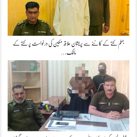
جہلم کتے کے کاٹنے سے پریشان علاقہ مکین کی درخواست پر کتے کے
مالک…