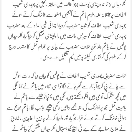
کلرسیداں (نمائند ہ پنڈی پوسٹ)چوآ خالصہ میں سابقہ رنجش پر چوہدری شعیب
الطاف پر قاتلانہ حملہ،ملزم ہاشم نے آتشیں اسلحہ سے فائرنگ کرتے ہوئے
چوہدری شعیب الطاف کو شدید مضروب کردیا،ابتدائی طبی امداد کے بعد مضروب
چوہدری شعیب الطاف کو سیریس حالت میں راولپنڈی منتقل کر دیا گیا،کلرسیداں
پولیس نے ہاشم ولد تنویر خلاف مضروب کے بیان پر اقدام قتل کا مقدمہ درج
کرکے ملزم کی گرفتاری کیلئے پولیس ٹیم تشکیل دے دی۔
بحالت مضروبی چوہدری شعیب الطاف نے پولیس کو بیان دیا کہ رات ہوٹل
سے چائے پی کر چوآ بازار سے گھر جانے لگا تو اسی اثناء میں ہاشم نے کہا گلی
میں کچھ مشکوک آدمی ہیں انکو دیکھتے ہیں،گلی میں پہنچا تو پیچھے سے ہاشم نے
بانیت قتل مجھ پر فائرنگ کی، جو مجھے دائیں وکھی پیچھے جانب لگا ،ہاشم موقع سے
ہوائی فائرنگ کرتے ہوئے فرار ہوگیا،شور واویلا کرنے پر زین العابدین ، طارق
نے علاج معالجے کے لیے ٹی ایچ کیو ہسپتال کلرسیداں منتقل کیا،ہاشم نے