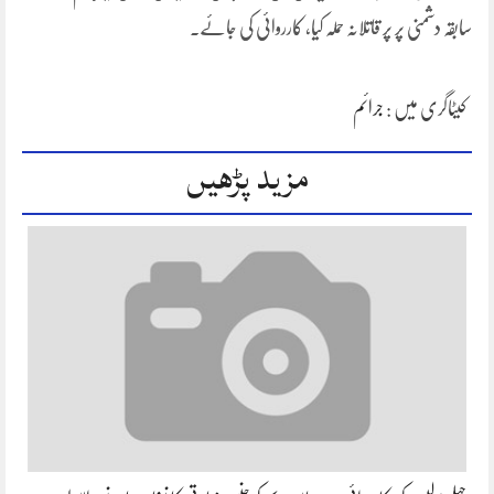
سابقہ دشمنی پر پر قاتلانہ حملہ کیا، کارروائی کی جائے۔
کیٹاگری میں :
جرائم
مزید پڑھیں