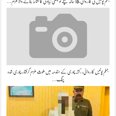
جہلم پولیس کی کارروائی،10 سالہ بچے کو جنسی زیادتی کا نشانہ بنانے والا ملزم…
جہلم پولیس کارروائی، رکشہ چوری کے مقدمہ میں ملوث ملزم گرفتار، چوری شدہ
چنگ…