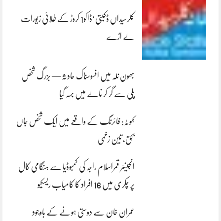
کلرسیداں ڈکیتی‘ڈاکو1 کروڑ کے طلائی زیورات
لے اڑے
بھون نلہ میں افسوسناک حادثہ — بزرگ شخص
پلی سے گر کر نالے میں بہہ گیا
کہوٹہ: فائرنگ کے واقعے میں ایک شخص جاں
بحق، تین زخمی
انجینئر قمراسلام راجہ کی کمبوڈیا سے ہنگامی کال
پر چکری میں 16 افراد کا کامیاب ریسکیو
عمران خان سے دوستی ہونے کے باوجود