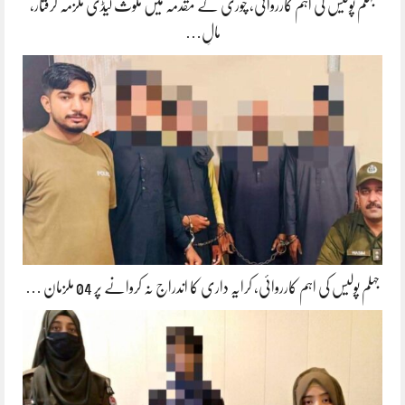
جہلم پولیس کی اہم کارروائی، چوری کے مقدمہ میں ملوث لیڈی ملزمہ گرفتار،
مالِ…
جہلم پولیس کی اہم کارروائی، کرایہ داری کا اندراج نہ کروانے پر 04 ملزمان …