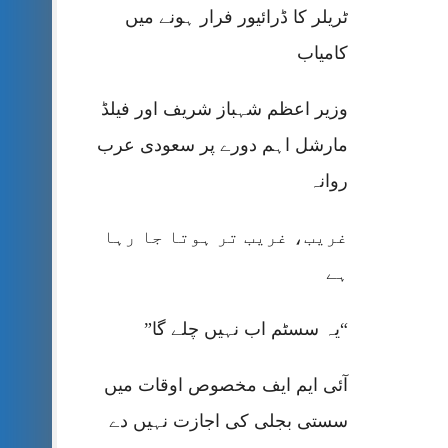
ٹریلر کا ڈرائیور فرار ہونے میں
کامیاب
وزیر اعظم شہباز شریف اور فیلڈ
مارشل اہم دورے پر سعودی عرب
روانہ
غریب، غریب تر ہوتا جا رہا
ہے
“یہ سسٹم اب نہیں چلے گا”
آئی ایم ایف مخصوص اوقات میں
سستی بجلی کی اجازت نہیں دے