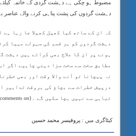
مضبوط ہو چکی ہے دہشت گردی کے خاتمہ کیلئے ضرور
دہشت گردوں کی پشت پناہی کرنے والے عناصر بے
کہ ان کے ساتھ کیا کھیل کھیلا جا رہا ہے 
دہشت گردوں کو ہر قسم کی سہولے مہیا کرت
ہونے پر ان کا علاج بھی کراتے ہیں دہشت گ
مطابق سخت سے سخت سزا دینی چاہیے اگر اب 
نہ پہچانا تو آنے والا وقت اور بھی خطرنا
درپیش خطرات سے بچاؤ کی بروقت تدابیر اخ
تباہی سے نہیں بچا سکیں گے ۔{jcomments on}
کیٹاگری میں :
پروفیسر محمد حسین