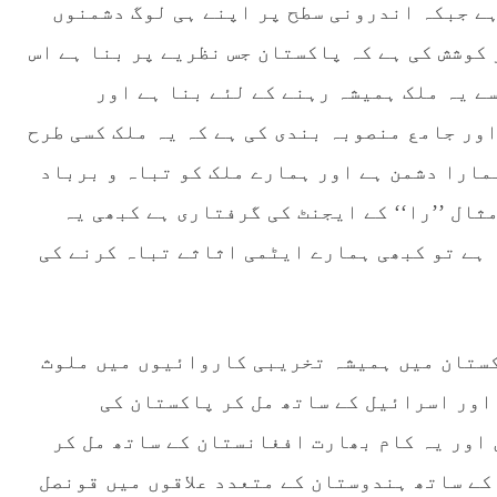
ہے جبکہ اندرونی سطح پر اپنے ہی لوگ دشمنوں
کوشش کی ہے کہ پاکستان جس نظریے پر بنا ہے اس
ے یہ ملک ہمیشہ رہنے کے لئے بنا ہے اور
ور جامع منصوبہ بندی کی ہے کہ یہ ملک کسی طرح
مارا دشمن ہے اور ہمارے ملک کو تباہ و برباد
ثال ’’را‘‘ کے ایجنٹ کی گرفتاری ہے کبھی یہ
ہے تو کبھی ہمارے ایٹمی اثاثے تباہ کرنے کی
اکستان میں ہمیشہ تخریبی کاروائیوں میں ملوث
اور اسرائیل کے ساتھ مل کر پاکستان کی
 اور یہ کام بھارت افغانستان کے ساتھ مل کر
کے ساتھ ہندوستان کے متعدد علاقوں میں قونصل