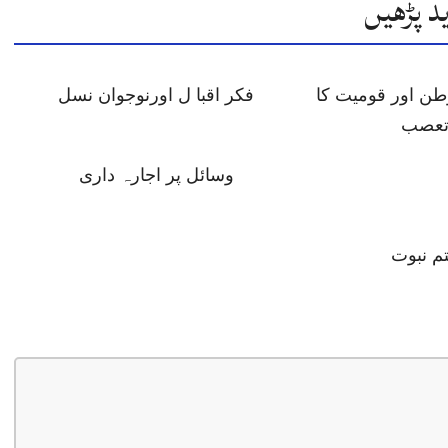
د پڑھیں
طن اور قومیت کا
فکر اقبا ل اورنوجوان نسل
عصب
وسائل پر اجارہ داری
م نبوت