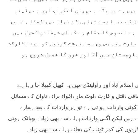
ہیں ہے ہر جگہ بے چینی اضطراب اور بے یقینی
ن کے حوالے سے تباہی کے دہانے پر کھڑا ہے اور
 ہے افسوس کا مقام ہے کہ اس شیطانی کھیل میں
ملوث ہیں جس وجہ سے دہشت گردوں کو اپنے ٹارگٹ
بلوچستان میں آگ اور خون کا خھیل شروع ہو
سلام آباد اور راولپنڈی میں یہ کھیل کھیلا جا رہا ہے
ی ،قتل و غارت ،لوٹ مار ،اغواء برائے تاوان کے مسائل
ئی واردات ہو تی ہے تو ہر واردات کے بعد ہمارے
ہیں لیکن اگلی واردات پہلے سے بھی زیادہ بھیانک ہوتی
دوں کی کمر ٹوٹنے کی بجائے پہلے سے بھی زیادہ