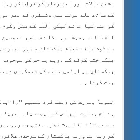
دشمن حالات اور امن ومان کو خراب کر رہا 
کے ساتھ ملے ہوئے ہیں دشمنوں نے بھر پور 
کو ختم کیا جائے لیکن اللہ کے فضل وکرم س
انشااللہ ہمیشہ رہے گا دشمنوں نے وسیع ا
سے ٹوٹ جائے قیام پاکستان سے ہی بھارت ہ
بلکہ ختم کرنے کے درپے ہے جس کی موجودہ م
پاکستان پر ایٹمی حملے کی دھمکیاں دیتا 
بات کرتا ہے
خصوصاََ بھارت کی دہشت گرد تنظیم ’’را‘‘پ
ہے آج بھارت اور اس کی ایجنسیاں امریکہ 
سالمیت کے لئے بہت خطرہ بنتی جا رہی ہیں
کر رہا ہے ورنہ پاکستان کے سرحدی علاقوں 