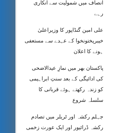
انصاف میں شمولیت سے انکاری
رہے
علی امین گنڈاپور کا وزیراعلیٰ
خیبرپختونخوا کے عہدے سے مستعفی
ہونے کا اعلان
پاکستان بھر میں نمازِ عیدالاضحی
کی ادائیگی کے بعد سنتِ ابراہیمی
کو زندہ رکھتے ہوئے قربانی کا
سلسلہ شروع
جہلم رکشہ اور ٹریلر میں تصادم
رکشہ ڈرائیور اور ایک عورت زخمی