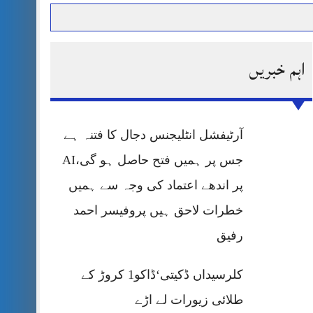
اہم خبریں
حرمت پر قربان
 کی پریس کانفرنس
آرٹیفشل انٹلیجنس دجال کا فتنہ ہے
جس پر ہمیں فتح حاصل ہو گی،AI
پر اندھے اعتماد کی وجہ سے ہمیں
خطرات لاحق ہیں پروفیسر احمد
رفیق
کلرسیداں ڈکیتی‘ڈاکو1 کروڑ کے
طلائی زیورات لے اڑے