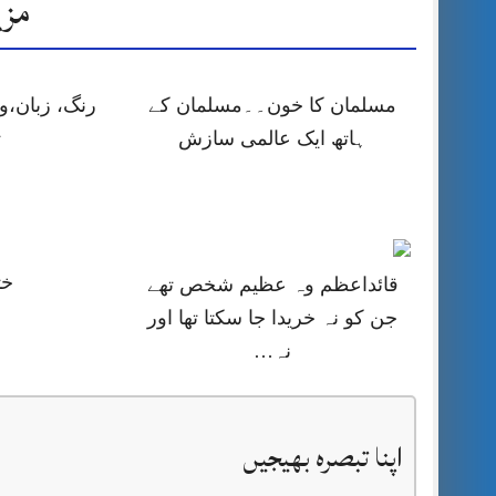
مزی
مسلمان کا خون۔۔مسلمان کے
رنگ، زبان،و
ہاتھ ایک عالمی سازش
ت
خت
قائداعظم وہ عظیم شخص تھے
جن کو نہ خریدا جا سکتا تھا اور
نہ…
اپنا تبصرہ بھیجیں