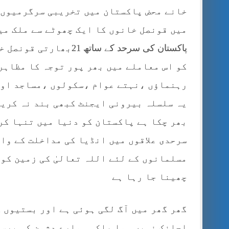
خانے محض پاکستان میں تخریبی سرگرمیوں ک
میں قونصل خانوں کا ایک چھوٹے سے ملک می
پاکستان کی سرحد کے سات
کو اس معاملے میں بھر پور توجہ کا مظاہر
رہنماؤں ،نہتے عوام ،سکولوں ،مساجد اوع
یہ سلسلہ بیرونی ایجنٹ کبھی بند نہ کریں
بھر چکا ہے پاکستان کو دنیا میں تنہا کر
سرحدی علاقوں میں انڈیا کی مداخلت کے واض
مسلمانوں کے لئے اللہ تعالیٰ کی زمین کو 
چھینا جا رہا ہے
گھر گھر میں آگ لگی ہوئی ہے اور بستیوں ک
اچانک نہیں ہوا بلکہ ہمارے دشمن کی برسا