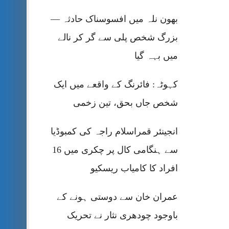
بھون نلہ میں افسوسناک حادثہ —
بزرگ شخص پلی سے گر کر نالے
میں بہہ گیا
کہوٹہ: فائرنگ کے واقعے میں ایک
شخص جاں بحق، تین زخمی
انجینئر قمراسلام راجہ کی کمبوڈیا
سے ہنگامی کال پر چکری میں 16
افراد کا کامیاب ریسکیو
عمران خان سے دوستی ہونے کے
باوجود چودھری نثار نے تحریک