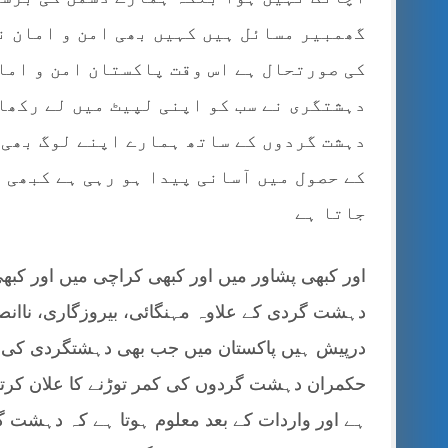
گھمبیر مسائل ہیں کہیں بھی امن و امان ن
کی صورتحال ہے اس وقت پاکستان امن و اما
دہشتگری نے سب کو اپنی لپیٹ میں لے رکھا
دہشت گردوں کے ساتھ ہمارے اپنے لوگ بھی 
کے حصول میں آسانی پیدا ہو رہی ہے کبھی 
جاتا ہے
اور کبھی پشاور میں اور کبھی کراچی میں اور کبھی ا
دہشت گردی کے علاوہ مہنگائی، بیروزگاری، ناانصاف
درپیش ہیں پاکستان میں جب بھی دہشتگردی کی کو
حکمران دہشت گردوں کی کمر توڑنے کا علان کرتے 
ہے اور واردات کے بعد معلوم ہوتا ہے کہ دہشت گر