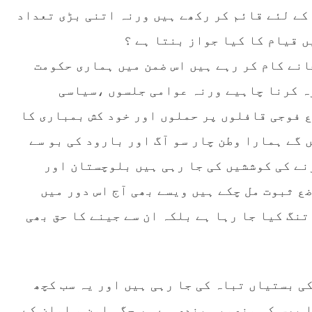
ے لئے قائم کر رکھے ہیں ورنہ اتنی بڑی تعداد
ں قیام کا کیا جواز بنتا ہے ؟
ھ 21بھارتی قونصل خانے کام کر رہے ہیں اس ضمن میں ہماری حکومت
ہ کرنا چاہیے ورنہ عوامی جلسوں ،سیاسی
 فوجی قافلوں پر حملوں اور خود کش بمباری کا
 گے ہمارا وطن چار سو آگ اور بارود کی بو سے
نے کی کوششیں کی جا رہی ہیں بلوچستان اور
ع ثبوت مل چکے ہیں ویسے بھی آج اس دور میں
تنگ کیا جا رہا ہے بلکہ ان سے جینے کا حق بھی
ی بستیاں تباہ کی جا رہی ہیں اور یہ سب کچھ
 برس کی منصوبہ بندی ہے ہر جگہ امن و امان کے