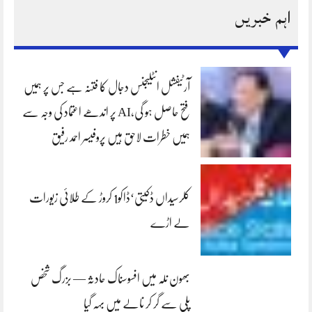
اہم خبریں
آرٹیفشل انٹلیجنس دجال کا فتنہ ہے جس پر ہمیں
فتح حاصل ہو گی،AI پر اندھے اعتماد کی وجہ سے
ہمیں خطرات لاحق ہیں پروفیسر احمد رفیق
کلرسیداں ڈکیتی‘ڈاکو1 کروڑ کے طلائی زیورات
لے اڑے
بھون نلہ میں افسوسناک حادثہ — بزرگ شخص
پلی سے گر کر نالے میں بہہ گیا