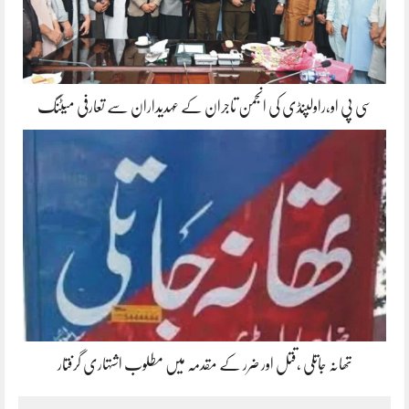
سی پی او،راولپنڈی کی انجمن تاجران کے عہدیداران سے تعارفی میٹنگ
تھانہ جاتلی ،قتل اور ضرر کے مقدمہ میں مطلوب اشتہاری گرفتار