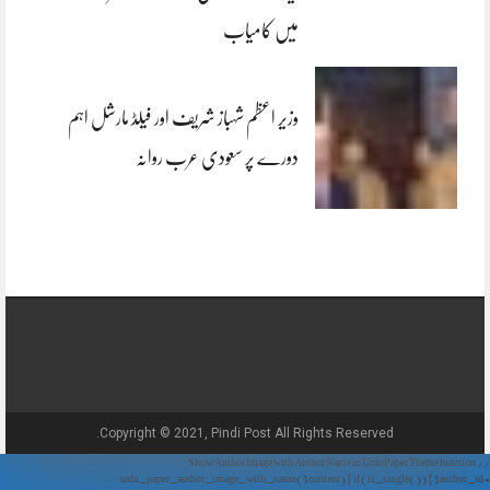
میں کامیاب
وزیر اعظم شہباز شریف اور فیلڈ مارشل اہم
دورے پر سعودی عرب روانہ
Copyright © 2021, Pindi Post All Rights Reserved.
// Show Author Image with Author Name in UrduPaper Theme function
urdu_paper_author_image_with_name($content) { if (is_single()) { $author_id =