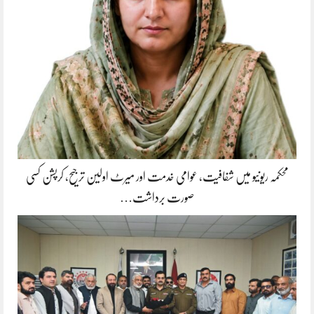
محکمہ ریونیو میں شفافیت، عوامی خدمت اور میرٹ اولین ترجیح، کرپشن کسی
صورت برداشت…