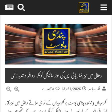
Skip
to
content
دھمالی میں تیز رفتار ہائی ایس کی موٹر سائیکل کو ٹکر، دو افراد شدید زخمی
13/01/2026
ملک یاسر
0 تبصرے
کلرسیداں (نمائندہ پنڈی پوسٹ) کلرسیداں کے نواحی علاقے دھمالی میں تیز رفتار
ٹیوٹا ہائی ایس کے ڈرائیور نے موٹر سائیکل کو ٹکر مار دی، جس کے نتیجے میں موٹر