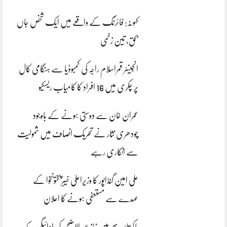
کہوٹہ: فائرنگ کے واقعے میں ایک شخص جاں
بحق، تین زخمی
انجینئر قمراسلام راجہ کی کمبوڈیا سے ہنگامی کال
پر چکری میں 16 افراد کا کامیاب ریسکیو
عمران خان سے دوستی ہونے کے باوجود
چودھری نثار نے تحریک انصاف میں شمولیت
سے انکاری رہے
علی امین گنڈاپور کا وزیراعلیٰ خیبرپختونخوا کے
عہدے سے مستعفی ہونے کا اعلان
پاکستان بھر میں نمازِ عیدالاضحی کی ادائیگی کے