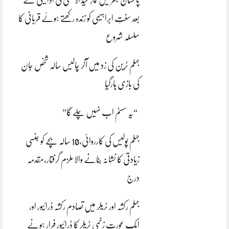
بعد سنتِ ابراہیمی کو زندہ رکھتے ہوئے قربانی کا
سلسلہ شروع
جہلم ٹرین کی زد میں آکر چالیس سالہ شخص جان
کی بازی ہارگیا
“یہ سسٹم اب نہیں چلے گا”
جہلم پولیس کی کارروائی،10 سالہ بچے کو جنسی
زیادتی کا نشانہ بنانے والا ملزم گرفتار،مقدمہ
درج
جہلم رکشہ اور ٹریلر میں تصادم رکشہ ڈرائیور اور
ایک عورت زخمی ٹریلر کا ڈرائیور فرار ہونے