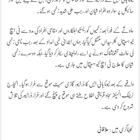
سائیکل پر سوار دو افراد شیان اور رجب علی شدید زخمی ہو گئے۔
حادثے کے فوراً بعد زخمیوں کو ریسکیو اہلکاروں اور مقامی افراد کی مدد سے ٹی ایچ
کیو ہسپتال کلرسیداں منتقل کیا گیا، جہاں ابتدائی طبی امداد کے بعد رجب نامی زخمی
کی حالت تشویشناک ہونے پر اسے راولپنڈی ریفر کر دیا گیا، جبکہ دوسرے زخمی
شیان کا علاج ٹی ایچ کیو ہسپتال میں جاری ہے۔
واقعے کے بعد ٹیوٹا ہائی ایس کا ڈرائیور گاڑی سمیت موقع سے فرار ہو گیا۔ انچارج
ٹریفک انسپکٹر سجاد قریشی اطلاع ملتے ہی موقع پر پہنچ گئے اور فرار ڈرائیور کی تلاش
شروع کر دی ہے۔
کیٹاگری میں :
علاقائی