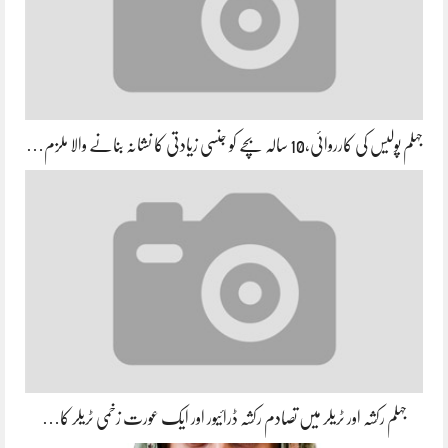
جہلم پولیس کی کارروائی،10 سالہ بچے کو جنسی زیادتی کا نشانہ بنانے والا ملزم…
جہلم رکشہ اور ٹریلر میں تصادم رکشہ ڈرائیور اور ایک عورت زخمی ٹریلر کا…