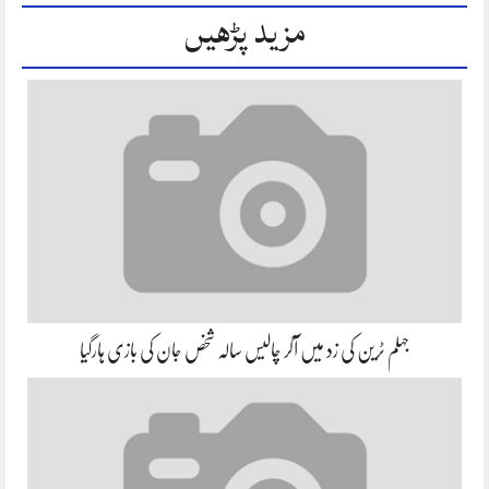
مزید پڑھیں
جہلم ٹرین کی زد میں آکر چالیس سالہ شخص جان کی بازی ہارگیا