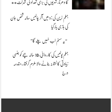
کا دھرنا، شہریوں کی بڑی تعداد کی شرکت**
جہلم ٹرین کی زد میں آکر چالیس سالہ شخص جان
کی بازی ہارگیا
“یہ سسٹم اب نہیں چلے گا”
جہلم پولیس کی کارروائی،10 سالہ بچے کو جنسی
زیادتی کا نشانہ بنانے والا ملزم گرفتار،مقدمہ
درج