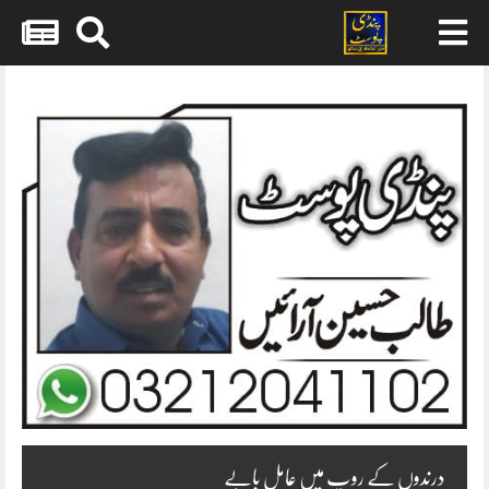
Skip
to
content
درندوں کے روپ میں عامل بابے