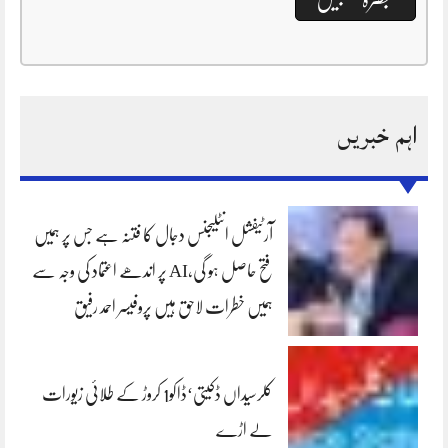
اہم خبریں
آرٹیفشل انٹلیجنس دجال کا فتنہ ہے جس پر ہمیں
فتح حاصل ہو گی،AI پر اندھے اعتماد کی وجہ سے
ہمیں خطرات لاحق ہیں پروفیسر احمد رفیق
کلرسیداں ڈکیتی‘ڈاکو1 کروڑ کے طلائی زیورات
لے اڑے