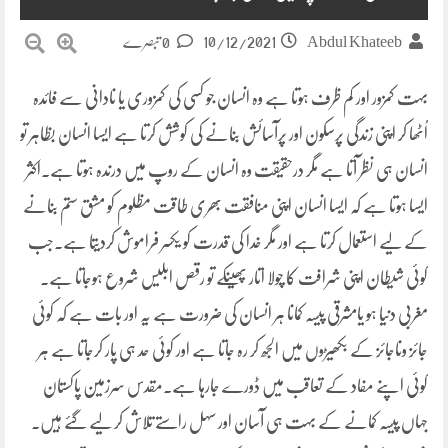
10/12/2021
Abdul Khateeb
0 تبصرے
بہت کمزور اور کم ظرف ہوتا ہے وہ انسان جو کسی کی کمزوری یا نادانی سے فائدہ
اُٹھا کر اپنی زندگی پرسکون اور پرآسائش بنانے کی کوشش کرتا ہے ایسا انسان بظاہر تو
انسان ہی نظر آتا ہے مگر درحقیقت وہ انسان کے روپ میں درندہ ہوتا ہے۔اکثر
ایسا ہوتا ہے کہ ایسا انسان اپنی منافقت بھری طاقت مظلوم کو مشق ستم بنانے
کے لیے استعمال کرتا ہے اور مگر خدا کی قدرت کو یکسر فراموش کردیتا ہے۔جب
کوئی شیطان اپنی شرافت کا چولا اتار پھینکے تو رقص ابلیس شروع ہوجاتا ہے۔
مغربی دنیا ہو یامشرقی پیسہ کمانا ہر انسان کی ضرورت ہے یہ اور بات ہے کہ کوئی
جائز وناجائز کے بکھیڑوں میں الجھ کر رہ جاتا ہے اور کوئی حد ہی پار کرجاتا ہے ہر
کوئی اپنے مفاد کے تعاقب میں ڈورے جارہا ہے۔مقدس سرزمین پاکستان
جہاں پیسہ کمانے کے بہت ہی آسان اور سہل راستے تلاش کر لیے گئے ہیں۔