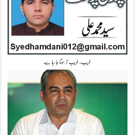
غریب، غریب تر ہوتا جا رہا ہے