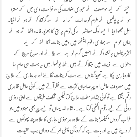
بچنے کے لیے موصوف نے عبوری ضمانت کی درخواست دی جس کے مسترد
ہونے پر پولیس نے ملزم کو عدالت کے احاطے سے گرفتار کرتے ہوئے اڈیالہ
جیل بجھوا دیا۔ایسے لوگ معاشرے کی توہم پرستی کا بھرپور فائدہ اُٹھاتے ہوئے
جہاں عوام سے بھاری رقوم اینٹھتے ہیں وہیں جنات نکالنے کے لیے
اکثرمریضوں پر تشدد کرنے انہیں گرم لوہے سے جلانے اور سرخ مرچ کے
دھواں سے اذیت میں مبتلا کرتے ہیں۔خطہ پوٹھوار میں یہ بہت ہی عام سا
کاروبار بن چکا ہے تعویذ گنڈوں سے ہٹ کر جنات نکالنے اور ہر بیماری کے علاج
میں مصروف عامل اور پیر صاحبان کثرت سے نظر آتے ہیں۔کوئی عامل ظاہری
رقم مانگتا ہے تو کوئی بظاہر مفت علاج کرتا لیکن مختلف طریقوں سے اپنی روزی
روٹی کے لیے رقوم اکٹھی کرتا ہے۔ماشاء اللہ یہاں تو ایسے پیر بھی موجود ہیں جو
خراب گرودں‘کینسر‘جنات کے علاوہ ہر موذی بیماری کا علاوہ چند پھونکوں سے
کر دیتے ہیں یہ اور بات ہے کہ کرونا کی پہلی لہر کے دوران جب عقیدت