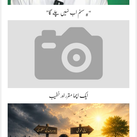
“یہ سسٹم اب نہیں چلے گا”
ایک اچھا مقرر اور خطیب