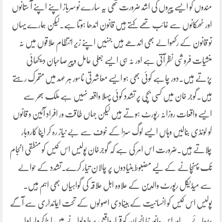
مندوں کو ایسے پیروں کی اشد ضرورت تھی یہ سارے نوسرباز اپنے اپنے آ ستانوں
اور ٹھکانوں سے غائب تھے کہتے ہیں قانون اندھا ہوتا ہے۔لیکن ہمارے یہاں
تو قانون کے رکھوالے بھی اندھے ہیں جنہیں اپنے زیر انتظام علاقوں میں نہ
منشیات فروشی نظر آتی ہے اور نہ ہی ایسے جعلی عامل وپیر صاحبان دیکھائی
پڑتے ہیں۔دور چاہے کوئی بھی ہو ایسے معاشرتی ناسور ہر عہد میں متحرک رہتے
ہیں۔گوجر خان میں کسی بچی پر تشدد کوئی پہلا واقعہ نہیں ہے ملک بھر سے
ایسے واقعات روزانہ رپورٹ ہوتے ہیں لیکن جہاں طاقت ور افراد آئین و قانوں
کو لونڈی بنالیں وہاں ایسے لوگ سزا کے خوف سے بے نیاز رہ کر اپنا کاروبار
چلاتے ہیں۔ضرورت اس امر کی ہے کہ گوجرخان پولیس اس کیس کو منطقی انجام
تک پہنچانے کے لیے مضبوط بنیادوں پر چالان تیار کرے۔تشدد کے حوالے
سے میڈیکل رپورٹ والدین کے علاوہ اہل علاقہ کی گواہیاں بھی اہم ہیں۔
پولیس اس کیس کو انسانیت کے بینادی اصولوں کے تحت ایمانداری سے آگے
بڑھائے۔۔اور اس جانور نما انسان کو قرار واقعی سزا دلوانے میں اپنا کردار ادا