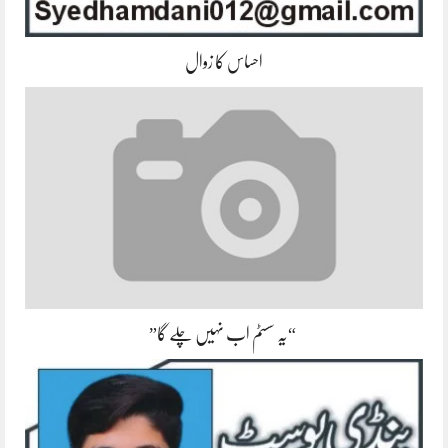
احساس کا زوال
“یہ سسٹم اب نہیں چلے گا”