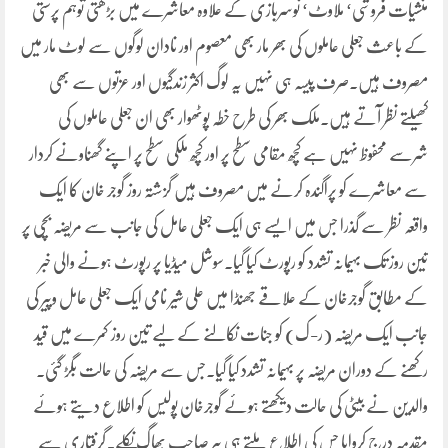
منشیات فروشی‘ ملاوٹ‘ نوسربازی کے علاوہ معاشرے میں بڑھتی توہم پرستی
کے باعث جعلی عاملوں کی بھر مار بھی معصوم اور نادان لوگوں سے لوٹ مار میں
مصروف ہیں۔صرف پیسہ ہی نہیں یہ لوگ اکثر زندگیوں اور عزتوں سے بھی
کھیلتے نظر آتے ہیں۔ملک بھر کی طرح خطہ پوٹھوار بھی ان جعلی عاملوں کی
شرسے محفوظ نہیں ہے کچھ مقامی سطح پر اور کچھ ملکی سطح پر اپنے گھناونے کردار
سے معاشرے کو پراگندہ کرنے میں مصروف ہیں گزشتہ روز گوجر خان کا ایک
واقعہ نظر سے گذرا جس میں ایسے ہی ایک جعلی عامل کی جانب سے مریضہ بچی پر
تین روز تک بہیمانہ تشدد کو رپورٹ کیا گیا۔سوشل میڈیا پر رپورٹ ہونے والی خبر
کے مطابق گوجرخان کے علاقے جھنڈا میں علی شیر نامی ایک جعلی عامل وپیر کی
جانب ایک مریضہ (ر-ک) کو جنات نکالنے کے لیے تین روز کمرے میں قید
رکھنے کے دوران مریضہ پر بہیمانہ تشدد کیا گیا۔جس سے مریضہ کی حالت بگڑ گئی۔
والدین نے بیٹی کی حالت دیکھتے ہوئے گوجرخان پولیس کو اطلاع دیتے ہوئے
مقدمہ درج کروایا جس کی اطلاع ملتے ہی پیر صاحب بھاگ نکلے۔گرفتاری سے