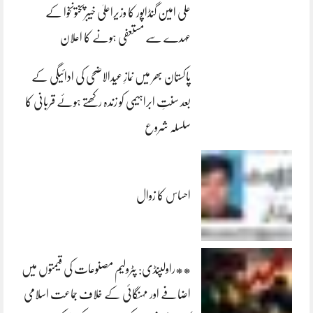
علی امین گنڈاپور کا وزیراعلیٰ خیبرپختونخوا کے
عہدے سے مستعفی ہونے کا اعلان
پاکستان بھر میں نمازِ عیدالاضحی کی ادائیگی کے
بعد سنتِ ابراہیمی کو زندہ رکھتے ہوئے قربانی کا
سلسلہ شروع
احساس کا زوال
**راولپنڈی: پٹرولیم مصنوعات کی قیمتوں میں
اضافے اور مہنگائی کے خلاف جماعت اسلامی