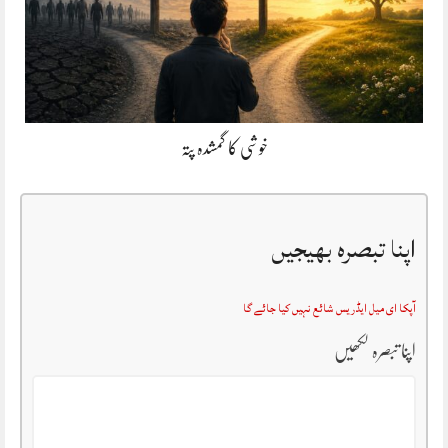
خوشی کا گمشدہ پتہ
اپنا تبصرہ بھیجیں
آپکا ای میل ایڈریس شائع نہیں کیا جائے گا
اپنا تبصرہ لکھیں