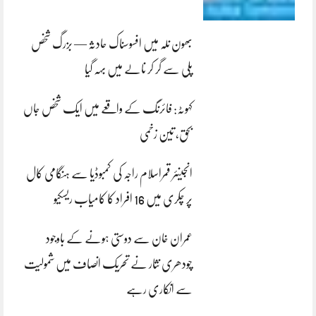
بھون نلہ میں افسوسناک حادثہ — بزرگ شخص
پلی سے گر کر نالے میں بہہ گیا
کہوٹہ: فائرنگ کے واقعے میں ایک شخص جاں
بحق، تین زخمی
انجینئر قمراسلام راجہ کی کمبوڈیا سے ہنگامی کال
پر چکری میں 16 افراد کا کامیاب ریسکیو
عمران خان سے دوستی ہونے کے باوجود
چودھری نثار نے تحریک انصاف میں شمولیت
سے انکاری رہے