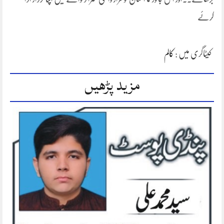
کرئے
کیٹاگری میں :
کالم
مزید پڑھیں