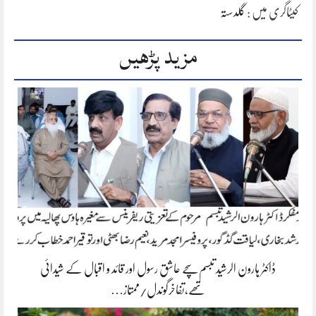
کیٹاگری میں :
گلدستہ
مزید پڑھیں
ڈاکٹر ہارون الرشید تبسم سچے عاشق رسول اور قائد و اقبال کے شیدائی
تھے،تفاخرگوندل/ممتاز…