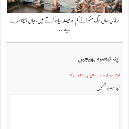
برطانیہ جہاں لوگ مسکراتے کم اور فیصلہ زیادہ کرتے ہیں، وہاں پہنچنا میرے
لیے…
اپنا تبصرہ بھیجیں
آپکا ای میل ایڈریس شائع نہیں کیا جائے گا
اپنا تبصرہ لکھیں