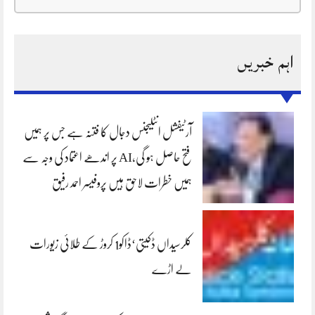
اہم خبریں
آرٹیفشل انٹلیجنس دجال کا فتنہ ہے جس پر ہمیں
فتح حاصل ہو گی،AI پر اندھے اعتماد کی وجہ سے
ہمیں خطرات لاحق ہیں پروفیسر احمد رفیق
کلرسیداں ڈکیتی‘ڈاکو1 کروڑ کے طلائی زیورات
لے اڑے