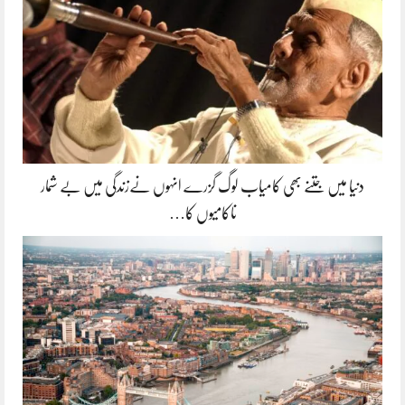
دنیا میں جتنے بھی کامیاب لوگ گزرے انہوں نےزندگی میں بے شمار
ناکامیوں کا…