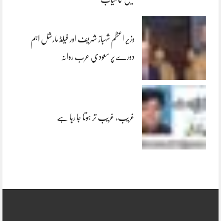
وزیر اعظم شہباز شریف اور فیلڈ مارشل اہم
دورے پر سعودی عرب روانہ
غریب، غریب تر ہوتا جا رہا ہے