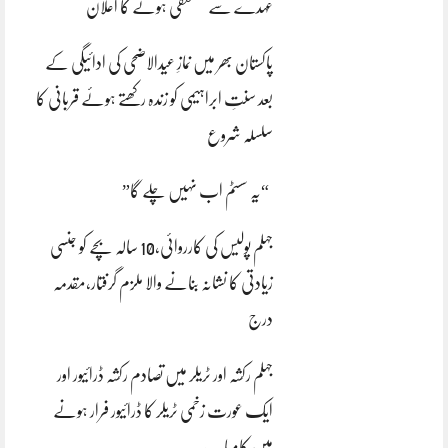
عہدے سے مستعفی ہونے کا اعلان
پاکستان بھر میں نمازِ عیدالاضحی کی ادائیگی کے
بعد سنتِ ابراہیمی کو زندہ رکھتے ہوئے قربانی کا
سلسلہ شروع
“یہ سسٹم اب نہیں چلے گا”
جہلم پولیس کی کارروائی،10 سالہ بچے کو جنسی
زیادتی کا نشانہ بنانے والا ملزم گرفتار،مقدمہ
درج
جہلم رکشہ اور ٹریلر میں تصادم رکشہ ڈرائیور اور
ایک عورت زخمی ٹریلر کا ڈرائیور فرار ہونے
میں کامیاب