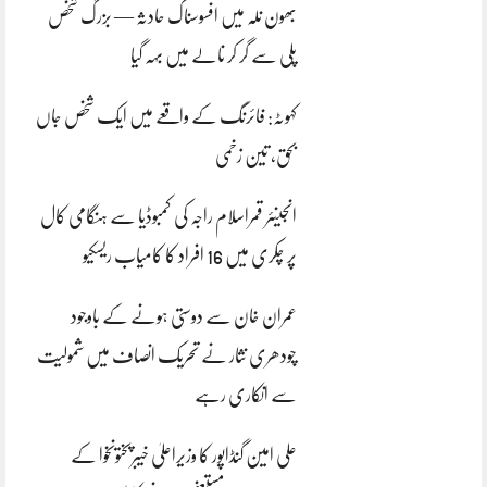
بھون نلہ میں افسوسناک حادثہ — بزرگ شخص
پلی سے گر کر نالے میں بہہ گیا
کہوٹہ: فائرنگ کے واقعے میں ایک شخص جاں
بحق، تین زخمی
انجینئر قمراسلام راجہ کی کمبوڈیا سے ہنگامی کال
پر چکری میں 16 افراد کا کامیاب ریسکیو
عمران خان سے دوستی ہونے کے باوجود
چودھری نثار نے تحریک انصاف میں شمولیت
سے انکاری رہے
علی امین گنڈاپور کا وزیراعلیٰ خیبرپختونخوا کے