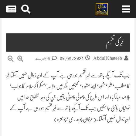
Skip
to
content
خیر کی تقسیم
08/01/2024
Abdul Khateeb
0 تبصرے
جب تک آپکے ہاتھ سے خبر تقسیم ہو رہی ہے آ پ کے اوپر زوال نہیں آسکتا خیر
کا مطلب‘علم‘ شعور‘ اچھا مشورہ‘ محبتیں دکھ میں دلاسہ‘مسکرا کرسلام کا جواب‘
بلاحسد مبارکباد اور اس طرح کی چھوٹی چھوٹی باتیں جن کی وجہ مخلوق خدا میں
خوشیاں بانٹی جا سکیں جب تک آپکے ہاتھ سے خیر تقسیم ہو رہی ہے آپ کے
اوپرزوال نہیں آسکتا۔(عرفان چو ہد ر ی‘ چو نتر ہ)