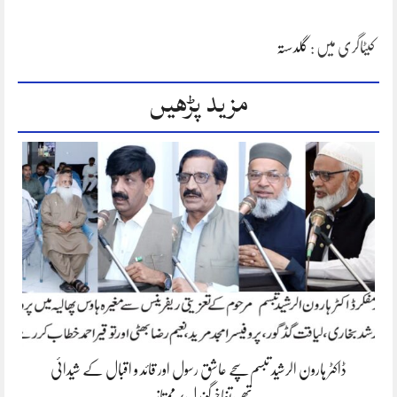
کیٹاگری میں :
گلدستہ
مزید پڑھیں
ڈاکٹر ہارون الرشید تبسم سچے عاشق رسول اور قائد و اقبال کے شیدائی
تھے،تفاخرگوندل/ممتاز…