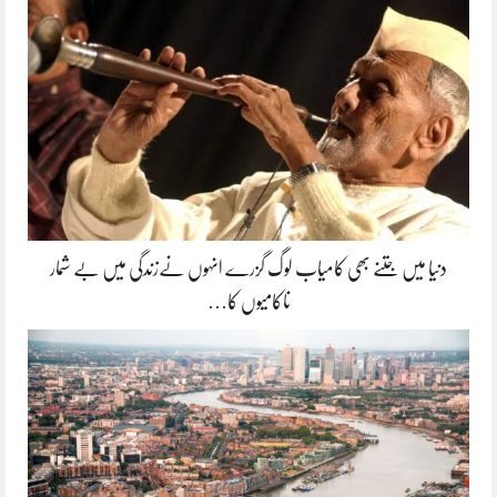
دنیا میں جتنے بھی کامیاب لوگ گزرے انہوں نےزندگی میں بے شمار
ناکامیوں کا…