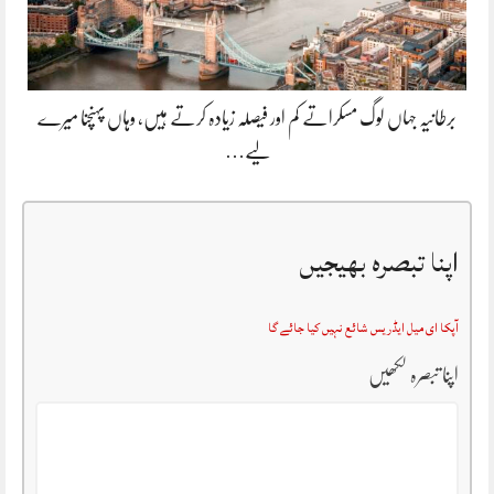
برطانیہ جہاں لوگ مسکراتے کم اور فیصلہ زیادہ کرتے ہیں، وہاں پہنچنا میرے
لیے…
اپنا تبصرہ بھیجیں
آپکا ای میل ایڈریس شائع نہیں کیا جائے گا
اپنا تبصرہ لکھیں