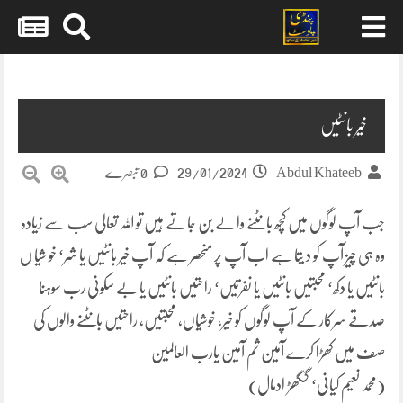
Skip
to
content
خیر بانٹیں
29/01/2024
Abdul Khateeb
0 تبصرے
جب آپ لوگوں میں کچھ بانٹنے والے بن جاتے ہیں تو اللہ تعالی سب سے زیادہ
وہ ہی چیز آپ کو د یتا ہے اب آپ پر منحصر ہے کہ آپ خیر بانٹیں یا شر‘ خو شیا ں
بانٹیں یا دکھ‘ محبتیں بانٹیں یا نفرتیں‘ راحتیں بانٹیں یا بے سکونی رب سوہنا
صدقے سرکار کے آپ لوگوں کو خیر، خوشیاں، محبتیں، راحتیں بانٹنے والوں کی
صف میں کھڑا کرے آمین ثم آمین یارب العالمین
(محمد نعیم کیانی‘ گگھڑ ادمال)