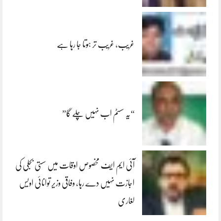
غریب، غریب تر ہوتا جا رہا ہے
“یہ سسٹم اب نہیں چلے گا”
آئی ایم ایف مخصوص اوقات میں سستی بجلی کی
اجازت نہیں دے رہا، وفاقی وزیر توانائی اویس
لغاری