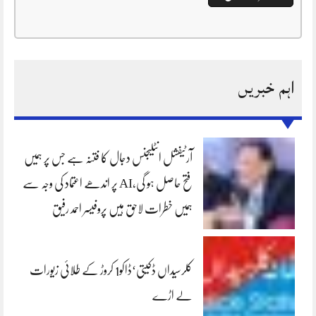
اہم خبریں
آرٹیفشل انٹلیجنس دجال کا فتنہ ہے جس پر ہمیں
فتح حاصل ہو گی،AI پر اندھے اعتماد کی وجہ سے
ہمیں خطرات لاحق ہیں پروفیسر احمد رفیق
کلرسیداں ڈکیتی‘ڈاکو1 کروڑ کے طلائی زیورات
لے اڑے