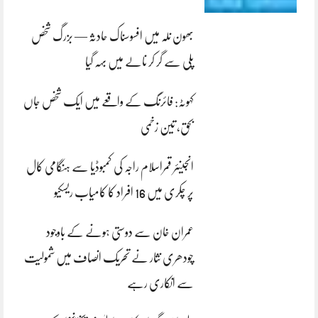
بھون نلہ میں افسوسناک حادثہ — بزرگ شخص
پلی سے گر کر نالے میں بہہ گیا
کہوٹہ: فائرنگ کے واقعے میں ایک شخص جاں
بحق، تین زخمی
انجینئر قمراسلام راجہ کی کمبوڈیا سے ہنگامی کال
پر چکری میں 16 افراد کا کامیاب ریسکیو
عمران خان سے دوستی ہونے کے باوجود
چودھری نثار نے تحریک انصاف میں شمولیت
سے انکاری رہے