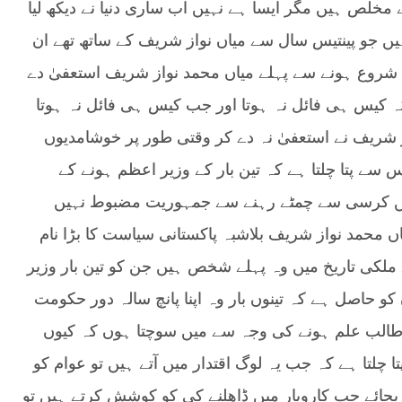
خلص ہیں مگر ایسا ہے نہیں اب ساری دنیا نے دیکھ لیا
ں جو پینتیس سال سے میاں نواز شریف کے ساتھ تھے ان
گامے شروع ہونے سے پہلے میاں محمد نواز شریف استعفیٰ دے
 کیس ہی فائل نہ ہوتا اور جب کیس ہی فائل نہ ہوتا
ز شریف نے استعفیٰ نہ دے کر وقتی طور پر خوشامدیوں
 سے پتا چلتا ہے کہ تین بار کے وزیر اعظم ہونے کے
ہیں کرسی سے چمٹے رہنے سے جمہوریت مضبوط نہیں
 محمد نواز شریف بلاشبہ پاکستانی سیاست کا بڑا نام
 ملکی تاریخ میں وہ پہلے شخص ہیں جن کو تین بار وزیر
 کو حاصل ہے کہ تینوں بار وہ اپنا پانچ سالہ دور حکومت
 طالب علم ہونے کی وجہ سے میں سوچتا ہوں کہ کیوں
ا چلتا ہے کہ جب یہ لوگ اقتدار میں آتے ہیں تو عوام کو
جائے جب کاروبار میں ڈاھلنے کی کو کوشش کرتے ہیں تو