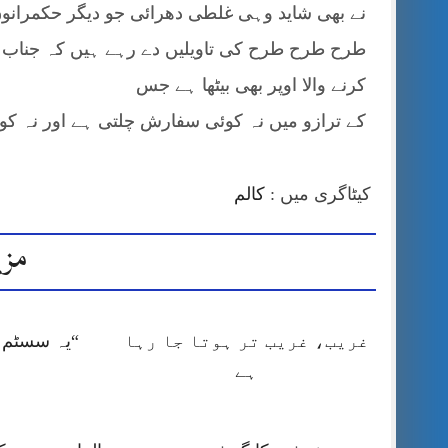
نے بھی شاید وہی غلطی دھرائی جو دیگر حکمرانوں 
طرح طرح طرح کی تاویلیں دے رہے ہیں کہ جناب 
کرنے والا اوپر بھی بیٹھا ہے جس
کے ترازو میں نہ کوئی سفارش چلتی ہے اور نہ کو
کیٹاگری میں :
کالم
مزی
غریب، غریب تر ہوتا جا رہا
“یہ سسٹم ا
ہے