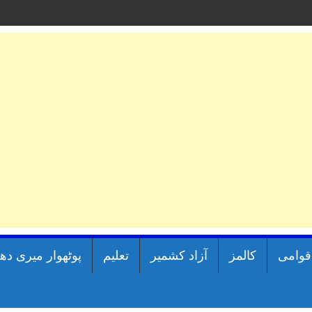
اقوامی
کالمز
آزاد کشمیر
تعلیم
پوٹھوار میری دھ