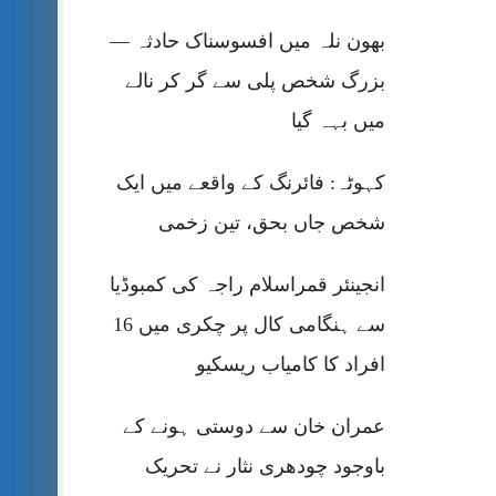
بھون نلہ میں افسوسناک حادثہ —
بزرگ شخص پلی سے گر کر نالے
میں بہہ گیا
کہوٹہ: فائرنگ کے واقعے میں ایک
شخص جاں بحق، تین زخمی
انجینئر قمراسلام راجہ کی کمبوڈیا
سے ہنگامی کال پر چکری میں 16
افراد کا کامیاب ریسکیو
عمران خان سے دوستی ہونے کے
باوجود چودھری نثار نے تحریک