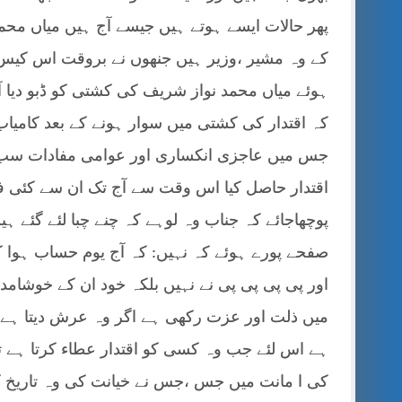
پھر حالات ایسے ہوتے ہیں جیسے آج ہیں میاں محمد 
کے وہ مشیر ،وزیر ہیں جنھوں نے بروقت اس کیس کو
ہوئے میاں محمد نواز شریف کی کشتی کو ڈبو دیا آ
کہ اقتدار کی کشتی میں سوار ہونے کے بعد کامیاب 
جس میں عاجزی انکساری اور عوامی مفادات سب 
اقتدار حاصل کیا اس وقت سے آج تک ان سے کئی 
پوچھاجائے کہ جناب وہ لوہے کہ چنے چبا لئے گئے 
صفحے پورے ہوئے کہ نہیں: کہ آج یوم حساب ہوا کہ 
اور پی پی پی پی نے نہیں بلکہ خود ان کے خوشامدی
میں ذلت اور عزت رکھی ہے اگر وہ عرش دیتا ہے تو 
ہے اس لئے جب وہ کسی کو اقتدار عطاء کرتا ہے ت
کی ا مانت میں جس ،جس نے خیانت کی وہ تاریخ کے