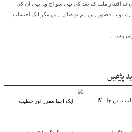
نے اقتدار ملنے کے بعد کی تھی سو آج وہ بھی ان کی
ہم تو بے قصور ہیں ہم تو صاف ہیں مگر ایک احتساب
ئی پیسہ۔
د پڑھیں
ب نہیں چلے گا”
ایک اچھا مقرر اور خطیب