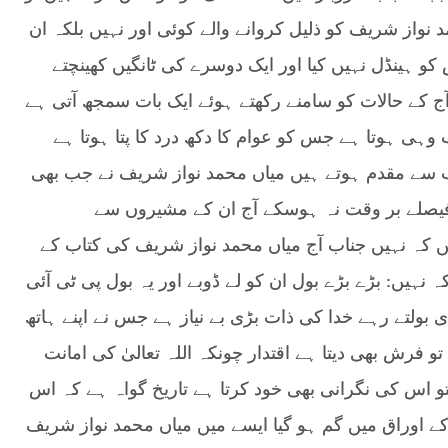
نواز شریف کو ذلیل کروانے والے کوئی اور نہیں بلکہ ان
 ہینڈل نہیں کیا اور ایک دوسرے کی ٹانگیں کھینچتے
ج کے حالات کو سامنے رکھتے ہوئے ایک بات سمجھ آتی ہے
وہی ہوتا ہے جس کو عوام کا دکھ درد کا پتا ہوتا ہے
سے مقدم ہوتے ہیں میاں محمد نواز شریف نے جب بھی
فیصلے بر وقت نہ ہوسکے آج ان کے مشیروں سے
ہیں کہ نہیں جناب آج میاں محمد نواز شریف کی کتاب کے
نہیں: بڑے بڑے بول ان کو لے ڈوبے اور یہ بول پی ٹی آئی
 بولتے رہے خدا کی ذات بڑی بے نیاز ہے جس نے اپنے ہاتھ
فرش بھی دیتا ہے اقتدار چونکہ اللہ تعالیٰ کی امانت
و اس کی نگرانی بھی خود کرتا ہے تاریخ گواہ ہے کہ اس
 اوراق میں گم ہو گیا ایسے میں میاں محمد نواز شریف