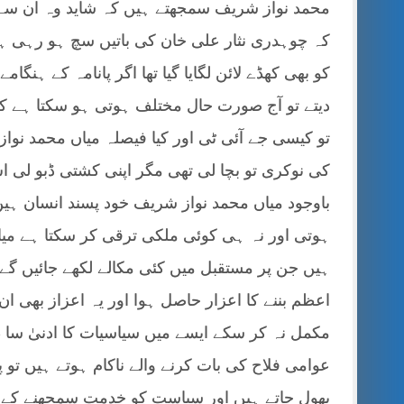
محمد نواز شریف سمجھتے ہیں کہ شاید وہ ان سے م
کہ چوہدری نثار علی خان کی باتیں سچ ہو رہی ہی
کو بھی کھڈے لائن لگایا گیا تھا اگر پانامہ کے ہن
دیتے تو آج صورت حال مختلف ہوتی ہو سکتا ہے کہ
تو کیسی جے آئی ٹی اور کیا فیصلہ میاں محمد نوا
کی نوکری تو بچا لی تھی مگر اپنی کشتی ڈبو لی اس
باوجود میاں محمد نواز شریف خود پسند انسان 
ہوتی اور نہ ہی کوئی ملکی ترقی کر سکتا ہے میاں
ہیں جن پر مستقبل میں کئی مکالے لکھے جائیں گے
اعظم بننے کا اعزار حاصل ہوا اور یہ اعزاز بھی ان
مکمل نہ کر سکے ایسے میں سیاسیات کا ادنیٰ سا
عوامی فلاح کی بات کرنے والے ناکام ہوتے ہیں تو پت
بھول جاتے ہیں اور سیاست کو خدمت سمجھنے کے ب