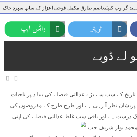
 کیپٹنعاصم طارق مکمل فوجی اعزاز کے ساتھ سپردِ خاک
وزیر
ٹویٹر
واٹس ایپ
لے ڈوبے
ریخ کے سب سے بڑے عدالتی فیصلے کی بنیا د پر تاحیات
 پریشان نظر آ رہی ہے اور طرح طرح کے مفروضوں کی
یگ درست ہے اور باقی سب غلط عدالتی فیصلے کی اپنی
ں محمد نواز شریف جب