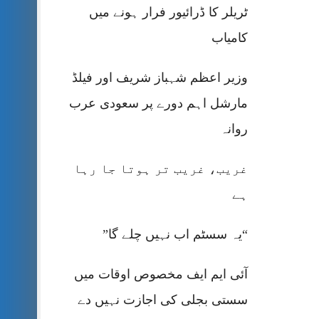
ٹریلر کا ڈرائیور فرار ہونے میں
کامیاب
وزیر اعظم شہباز شریف اور فیلڈ
مارشل اہم دورے پر سعودی عرب
روانہ
غریب، غریب تر ہوتا جا رہا
ہے
“یہ سسٹم اب نہیں چلے گا”
آئی ایم ایف مخصوص اوقات میں
سستی بجلی کی اجازت نہیں دے