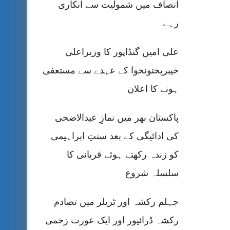
انصاف میں شمولیت سے انکاری
رہے
علی امین گنڈاپور کا وزیراعلیٰ
خیبرپختونخوا کے عہدے سے مستعفی
ہونے کا اعلان
پاکستان بھر میں نمازِ عیدالاضحی
کی ادائیگی کے بعد سنتِ ابراہیمی
کو زندہ رکھتے ہوئے قربانی کا
سلسلہ شروع
جہلم رکشہ اور ٹریلر میں تصادم
رکشہ ڈرائیور اور ایک عورت زخمی