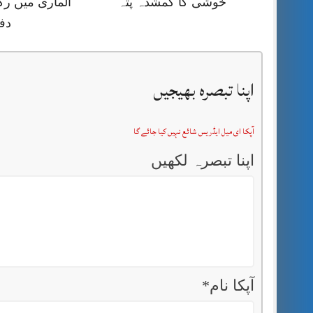
خوشی کا گمشدہ پتہ
الماری میں رک
دف
اپنا تبصرہ بھیجیں
آپکا ای میل ایڈریس شائع نہیں کیا جائے گا
اپنا تبصرہ لکھیں
آپکا نام
*