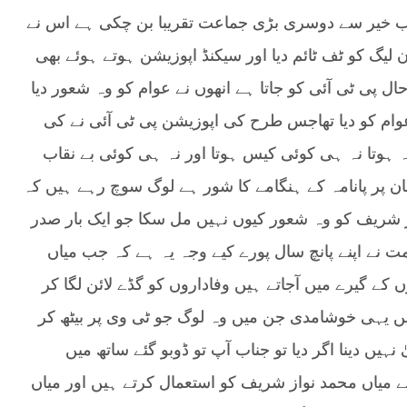
اب خیر سے دوسری بڑی جماعت تقریبا بن چکی ہے اس نے
 لیگ کو ٹف ٹائم دیا اور سیکنڈ اپوزیشن ہوتے ہوئے بھی
ل پی ٹی آئی کو جاتا ہے انھوں نے عوام کو وہ شعور دیا
ی عوام کو دیا تھاجس طرح کی اپوزیشن پی ٹی آئی نے کی
 نہ ہوتا نہ ہی کوئی کیس ہوتا اور نہ ہی کوئی بے نقاب
ان پر پانامہ کے ہنگامے کا شور ہے لوگ سوچ رہے ہیں کہ
از شریف کو وہ شعور کیوں نہیں مل سکا جو ایک بار صدر
نے اپنے پانچ سال پورے کیے وجہ یہ ہے کہ جب میاں
 کے گیرے میں آجاتے ہیں وفاداروں کو گڈے لائن لگا کر
ں یہی خوشامدی جن میں وہ لوگ جو ٹی وی پر بیٹھ کر
ہیں دینا اگر دیا تو جناب آپ تو ڈوبو گئے ساتھ میں
لئے میاں محمد نواز شریف کو استعمال کرتے ہیں اور میاں