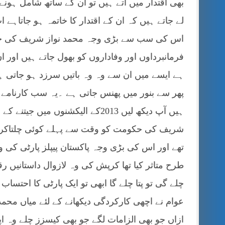
بھی اقتدار میں آتے ہیں تو ان کے ساتھ شامل ہونے
لے جاتے ہیں کہ ان کے اقتدار کا خاتمہ ہو جاتاہے
اس کی سب سے بڑی وجہ محمد نواز شریف کی خود 
فرمانبرداوں اور وفاداروں کو بھول جاتے ہیں اور ان 
ہے ایسے میں ان سے وہ وہ باتیں سرزد ہو جاتی 
پھر سے بنور میں پھنس جاتی ہے ۔یہ سب کارنامے
ہیں آپ دیکھ لیں 2013کے الیکشنوں م
شریف کی حکومت کو وقت سے پہلے کوئی چلتاکر سک
تھے اور اس کی بڑی وجہ پاکستان پیپلز پارٹی ک
طرح متاثر کیا تھا کرپش کی وہ لازوال داستانیں 
چلے گی تو پتا چلے گا ابھی تو ایک پارٹی کا احتسا
عوام نے اچھی کارکردگی دیکھانے کے لئے میاں محم
ازاں جو بھی الزامات لگے جو بھی کیسزز چلے وہ 