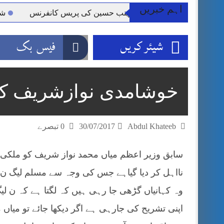
اہم خبریں
 کلرسیداں سیدہ زینب حسین کی پریس کانفرنس
شہید گر وپ
شیئر کریں
فیس بک
خوشامدی نوازشریف کو 
Abdul Khateeb
30/07/2017
0 تبصرے
سابق وزیر اعظم میاں محمد نواز شریف کو ملکی تا
نااہل کر دیا گیاہے جس کی وجہ سے مسلم لیگ ن
وہ کہانیاں گڑھی جا رہی ہیں کہ لگتا ہے کہ ن ل
اپنی تشریح کی جارہی ہے اگر دیکھا جائے تو میا