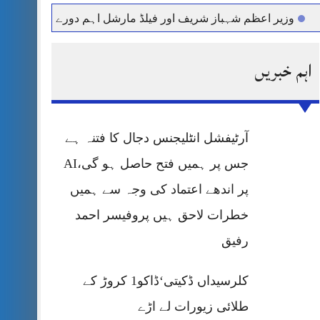
 اعظم شہباز شریف اور فیلڈ مارشل اہم دورے پر سعودی عرب روان
اہم خبریں
آرٹیفشل انٹلیجنس دجال کا فتنہ ہے
جس پر ہمیں فتح حاصل ہو گی،AI
پر اندھے اعتماد کی وجہ سے ہمیں
خطرات لاحق ہیں پروفیسر احمد
رفیق
کلرسیداں ڈکیتی‘ڈاکو1 کروڑ کے
طلائی زیورات لے اڑے