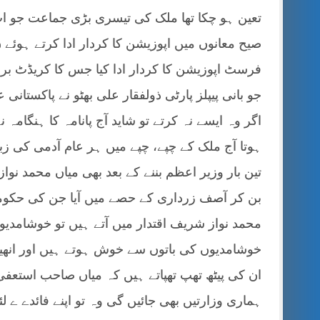
تعین ہو چکا تھا ملک کی تیسری بڑی جماعت جو 
صیح معانوں میں اپوزیشن کا کردار ادا کرتے ہوئے ن
فرسٹ اپوزیشن کا کردار ادا کیا جس کا کریڈٹ برحا
جو بانی پیپلز پارٹی ذولفقار علی بھٹو نے پاکستان
اگر وہ ایسے نہ کرتے تو شاید آج پانامہ کا ہنگامہ
ہوتا آج ملک کے چپے، چپے میں ہر عام آدمی کی زب
تین بار وزیر اعظم بننے کے بعد بھی میاں محمد نو
بن کر آصف زرداری کے حصے میں آیا جن کی حکومت 
محمد نواز شریف اقتدار میں آتے ہیں تو خوشامدیوں
خوشامدیوں کی باتوں سے خوش ہوتے ہیں اور انھی
ان کی پیٹھ تھپ تھپاتے ہیں کہ میاں صاحب استعفیٰ ن
ہماری وزارتیں بھی جائیں گی وہ تو اپنے فائدے ے 