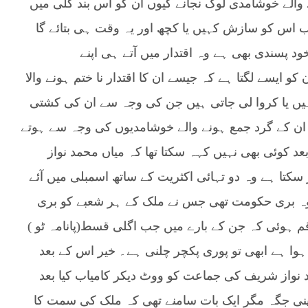
 والے خوشامدی لوگ نجانے کیوں ان کو اس بند گلی میں
 اب اس کو سازش کہیں یا کچھ اور یہ وقت ہی بتائے گا
پسندی بھی ہے وہ اقتدار میں آتے ہی اپنے
کو ایسے لگتا ہے کہ جیسے ان کا اقتدار نا ختم ہونے والا
ہیں یا کروا لی جاتی ہیں جن کی وجہ سے ان کی کشتی
 ان کے گرد جمع ہونے والے خوشامدیوں کی وجہ سے ہوتے
یں جیتنے کے بعد کوئی بھی نہیں کہہ سکتا تھا کہ میاں محمد نواز
تا ہے وہ دو تہائی اکثریت کے ساتھ اسمبلی میں آئے
ی وہ بری حکومت تھی جس نے ملک کے ہر شعبے کو بری
رقم ہوئی کہ جن کے بارے میں جب اگلی قسط(پانامہ ٹو )
ب ہوا ہے ابھی تو پوری پکچر چلنی ہے۔ خیر اس کے بعد
د نواز شریف کی جماعت کو ووٹ دیکر کامیاب کیا بعد
اپنی جگہ مگر ایک بات سامنے تھی کہ ملک کی سمت کا