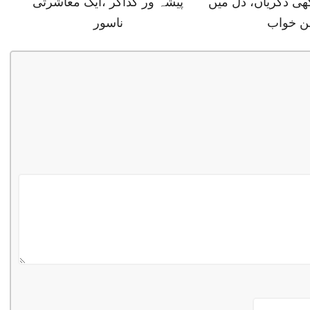
ھی ڈگریاں، دل میں
پیشہ ور گداگر ،ایک معاشرتی
ن خواب
ناسور