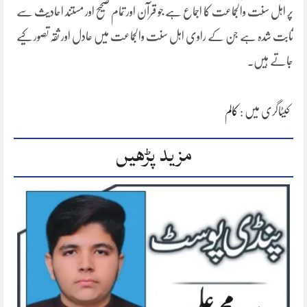
پر اہل سنت والجماعت کا اجماع ہے جو قرآن اور تمام صحیح اور مستند احادیث سے
ثابت شدہ ہے جن کے راوی اہل سنت والجماعت میں عادل اور ثقہ تصور کیے
جاتے ہیں۔
کیٹاگری میں :
کالم
مزید پڑھیں