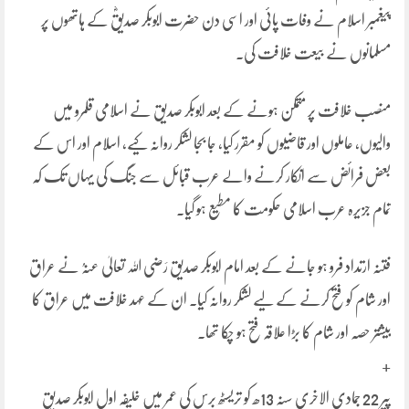
پیغمبر اسلام نے وفات پائی اور اسی دن حضرت ابوبکر صدیقؓ کے ہاتھوں پر
مسلمانوں نے بیعت خلافت کی۔
منصب خلافت پر متمکن ہونے کے بعد ابوبکر صدیق نے اسلامی قلمرو میں
والیوں، عاملوں اور قاضیوں کو مقرر کیا، جا بجا لشکر روانہ کیے، اسلام اور اس کے
بعض فرائض سے انکار کرنے والے عرب قبائل سے جنگ کی یہاں تک کہ
تمام جزیرہ عرب اسلامی حکومت کا مطیع ہو گیا۔
فتنہ ارتداد فرو ہو جانے کے بعد امام ابوبکر صدیق رَضی اللہ تعالیٰ عنہُ نے عراق
اور شام کو فتح کرنے کے لیے لشکر روانہ کیا۔ ان کے عہد خلافت میں عراق کا
بیشتر حصہ اور شام کا بڑا علاقہ فتح ہو چکا تھا۔
+
پیر 22 جمادی الاخری سنہ 13ھ کو تریسٹھ برس کی عمر میں خلیفہ اول ابوبکر صدیق