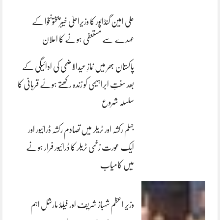
علی امین گنڈاپور کا وزیراعلیٰ خیبرپختونخوا کے
عہدے سے مستعفی ہونے کا اعلان
پاکستان بھر میں نمازِ عیدالاضحی کی ادائیگی کے
بعد سنتِ ابراہیمی کو زندہ رکھتے ہوئے قربانی کا
سلسلہ شروع
جہلم رکشہ اور ٹریلر میں تصادم رکشہ ڈرائیور اور
ایک عورت زخمی ٹریلر کا ڈرائیور فرار ہونے
میں کامیاب
وزیر اعظم شہباز شریف اور فیلڈ مارشل اہم