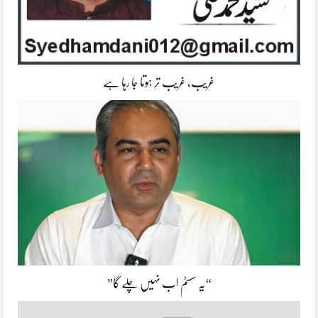
غریب، غریب تر ہوتا جا رہا ہے
“یہ سسٹم اب نہیں چلے گا”