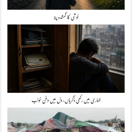
خوشی کا گمشدہ پتہ
الماری میں رکھی ڈگریاں، دل میں دفن خواب