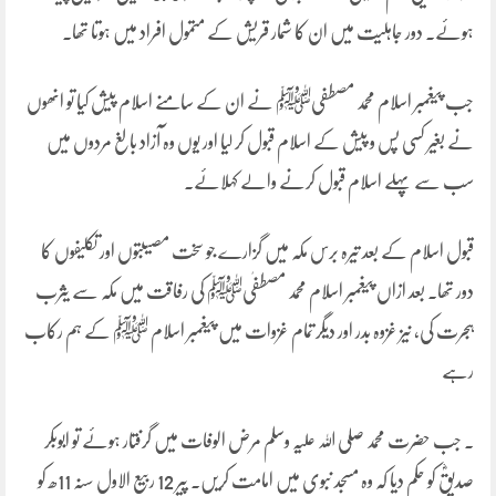
ہوئے۔ دور جاہلیت میں ان کا شمار قریش کے متمول افراد میں ہوتا تھا۔
جب پیغمبر اسلام محمد مصطفیﷺ نے ان کے سامنے اسلام پیش کیا تو انھوں
نے بغیر کسی پس و پیش کے اسلام قبول کر لیا اور یوں وہ آزاد بالغ مردوں میں
سب سے پہلے اسلام قبول کرنے والے کہلائے۔
قبول اسلام کے بعد تیرہ برس مکہ میں گزارے جو سخت مصیبتوں اور تکلیفوں کا
دور تھا۔ بعد ازاں پیغمبر اسلام محمد مصطفٰیﷺ کی رفاقت میں مکہ سے یثرب
ہجرت کی، نیز غزوہ بدر اور دیگر تمام غزوات میں پیغمبر اسلام ﷺ کے ہم رکاب
رہے
۔ جب حضرت محمد صلی اللہ علیہ وسلم مرض الوفات میں گرفتار ہوئے تو ابوبکر
صدیقؓ کو حکم دیا کہ وہ مسجد نبوی میں امامت کریں۔ پیر 12 ربیع الاول سنہ 11ھ کو