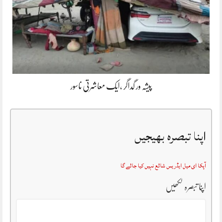
پیشہ ور گداگر ،ایک معاشرتی ناسور
اپنا تبصرہ بھیجیں
آپکا ای میل ایڈریس شائع نہیں کیا جائے گا
اپنا تبصرہ لکھیں