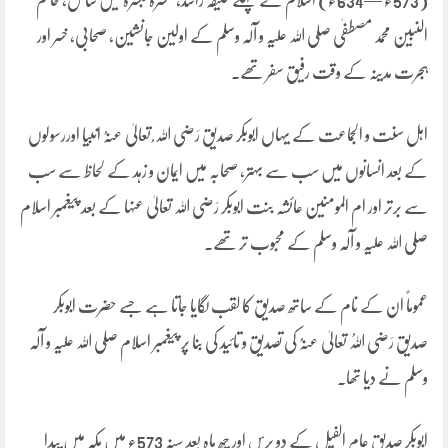
(573ء —634ء) اسلام کے پہلے خلیفہ راشد، عشرہ مبشرہ میں شامل، خاتم
النبین محمد مصطفٰی صلی اللہ علیہ و آلہ وسلم کے اولین جانشین، صحابی، خسر اور
ہجرت مدینہ کے وقت رفیق سفر تھے۔
اہل سنت و الجماعت کے یہاں ابوبکر صدیق رَضی اللہ ُ تعالیٰ عنہُ انبیا اوررسولوں
کے بعد انسانوں میں سب سے بہتر، صحابہ میں ایمان و زہد کے لحاظ سے سب
سے برتر اور ام المومنین عائشہ بنت ابوبکر رَضی اللہ تعالیٰ عنہا کے بعد پیغمبر اسلام
صلی اللہ علیہ و آلہ وسلم کے محبوب تر تھے۔
عموماً ان کے نام کے ساتھ صدیق کا لقب لگایا جاتا ہے جسے حضرت ابوبکر
صدیق رَضی اللہُ تعالیٰ عنہُ کی تصدیق و تائید کی بنا پر پیغمبر اسلام صلی اللہ علیہ و آلہ
وسلم نے دیا تھا۔
ابوبکر صدیق عام الفیل کے دو برس اور چھ ماہ بعد سنہ 573ء میں مکہ میں پیدا