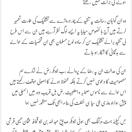
ہونے کی جرات نہیں رکھتے
وہ ان گواہان رسالت پہ تنقید کے چور دروازے سے تشکیک کی عمارت تعمیر
کرتے ہیں آج بالخصوص میڈیا پہ ایسے لوگ نظر آرہے ہیں جن سے اس طرح
کی تنقید برائے تشکیک سن کر سادہ لوح مسلمان بھی ان شخصیات کے حوالے
سے بدگمانی کا شکار ہو جاتے
جن کی عدالت جن پہ رضا کے پروانے رب ابوبکر رض نے اتارے ہم
معصومیت کا دعوی نہیں کرتے بلکہ محفوظ ہونے کا اصولی موقف رکھتے ہیں
اس حوالے سے ناموس صحابہ و اھلبیت رض بل قریب دور میں اسمبلی میں
پیش ہوا جو ہماری ملی سیاسی غفلت کی بناء ابھی تک منظور نہیں ہوا
جس کیلئے بہت ورکنگ بھی ہوئی ابوبکر صدیق عبد اللہ بن ابو قحافہ عثمان تیمی قرشی