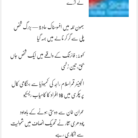
لے اڑے
بھون نلہ میں افسوسناک حادثہ — بزرگ شخص
پلی سے گر کر نالے میں بہہ گیا
کہوٹہ: فائرنگ کے واقعے میں ایک شخص جاں
بحق، تین زخمی
انجینئر قمراسلام راجہ کی کمبوڈیا سے ہنگامی کال
پر چکری میں 16 افراد کا کامیاب ریسکیو
عمران خان سے دوستی ہونے کے باوجود
چودھری نثار نے تحریک انصاف میں شمولیت
سے انکاری رہے