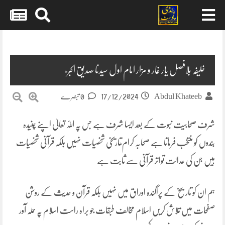
Skip
to
content
خلیفہ بلافصل یار غار و مزار امام اول سیدنا صدیق اکبر ؓ
17/12/2024
Abdul Khateeb
0 تبصرے
شرف صحابیت نبوت کے بعد ایسا شرف ہے جس پہ اللّٰہ تعالیٰ اپنے چنیدہ
بندوں کو منتخب فرماتا ہے صحابہ کرام ؓتاریخی شخصیات نہیں بلکہ قرآنی شخصیات
ہیں جن کی عدالت تواتر قرآنی سے ثابت ہے
ہم ان کو تاریخ کے پراگندہ اوراق میں نہیں بلکہ قرآن و حدیث کے روشن
صفحات میں تلاش کریں اسلام مخالف طبقات جو براہ راست اسلام پہ حملہ آور