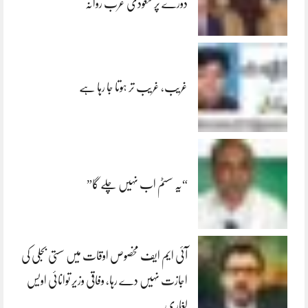
دورے پر سعودی عرب روانہ
غریب، غریب تر ہوتا جا رہا ہے
“یہ سسٹم اب نہیں چلے گا”
آئی ایم ایف مخصوص اوقات میں سستی بجلی کی
اجازت نہیں دے رہا، وفاقی وزیر توانائی اویس
لغاری