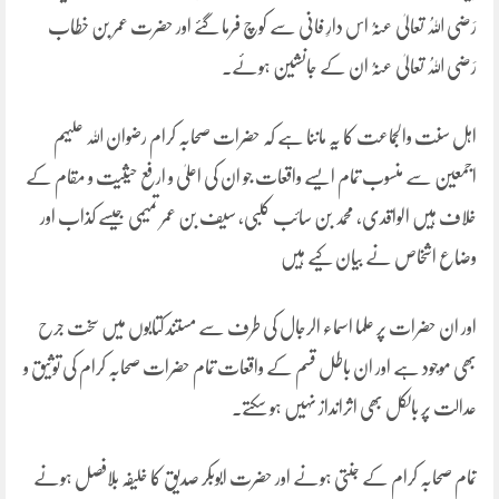
رَضی اللہُ تعالیٰ عنہُ اس دارِ فانی سے کوچ فرما گئے اور حضرت عمر بن خطاب
رَضی اللہُ تعالیٰ عنہُ ان کے جانشین ہوئے۔
اہل سنت والجماعت کا یہ ماننا ہے کہ حضرات صحابہ کرام رضوان اللہ علیہم
اجمعین سے منسوب تمام ایسے واقعات جو ان کی اعلیٰ و ارفع حیثیت و مقام کے
خلاف ہیں الواقدی، محمد بن سائب کلبی، سیف بن عمر تمیمی جیسے کذاب اور
وضاع اشخاص نے بیان کیے ہیں
اور ان حضرات پر علما اسماء الرجال کی طرف سے مستند کتابوں میں سخت جرح
بھی موجود ہے اور ان باطل قسم کے واقعات تمام حضرات صحابہ کرام کی توثیق و
عدالت پر بالکل بھی اثرانداز نہیں ہو سکتے۔
تمام صحابہ کرام کے جنتی ہونے اور حضرت ابوبکر صدیق کا خلیفہ بلافصل ہونے