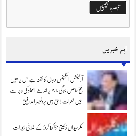
اہم خبریں
آرٹیفشل انٹلیجنس دجال کا فتنہ ہے جس پر ہمیں
فتح حاصل ہو گی،AI پر اندھے اعتماد کی وجہ سے
ہمیں خطرات لاحق ہیں پروفیسر احمد رفیق
کلرسیداں ڈکیتی‘ڈاکو1 کروڑ کے طلائی زیورات