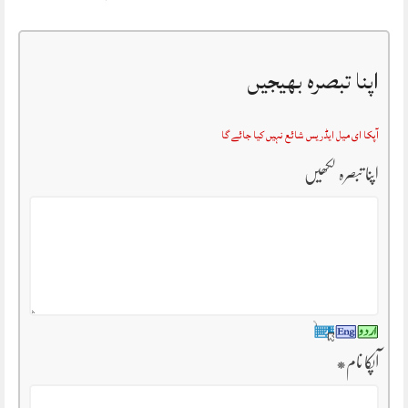
اپنا تبصرہ بھیجیں
آپکا ای میل ایڈریس شائع نہیں کیا جائے گا
اپنا تبصرہ لکھیں
آپکا نام
*