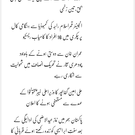
بحق، تین زخمی
انجینئر قمراسلام راجہ کی کمبوڈیا سے ہنگامی کال
پر چکری میں 16 افراد کا کامیاب ریسکیو
عمران خان سے دوستی ہونے کے باوجود
چودھری نثار نے تحریک انصاف میں شمولیت
سے انکاری رہے
علی امین گنڈاپور کا وزیراعلیٰ خیبرپختونخوا کے
عہدے سے مستعفی ہونے کا اعلان
پاکستان بھر میں نمازِ عیدالاضحی کی ادائیگی کے
بعد سنتِ ابراہیمی کو زندہ رکھتے ہوئے قربانی کا