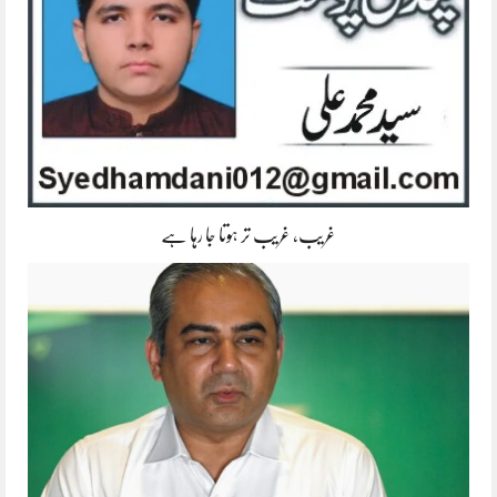
غریب، غریب تر ہوتا جا رہا ہے