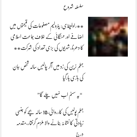
سلسلہ شروع
**راولپنڈی: پٹرولیم مصنوعات کی قیمتوں میں
اضافے اور مہنگائی کے خلاف جماعت اسلامی
کا دھرنا، شہریوں کی بڑی تعداد کی شرکت**
جہلم ٹرین کی زد میں آکر چالیس سالہ شخص جان
کی بازی ہارگیا
“یہ سسٹم اب نہیں چلے گا”
جہلم پولیس کی کارروائی،10 سالہ بچے کو جنسی
زیادتی کا نشانہ بنانے والا ملزم گرفتار،مقدمہ
درج