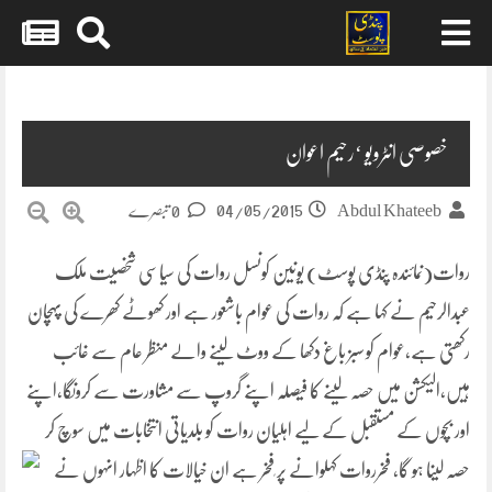
Skip
to
content
خصوصی انٹرویو ‘رحیم اعوان
04/05/2015
Abdul Khateeb
0 تبصرے
روات(نمائندہ پنڈی پوسٹ) یونین کونسل روات کی سیاسی شخصیت ملک
عبدالرحیم نے کہا ہے کہ روات کی عوام باشعور ہے اور کھوٹے کھرے کی پہچان
رکھتی ہے،عوام کو سبز باغ دکھا کے ووٹ لینے والے منظر عام سے غائب
ہیں،الیکشن میں حصہ لینے کا فیصلہ اپنے گروپ سے مشاورت سے کرونگا،اپنے
اور بچوں کے مستقبل کے لیے اہلیان روات کو بلدیاتی انتخابات میں سوچ کر
حصہ لینا ہو گا،
فخرروات کہلوانے پر ٖفخر ہے ان خیالات کا اظہار انہوں نے