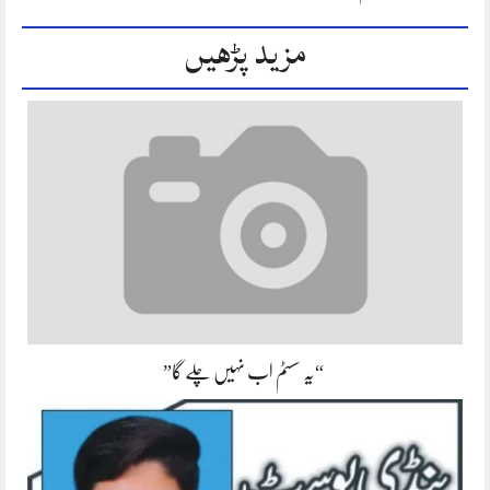
مزید پڑھیں
“یہ سسٹم اب نہیں چلے گا”