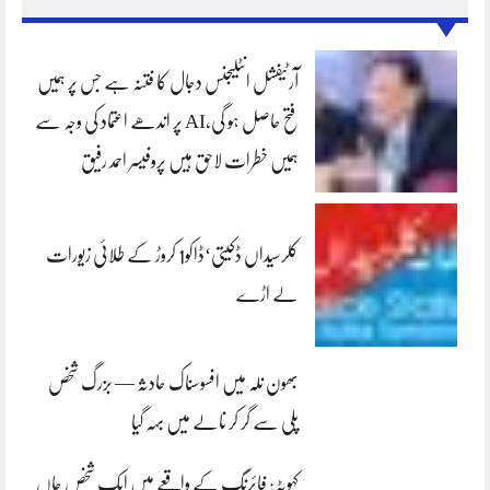
آرٹیفشل انٹلیجنس دجال کا فتنہ ہے جس پر ہمیں
فتح حاصل ہو گی،AI پر اندھے اعتماد کی وجہ سے
ہمیں خطرات لاحق ہیں پروفیسر احمد رفیق
کلرسیداں ڈکیتی‘ڈاکو1 کروڑ کے طلائی زیورات
لے اڑے
بھون نلہ میں افسوسناک حادثہ — بزرگ شخص
پلی سے گر کر نالے میں بہہ گیا
کہوٹہ: فائرنگ کے واقعے میں ایک شخص جاں