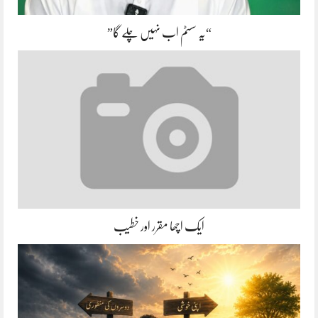
“یہ سسٹم اب نہیں چلے گا”
ایک اچھا مقرر اور خطیب