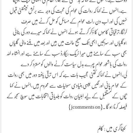
دوست ہے،انہوں نے کہا کہ بدقسمتی سے ہمارا نظام کی انتہائی کرپٹ ہوچکا
ہے،انہوں نے کہا کہ روات کی عوام کی محبت کی وجہ سے برٹش نیشنلٹی قبول
نہیں کی اور اب دن رات عوام کے مسائل کو حل کرنے میں صرف
کرنگا،ترقیاتی کاموں کا ذکر کرتے ہوئے انہوں نے کہا کہ میرے دور کی بنائی
ہوگلیاں اور سڑکیں ابھی تک صحیح حالت میں ہیں اور بعد میں بننے والی گلیاں
بھی سب کے سامنے ہیں میرا ٹریک ریکارڈ سب کے سامنے ہے اور انشاء اللہ
روات کی باشعور عوام چہرے بدل سیاست کرنے والوں کو مسترد کر دے
گی،انہوں نے کہا کہ کتنی عجیب بات ہے کہ اس ترقی یافتہ دور میں بھی روات
کے عوا م پانی اور گیس جیسی بنیادی سہولیات سے محروم ہیں،انہوں نے کہا
بچوں کے مستقبل کے لیے اہلیان روات کو بلدیاتی انتخابات میں سوچ سمجھ کے
فیصلہ کرنا ہو گا ۔{jcomments on}
کیٹاگری میں :
کالم