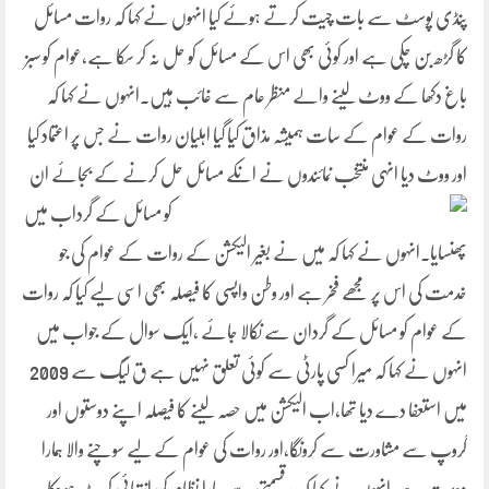
پنڈی پوسٹ سے بات چیت کرتے ہوئے کیا انہوں نے کہا کہ روات مسائل
کا گڑھ بن چکی ہے اور کوئی بھی اس کے مسائل کو حل نہ کر سکا ہے،عوام کو سبز
باغ دکھا کے ووٹ لینے والے منظر عام سے غائب ہیں۔انہوں نے کہا کہ
روات کے عوام کے سات ہمیشہ مذاق کیا گیا اہلیان روات نے جس پر اعتماد کیا
اور ووٹ دیا انہی منتخب نمائندوں نے انکے مسائل حل کرنے کے بجائے ان
کو مسائل کے گرداب میں
پھنسایا۔انہوں نے کہا کہ میں نے بغیر الیکشن کے روات کے عوام کی جو
خدمت کی اس پر مجھے فخر ہے اور وطن واپسی کا فیصلہ بھی اسی لیے کیا کہ روات
کے عوام کو مسائل کے گردان سے نکالا جائے ،ایک سوال کے جواب میں
انہوں نے کہا کہ میرا کسی پارٹی سے کوئی تعلق نہیں ہے ق لیگ سے 2009
میں استعفا دے دیا تھا،اب الیکشن میں حصہ لینے کا فیصلہ اپنے دوستوں اور
گروپ سے مشاورت سے کرونگا،اور روات کی عوام کے لیے سوچنے والا ہمارا