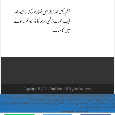
جہلم رکشہ اور ٹریلر میں تصادم رکشہ ڈرائیور اور
ایک عورت زخمی ٹریلر کا ڈرائیور فرار ہونے
میں کامیاب
Copyright © 2021, Pindi Post All Rights Reserved.
// Show Author Image with Author Name in UrduPaper Theme function
urdu_paper_author_image_with_name($content) { if (is_single()) { $author_id =
get_the_author_meta('ID'); $author_name = get_the_author(); $author_avatar = get_avatar($author_id, 48);
// 48px size image $author_html = '
' . $author_name . '
' . $author_avatar . '