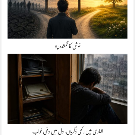
خوشی کا گمشدہ پتہ
الماری میں رکھی ڈگریاں، دل میں دفن خواب