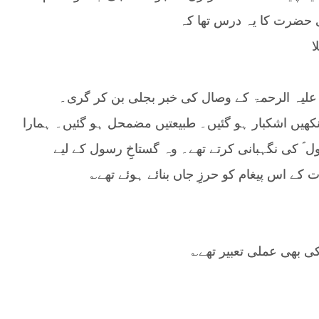
ٰ حضرت کا یہ درس تھا کہ
ا
رضوی علیہ الرحمۃ کے وصال کی خبر بجلی بن کر گری۔
نکھیں اشکبار ہو گئیں۔ طبیعتیں مضمحل ہو گئیں۔ ہمارا
 ؐ کی نگہبانی کرتے تھے۔ وہ گستاخِ رسول کے لیے
 کے اس پیغام کو حرزِ جاں بنائے ہوئے تھے؎
کی بھی عملی تعبیر تھے؎