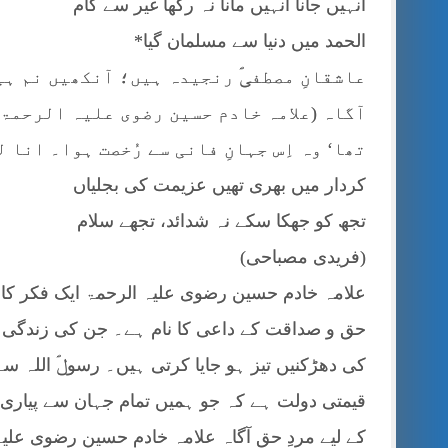
انہیں جانا انہیں مانا نہ رکھا غیر سے کام
الحمد میں دنیا سے مسلمان گیا*
عاشقانِ مصطفیؐ رنجیدہ ہیں؛ آنکھیں نم ہیں
آگاہ (علامہ خادم حسین رضوی علیہ الرحمۃ) 
تھا‘ وہ اِس جہانِ فانی سے رُخصت ہوا۔ انا ل
کردار میں بھری تھیں عزیمت کی بجلیاں
تجھ کو جھکا سکے نہ شدائد، تجھے سلام
(فریدی مصباحی)
علامہ خادم حسین رضوی علیہ الرحمۃ ایک فکر کا ن
حق و صداقت کے داعی کا نام ہے۔ جن کی زندگی اس
کی دھڑکنیں تیز ہو جایا کرتی ہیں۔ رسولؐ اللہ 
قیمتی دولت ہے کہ جو ہمیں تمام جہان سے پیاری 
کے لیے مردِ حق آگاہ علامہ خادم حسین رضوی علی