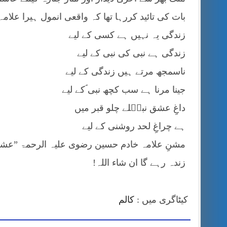
بات کی تائید کررہا تھا کہ واقعی انمول ہیرا علام
زندگی یہ نہیں ہے کسی کے لیے
زندگی ہے نبی کی نبی کے لیے
ناسمجھ مرتے ہیں زندگی کے لیے
جینا مرنا ہے سب کچھ نبی ؐکے لیے
داغِ عشق نبیؐلے چلو قبر میں
ہے چراغِ لحد روشنی کے لیے
مشنِ علامہ خادم حسین رضوی علیہ الرحمۃ ”عش
زندہ رہے گا ان شاء اللہ!
کیٹاگری میں :
کالم