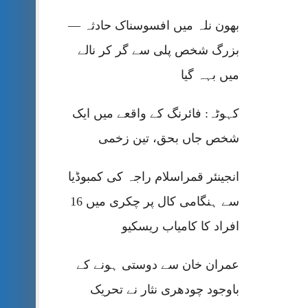
بھون نلہ میں افسوسناک حادثہ —
بزرگ شخص پلی سے گر کر نالے
میں بہہ گیا
کہوٹہ: فائرنگ کے واقعے میں ایک
شخص جاں بحق، تین زخمی
انجینئر قمراسلام راجہ کی کمبوڈیا
سے ہنگامی کال پر چکری میں 16
افراد کا کامیاب ریسکیو
عمران خان سے دوستی ہونے کے
باوجود چودھری نثار نے تحریک