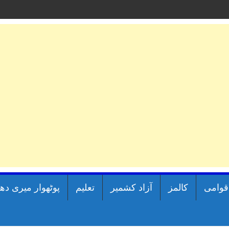
اقوامی
کالمز
آزاد کشمیر
تعلیم
پوٹھوار میری دھ