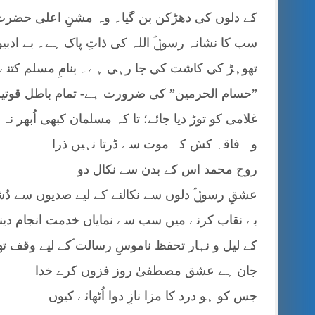
کے دلوں کی دھڑکن بن گیا۔ وہ مشنِ اعلیٰ حضرت کا
سب کا نشانہ رسولؐ اللہ کی ذاتِ پاک ہے۔ بے ادبی
تھوہڑ کی کاشت کی جا رہی ہے۔ بنامِ مسلم کتنے 
”حسام الحرمین” کی ضرورت ہے- تمام باطل قوتیں 
غلامی کو توڑ دیا جائے؛ تا کہ مسلمان کبھی اُبھر ن
وہ فاقہ کش کہ موت سے ڈرتا نہیں ذرا
روح محمد اس کے بدن سے نکال دو
عشقِ رسولؐ دلوں سے نکالنے کے لیے صدیوں سے د
بے نقاب کرنے میں سب سے نمایاں خدمت انجام دی
کے لیل و نہار تحفظ ناموسِ رسالت ؐکے لیے وقف تھے
جان ہے عشق مصطفیٰ روز فزوں کرے خدا
جس کو ہو درد کا مزا نازِ دوا اُٹھائے کیوں