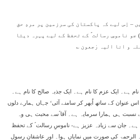
 – اِس لیے کہ پاکستان کی سرزمین پر مردِ حق
جو ناموسِ رسالت ؐ کے تحفظ کے لیے پہرہ دیتا
لہ و انا الیہ رٰجعون ؎
ام ہے۔ ایک عزم کا نام ہے۔ ایک جذبہ صالح کا نام ہے۔
 عنوان کے ساتھ اُبھر کر سامنے آئی‘ جہاں ہمارے دلوں
سے نسبت ہی ہمارا سرمایہ ہے۔ آقا ؐسے محبت ہی وہ
ہے۔ جان سے زیادہ عزیز ہے- ناموسِ رسالت ؐ کے تحفظ
ہ الرحمۃ کی صورت میں نمایاں ہوا۔ اور عاشقانِ رسول