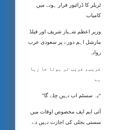
ٹریلر کا ڈرائیور فرار ہونے میں
کامیاب
وزیر اعظم شہباز شریف اور فیلڈ
مارشل اہم دورے پر سعودی عرب
روانہ
غریب، غریب تر ہوتا جا رہا
ہے
“یہ سسٹم اب نہیں چلے گا”
آئی ایم ایف مخصوص اوقات میں
سستی بجلی کی اجازت نہیں دے