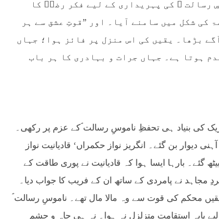
سِ رسالت ؐ کی پہریداری کے لیے فکر رضاؔ کا
 کی شکل میں سامنے آیا۔ اور ”قوتِ عشق سے ہر
آگے بڑھا۔ یقیں کی اس منزل پر فائز ہوا؛ جہاں
دم ہوتا ہے۔ جہاں جرات و بہادری کا ہر باب
یک کی بنیاد ہی تحفظِ ناموسِ رسالت ؐکے عزم پر رکھی۔
نی دیوار بن گئے۔ انگریز نواز حکمراں‘ قادیانیت نواز
یٹھ گئے۔ بارہا ایسا ہوا کہ قادیانیت نے پوری طاقت کے
ردِ مجاہد نے پامردی کے ساتھ ان کے فریب کا جواب دیا۔
قیں محکم کی قوت سے وہ مالا مال تھے۔ ناموسِ رسالت ؐ
یے پایہ استقامت متزلزل نہ ہوا۔ نہ ہی جاہ و حشم