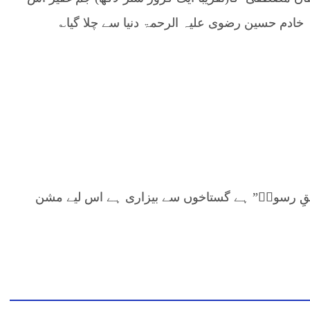
ہ خادم حسین رضوی علیہ الرحمۃ دنیا سے چلا گیا؎
قِ رسولؐ” ہے گستاخوں سے بیزاری ہے اس لیے مشن