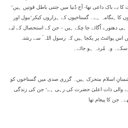
 بے باک داعی تھا- آج دُنیا میں جتنی باطل قوتیں ہیں‘
وں کا ہنگامہ ہے۔ گستاخیوں کے ہزاروں کیکر‘ببول اور
ہی دھتورے اُگائے جا چکے ہیں – جن کے استحصال کے لیے
اس پوائنٹ پر یکجا ہیں کہ رسول اللہ ؐ سے رشتہ
ہ سکے۔ وہ مُردہ ہو جائے۔
ُشمنانِ اسلام متحرک ہیں۔ گزری صدی میں گستاخوں کو
نے والی ذات اعلیٰ حضرت کی رہی ہے‘ جن کی زندگی
۔ جن کا پیغام تھا