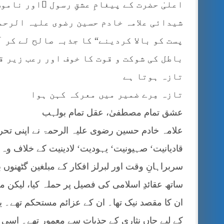
اعلیٰ حضرت کے پیغامِ عشقِ رسول ؐاور نامو
شیدائی علامہ خادم حسین رضوی علیہ الرحمۃ
پست کو بالا کردینے“ کا جذبہ صالح لے کر 
باطل کی شوکت و قوت کا خوف اور رعب زیر ق
تازہ ہوتا ہے
تازہ مِرے ضمیر میں معرکہ کہن ہوا
عشق تمام مصطفیٰ، عقل تمام بولہب
علامہ خادم حسین رضوی علیہ الرحمۃ نے اپنی تحر
قادیانیت‘ صہیونیت‘ یہودیت‘ لادینیت کے خلاف وہ آہ
سربراہانِ وقت اور لبرلز افکار کے مبلغین گٹھنوں ب
ساتھ عقائدِ اسلامی کی فصیل پر حملہ کیا، لیکن م
ان کا مقصد نیک تھا۔ ان کے عزائم مستحکم تھے۔ ی
کے لیے جاں نثاری کے جذبات سے معمور تھے۔ اسی ل