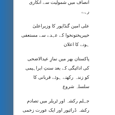
انصاف میں شمولیت سے انکاری
رہے
علی امین گنڈاپور کا وزیراعلیٰ
خیبرپختونخوا کے عہدے سے مستعفی
ہونے کا اعلان
پاکستان بھر میں نمازِ عیدالاضحی
کی ادائیگی کے بعد سنتِ ابراہیمی
کو زندہ رکھتے ہوئے قربانی کا
سلسلہ شروع
جہلم رکشہ اور ٹریلر میں تصادم
رکشہ ڈرائیور اور ایک عورت زخمی