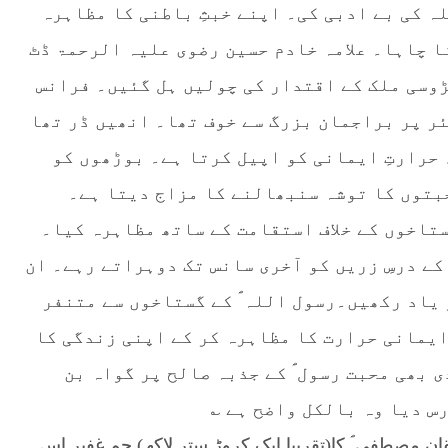
ہ کی بے ادبی کی۔ اپنے خبثِ باطنی کا مظاہرہ
ا چاہا۔ علامہ خادم حسین رضوی علیہ الرحمۃ ڈٹ
ڑوسی ملک کے اقتدار کی چولیں ہل گئیں۔ فرانس
ر پر براجمان بزرگ سے خوف تھا۔ انھیں ڈر تھا
 حرارتِ ایمانی کو اپیل کرتا ہے۔ بوڑھوں کو
بتوں کا توشہ سنبھالنے کا مزاج دیتا ہے۔
ستاخوں کے خلاف استقامت کے ساتھ مظاہرہ کیا۔
 کے درسِ زریں کو آخری سانس تک دوہراتے رہے۔ ان
 یاد رکھیں۔رسول اللہ ؐ کے گستاخوں سے متنفر
یمانی حرارت کا مظاہرہ کر کے اپنی زندگی کا
 بھی محبت رسول ؐ کے جذبہ صالح پر گواہ بن
س دیا وہ بالکل واضح ہے ؎
قان مصطفی ؐ کا(تقریبا ایک کروڑ ستر لاکھ) جم غفیر اس