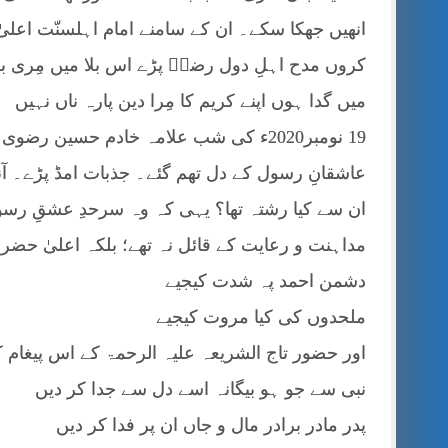
انھیں جھکا سکے۔ ان کے سامنے امام اہلسنّت اعلی
کروں مدح اہلِ دول رضاؔ پڑے اس بلا میں مِری بل
میں گدا ہوں اپنے کریم کا مِرا دین پارہ ناں نہیں
19 نومبر2020ء کی شب علامہ خادم حسین 
عاشقانِ رسول کے دل تھم گئے۔ جذبات امڈ پڑے۔ آ
ان سے کیا رشتہ تھا؟ یہی کہ وہ سرحدِ عشقِ رسول
مداہنت و رعایت کے قائل نہ تھے؛ بلکہ اعلیٰ حضرت
دشمن احمد پہ شدت کیجیے
ملحدوں کی کیا مروت کیجیے
اور حضور تاج الشریعہ علیہ الرحمۃ کے اس پیغام 
نبی سے جو ہو بیگانہ اسے دل سے جدا کر دیں
پدر مادر برادر مال و جاں ان پر فدا کر دیں