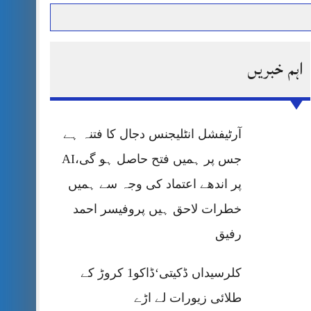
اہم خبریں
حرمت پر قربان
 کی پریس کانفرنس
آرٹیفشل انٹلیجنس دجال کا فتنہ ہے
جس پر ہمیں فتح حاصل ہو گی،AI
پر اندھے اعتماد کی وجہ سے ہمیں
خطرات لاحق ہیں پروفیسر احمد
رفیق
کلرسیداں ڈکیتی‘ڈاکو1 کروڑ کے
طلائی زیورات لے اڑے