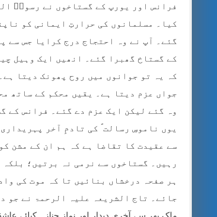
فرانس اور یورپ کے گستاخوں نے رسولؐ الل
کیا۔ مسلمانوں کی حرارتِ ایمانی کو ناپن
گئے۔ آپ نے وہ احتجاج درج کرایا جس سے پ
کے گستاخ گھبرا گئے۔ انھیں ایک وہیل چیئ
کہ یہ تو جوانوں میں روح پھونک دیتا ہے۔
جواں عزم دیتا ہے۔ یقیں محکم کے ساتھ مح
وہ گئے لیکن ایک عزم دے گئے۔ فرانس کے گ
یوں ناموسِ رسالت ؐ کی تادمِ آخر پہریداری
سے عقیدت کا تقاضا ہے کہ ہم ان کے مشن کو
رہیں۔ گستاخوں سے نرمی نہ برتیں؛ بلکہ ا
ہر صفحہ درخشاں بنائیں تا کہ موت کی وادی
جائے۔ تاج الشریعہ علیہ الرحمۃ نے جو در
ملک بھر سے آخری دیدار اور نماز جنازہ کیلئے عاش