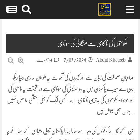
Skip
to
content
حکومتوں کی ناکامی سےمہنگائی کی سونامی
17/07/2024
Abdul Khateeb
0 تبصرے
صاحبانٍ صحافت کی زبان سے اور کیمروں کی آنکھ سے یہ طوفان ساری دنیا دیکھ
رہی ہے میرے پاکستان میں یہ جو مہنگائی کی سونامی ہے درحقیقت یہ ماضی کی
اور موجودہ حکومتوں کی بدترین ناکامی ہے ۔ کسی ایک کو بھی استثنیٰ حاصل نہیں
ہے یہ سبھی شامل ہیں
جن کے کالے کرتوتوں کی وجہ سے ہمارا پیارا پاکستان تنزلی و تباہی کے دھانے پر