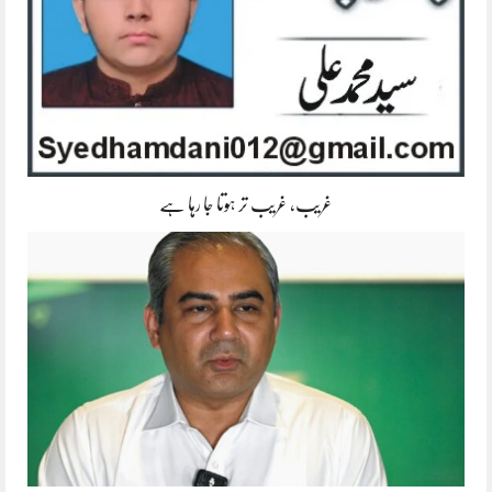
غریب، غریب تر ہوتا جا رہا ہے