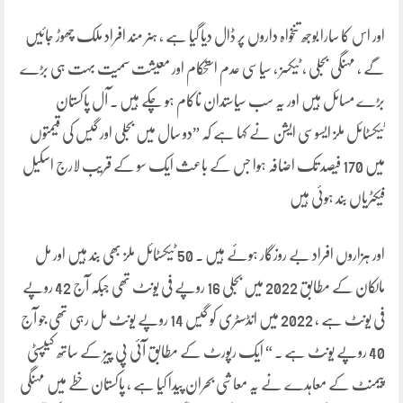
اور اس کا سارا بوجھ تنخواہ داروں پر ڈال دیا گیا ہے ، ہنر مند افراد ملک چھوڑ جائیں
گے ، مہنگی بجلی ، ٹیکسز ، سیاسی عدم استحکام اور معیشت سمیت بہت ہی بڑے
بڑے مسائل ہیں اور یہ سب سیاستدان ناکام ہو چکے ہیں ۔ آل پاکستان
ٹیکسٹائل ملز ایسوسی ایشن نے کہا ہے کہ ”دو سال میں بجلی اور گیس کی قیمتوں
میں 170 فیصد تک اضافہ ہوا جس کے باعث ایک سو کے قریب لارج اسکیل
فیکٹریاں بند ہوئی ہیں
اور ہزاروں افراد بے روزگار ہوئے ہیں ۔ 50 ٹیکسٹائل ملز بھی بند ہیں اور مل
مالکان کے مطابق 2022 میں بجلی 16 روپے فی یونٹ تھی جبکہ آج 42 روپے
فی یونٹ ہے ، 2022 میں انڈسٹری کو گیس 14 روپے یونٹ مل رہی تھی جو آج
40 روپے یونٹ ہے ۔ “ ایک رپورٹ کے مطابق آئی پی پیز کے ساتھ کیپسٹی
پیمنٹ کے معاہدے نے یہ معاشی بحران پیدا کیا ہے ، پاکستان خطے میں مہنگی