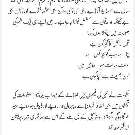
مگر اس میں حصہ بقدر جثہ ہے ، کوئی تو 40 ماہ کا ملزم یا مجرم ہے جبکہ کوئی 40
سال سے مسلط چلا آ رہا ہے ، جی جی وُہی جو آج بھی منظورٍ نظر ہے اور نازاں بھی
ہے کیونکہ وہ مُدتوں سے مسلسل نوازا جا رہا ہے ۔ میں اپنے ہی ایک شعر کی
صورت میں پوچھتا ہوں کہ:
قول و فعل کا کچا کون ہے
پتا ہے سب کو بچہ کون ہے
جھوٹ سیاست میرےدیس میں
کون شریف ہے سچا کون ہے
حکومت نے بجلی کی قیمتوں میں اضافے کے بعد اب پٹرولیم مصنوعات کی
قیمتوں میں بھی اضافہ فرما دیا ہے ، پیٹرول 10 روپے اور ڈیزل چھ روپے مزید
مہنگا ہو گیا ، گزشتہ ماہ جو بجلی کے بل ملے تھے اس سے ہر شہری شدید پریشان
اور فکر مند تھا