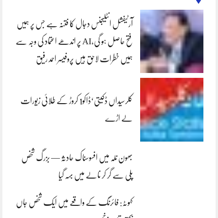
آرٹیفشل انٹلیجنس دجال کا فتنہ ہے جس پر ہمیں
فتح حاصل ہو گی،AI پر اندھے اعتماد کی وجہ سے
ہمیں خطرات لاحق ہیں پروفیسر احمد رفیق
کلرسیداں ڈکیتی‘ڈاکو1 کروڑ کے طلائی زیورات
لے اڑے
بھون نلہ میں افسوسناک حادثہ — بزرگ شخص
پلی سے گر کر نالے میں بہہ گیا
کہوٹہ: فائرنگ کے واقعے میں ایک شخص جاں