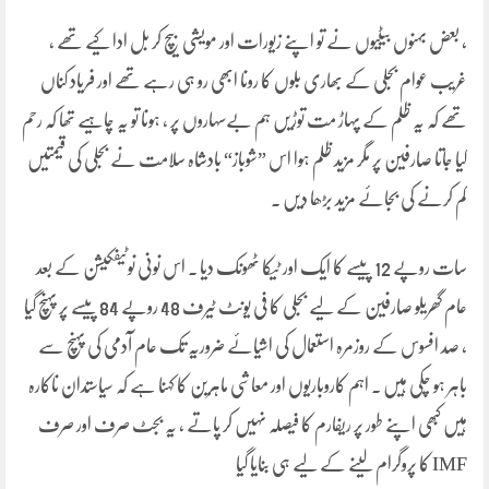
، بعض بہنوں بیٹیوں نے تو اپنے زیورات اور مویشی بیچ کر بل ادا کیے تھے ،
غریب عوام بجلی کے بھاری بلوں کا رونا ابھی رو ہی رہے تھے اور فریاد کناں
تھے کہ یہ ظلم کے پہاڑ مت توڑیں ہم بےسہاروں پر ، ہونا تو یہ چاہیے تھا کہ رحم
کیا جاتا صارفین پر مگر مزید ظلم ہوا اس ”شوباز“ بادشاہ سلامت نے بجلی کی قیمتیں
کم کرنے کی بجائے مزید بڑھا دیں ۔
سات روپے 12 پیسے کا ایک اور ٹیکا ٹھونک دیا ۔ اس نونی نوٹیفکیشن کے بعد
عام گھریلو صارفین کے لیے بجلی کا فی یونٹ ٹیرف 48 روپے 84 پیسے پر پہنچ گیا
، صد افسوس کے روزمرہ استعمال کی اشیائے ضروریہ تک عام آدمی کی پہنچ سے
باہر ہو چکی ہیں ۔ اہم کاروباریوں اور معاشی ماہرین کا کہنا ہے کہ سیاستدان ناکارہ
ہیں کبھی اپنے طور پر ریفارم کا فیصلہ نہیں کر پاتے ، یہ بجٹ صرف اور صرف
IMF کا پروگرام لینے کے لیے ہی بنایا گیا