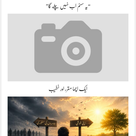
“یہ سسٹم اب نہیں چلے گا”
ایک اچھا مقرر اور خطیب