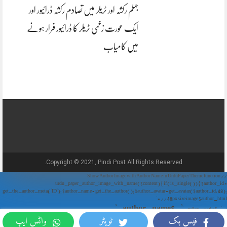
جہلم رکشہ اور ٹریلر میں تصادم رکشہ ڈرائیور اور
ایک عورت زخمی ٹریلر کا ڈرائیور فرار ہونے
میں کامیاب
Copyright © 2021, Pindi Post All Rights Reserved.
// Show Author Image with Author Name in UrduPaper Theme function
urdu_paper_author_image_with_name($content) { if (is_single()) { $author_id =
get_the_author_meta('ID'); $author_name = get_the_author(); $author_avatar = get_avatar($author_id, 48);
// 48px size image $author_html = '
' . $author_name . '
' . $author_avatar . '
فیس بک
ٹویٹر
واٹس ایپ
'; return $author_html . $content; } return $content; } add_filter('the_content',