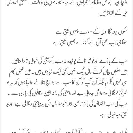
پہنچا ان بےحس و ناکام حکمرانوں کے سیاہ کارناموں کی بدولت ۔ مکیش اندوری
جی کے الفاظ میں:
سکوں پرور نگاہوں کے سہارے چھین لیتی ہے
سونامی جب بھی آتی ہے کنارے چھین لیتی ہے
سب کے پانامے اور توشہ خانے پوشیدہ نہ رہے ، کرپشن کی طویل تر داستانیں
ہیں جنہیں بیان کرنے والی ایک نہیں کئی ایک زبانیں ہیں ۔ میں محض کالم
ہی نہیں لکھ رہا بلکہ آج آپ کو آج کا سب سے بڑا سچ بتلانے جا رہا ہوں کہ یہ جو
کمر توڑ مہنگائی و معاشی بدحالی ہے اور ماضی کی مانند ائین و قانون کی پامالی ہے یہ
سب کی سب اشرافیہ کی بالفاظ حسن نثار ”بدمعاشیہ“ کی بددیانتی و نااہلی ہے اور بد
نیتی و بد خیالی ہے