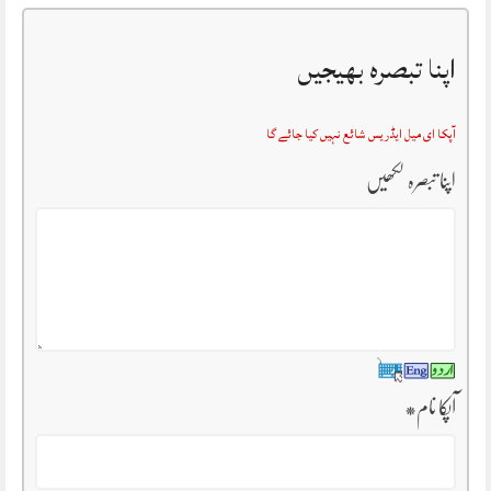
اپنا تبصرہ بھیجیں
آپکا ای میل ایڈریس شائع نہیں کیا جائے گا
اپنا تبصرہ لکھیں
آپکا نام
*