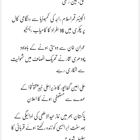
بحق، تین زخمی
انجینئر قمراسلام راجہ کی کمبوڈیا سے ہنگامی کال
پر چکری میں 16 افراد کا کامیاب ریسکیو
عمران خان سے دوستی ہونے کے باوجود
چودھری نثار نے تحریک انصاف میں شمولیت
سے انکاری رہے
علی امین گنڈاپور کا وزیراعلیٰ خیبرپختونخوا کے
عہدے سے مستعفی ہونے کا اعلان
پاکستان بھر میں نمازِ عیدالاضحی کی ادائیگی کے
بعد سنتِ ابراہیمی کو زندہ رکھتے ہوئے قربانی کا
سلسلہ شروع