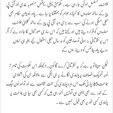
پیمنٹ مسلسل ادا کی جا رہی ہے۔ حکومتی ناہلی ، ناقص منصوبہ بندی اور آئی پی
پیز کے ساتھ معاہدوں کا خمیازہ عوام کو بھگتنا پڑ رہا ہے ۔ پاور ڈویژن حکام بھی
بجلی مہنگی ہونے کی سب سے بڑی وجہ آئی پی پیز کے ساتھ کپیسٹی پیمنٹ
معاہدوں کو قرار دیتے ہیں اور کہتے ہیں کہ اس ساری صورتحال کا جائزہ لے کر اگر
اس پر نظر ثانی نہ ہوئی تو صارفین کو ہر سال بجلی استعمال کیے بغیر ہی اربوں
روپے پاور پلانٹس کو دینے ہوں گے
لیکن سوچنا تو یہ ہے کہ یہ نظر ثانی کرے گا کون۔؟ کیونکہ اس حکومت کی تمام تر
توجہ تحریک انصاف پر پابندی لگانے پر ہی اٹکی ہے حالانکہ ان کی اتحادی
جماعت پیپلز پارٹی تک اس جبر و پابندی کی سخت مخالف ہے اور تو اور نون لیگ
کے اندر سے بھی ایسی ہی آوازیں اُٹھ رہی ہیں کہ کسی بھی سیاسی جماعت پر
پابندی کسی طور پر بھی قبول نہیں ہے ۔