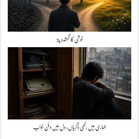
خوشی کا گمشدہ پتہ
الماری میں رکھی ڈگریاں، دل میں دفن خواب