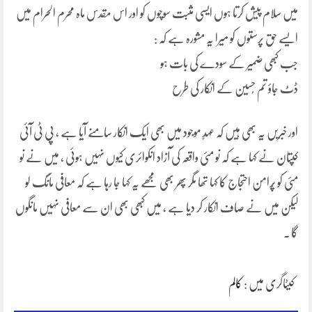
میں سلام پیش کرتا ہوں ایسی مثبت سوچوں کو اور اس مقدس ماہ محرم الحرام میں
ایسے حق پرستوں کو میرا یہ مشورہ ہے کہ :
جب کبھی ضمیر کے سودے کی بات ہو
ڈٹ جاؤ تم حُسین کے انکار کی طرح
اور خبریں یہ بھی ہیں کہ عہدٍ موجود میں بھی ایک انکار سامنے آیا ہے ، پی ٹی آئی
کپتان نے کہا ہے کہ نو مئی واقعہ کی آزاد انکوائری کیوں نہیں ہوئی ، میں نے نو
مئی کو پُرامن احتجاج کا کہا تھا مگر پھر بھی مجھے یہ کہا جا رہا ہے کہ معافی مانگ لو
لیکن میں نے صاف انکار کر دیا ہے ، میں کبھی بھی ان سے معافی نہیں مانگوں
گا ۔
کیٹاگری میں :
کالم