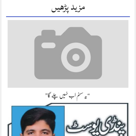
مزید پڑھیں
“یہ سسٹم اب نہیں چلے گا”