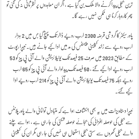
ترین بجلی پیدا کرنے والا ملک بن گیا ہے ، اگر ان معاہدوں پر نظر ثانی نہ کی گئی تو
پھر کاروبار کرنا ہی ممکن نہیں رہے گا۔
پاور سیکٹر کا گردشی قرضہ 2300 ارب روپے ڈالر تک پہنچ گیا جس میں 2 ہزار
ارب روپے سے زائد کپیسٹی پیمنٹس کی مد میں ادا کیے جانے ہیں۔ نیپرا رپورٹ
کے مطابق 2023 میں صرف 25 فیصد تک یوٹیلائزیشن والے آئی پی پیز کو 53
ارب روپے ادا کیے گئے ، 50 فیصد تک پیداوار والے آئی پی پیز کو 65 ارب
روپے جبکہ 75 فیصد تک یوٹیلائزیشن والے آئی پی پیز کو 214 ارب روپے ادا
کیے گئے۔
نیپرا دستاویزات میں یہ بھی انکشاف ہوا ہے کہ متبادل توانائی والے پاور پلانٹس
سے بجلی کی حوصلہ افزائی کی بجائے حوصلہ شکنی کی جا رہی ہے ، ہوا سے چلنے
والے بجلی گھروں سے سستی بجلی استعمال ہی نہیں کی جا رہی مگر ان کی کپیسٹی