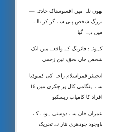
بھون نلہ میں افسوسناک حادثہ —
بزرگ شخص پلی سے گر کر نالے
میں بہہ گیا
کہوٹہ: فائرنگ کے واقعے میں ایک
شخص جاں بحق، تین زخمی
انجینئر قمراسلام راجہ کی کمبوڈیا
سے ہنگامی کال پر چکری میں 16
افراد کا کامیاب ریسکیو
عمران خان سے دوستی ہونے کے
باوجود چودھری نثار نے تحریک