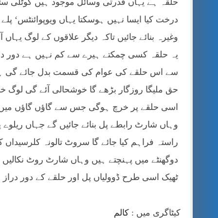
حلقہ ہے یہاں قدرتی وسائل موجود ہیں کوٹلی ستی
درخت کیا ایسا نہیں ہوسکتا یہاں ویوپوائنٹس‘ پلے
یہ حلقہ کسی چمکتے ہیرے سے کم نہیں ہے دور در
سے اس حلقے کی عوام کی قسمت بدل جائے گی ہر س
حق ملیگا روزگار بڑھے گا خوشحالی آئے گی لوگ خ
اسی حلقے پر خرچ ہوگی جس سے گاؤں گاؤں میں 
وہاں شارٹ رابطے پل بنائے جائیں گے جہاں ریلوے 
راستہ فراہم کیا جائے گا سروٹ تالونہ کلرسیداں کہوٹ
دوگھنٹے میں پہنچتے ہیں وہاں شارٹ روٹ نکالی
ٹھیک اسی طرح ڈوولیاں پل اور حلقے کے دور دراز 
کیٹاگری میں :
کالم