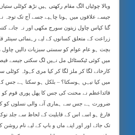
وبالا چوٹیاں الگ مقام رکھتی ہیں نڑھ کوٹلی ستیاں
جیسے علاقوں میں ہونا چاہیے جسے آج تک توجہ نہ
گنا کپاس چاول زیتون سورج مکھی اور نہ جانے کتن
زراعت کے متعلق کسانوں کے لیے رہنمائی سینٹر قا
بچت ہو عام عوام کو سستی سبزیات دالیں چاول ر
میں کوئی ٹیکسٹائل مل نہیں لگ سکتی جیسے فیصل
کارخانے لگا کر ملز لگا کر کیا مری کہوٹہ کوٹلی
میں کیا نیہں ہوسکتا؟ – بلکل ہو سکتا ہے جس کے
قائداعظم نے محنت کی جس کا پھل پوری قوم کو 
ضرورت ہے جس سے ہماری آنے والی نسلوں کو کہیں
فارغ ہو اسے اس کے قابلیت کے لحاظ سے جلد نوکری
تک جائے اور اور اپنے ماں و باپ کے لیے نام روشن 