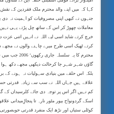
امیدوار برائے قومی اسمبلی حلقہ این اے ستاون 
کہا کہ میں اپنے والد محترم ملک فقردین کے نقش 
جنہوں نے کبھی اپنی مصروفیات کو اہمیت نہ دی 
معاملات چھوڑ کر اس کے ساتھ چل پڑتے یہی نہیں
خرچ کرتے شاید اسی لیے اللہ نے انہیں اتنی عزت 
کرتے ٹھیک اسی طرح میرے چاہنے والوں نے مجھے سیا
محترم کا یہ سل
گاؤں شہر شہر جا کرحالت دیکھی مجھے دکھ ہوا اتن
بلکہ اس حلقے میں بنیادی سہولیات نہ ہونے کے بر
علاقے ہیں جہاں اللہ نے سب سے زیادہ قدرتی ح
کم نہیں اگر اس پر توجہ دی جائے کلرسیداں کے گر
اسکے گردونواح بیور مٹور نارہ تا پنجاڑِمیدانی 
کوٹلی ستیاں اور نڑھ ایک منفرد قدرتی حوبصورتی م