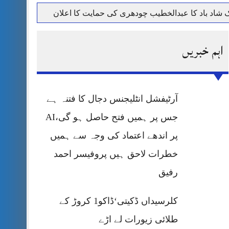
حرمت پر قربان
اہم خبریں
 کی پریس کانفرنس
آرٹیفشل انٹلیجنس دجال کا فتنہ ہے
جس پر ہمیں فتح حاصل ہو گی،AI
پر اندھے اعتماد کی وجہ سے ہمیں
خطرات لاحق ہیں پروفیسر احمد
رفیق
کلرسیداں ڈکیتی‘ڈاکو1 کروڑ کے
طلائی زیورات لے اڑے