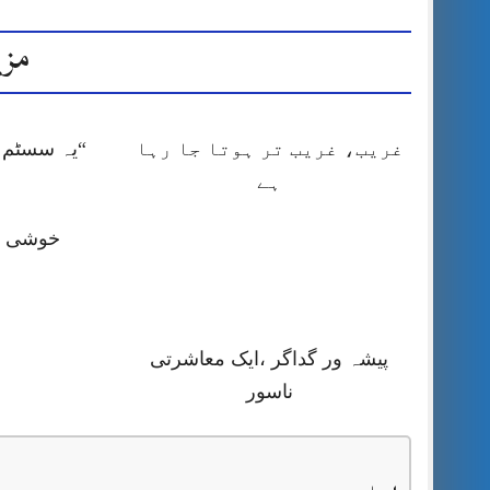
مزی
غریب، غریب تر ہوتا جا رہا
“یہ سسٹم ا
ہے
خوشی کا
پیشہ ور گداگر ،ایک معاشرتی
ناسور