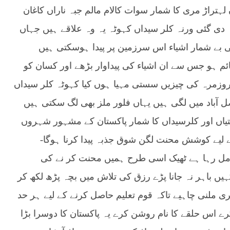
 لہتراڑ مری کا شمار سوات کالام مالم جبہ ناراں کاغان
 دی گئی ورنہ کلر سیداں کہوٹہ یہ وہ علاقے ہیں جہاں
ی بے شمار اشیاء اس سرزمین پر پیدا ہوسکتی ہیں
ئم ہو جس سے ان اشیاء کی پیداوار بڑھے اور کسان کو
وزمرہ کی چیزیں سستی مہیا ہوں کیا کہوٹہ کلر سیداں
 آباد میں لگی ہیں یہاں فلور ملز بھی لگ سکتی ہیں
 ستیاں اور کلرسیداں کا شمار پاکستان کے مشہور شہروں
 لیے کوشش محنت لگن شوق جذبہ پیدا کرنا ہوگا-
مل رہا ہے ٹھیک اسی طرح ہمیں محنت کر نے کی
 باہر نہ جانا پڑے رزق کی تلاش میں بچہ پڑھ لکھ کر
 ملنی چاہیے تاکہ قوم تعلیم حاصل کرنے کے لیے ہر حد
کرے اس حلقے کا نام روشن کرے یہ پاکستان کا دوسرا بڑا