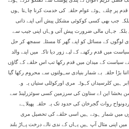
ملک فضل کریم اعوان نے پنڈی پوسٹ سے گفتگو کرتے ہوئے
قدم پر چلتے ہوئے عوام حلقہ کی خدمت کرنا چاہتا ہوں
بلکہ جب بھی کسی کوکوئی مشکل پیش آتی اپنے ذاتی
 بلکہ جہاں مالی ضرورت پیش آتی وہاں اپنی جیب سے
دی لوگوں کے مسائل کو اپنے گھر کا مسئلہ سمجھ کر حل
ست میں قدم رکھنے کے لیے زور دیا تاکہ میں اپنے والد
سلہ جاری رکھوں‘ 2006 جب میں نے سیاست کے میدان میں قدم رکھا تب اس حلقے کے گاؤں
ا بڑا حلقہ بے شمار بنیادی سہولتوں سے محروم رکھا گیا
ابر ہیں کلرسیداں کہوٹہ مری اورکوٹلی ستیاں یہ وہ
سن بخشا این اے ستاون کی سرزمین کسی سوئزرلینڈ سے
دونواح روات گجرخان کی حدود تک یہ حلقہ پھیلاہے
علاقوں میں شمار ہوتے ہیں اسی حلقے کی تحصیل مری
یں اپنی مثال آپ ہیں یہاں کے ندی نالے درخت پہاڑ بلند