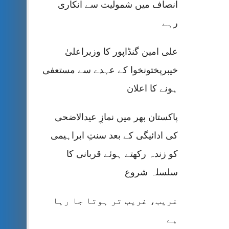
انصاف میں شمولیت سے انکاری
رہے
علی امین گنڈاپور کا وزیراعلیٰ
خیبرپختونخوا کے عہدے سے مستعفی
ہونے کا اعلان
پاکستان بھر میں نمازِ عیدالاضحی
کی ادائیگی کے بعد سنتِ ابراہیمی
کو زندہ رکھتے ہوئے قربانی کا
سلسلہ شروع
غریب، غریب تر ہوتا جا رہا
ہے