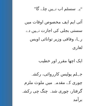
“یہ سسٹم اب نہیں چلے گا”
آئی ایم ایف مخصوص اوقات میں
سستی بجلی کی اجازت نہیں دے
رہا، وفاقی وزیر توانائی اویس
لغاری
ایک اچھا مقرر اور خطیب
جہلم پولیس کارروائی، رکشہ
چوری کے مقدمہ میں ملوث ملزم
گرفتار، چوری شدہ چنگ چی رکشہ
برآمد