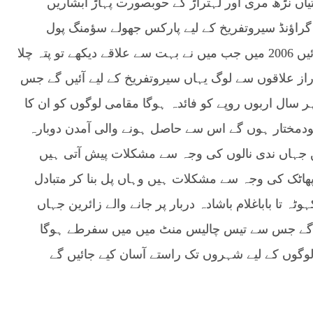
اں نڑھ مری اور لہتراڑ کے حوبصورت پہاڑ آبشاریں
 گراؤنڈ سیروتفریخ کے لیے پارکس جھولے سؤمنگ پول
وغیرہ بنائے جائیں تاکہ دیگر علاقوں کے لوگ یہاں آئیں 2006 میں جب میں نے بہت سے علاقے دیکھے تو پتہ چلا
از علاقوں سے لوگ یہاں سیروتفریخ کے لیے آئیں گے جس
ال اربوں روپے کو فائدہ ہوگا مقامی لوگوں کو ان کا
ودمختار ہوں گے اس سے حاصل ہونے والی آمدن دوبارہ
جہاں ندی نالوں کی وجہ سے مشکلات پیش آتی ہیں
پھاٹک کی وجہ سے مشکلات ہیں وہاں پل بنا کر متبادل
ہ تا باباغلام باشادہ دربار پر جانے والے زائرین جہاں
ں گے جس سے تیس چالیس منٹ میں میں سفرطے ہوگا
لوگوں کے لیے شہروں تک راستے آسان کیے جائیں گے