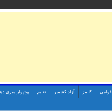
اقوامی
کالمز
آزاد کشمیر
تعلیم
پوٹھوار میری دھ