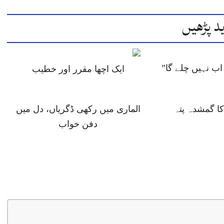
د پڑھیں
ب نہیں چلے گا”
ایک اچھا مقرر اور خطیب
 گمشدہ پتہ
الماری میں رکھی ڈگریاں، دل میں
دفن خواب