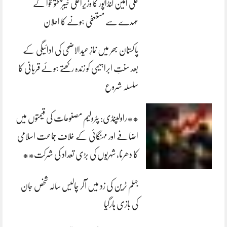
علی امین گنڈاپور کا وزیراعلیٰ خیبرپختونخوا کے
عہدے سے مستعفی ہونے کا اعلان
پاکستان بھر میں نمازِ عیدالاضحی کی ادائیگی کے
بعد سنتِ ابراہیمی کو زندہ رکھتے ہوئے قربانی کا
سلسلہ شروع
**راولپنڈی: پٹرولیم مصنوعات کی قیمتوں میں
اضافے اور مہنگائی کے خلاف جماعت اسلامی
کا دھرنا، شہریوں کی بڑی تعداد کی شرکت**
جہلم ٹرین کی زد میں آکر چالیس سالہ شخص جان
کی بازی ہارگیا