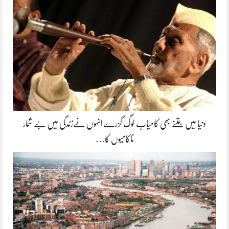
دنیا میں جتنے بھی کامیاب لوگ گزرے انہوں نےزندگی میں بے شمار
ناکامیوں کا…