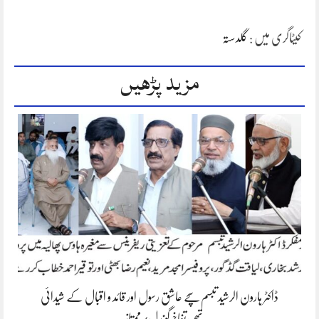
کیٹاگری میں :
گلدستہ
مزید پڑھیں
ڈاکٹر ہارون الرشید تبسم سچے عاشق رسول اور قائد و اقبال کے شیدائی
تھے،تفاخرگوندل/ممتاز…