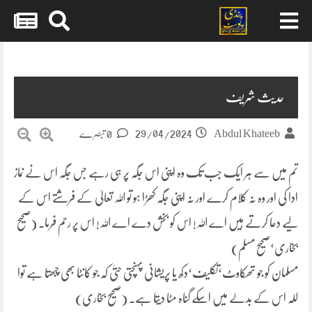
Skip
to
content
حدیث شریف
29/04/2024
Abdul Khateeb
0 تبصرے
تم میں سے ہر ایک جب تک وہ اپنی اس جگہ پر ہی رہے جس جگہ اس نے نماز
ادا کی اور وہ نہ کلام کرے اور نہ اپنی جگہ کھڑا ہو تو اللہ تعالیٰ کے فرشتے اس کے
لیے دعا کرتے ہیں اے اللہ! اس کو بخش دے اے اللہ! اس پر رحم فرما۔ (صحیح
بخاری‘صحیح مسلم)
مسلمان کو جو تھکاوٹ‘تکلیف‘دکھ یا پریشانی پہنچتی حتیٰ کہ جو کانٹا بھی چبھتا ہے توا
للہ اس کے بدلے میں اسکے گناہ مٹا دیتا ہے۔ (صحیح بخاری)