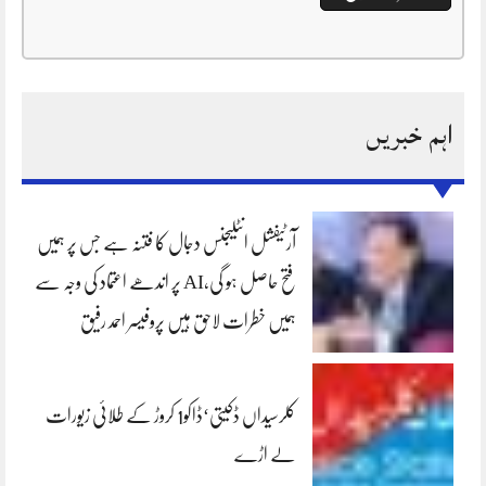
اہم خبریں
آرٹیفشل انٹلیجنس دجال کا فتنہ ہے جس پر ہمیں
فتح حاصل ہو گی،AI پر اندھے اعتماد کی وجہ سے
ہمیں خطرات لاحق ہیں پروفیسر احمد رفیق
کلرسیداں ڈکیتی‘ڈاکو1 کروڑ کے طلائی زیورات
لے اڑے