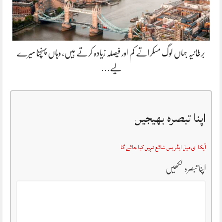
برطانیہ جہاں لوگ مسکراتے کم اور فیصلہ زیادہ کرتے ہیں، وہاں پہنچنا میرے
لیے…
اپنا تبصرہ بھیجیں
آپکا ای میل ایڈریس شائع نہیں کیا جائے گا
اپنا تبصرہ لکھیں