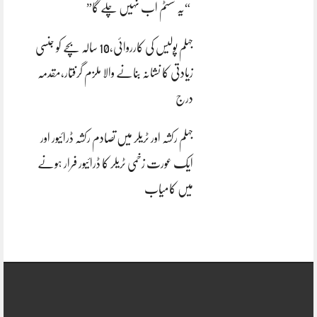
“یہ سسٹم اب نہیں چلے گا”
جہلم پولیس کی کارروائی،10 سالہ بچے کو جنسی
زیادتی کا نشانہ بنانے والا ملزم گرفتار،مقدمہ
درج
جہلم رکشہ اور ٹریلر میں تصادم رکشہ ڈرائیور اور
ایک عورت زخمی ٹریلر کا ڈرائیور فرار ہونے
میں کامیاب