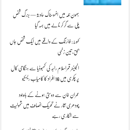
بھون نلہ میں افسوسناک حادثہ — بزرگ شخص
پلی سے گر کر نالے میں بہہ گیا
کہوٹہ: فائرنگ کے واقعے میں ایک شخص جاں
بحق، تین زخمی
انجینئر قمراسلام راجہ کی کمبوڈیا سے ہنگامی کال
پر چکری میں 16 افراد کا کامیاب ریسکیو
عمران خان سے دوستی ہونے کے باوجود
چودھری نثار نے تحریک انصاف میں شمولیت
سے انکاری رہے