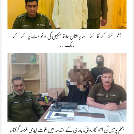
جہلم کتے کے کاٹنے سے پریشان علاقہ مکین کی درخواست پر کتے کے
مالک…
جہلم پولیس کی اہم کارروائی، چوری کے مقدمہ میں ملوث لیڈی ملزمہ گرفتار،