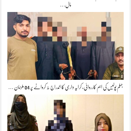
مالِ…
جہلم پولیس کی اہم کارروائی، کرایہ داری کا اندراج نہ کروانے پر 04 ملزمان …