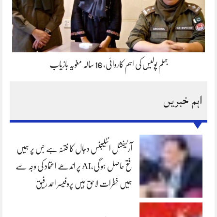
جہلم پولیس کی اہم کاروائی، 16 سالہ مغویہ بازیاب
اہم خبریں
آرٹیفشل انٹلیجنس دجال کا فتنہ ہے جس پر ہمیں
فتح حاصل ہو گی،AI پر اندھے اعتماد کی وجہ سے
ہمیں خطرات لاحق ہیں پروفیسر احمد رفیق