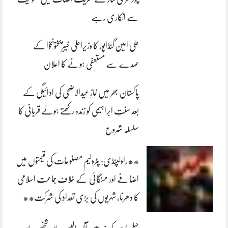
سے انکاری رہے
علی امین گنڈاپور کا وزیراعلیٰ خیبرپختونخوا کے
عہدے سے مستعفی ہونے کا اعلان
پاکستان بھر میں نمازِ عیدالاضحی کی ادائیگی کے
بعد سنتِ ابراہیمی کو زندہ رکھتے ہوئے قربانی کا
سلسلہ شروع
**راولپنڈی: پٹرولیم مصنوعات کی قیمتوں میں
اضافے اور مہنگائی کے خلاف جماعت اسلامی
کا دھرنا، شہریوں کی بڑی تعداد کی شرکت**