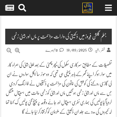
Skip
to
content
جہلم گلشن فیروز میں ڈکیتی کی وارات مزاحمت پر ماں اور بیٹی زخمی
18/09/2025
ظفر رشید
0 تبصرے
تفصیلات کے مطابق سرکاری سکول کی ٹیچر چھٹی کے بعد اپنی بیٹی کی ہمراہ کار
میں سوار ہوکر اپنے گھر کےباہر پہنچی ہی تھی کہ دو موٹر سائیکل سواروں نے ان
کی گاڑی روکنے کی کوشش کی خاتون کی مزاحمت پر ڈکیتیوں نے فائرنگ کردی
جس سے ماں اور بیٹی زخمی ہو گئیں ماں اور بیٹی کو زخمی حالت میں ہسپتال منتقل
کردیا گیا پولیس کی بھاری نفری ہسپتال اور جائے وقوعہ پر پہنچ گئی پولیس ک کہنا تھا
کہ کیمروں کی مدد سے جلد ان ڈکیتی کے ملزمان کو گرفتارکر لیا جائے گا