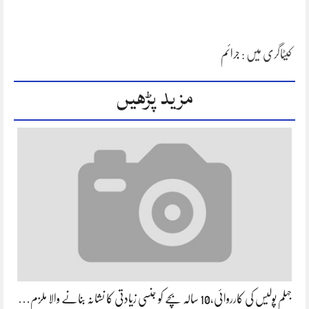
کیٹاگری میں :
جرائم
مزید پڑھیں
جہلم پولیس کی کارروائی،10 سالہ بچے کو جنسی زیادتی کا نشانہ بنانے والا ملزم…