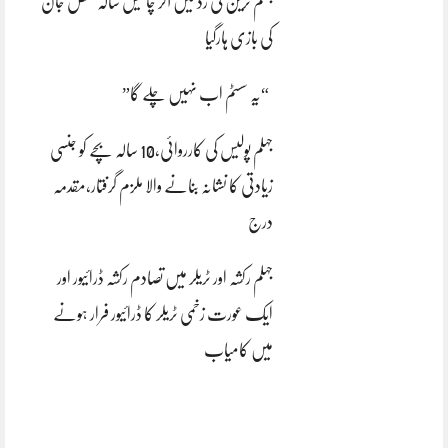
جہلم ٹرین کی زد میں آکر چالیس سالہ شخص جان
کی بازی ہارگیا
“یہ سسٹم اب نہیں چلے گا”
جہلم پولیس کی کارروائی،10 سالہ بچے کو جنسی
زیادتی کا نشانہ بنانے والا ملزم گرفتار،مقدمہ
درج
جہلم رکشہ اور ٹریلر میں تصادم رکشہ ڈرائیور اور
ایک عورت زخمی ٹریلر کا ڈرائیور فرار ہونے
میں کامیاب