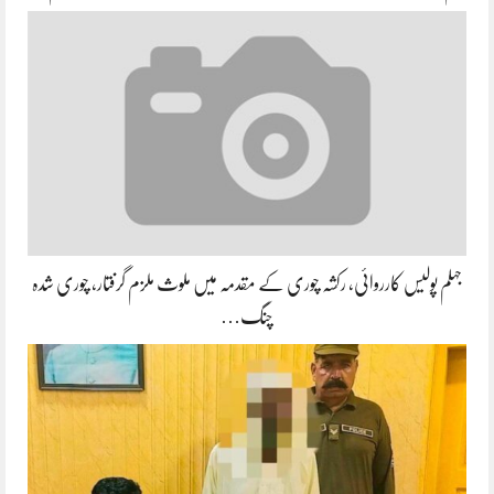
جہلم پولیس کارروائی، رکشہ چوری کے مقدمہ میں ملوث ملزم گرفتار، چوری شدہ
چنگ…