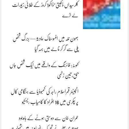
کلرسیداں ڈکیتی‘ڈاکو1 کروڑ کے طلائی زیورات
لے اڑے
بھون نلہ میں افسوسناک حادثہ — بزرگ شخص
پلی سے گر کر نالے میں بہہ گیا
کہوٹہ: فائرنگ کے واقعے میں ایک شخص جاں
بحق، تین زخمی
انجینئر قمراسلام راجہ کی کمبوڈیا سے ہنگامی کال
پر چکری میں 16 افراد کا کامیاب ریسکیو
عمران خان سے دوستی ہونے کے باوجود
چودھری نثار نے تحریک انصاف میں شمولیت