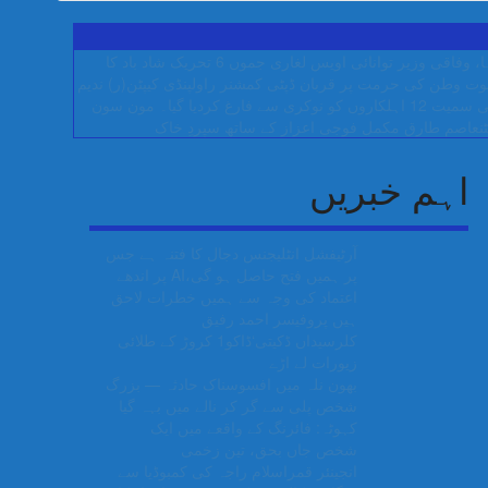
وفاقی وزیر توانائی اویس لغاری
جموں 6 تحریک شاد باد کا
پوت وطن کی حرمت پر قربان
ڈپٹی کمشنر راولپنڈی کیپٹن(ر) ندیم
مون سون
ٹنعاصم طارق مکمل فوجی اعزاز کے ساتھ سپردِ خاک
اہم خبریں
آرٹیفشل انٹلیجنس دجال کا فتنہ ہے جس
پر ہمیں فتح حاصل ہو گی،AI پر اندھے
اعتماد کی وجہ سے ہمیں خطرات لاحق
ہیں پروفیسر احمد رفیق
کلرسیداں ڈکیتی‘ڈاکو1 کروڑ کے طلائی
زیورات لے اڑے
بھون نلہ میں افسوسناک حادثہ — بزرگ
شخص پلی سے گر کر نالے میں بہہ گیا
کہوٹہ: فائرنگ کے واقعے میں ایک
شخص جاں بحق، تین زخمی
انجینئر قمراسلام راجہ کی کمبوڈیا سے