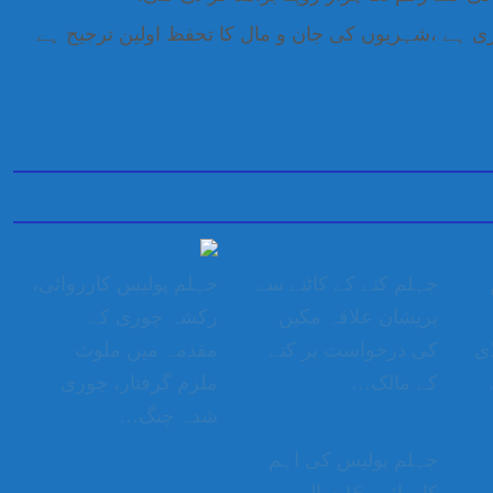
ی ہے ،شہریوں کی جان و مال کا تحفظ اولین ترجیح ہے
جہلم کتے کے کاٹنے سے
جہلم پولیس کارروائی،
پریشان علاقہ مکین
رکشہ چوری کے
ی
کی درخواست پر کتے
مقدمہ میں ملوث
کے مالک…
ملزم گرفتار، چوری
شدہ چنگ…
جہلم پولیس کی اہم