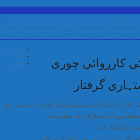
 روانہ
آئی ایم ایف مخصوص اوقات میں سستی بجلی کی اجازت نہیں دے رہا، 
شناختی کارڈ بلاک،عدالت کا شہری کو پیش ہونے کا حکم
چارسدہ کا بہادر س
ب پولیس اہلکاروں کیخلاف سخت ایکشن، 2 اے ایس آئی سمیت 12 اہلکاروں کو نوکری سے فارغ کردیا گیا۔
نٹ کمشنر کلرسیداں سیدہ زینب حسین کی پریس کانفرنس
شہید گر وپ کیپ
فیس بک
ٹویٹر
ی کارروائی چوری
واٹس ایپ
ہاری گرفتار
ھانہ للہ کی اہم کاروائی،موٹر سائیکل چوری کے مقدمہ میں
ئیکل بیچ کر حاصل کی گئے رقم برآمد
م کو گرفتار کر لیا
برآمد کر لی گئی،