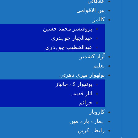
علاقائی
بین الاقوامی
کالمز
پروفیسر محمد حسین
عبدالجبار چوہدری
عبدالخطیب چوہدری
آزاد کشمیر
تعلیم
پوٹھوار میری دھرتی
پوٹھوار کے جانباز
اثار قدیمہ
جرائم
کاروبار
ہمارے بارے میں
رابطہ کریں