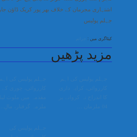
اشتہاری مجرمان کے خلاف بھر پور کریک ڈاؤن جار
جہلم پولیس
کیٹاگری میں :
جرائم
مزید پڑھیں
جہلم پولیس کی اہم
جہلم پولیس کی اہم
کارروائی، کرایہ داری
کارروائی، چوری کے
کا اندراج نہ کروانے پر
مقدمہ میں ملوث لیڈ
04 ملزمان …
ملزمہ گرفتار، مالِ…
جہلم پولیس کی