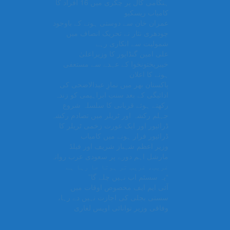
ہنگامی کال پر چکری میں 16 افراد کا
کامیاب ریسکیو
عمران خان سے دوستی ہونے کے باوجود
چودھری نثار نے تحریک انصاف میں
شمولیت سے انکاری رہے
علی امین گنڈاپور کا وزیراعلیٰ
خیبرپختونخوا کے عہدے سے مستعفی
ہونے کا اعلان
پاکستان بھر میں نمازِ عیدالاضحی کی
ادائیگی کے بعد سنتِ ابراہیمی کو زندہ
رکھتے ہوئے قربانی کا سلسلہ شروع
جہلم رکشہ اور ٹریلر میں تصادم رکشہ
ڈرائیور اور ایک عورت زخمی ٹریلر کا
ڈرائیور فرار ہونے میں کامیاب
وزیر اعظم شہباز شریف اور فیلڈ
مارشل اہم دورے پر سعودی عرب روانہ
غریب، غریب تر ہوتا جا رہا ہے
“یہ سسٹم اب نہیں چلے گا”
آئی ایم ایف مخصوص اوقات میں
سستی بجلی کی اجازت نہیں دے رہا،
وفاقی وزیر توانائی اویس لغاری