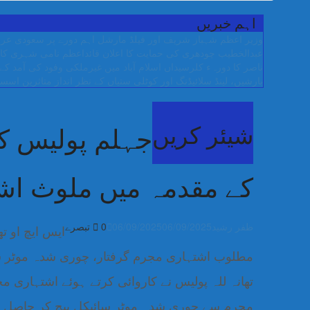
اہم خبریں
وزیر اعظم شہباز شریف اور فیلڈ مارشل اہم دورے پر سعودی عرب
عبدالخطیب چودھری کی حمایت کا اعلان
قائداعظم نامی شہری کا 
ناصر کا دورہء کلرسیداں
اسلام آباد میں غیرملکی وفود کی آمد کے موقع پر ڈیوٹی سے غائ
بارشیں، لینڈ سلائیڈنگ اور کوٹلی ستیاں کے نظر انداز متاثرین
اسسٹ
شیئر کریں
جہلم پولیس ک
کے مقدمہ میں ملوث اشت
ظفر رشید
06/09/2025
06/09/2025
0 تبصرے
ایس ایچ او ت
مطلوب اشتہاری مجرم گرفتار، چوری شدہ موٹر سا
تھانہ للہ پولیس نے کاروائی کرتے ہوئے اشتہاری مجر
مجرم سے چوری شدہ موٹر سائیکل بیچ کر حاصل کی گئے رقم 25 ہزار روپے 