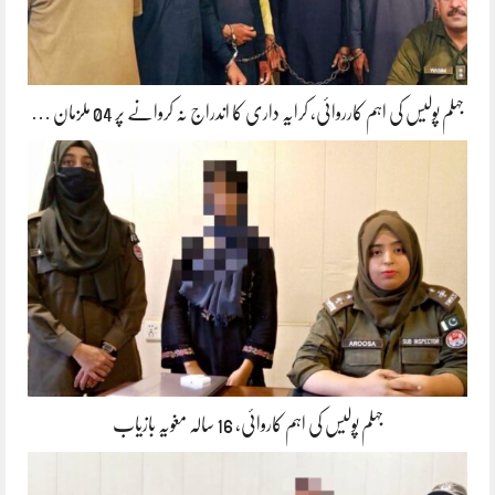
جہلم پولیس کی اہم کارروائی، کرایہ داری کا اندراج نہ کروانے پر 04 ملزمان …
جہلم پولیس کی اہم کاروائی، 16 سالہ مغویہ بازیاب