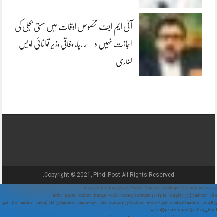
آئی ایم ایف مخصوص اوقات میں سستی بجلی کی
اجازت نہیں دے رہا، وفاقی وزیر توانائی اویس
لغاری
Copyright © 2021, Pindi Post All Rights Reserved.
// Show Author Image with Author Name in UrduPaper Theme function
urdu_paper_author_image_with_name($content) { if (is_single()) { $author_id =
get_the_author_meta('ID'); $author_name = get_the_author(); $author_avatar = get_avatar($author_id, 48);
// 48px size image $author_html = '