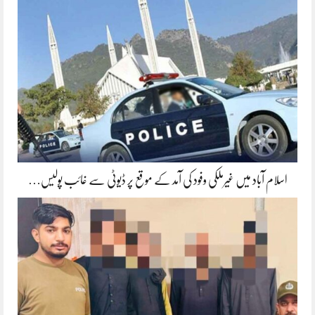
اسلام آباد میں غیرملکی وفود کی آمد کے موقع پر ڈیوٹی سے غائب پولیس…