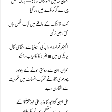
بھون نلہ میں افسوسناک حادثہ — بزرگ شخص
پلی سے گر کر نالے میں بہہ گیا
کہوٹہ: فائرنگ کے واقعے میں ایک شخص جاں
بحق، تین زخمی
انجینئر قمراسلام راجہ کی کمبوڈیا سے ہنگامی کال
پر چکری میں 16 افراد کا کامیاب ریسکیو
عمران خان سے دوستی ہونے کے باوجود
چودھری نثار نے تحریک انصاف میں شمولیت
سے انکاری رہے
علی امین گنڈاپور کا وزیراعلیٰ خیبرپختونخوا کے
عہدے سے مستعفی ہونے کا اعلان