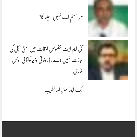
“یہ سسٹم اب نہیں چلے گا”
آئی ایم ایف مخصوص اوقات میں سستی بجلی کی
اجازت نہیں دے رہا، وفاقی وزیر توانائی اویس
لغاری
ایک اچھا مقرر اور خطیب