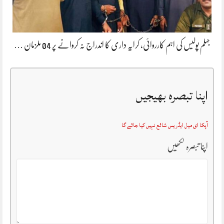
جہلم پولیس کی اہم کارروائی، کرایہ داری کا اندراج نہ کروانے پر 04 ملزمان …
اپنا تبصرہ بھیجیں
آپکا ای میل ایڈریس شائع نہیں کیا جائے گا
اپنا تبصرہ لکھیں