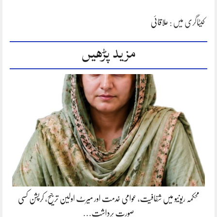
کیٹاگری میں :
علاقائی
مزید پڑھیں
محکمہ ریونیو میں شفافیت، عوامی خدمت اور میرٹ اولین ترجیح، کرپشن کسی
صورت برداشت…