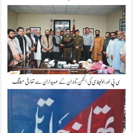
سی پی او،راولپنڈی کی انجمن تاجران کے عہدیداران سے تعارفی میٹنگ