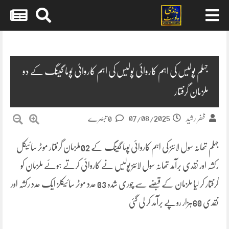
Skip
to
content
جہلم پولیس کی اہم کاروائی پولیس کی اہم کاروائی پوما گینگ کے دو
ملزمان گرفتار
07/08/2025
ظفر رشید
0 تبصرے
جہلم تھانہ سول لائنز کی اہم کاروائی پوما گینگ کے 02ملزمان گرفتار موٹر سائیکل
رکشہ اور نقدی برآمد تھانہ سول لائنز پولیس نے کاروائی کرتے ہوئے ملزمان کو
گرفتار کر لیا ملزمان کے قبضے سے چوری شدہ 03 عدد موٹر سائیکلز ایک عدد رکشہ اور
نقدی 60ہزار روپے برآمد کر لی گئی