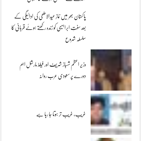
پاکستان بھر میں نمازِ عیدالاضحی کی ادائیگی کے
بعد سنتِ ابراہیمی کو زندہ رکھتے ہوئے قربانی کا
سلسلہ شروع
وزیر اعظم شہباز شریف اور فیلڈ مارشل اہم
دورے پر سعودی عرب روانہ
غریب، غریب تر ہوتا جا رہا ہے