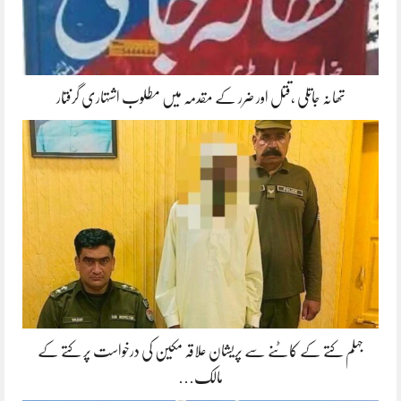
تھانہ جاتلی ،قتل اور ضرر کے مقدمہ میں مطلوب اشتہاری گرفتار
جہلم کتے کے کاٹنے سے پریشان علاقہ مکین کی درخواست پر کتے کے
مالک…